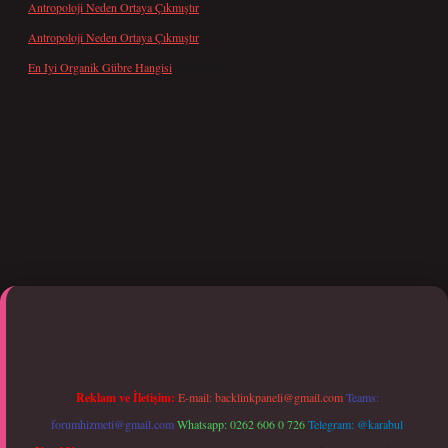
Antropoloji Neden Ortaya Çıkmıştır
için
admin
Antropoloji Neden Ortaya Çıkmıştır
için
Ayaz
En Iyi Organik Gübre Hangisi
için
admin
iriş
Reklam ve İletişim:
E-mail:
backlinkpaneli@gmail.com
Teams:
forumhizmeti@gmail.com
Whatsapp: 0262 606 0 726
Telegram: @karabul