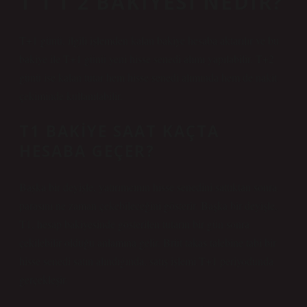
T 1 T 2 BAKIYESI NEDIR?
T+1 günü, ilgili işlemden kalan bakiye hesaba aktarılır ve bu
bakiye ile T+1 günü yeni hisse senedi alımı yapılabilir. T+2
günü ise kalan tutar hem hisse senedi alımında hem de nakit
çekiminde kullanılabilir.
T1 BAKIYE SAAT KAÇTA
HESABA GEÇER?
Başka bir deyişle, yatırımcının hisse senedini sattıktan sonra
parasını ne zaman çekebileceğini gösterir. Başka bir deyişle,
T1, hesap bakiyesinde gösterilen tutarın bir gün sonra
çekilebilir olduğu anlamına gelir. Brüt takas talebine tabi bir
hisse senedi satın alındığında, satış işlemi T+1 periyodunda
gerçekleşir.