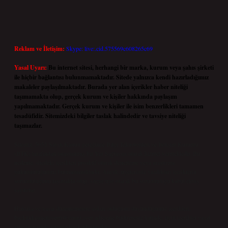
Reklam ve İletişim:
Skype: live:.cid.575569c608265c69
Yasal Uyarı:
Bu internet sitesi, herhangi bir marka, kurum veya şahıs şirketi
ile hiçbir bağlantısı bulunmamaktadır. Sitede yalnızca kendi hazırladığımız
makaleler paylaşılmaktadır. Burada yer alan içerikler haber niteliği
taşımamakta olup, gerçek kurum ve kişiler hakkında paylaşım
yapılmamaktadır. Gerçek kurum ve kişiler ile isim benzerlikleri tamamen
tesadüfidir. Sitemizdeki bilgiler taslak halindedir ve tavsiye niteliği
taşımazlar.
Sitemiz, 5651 Sayılı Kanun gereğince Bilgi Teknolojileri ve İletişim Kurumu
(BTK) tarafından onaylanmış bir Yer Sağlayıcı olarak hizmet vermektedir. Bu
nedenle, sitedeki içerikleri proaktif olarak denetleme veya araştırma
yükümlülüğümüz bulunmamaktadır. Ancak, üyelerimiz yazdıkları içeriklerin
sorumluluğunu taşımakta olup, siteye üye olarak bu sorumluluğu kabul etmiş
sayılırlar.
Hukuka ve yasal düzenlemelere aykırı olduğunu düşündüğünüz içerikleri,
backlinkpanelicomtr@gmail.com
adresine bildirmeniz halinde, ilgili içerikler yasal
süre içerisinde sitemizden kaldırılacaktır.