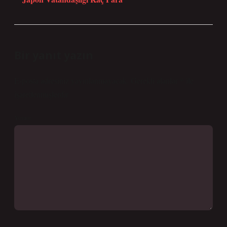
Bir yanıt yazın
E-posta adresiniz yayınlanmayacak.
Gerekli alanlar
*
ile
işaretlenmişlerdir
Yorum