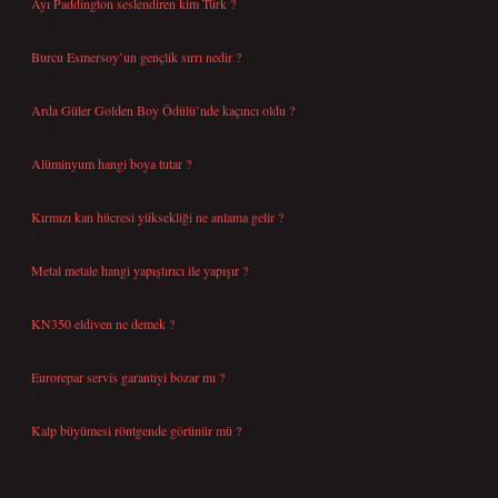
Ayı Paddington seslendiren kim Türk ?
Ağustos 5, 2026
Burcu Esmersoy’un gençlik sırrı nedir ?
Ağustos 4, 2026
Arda Güler Golden Boy Ödülü’nde kaçıncı oldu ?
Ağustos 4, 2026
Alüminyum hangi boya tutar ?
Temmuz 30, 2026
Kırmızı kan hücresi yüksekliği ne anlama gelir ?
Temmuz 27, 2026
Metal metale hangi yapıştırıcı ile yapışır ?
Temmuz 25, 2026
KN350 eldiven ne demek ?
Temmuz 25, 2026
Eurorepar servis garantiyi bozar mı ?
Temmuz 25, 2026
Kalp büyümesi röntgende görünür mü ?
Temmuz 23, 2026