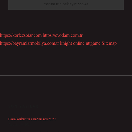
https://korfezsolar.com
https://evodam.com.tr
https://bayramlarmobilya.com.tr
knight online
nttgame
Sitemap
SIDEBAR
SON YAZILAR
Fazla korkunun zararları nelerdir ?
Ağustos 6, 2026