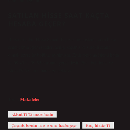
mümkün değildir.
SATILAN HISSE SAAT KAÇTA
HESABA GEÇER?
Borsa İstanbul Hisse Senedi Piyasası’nda işlem gören hisse
senetlerinin işlem saatleri açılış, kapanış ve sürekli seans
olmak üzere üç bölüme ayrılmıştır. Emir toplama işlemi hafta
içi 09:40 ile 09:55 arasında gerçekleşir. Fiyat belirleme ve
işlem 09:55’ten itibaren gerçekleşir.
Makaleler
Tarih:
Akbank T1 T2 nereden bakılır
Çarşamba bozulan hisse ne zaman hesaba geçer
Hangi hisseler T1