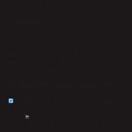
anlamına gelir.
T2 NEDIR?
T2 belgesi: Bu, ortak transit prosedürü kapsamında Avrupa
Birliği ülkelerinden herhangi birinden malların taşınması için
kullanılan rejim kodudur. Örneğin; T2 belgesi, hareket
ülkesinin Almanya ve varış ülkesinin Sırbistan olduğu bir
transit işlemi için kullanılır.
T1 BAKIYESI NASIL ÇEKILIR?
T+1 bakiyesi: “T+1” bakiyesi, hisse senedi satışından elde
edilen paranın bir iş günü sonra çekilmeye hazır olduğunu
gösterir.
Hisse senedi alımı: “T+1” gününde hesap
bakiyesi görüntülenebilir, ancak o güne ait nakit çekimi