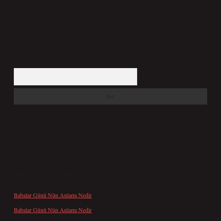
Arama
SON YORUMLAR
Babalar Günü Nün Anlamı Nedir
için
admin
Babalar Günü Nün Anlamı Nedir
için
Altan