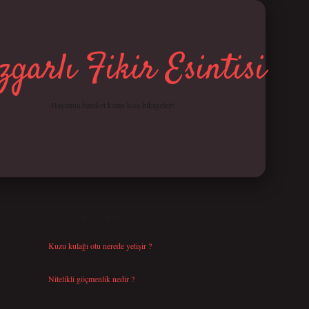
garlı Fikir Esintisi
Hayatına hareket katan kısa hikayeler!
SIDEBAR
betci giriş
SON YAZILAR
Kuzu kulağı otu nerede yetişir ?
Ağustos 8, 2026
Nitelikli göçmenlik nedir ?
Ağustos 8, 2026