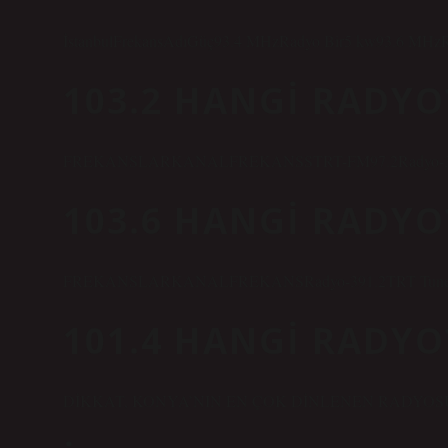
İstanbulFrekansAdıGüç93.4 MHzRadyo Bir5 kw93.6 MHz
103.2 HANGI RADYO
FREKANSLARKANALFREKANSSTRT-FM97.2Radyo-399.
103.6 HANGI RADYO
FREKANSLARKANALFREKANSRadyo-391.2TRT Tune102.
101.4 HANGI RADYO
DİKKAT, KONYA’NIN EN ÇOK DİNLENEN RADYOSU 