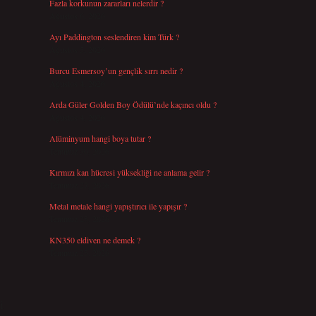
Fazla korkunun zararları nelerdir ?
Ağustos 6, 2026
Ayı Paddington seslendiren kim Türk ?
Ağustos 5, 2026
Burcu Esmersoy’un gençlik sırrı nedir ?
Ağustos 4, 2026
Arda Güler Golden Boy Ödülü’nde kaçıncı oldu ?
Ağustos 4, 2026
Alüminyum hangi boya tutar ?
Temmuz 30, 2026
Kırmızı kan hücresi yüksekliği ne anlama gelir ?
Temmuz 27, 2026
Metal metale hangi yapıştırıcı ile yapışır ?
Temmuz 25, 2026
KN350 eldiven ne demek ?
Temmuz 25, 2026
i