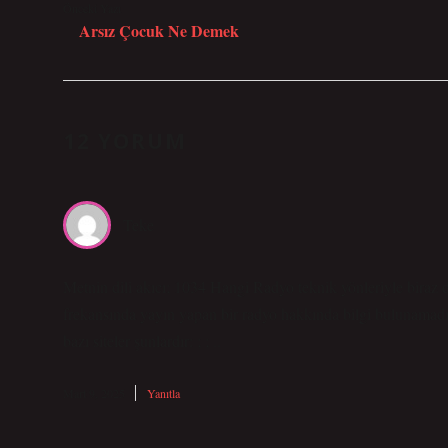
Önceki Yazı
Arsız Çocuk Ne Demek
12 YORUM
Teke
Metnin dili akıcı; 1034 Hangi Radyo teknik yönleriyle biraz d
frekansında yayın yapan bir radyo hakkında bilgi bulunamadı.
bazı siteler şunlardır: ; ; ..
Mart 9, 2025
Yanıtla