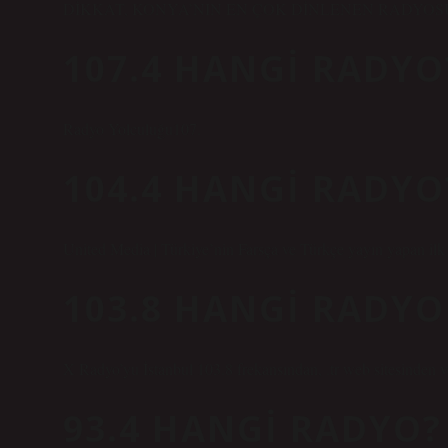
DİKKAT, KONYA’NIN EN ÇOK DİNLENEN RADYOSU 
107.4 HANGI RADYO
Radyo Yolculuğu107.
104.4 HANGI RADYO
United Media | Türkiye’nin Farsça ve Türkçe yayın yapan i
103.8 HANGI RADYO
X Radyo’yu İstanbul 103.8 frekansından, .tr web sitesinden 
93.4 HANGI RADYO?