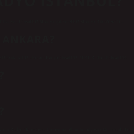
ADYO İSTANBUL?
T Radyo 4Ulusal103.6Radyo IşıkYerel103.8Radyo RitmiYerel104.
O ANKARA?
ODTÜAnkara103.4Erkam RadyoUlusal103.7TRT Radyo 3Ulusal104.
?
?
Ünlü Radyo” formatıyla Türkiye’nin ilk ünlü radyosu oldu. İstanbul’dak