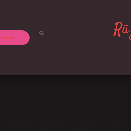
Rüz
akkımızda
O