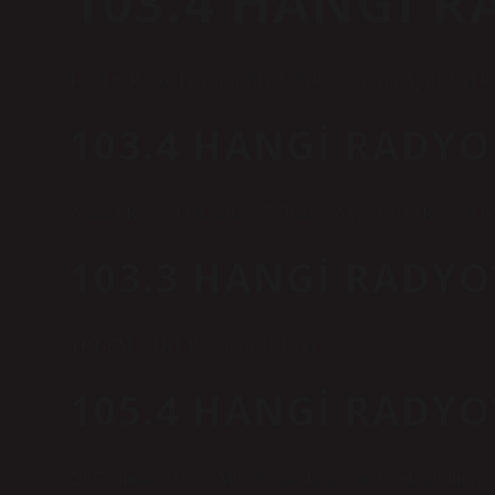
103.4 HANGI R
İstanbul Radyo FrekanslarıFrekansRadyoYayın Ağı103.4TR
103.4 HANGI RADY
Ankara Radyo Frekansları87.5Radyo AYerel103.1Radyo 
103.3 HANGI RADYO
TRT-FM – TRT Radyo’yu dinleyin.
105.4 HANGI RADYO
2007 yılında Avrupa Müzik’e katılarak yeni yapılandırılmış “