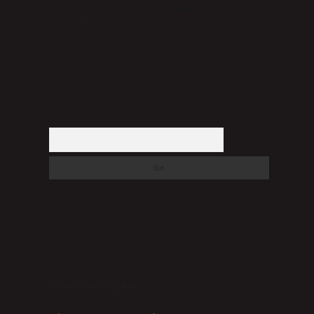
halinde, ilgili içerikler yasal süre içerisinde sitemizden
kaldırılacaktır.
Arama
SON YORUMLAR