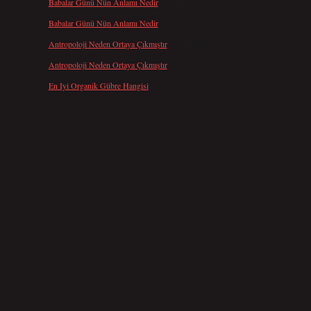
Babalar Günü Nün Anlamı Nedir
için
admin
Babalar Günü Nün Anlamı Nedir
için
Altan
Antropoloji Neden Ortaya Çıkmıştır
için
admin
Antropoloji Neden Ortaya Çıkmıştır
için
Ayaz
En Iyi Organik Gübre Hangisi
için
admin