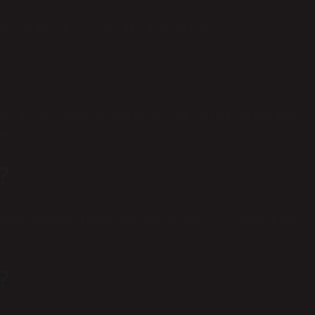
8TRT Folk Song103.6TRT Radyo Haber95.
mayıp aynı zamanda en geniş erişime sahip özel radyolardan biridir.
ır.
?
ion tarafından İstanbul’da kurulan bir radyo istasyonudur. Radyo
?