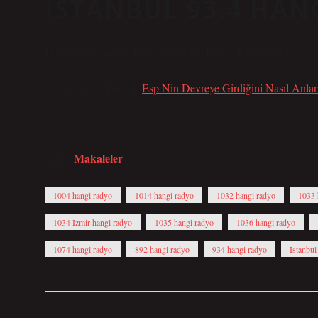
İSTANBUL 93.4 HAN
İstanbulFrekansAdıBölge93.4 MHzRadyo BirÜsküdar93.
Tavsiyeli Bağlantılar:
Esp Nin Devreye Girdiğini Nasıl Anlar
Makaleler
Tarih:
1004 hangi radyo
1014 hangi radyo
1032 hangi radyo
1033 
1034 İzmir hangi radyo
1035 hangi radyo
1036 hangi radyo
1074 hangi radyo
892 hangi radyo
934 hangi radyo
İstanbul