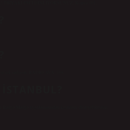
TİRYAKİ FM’İ DİNLİYORSUNUZ. Konya 101.
?
?
lk ve tek radyosu, RADIO AVA, 104.
 İSTANBUL?
ve Radyo Madyo uygulamasından kesintisiz dinleyebilirsiniz.