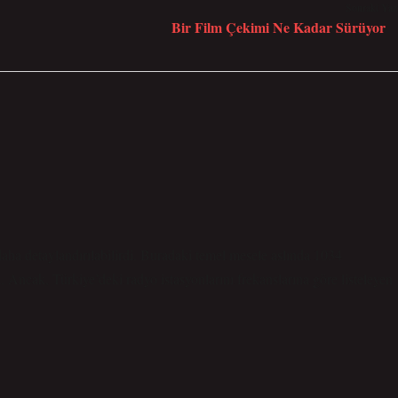
Sonraki Yaz
Bir Film Çekimi Ne Kadar Sürüyor
aha detaylandırılabilirdi. Buradaki temel mesele aslında 1034
 Ancak, Türkiye’deki radyo istasyonlarını frekanslarına göre listeleyen