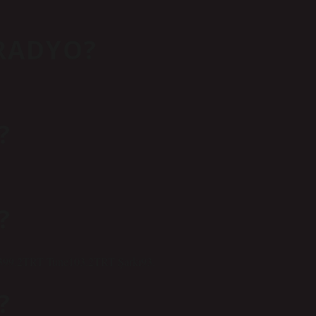
 RADYO?
?
?
2TRT Tune103.2TRT Şarkı93.
?