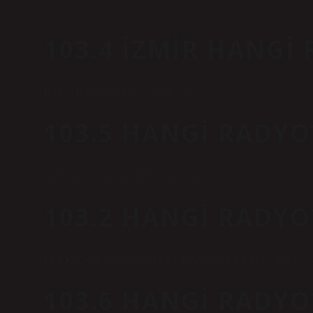
frekansı 105’tir.
103.4 İZMIR HANGI
Radyo Romantik Türk / İzmir – 103.
103.5 HANGI RADYO
TRT Radyo Kurdî | TRT’yi dinleyin.
103.2 HANGI RADYO
FREKANSLARKANALFREKANSSTRT-FM97.2Radyo-399.
103.6 HANGI RADYO