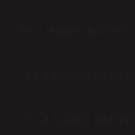
FREKANSLARKANALFREKANSRadyo-391.2TRT Tune102.
89.2 HANGI RADYO?
Alem FM, Türkiye’nin ilk özel radyolarından biri olmakla kal
Türkiye genelinde 43’ten fazla şehirde, İstanbul’da 89. sıradad
100.4 HANGI RADYO
Radyo Fenomen, 12 Eylül 2007’de Cem Hakko ve Olivier Maux
Fenomen, İstanbul ve Bursa’da 100 yaşındadır.
101.4 HANGI RADYO