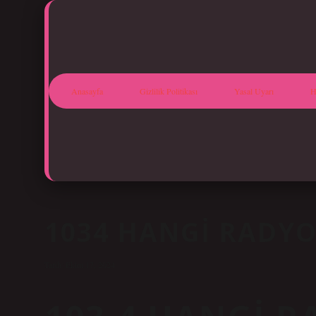
Anasayfa
Gizlilik Politikası
Yasal Uyarı
H
1034 HANGI RADY
Tarih: Ekim 17, 2024