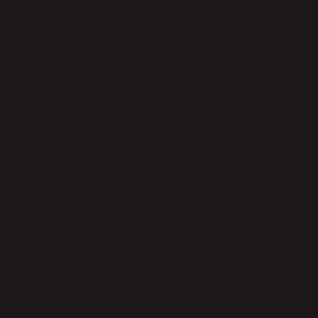
Radyo Turkuvaz5 kw93.8 MHzRadio FG5 kw93.
?
2TRT Tune103.2TRT Şarkı93.
?
8TRT Folk Song103.6TRT Radyo Haber95.
?
TİRYAKİ FM’İ DİNLİYORSUNUZ. Konya 101.