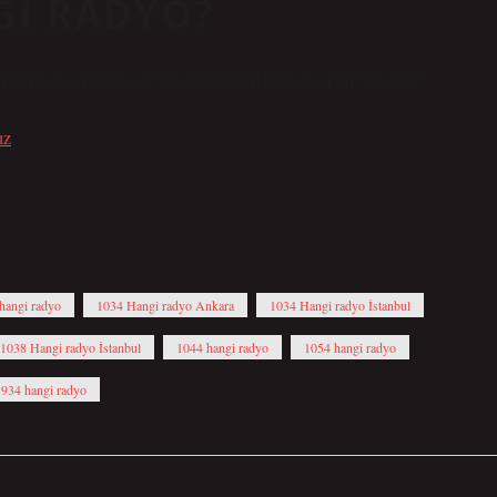
GI RADYO?
6 MHzRadyo TurkuvazÜsküdar93.8 MHzRadyo FGÜsküdar93.
ız
hangi radyo
1034 Hangi radyo Ankara
1034 Hangi radyo İstanbul
1038 Hangi radyo İstanbul
1044 hangi radyo
1054 hangi radyo
 934 hangi radyo