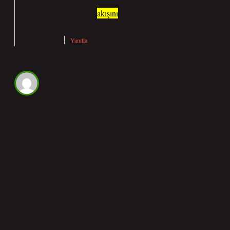
Yorumlarınız yazının
akışını
iyileştirdi.
Mart 5, 2026
Yanıtla
Savaş
Yazı genel olarak akıcı; Problem Aşamaları Nelerdir bazı
bölümlerde arka planda kalıyor. Son olarak ben şu ayrıntıyı
önemli buluyorum: Problem çözme aşamaları genellikle şu
dört temel adımdan oluşur: Bu adımlar, karmaşık problemler
için daha ayrıntılı aşamalar içerebilir ve farklı problem çözme
yöntemlerinde değişiklik gösterebilir. Problemi Anlama :
Sorunun ne olduğunu ve nedenlerini net bir şekilde
belirlemek, gerekli bilgileri toplamak. Plan Yapma : Birden
fazla çözüm fikri üretmek ve en uygun olanı seçmek. Planı