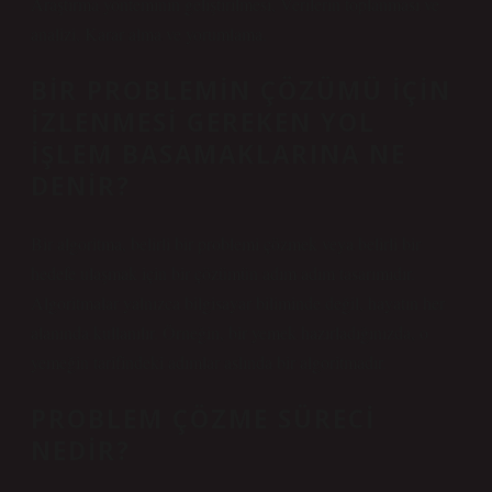
Araştırma yönteminin geliştirilmesi, Verilerin toplanması ve
analizi, Karar alma ve yorumlama.
BIR PROBLEMIN ÇÖZÜMÜ IÇIN
IZLENMESI GEREKEN YOL
IŞLEM BASAMAKLARINA NE
DENIR?
Bir algoritma, belirli bir problemi çözmek veya belirli bir
hedefe ulaşmak için bir çözümün adım adım tasarımıdır.
Algoritmalar yalnızca bilgisayar biliminde değil, hayatın her
alanında kullanılır. Örneğin, bir yemek hazırladığınızda, o
yemeğin tarifindeki adımlar aslında bir algoritmadır.
PROBLEM ÇÖZME SÜRECI
NEDIR?