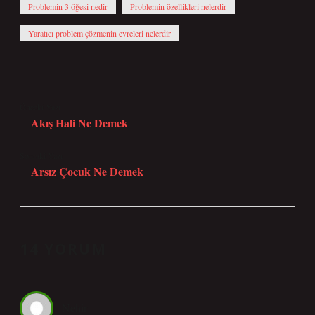
Problemin 3 öğesi nedir
Problemin özellikleri nelerdir
Yaratıcı problem çözmenin evreleri nelerdir
Önceki Yazı
Akış Hali Ne Demek
Sonraki Yazı
Arsız Çocuk Ne Demek
14 YORUM
Nehir