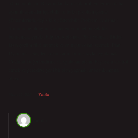
adımdan oluşur: Bu adımlar, karmaşık problemler için daha
ayrıntılı aşamalar içerebilir ve farklı problem çözme
yöntemlerinde değişiklik gösterebilir. Problemi Anlama :
Sorunun ne olduğunu ve nedenlerini net bir şekilde
belirlemek, gerekli bilgileri toplamak. Plan Yapma : Birden
fazla çözüm fikri üretmek ve en uygun olanı seçmek. Planı
Uygulama : Seçilen çözüm adımlarını sırayla uygulamak.
Çözümü Değerlendirme : Uygulanan planın başarısını kontrol
etmek ve gerekirse yeni bir plan yapmak. anbeankampus.
oluyor.
Mayıs 12, 2025
Yanıtla
admin