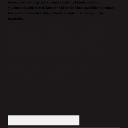
taşımamakta olup, gerçek kurum ve kişiler hakkında paylaşım
yapılmamaktadır. Gerçek kurum ve kişiler ile isim benzerlikleri tamamen
tesadüfidir. Sitemizdeki bilgiler taslak halindedir ve tavsiye niteliği
taşımazlar.
Sitemiz, 5651 Sayılı Kanun gereğince Bilgi Teknolojileri ve İletişim Kurumu
(BTK) tarafından onaylanmış bir Yer Sağlayıcı olarak hizmet vermektedir. Bu
nedenle, sitedeki içerikleri proaktif olarak denetleme veya araştırma
yükümlülüğümüz bulunmamaktadır. Ancak, üyelerimiz yazdıkları içeriklerin
sorumluluğunu taşımakta olup, siteye üye olarak bu sorumluluğu kabul etmiş
sayılırlar.
Hukuka ve yasal düzenlemelere aykırı olduğunu düşündüğünüz içerikleri,
backlinkpanelicomtr@gmail.com
adresine bildirmeniz halinde, ilgili içerikler yasal
süre içerisinde sitemizden kaldırılacaktır.
Arama