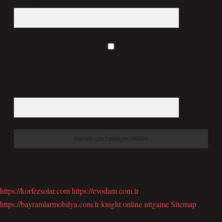
Web Sitesi
Daha sonraki yorumlarımda kullanılması için adım, e-posta adresim ve site adresim
bu tarayıcıya kaydedilsin.
9 - 5 kaçtır?
*
https://korfezsolar.com
https://evodam.com.tr
https://bayramlarmobilya.com.tr
knight online
nttgame
Sitemap