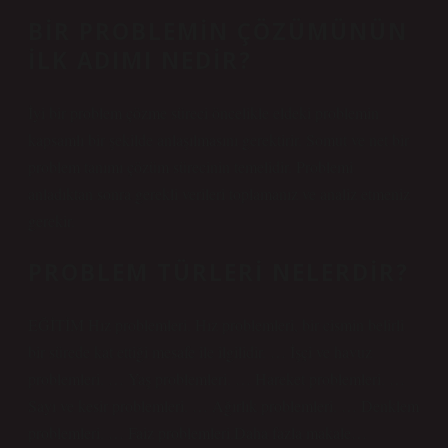
BIR PROBLEMIN ÇÖZÜMÜNÜN
ILK ADIMI NEDIR?
İyi bir problem çözme süreci öncelikle eldeki problemin
kapsamlı bir şekilde anlaşılmasını gerektirir. Somut ve net bir
problem tanımı çözüm sürecinin temelidir. Problemi
anladıktan sonra gerekli verileri toplamanız ve analiz etmeniz
gerekir.
PROBLEM TÜRLERI NELERDIR?
EĞİTİM Hız problemleri. Hız problemleri, bir cismin belirli
bir sürede kat ettiği mesafe ile ilgilidir. … İşçi ve havuz
problemleri. … Yaş problemleri. … Hareket problemleri. …
Sayı ve kesir problemleri. … Ağırlık problemleri. … Denklem
problemleri. … Faiz problemleri.Daha fazla makale…