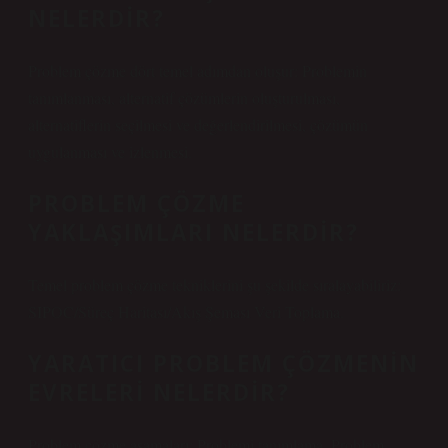
NELERDIR?
Problem çözme dört temel adımdan oluşur: Problemin
tanımlanması, alternatif çözümlerin oluşturulması,
alternatiflerin seçilmesi ve değerlendirilmesi, çözümün
uygulanması ve izlenmesi.
PROBLEM ÇÖZME
YAKLAŞIMLARI NELERDIR?
Temel problem çözme tekniklerini şu şekilde sıralayabiliriz:
SIPOC/Süreç Haritası/Akış Şeması Veri Toplama.
YARATICI PROBLEM ÇÖZMENIN
EVRELERI NELERDIR?
Problem çözme aşamaları: Problemi tanımlama. Problem