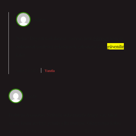
admin
Nehir! Değerli katkılarınız, yazının hem
bilimsel
hem de
anlatımsal
yönlerini pekiştirerek çalışmayı daha
güvenilir
kıldı.
Şubat 25, 2025
Yanıtla
Arda
Problem Aşamaları Nelerdir anlatımında denge var, fakat
sonuç kısmı aceleye gelmiş gibi duruyor. Okuyucuya kalan
ana fikir Problem çözme aşamaları genellikle şu dört temel