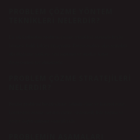
PROBLEM ÇÖZME YÖNTEM
TEKNIKLERI NELERDIR?
En sık kullanılan problem çözme teknikleri arasında beyin
fırtınası, balık kılçığı diyagramı, Pareto analizi, akış şemaları,
altı düşünme şapkası, veri toplama ve analizi, karar
diyagramları yer almaktadır.
PROBLEM ÇÖZME STRATEJILERI
NELERDIR?
Bunlar problemi basitleştirme, tahmin etme ve kontrol etme,
korelasyon arama, sayıları çizme, sistematik liste yapma ve
geriye doğru çalışma stratejileridir.
PROBLEMIN AŞAMALARI