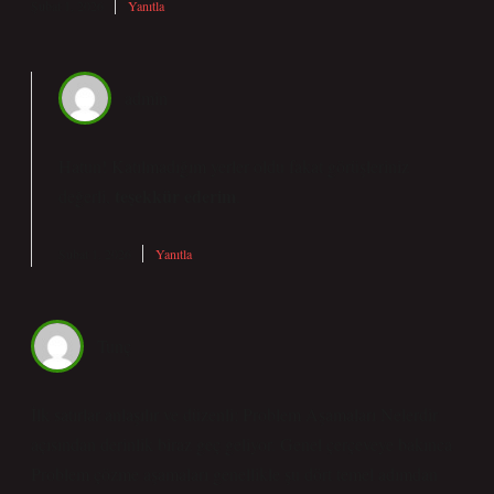
Şubat 1, 2026
Yanıtla
admin
Hatun! Katılmadığım yerler oldu fakat görüşleriniz
teşekkür ederim
değerli,
.
Şubat 1, 2026
Yanıtla
Tunç
İlk satırlar anlaşılır ve düzenli; Problem Aşamaları Nelerdir
açısından derinlik biraz geç geliyor. Genel çerçeveye bakınca
Problem çözme aşamaları genellikle şu dört temel adımdan