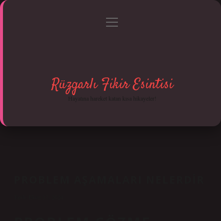
menüyü
Anasayfa
Gizlilik Politikası
Yasal Uyarı
aç
Hakkımızda
Rüzgarlı Fikir Esintisi
Hayatına hareket katan kısa hikayeler!
PROBLEM AŞAMALARI NELERDIR
Tarih: Ekim 17, 2024