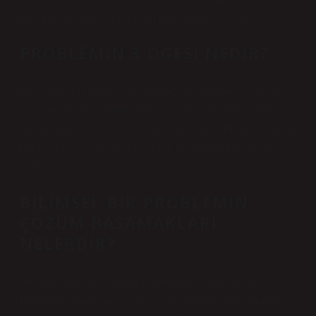
hakkında bilgi toplama. En uygun çözümü test etme. ..
PROBLEMIN 3 ÖĞESI NEDIR?
Bir sorun, araştırılması, düşünülmesi ve tartışılması gereken
çözülmemiş bir sorundur. Sorun üç temel unsurdan oluşur.
Bunlar “birey”, “engel” ve “amaç”tır (hedef). Bu üç unsurdan
biri eksikse veya hedefe ulaşmak için alternatif bir yol yoksa,
sorun yoktur.
BILIMSEL BIR PROBLEMIN
ÇÖZÜM BASAMAKLARI
NELERDIR?
Bilimsel yöntemin aşamaları: Problemin belirlenmesi,
Problemin tanımlanması, Olası çözümlerin değerlendirilmesi,