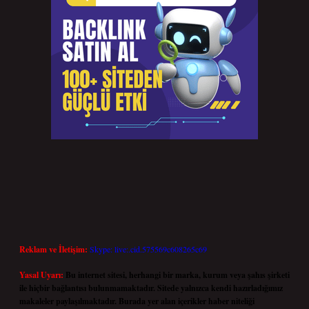
Reklam ve İletişim:
Skype: live:.cid.575569c608265c69
Yasal Uyarı:
Bu internet sitesi, herhangi bir marka, kurum veya şahıs şirketi
ile hiçbir bağlantısı bulunmamaktadır. Sitede yalnızca kendi hazırladığımız
makaleler paylaşılmaktadır. Burada yer alan içerikler haber niteliği