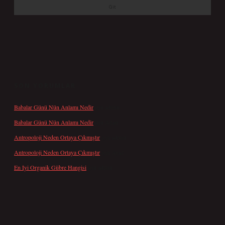
SON YORUMLAR
Babalar Günü Nün Anlamı Nedir
için
admin
Babalar Günü Nün Anlamı Nedir
için
Altan
Antropoloji Neden Ortaya Çıkmıştır
için
admin
Antropoloji Neden Ortaya Çıkmıştır
için
Ayaz
En Iyi Organik Gübre Hangisi
için
admin