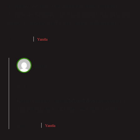
Uygulama : Seçilen çözüm adımlarını sırayla uygulamak.
Çözümü Değerlendirme : Uygulanan planın başarısını kontrol
etmek ve gerekirse yeni bir plan yapmak. anbeankampus.
Mayıs 5, 2026
Yanıtla
admin
Savaş!
bilimsel değerini
Kıymetli katkınız, yazının
yükseltti ve
daha
güvenilir
bir kaynak olmasına katkıda bulundu.
Mayıs 5, 2026
Yanıtla