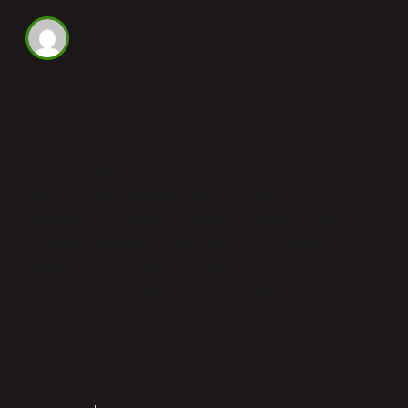
Hatun
Problem Aşamaları Nelerdir konusu iyi toparlanmış, ancak
bazı noktalar yüzeysel geçilmiş. Bunu okurken not aldığım
kısa bir ayrıntı var: Problem çözme aşamaları genellikle şu
dört temel adımdan oluşur: Bu adımlar, karmaşık problemler
için daha ayrıntılı aşamalar içerebilir ve farklı problem çözme
yöntemlerinde değişiklik gösterebilir. Problemi Anlama :
Sorunun ne olduğunu ve nedenlerini net bir şekilde
belirlemek, gerekli bilgileri toplamak. Plan Yapma : Birden
fazla çözüm fikri üretmek ve en uygun olanı seçmek. Planı
Uygulama : Seçilen çözüm adımlarını sırayla uygulamak.
Çözümü Değerlendirme : Uygulanan planın başarısını kontrol
etmek ve gerekirse yeni bir plan yapmak. anbeankampus.