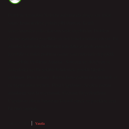
Problem Aşamaları Nelerdir anlatımında denge var, fakat
sonuç kısmı aceleye gelmiş gibi duruyor. Kendi
deneyimimden yola çıkarsam şöyle diyebilirim: Problem
çözme aşamaları genellikle şu dört temel adımdan oluşur: Bu
adımlar, karmaşık problemler için daha ayrıntılı aşamalar
içerebilir ve farklı problem çözme yöntemlerinde değişiklik
gösterebilir. Problemi Anlama : Sorunun ne olduğunu ve
nedenlerini net bir şekilde belirlemek, gerekli bilgileri
toplamak. Plan Yapma : Birden fazla çözüm fikri üretmek ve
en uygun olanı seçmek. Planı Uygulama : Seçilen çözüm
adımlarını sırayla uygulamak. Çözümü Değerlendirme :
Uygulanan planın başarısını kontrol etmek ve gerekirse yeni
bir plan yapmak.
Şubat 25, 2025
Yanıtla