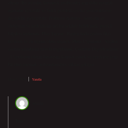
oluşur: Bu adımlar, karmaşık problemler için daha ayrıntılı
aşamalar içerebilir ve farklı problem çözme yöntemlerinde
değişiklik gösterebilir. Problemi Anlama : Sorunun ne
olduğunu ve nedenlerini net bir şekilde belirlemek, gerekli
bilgileri toplamak. Plan Yapma : Birden fazla çözüm fikri
üretmek ve en uygun olanı seçmek. Planı Uygulama : Seçilen
çözüm adımlarını sırayla uygulamak. Çözümü Değerlendirme
: Uygulanan planın başarısını kontrol etmek ve gerekirse yeni
bir plan yapmak. anbeankampus. dikkat çekiyor.
Mart 5, 2026
Yanıtla
admin
Tunç!