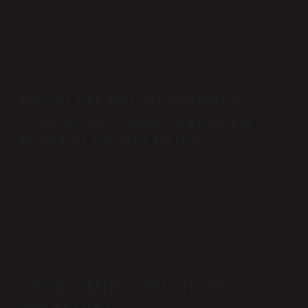
“Problem çözme süreci, öğrencilerin öğrenecekleri konuları
araştırma ve inceleme stratejisiyle probleme dönüştürerek,
bilimsel düşünme adımlarını izleyerek soruna çözüm bulma
sürecidir” (Doğanay, 2016).
PROBLEM BELIRLENIRKEN
DIKKAT EDILMESI GEREKEN
NOKTALAR NELERDIR?
Wallen’a (2006) göre iyi araştırılabilir bir problemin özellikleri
şunlardır: Açık ve anlaşılır olmalıdır. İfadeler bir olasılık veya
bir zorunluluk şeklinde formüle edilmemelidir. Test edilebilir,
doğrulanabilir, ölçülebilir olmalıdır; Tartışmalı sorular
olmamalıdır.Daha fazla makale…
PROBLEMIN ÖZELLIKLERI
NELERDIR?