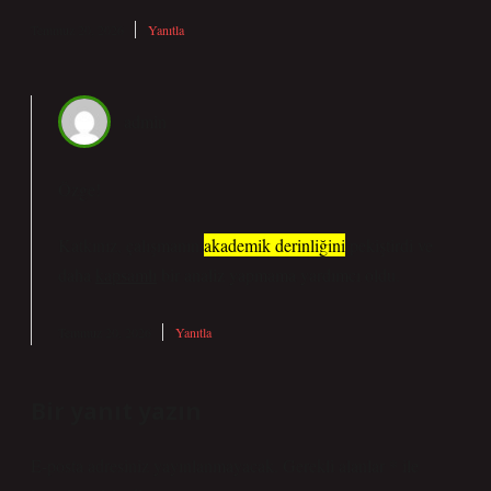
Temmuz 20, 2026
Yanıtla
admin
Özge!
Katkınız, çalışmanın
akademik derinliğini
pekiştirdi ve
daha
kapsamlı
bir analiz yapmama yardımcı oldu.
Temmuz 20, 2026
Yanıtla
Bir yanıt yazın
E-posta adresiniz yayınlanmayacak.
Gerekli alanlar
*
ile