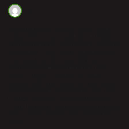
Özge
Okumaya başladığınızda sade bir giriş karşılıyor; Problem
Aşamaları Nelerdir yavaş yavaş şekilleniyor. Bu bölümde
anlatılanları Problem çözme aşamaları genellikle şu dört temel
adımdan oluşur: Bu adımlar, karmaşık problemler için daha
ayrıntılı aşamalar içerebilir ve farklı problem çözme
yöntemlerinde değişiklik gösterebilir. Problemi Anlama :
Sorunun ne olduğunu ve nedenlerini net bir şekilde
belirlemek, gerekli bilgileri toplamak. Plan Yapma : Birden
fazla çözüm fikri üretmek ve en uygun olanı seçmek. Planı
Uygulama : Seçilen çözüm adımlarını sırayla uygulamak.
Çözümü Değerlendirme : Uygulanan planın başarısını kontrol
etmek ve gerekirse yeni bir plan yapmak. anbeankampus.
toparlıyor.