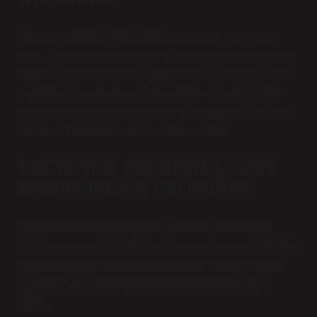
Sorunun özellikleri – Mantıklılık (aşırı zaman, para, enerji,
vb.) – Anlamlı (araştırmaya değer, bilime katkıda bulunmaya
değer) – Açık ve anlaşılır (değişkenler, vb.) – İfadeler olasılık,
geçicilik anlamında olmamalıdır (olabilir) – Doğrulanabilir,
test edilebilir (Hayatın anlamı nedir?) – Çok geniş – çok dar
olmalı mı?Daha fazla makale…•5 Kasım 2011
POLYA’NIN PROBLEM ÇÖZME
BASAMAKLARI NELERDIR?
PROBLEM ÇÖZME AŞAMALARI Bu konuda en çok
kabul gören prosedür Polya’nın dört aşamalı sürecidir. Bunlar;
problemi anlama, çözüm stratejisini seçme, seçilen stratejiyi
uygulama ve çözümü değerlendirme aşamalarıdır (Polya,
1957).