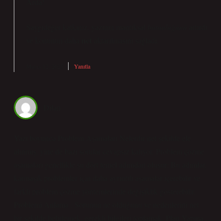
Arda!
Saygıdeğer katkınız, yazının mantıksal
bütünlüğünü
artırdı
net
ve konunun daha
aktarılmasını sağladı.
Mayıs 12, 2025
Yanıtla
Dilan
Yazı boyunca Problem Aşamaları Nelerdir net şekilde ele
alınmış, yine de bazı sorular cevapsız kalıyor. Problem çözme
aşamaları genellikle şu dört temel adımdan oluşur: Bu adımlar,
karmaşık problemler için daha ayrıntılı aşamalar içerebilir ve
farklı problem çözme yöntemlerinde değişiklik gösterebilir.
Problemi Anlama : Sorunun ne olduğunu ve nedenlerini net
bir şekilde belirlemek, gerekli bilgileri toplamak. Plan Yapma :