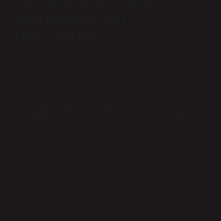
PROBLEM ÇÖZME
BASAMAKLARI
NELERDIR?
Problem çözme aşamaları: Hedefleri tanımlayın. Seçilen
çözümü değerlendirin.
PROBLEM ÇÖZME SÜRECI KAÇ
AŞAMADAN OLUŞMAKTADIR?
Problem çözme sürecinde en iyi kararı verebilmek için 6
adımın izlenmesi gerekir: Problemi tanımlama Problemi
anlama Problemi çözmek için farklı yol ve yöntemleri
belirleme Farklı çözüm yolları listesinden en iyi çözümü
seçme Gerekli talimatları oluşturma Seçilen çözüm
kullanılarak problemin nasıl çözüleceği…