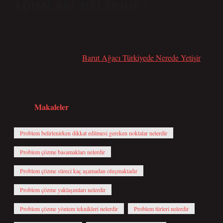
ADIMLARI NELERDIR?
3.
Tavsiyeli Bağlantılar:
Barut Ağacı Türkiyede Nerede Yetişir
Makaleler
Tarih:
Problem belirlenirken dikkat edilmesi gereken noktalar nelerdir
Problem çözme basamakları nelerdir
Problem çözme süreci kaç aşamadan oluşmaktadır
Problem çözme yaklaşımları nelerdir
Problem çözme yöntem teknikleri nelerdir
Problem türleri nelerdir