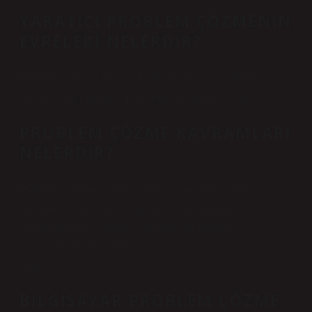
YARATICI PROBLEM ÇÖZMENIN
EVRELERI NELERDIR?
Problem çözme aşamaları: Problemi tanımlama. Problem
hakkında bilgi toplama. En uygun çözümü test etme. ..
PROBLEM ÇÖZME KAVRAMLARI
NELERDIR?
Problem çözmenin temel özellikleri şunlardır: (1) hedef
yönelimi, (2) alt hedef ayrıştırma, (3) hareketlerin
(operatörlerin) uygulanması. Burada, bir problem
pozisyonundan diğerine hareket etme sürecine “hareket”
denir.
BILGISAYAR PROBLEM ÇÖZME