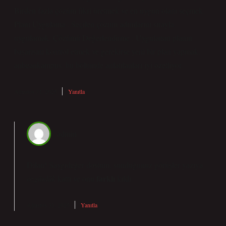
Birden fazla çözüm fikri üretmek ve en uygun olanı seçmek.
Planı Uygulama : Seçilen çözüm adımlarını sırayla
uygulamak. Çözümü Değerlendirme : Uygulanan planın
başarısını kontrol etmek ve gerekirse yeni bir plan yapmak.
anbeankampus. bu bölümde anlatılanları iyi özetliyor.
Ağustos 31, 2025
Yanıtla
admin
Dilan! Saygıdeğer dostum, sunduğunuz görüşler yazıya
farklı
özgünlük
kattı ve onu
kıldı.
Ağustos 31, 2025
Yanıtla