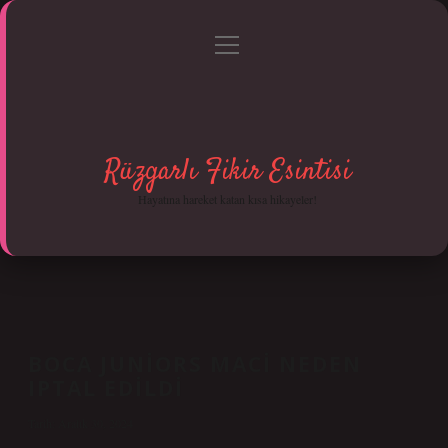
menüyü
Anasayfa
Gizlilik Politikası
Yasal Uyarı
aç
Hakkımızda
Rüzgarlı Fikir Esintisi
Hayatına hareket katan kısa hikayeler!
BOCA JUNIORS MACI NEDEN
IPTAL EDILDI
Tarih: Aralık 30, 2024