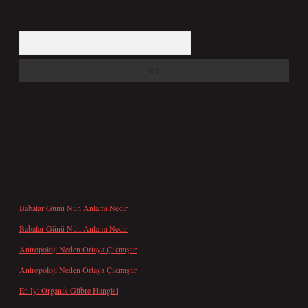
Arama
SON YORUMLAR
Babalar Günü Nün Anlamı Nedir
için
admin
Babalar Günü Nün Anlamı Nedir
için
Altan
Antropoloji Neden Ortaya Çıkmıştır
için
admin
Antropoloji Neden Ortaya Çıkmıştır
için
Ayaz
En Iyi Organik Gübre Hangisi
için
admin