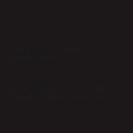
Sırasıyla Napoli, Sevilla, Newell’s Old Boys ve son olarak
eski takımı Boca Juniors’ta forma giyen Maradona, 1997
yılında futbolculuk kariyerini noktaladı. Oynadığı takımlar
adına tüm kulvarlarda 588 maça çıkan Maradona, 312 gol attı.
RIVER PLATE HANGI
ŞEHIRDEDIR?
Buenos Aires, ArjantinCA River Plate / Temsil Edildi
BOCA JUNIORS EN SON NE
ZAMAN ŞAMPIYON OLDU?
Tüm başarılarSezonKupa2020Arjantin
şampiyonu2020Arjantin Copa de la Liga
Profesional2019Arjantin Süper Kupası2018Arjantin