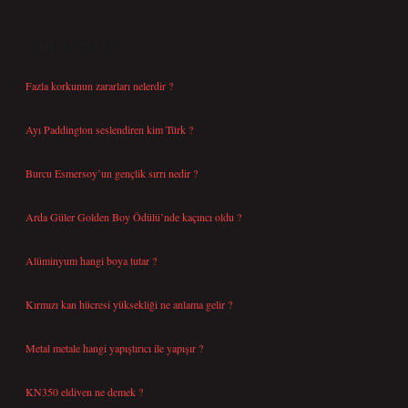
SIDEBAR
SON YAZILAR
Fazla korkunun zararları nelerdir ?
Ağustos 6, 2026
Ayı Paddington seslendiren kim Türk ?
Ağustos 5, 2026
Burcu Esmersoy’un gençlik sırrı nedir ?
Ağustos 4, 2026
Arda Güler Golden Boy Ödülü’nde kaçıncı oldu ?
Ağustos 4, 2026
Alüminyum hangi boya tutar ?
Temmuz 30, 2026
Kırmızı kan hücresi yüksekliği ne anlama gelir ?
Temmuz 27, 2026
Metal metale hangi yapıştırıcı ile yapışır ?
Temmuz 25, 2026
KN350 eldiven ne demek ?