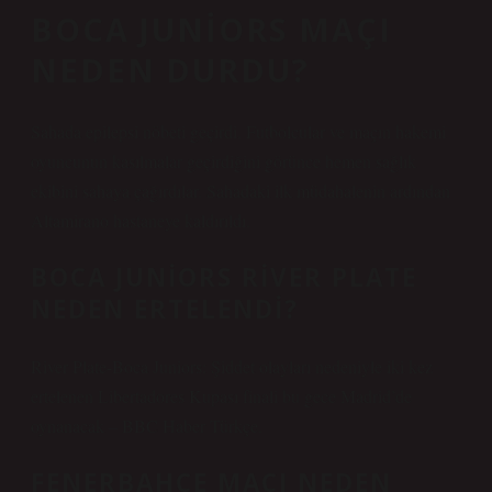
BOCA JUNIORS MAÇI
NEDEN DURDU?
Sahada epilepsi nöbeti geçirdi. Futbolcular ve maçın hakemi
oyuncunun kasılmalar geçirdiğini görünce hemen sağlık
ekibini sahaya çağırdılar. Sahadaki ilk müdahalenin ardından
Altamirano hastaneye kaldırıldı.
BOCA JUNIORS RIVER PLATE
NEDEN ERTELENDI?
River Plate-Boca Juniors: Şiddet olayları nedeniyle iki kez
ertelenen Libertadores Kupası finali bu gece Madrid’de
oynanacak – BBC Haber Türkçe.
FENERBAHÇE MAÇI NEDEN