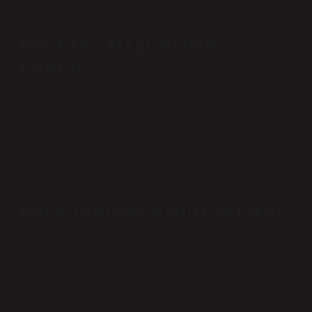
şampiyonu57 satır daha
BEŞIKTAŞ MAÇI NEDEN
DURDU?
Fenerbahçe Opet ile Beşiktaş arasındaki maç, sahaya yabancı
cisim atılması nedeniyle durduruldu. Fenerbahçe Opet ile
Beşiktaş arasında Basketbol Gelişim Merkezi’nde oynanan
maç, seyircilerin sahaya yanıcı ve patlayıcı maddeler atması
nedeniyle 1 dakika 56 saniye sonra durduruldu.
BOCA JUNIORS KIMIN TAKIMI?
Boca Juniors, Arjantin’in köklü spor kulüplerinden biridir ve 3
Nisan 1905’te Esteban Baglietto, Alfredo Scarpatti, Santiago
Sana ve Juan-Teodoro Farenga kardeşler tarafından
kurulmuştur. Adı bulunduğu şehirden gelmektedir. Kulüp en