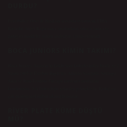
DURDU?
Fenerbahçe Opet ile Beşiktaş arasında oynanacak FIBA ​​
Kadınlar Süper Kupa maçı, taraftarların sahaya yanıcı ve
patlayıcı maddeler atması nedeniyle yarına ertelendi.
BOCA JUNIORS KIMIN TAKIMI?
Boca Juniors, Arjantin’in köklü spor kulüplerinden biridir ve 3
Nisan 1905’te Esteban Baglietto, Alfredo Scarpatti, Santiago
Sana ve Juan-Teodoro Farenga kardeşler tarafından
kurulmuştur. Adı bulunduğu şehirden gelmektedir. Kulüp en
çok profesyonel futbol takımıyla tanınır.
RIVER PLATE KÜME DÜŞTÜ
MÜ?