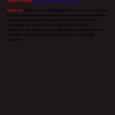
Reklam ve İletişim:
Skype: live:.cid.575569c608265c69
Yasal Uyarı:
Bu internet sitesi, herhangi bir marka, kurum veya şahıs şirketi
ile hiçbir bağlantısı bulunmamaktadır. Sitede yalnızca kendi hazırladığımız
makaleler paylaşılmaktadır. Burada yer alan içerikler haber niteliği
taşımamakta olup, gerçek kurum ve kişiler hakkında paylaşım
yapılmamaktadır. Gerçek kurum ve kişiler ile isim benzerlikleri tamamen
tesadüfidir. Sitemizdeki bilgiler taslak halindedir ve tavsiye niteliği
taşımazlar.
Sitemiz, 5651 Sayılı Kanun gereğince Bilgi Teknolojileri ve İletişim Kurumu
(BTK) tarafından onaylanmış bir Yer Sağlayıcı olarak hizmet vermektedir. Bu
nedenle, sitedeki içerikleri proaktif olarak denetleme veya araştırma
yükümlülüğümüz bulunmamaktadır. Ancak, üyelerimiz yazdıkları içeriklerin
sorumluluğunu taşımakta olup, siteye üye olarak bu sorumluluğu kabul etmiş
sayılırlar.
Hukuka ve yasal düzenlemelere aykırı olduğunu düşündüğünüz içerikleri,
backlinkpanelicomtr@gmail.com
adresine bildirmeniz halinde, ilgili içerikler yasal
süre içerisinde sitemizden kaldırılacaktır.