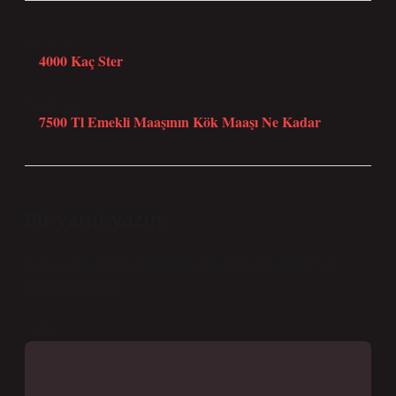
Önceki Yazı
4000 Kaç Ster
Sonraki Yazı
7500 Tl Emekli Maaşının Kök Maaşı Ne Kadar
Bir yanıt yazın
E-posta adresiniz yayınlanmayacak.
Gerekli alanlar
*
ile
işaretlenmişlerdir
Yorum