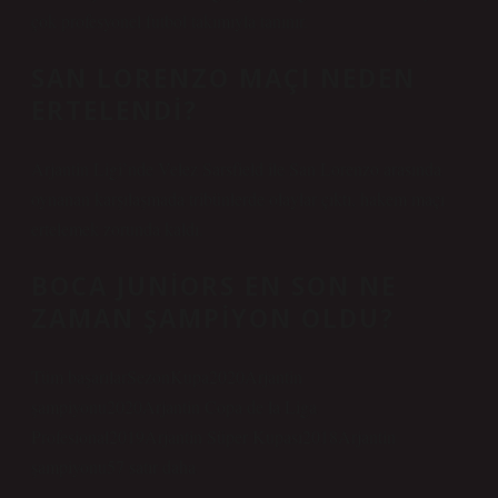
çok profesyonel futbol takımıyla tanınır.
SAN LORENZO MAÇI NEDEN
ERTELENDI?
Arjantin Ligi’nde Velez Sarsfield ile San Lorenzo arasında
oynanan karşılaşmada tribünlerde olaylar çıktı, hakem maçı
ertelemek zorunda kaldı.
BOCA JUNIORS EN SON NE
ZAMAN ŞAMPIYON OLDU?
Tüm başarılarSezonKupa2020Arjantin
şampiyonu2020Arjantin Copa de la Liga
Profesional2019Arjantin Süper Kupası2018Arjantin
şampiyonu57 satır daha