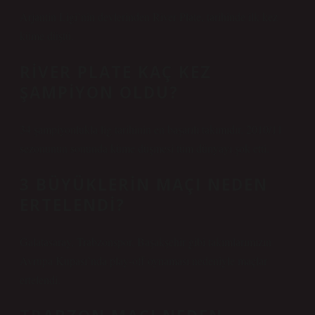
Arjantin Ligi’nin devlerinden River Plate, tarihinde ilk kez
küme düştü.
RIVER PLATE KAÇ KEZ
ŞAMPIYON OLDU?
34 şampiyonlukla lig tarihinin en başarılı takımıdır. 2010/11
sezonunun sonunda küme düşmesi tüm dünyayı şok etti.
3 BÜYÜKLERIN MAÇI NEDEN
ERTELENDI?
Galatasaray, Trabzonspor, Başakşehir gibi takımlarımızın
Avrupa Kupası’nda play-off oynaması nedeniyle maçlar
ertelendi.