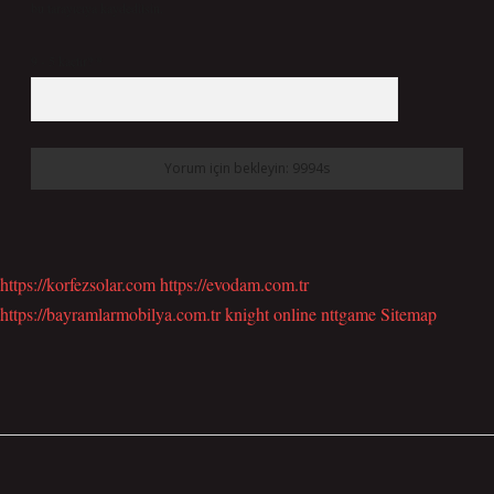
bu tarayıcıya kaydedilsin.
9 - 5 kaçtır?
*
https://korfezsolar.com
https://evodam.com.tr
https://bayramlarmobilya.com.tr
knight online
nttgame
Sitemap