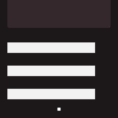
İsim*
E-Posta*
Web Sitesi
Daha sonraki yorumlarımda kullanılması için adım, e-posta adresim ve site adresim