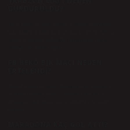
TRABZON MAÇI NEDEN
DURDURULDU?
Maçta sahaya sık sık havai fişek ve yabancı cisim atıldığı,
hakem Bülent Yıldırım’ın maçı birkaç kez durdurduğu, ilk
yarının 10 dakikalık uzatma süresinin sonunda maçın
tamamen tatil edildiği belirtildi.
FB BEKO BJK MAÇI NEDEN
ERTELENDI?
Basketbol Süper Ligi’nde 2 Nisan Salı günü oynanması
planlanan Fenerbahçe Beko – Beşiktaş Emlakjet maçı,
Beşiktaş’ın EuroCup programı nedeniyle ileri bir tarihe
ertelendi.
MARADONA KAÇ GOL ATTI?