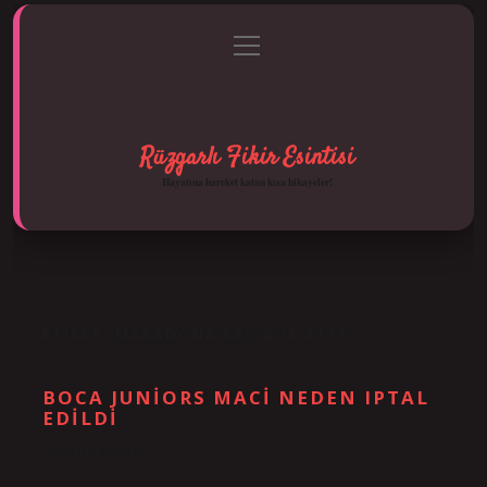
menüyü
Anasayfa
Gizlilik Politikası
Yasal Uyarı
aç
Hakkımızda
Rüzgarlı Fikir Esintisi
Hayatına hareket katan kısa hikayeler!
ETIKET:
MARADONA KAÇ GOL ATTI
BOCA JUNIORS MACI NEDEN IPTAL
EDILDI
Tarih: Aralık 30, 2024