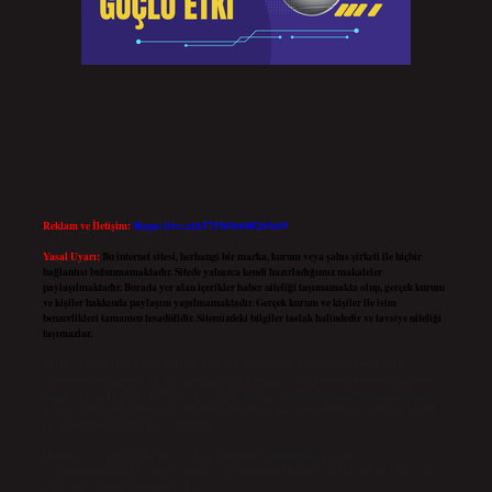
Reklam ve İletişim:
Skype: live:.cid.575569c608265c69
Yasal Uyarı:
Bu internet sitesi, herhangi bir marka, kurum veya şahıs şirketi ile hiçbir
bağlantısı bulunmamaktadır. Sitede yalnızca kendi hazırladığımız makaleler
paylaşılmaktadır. Burada yer alan içerikler haber niteliği taşımamakta olup, gerçek kurum
ve kişiler hakkında paylaşım yapılmamaktadır. Gerçek kurum ve kişiler ile isim
benzerlikleri tamamen tesadüfidir. Sitemizdeki bilgiler taslak halindedir ve tavsiye niteliği
taşımazlar.
Sitemiz, 5651 Sayılı Kanun gereğince Bilgi Teknolojileri ve İletişim Kurumu (BTK)
tarafından onaylanmış bir Yer Sağlayıcı olarak hizmet vermektedir. Bu nedenle, sitedeki
içerikleri proaktif olarak denetleme veya araştırma yükümlülüğümüz bulunmamaktadır.
Ancak, üyelerimiz yazdıkları içeriklerin sorumluluğunu taşımakta olup, siteye üye olarak
bu sorumluluğu kabul etmiş sayılırlar.
Hukuka ve yasal düzenlemelere aykırı olduğunu düşündüğünüz içerikleri,
backlinkpanelicomtr@gmail.com
adresine bildirmeniz halinde, ilgili içerikler yasal süre
içerisinde sitemizden kaldırılacaktır.