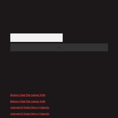
Arama
SON YORUMLAR
Babalar Günü Nün Anlamı Nedir
için
admin
Babalar Günü Nün Anlamı Nedir
için
Altan
Antropoloji Neden Ortaya Çıkmıştır
için
admin
Antropoloji Neden Ortaya Çıkmıştır
için
Ayaz