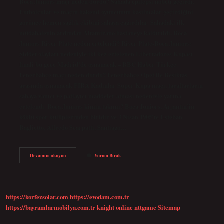
Boca Juniors maçı neden durdu? Sahada epilepsi nöbeti geçirdi.
Futbolcular ve maçın hakemi oyuncunun kasılmalar geçirdiğini
görünce hemen sağlık ekibini sahaya çağırdılar. Sahadaki ilk
müdahalenin ardından Altamirano hastaneye kaldırıldı. Boca
Juniors River Plate neden ertelendi? River Plate-Boca Juniors:
Şiddet olayları nedeniyle iki kez ertelenen Libertadores Kupası
finali bu gece Madrid’de oynanacak – BBC Haber Türkçe.
Fenerbahçe maçı neden durdu? Fenerbahçe Opet ile Beşiktaş
arasında oynanacak FIBA ​​Kadınlar Süper Kupa maçı, taraftarların
sahaya yanıcı ve patlayıcı maddeler atması nedeniyle yarına
ertelendi. Boca Juniors kimin takımı? Boca Juniors, Arjantin’in
köklü spor kulüplerinden biridir ve 3 Nisan 1905’te Esteban
Baglietto, Alfredo Scarpatti, Santiago…
Boca
Devamını okuyun
Yorum Bırak
Juniors
Maci
Neden
Iptal
Edildi
https://korfezsolar.com
https://evodam.com.tr
https://bayramlarmobilya.com.tr
knight online
nttgame
Sitemap