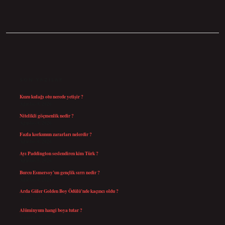
SIDEBAR
SON YAZILAR
Kuzu kulağı otu nerede yetişir ?
Ağustos 8, 2026
Nitelikli göçmenlik nedir ?
Ağustos 8, 2026
Fazla korkunun zararları nelerdir ?
Ağustos 6, 2026
Ayı Paddington seslendiren kim Türk ?
Ağustos 5, 2026
Burcu Esmersoy’un gençlik sırrı nedir ?
Ağustos 4, 2026
Arda Güler Golden Boy Ödülü’nde kaçıncı oldu ?
Ağustos 4, 2026
Alüminyum hangi boya tutar ?
Temmuz 30, 2026