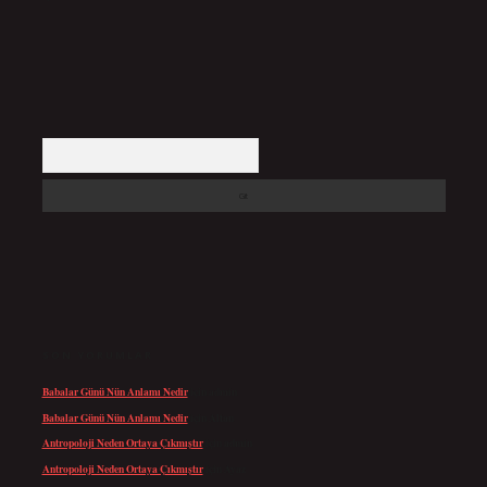
Arama
SON YORUMLAR
Babalar Günü Nün Anlamı Nedir
için
admin
Babalar Günü Nün Anlamı Nedir
için
Altan
Antropoloji Neden Ortaya Çıkmıştır
için
admin
Antropoloji Neden Ortaya Çıkmıştır
için
Ayaz