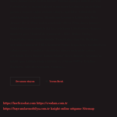
Boca Juniors maçı neden durdu? Sahada epilepsi nöbeti geçirdi.
Futbolcular ve maçın hakemi oyuncunun kasılmalar geçirdiğini
görünce hemen sağlık ekibini sahaya çağırdılar. Sahadaki ilk
müdahalenin ardından Altamirano hastaneye kaldırıldı. Boca
Juniors River Plate neden ertelendi? River Plate-Boca Juniors:
Şiddet olayları nedeniyle iki kez ertelenen Libertadores Kupası
finali bu gece Madrid’de oynanacak – BBC Haber Türkçe.
Fenerbahçe maçı neden durdu? Fenerbahçe Opet ile Beşiktaş
arasında oynanacak FIBA ​​Kadınlar Süper Kupa maçı, taraftarların
sahaya yanıcı ve patlayıcı maddeler atması nedeniyle yarına
ertelendi. Boca Juniors kimin takımı? Boca Juniors, Arjantin’in
köklü spor kulüplerinden biridir ve 3 Nisan 1905’te Esteban
Baglietto, Alfredo Scarpatti, Santiago…
Boca
Devamını okuyun
Yorum Bırak
Juniors
Maci
Neden
Iptal
Edildi
https://korfezsolar.com
https://evodam.com.tr
https://bayramlarmobilya.com.tr
knight online
nttgame
Sitemap