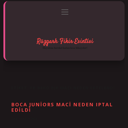
menüyü
Anasayfa
Gizlilik Politikası
Yasal Uyarı
aç
Hakkımızda
Rüzgarlı Fikir Esintisi
Hayatına hareket katan kısa hikayeler!
ETIKET:
FB BEKO BJK MAÇI NEDEN ERTELENDI
BOCA JUNIORS MACI NEDEN IPTAL
EDILDI
Tarih: Aralık 30, 2024