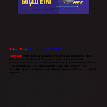
Reklam ve İletişim:
Skype: live:.cid.575569c608265c69
Yasal Uyarı:
Bu internet sitesi, herhangi bir marka, kurum veya şahıs şirketi ile hiçbir
bağlantısı bulunmamaktadır. Sitede yalnızca kendi hazırladığımız makaleler
paylaşılmaktadır. Burada yer alan içerikler haber niteliği taşımamakta olup, gerçek kurum
ve kişiler hakkında paylaşım yapılmamaktadır. Gerçek kurum ve kişiler ile isim
benzerlikleri tamamen tesadüfidir. Sitemizdeki bilgiler taslak halindedir ve tavsiye niteliği
taşımazlar.
Sitemiz, 5651 Sayılı Kanun gereğince Bilgi Teknolojileri ve İletişim Kurumu (BTK)
tarafından onaylanmış bir Yer Sağlayıcı olarak hizmet vermektedir. Bu nedenle, sitedeki
içerikleri proaktif olarak denetleme veya araştırma yükümlülüğümüz bulunmamaktadır.
Ancak, üyelerimiz yazdıkları içeriklerin sorumluluğunu taşımakta olup, siteye üye olarak
bu sorumluluğu kabul etmiş sayılırlar.
Hukuka ve yasal düzenlemelere aykırı olduğunu düşündüğünüz içerikleri,
backlinkpanelicomtr@gmail.com
adresine bildirmeniz halinde, ilgili içerikler yasal süre
içerisinde sitemizden kaldırılacaktır.