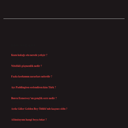
SIDEBAR
SON YAZILAR
Kuzu kulağı otu nerede yetişir ?
Ağustos 8, 2026
Nitelikli göçmenlik nedir ?
Ağustos 8, 2026
Fazla korkunun zararları nelerdir ?
Ağustos 6, 2026
Ayı Paddington seslendiren kim Türk ?
Ağustos 5, 2026
Burcu Esmersoy’un gençlik sırrı nedir ?
Ağustos 4, 2026
Arda Güler Golden Boy Ödülü’nde kaçıncı oldu ?
Ağustos 4, 2026
Alüminyum hangi boya tutar ?
Temmuz 30, 2026