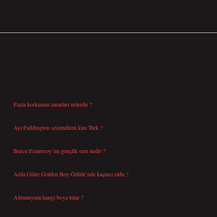
SIDEBAR
SON YAZILAR
Fazla korkunun zararları nelerdir ?
Ağustos 6, 2026
Ayı Paddington seslendiren kim Türk ?
Ağustos 5, 2026
Burcu Esmersoy’un gençlik sırrı nedir ?
Ağustos 4, 2026
Arda Güler Golden Boy Ödülü’nde kaçıncı oldu ?
Ağustos 4, 2026
Alüminyum hangi boya tutar ?
Temmuz 30, 2026