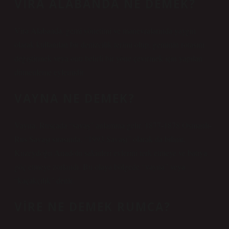
VIRA ALABANDA NE DEMEK?
Vira Alabanda, gemi yönetimi ve manevralarında yaygın
olarak kullanılan bir denizcilik terimi olup, geminin rotasını
değiştirmek veya onu belirli bir yöne çevirmek için yapılan
dümenleme eylemidir.
VAYNA NE DEMEK?
Vayna, Rusçada “savaş” anlamına gelir. 1877-1878 Osmanlı-
Rus Savaşı sırasında, “1993 Savaşı” olarak da bilinir,
Kuzeydoğu Anadolu sakinleri evlerini terk etmeye ve batıya
göç etmeye zorlandı. Bu olaya bölgede “vayna” veya
“kaçakçılık” denir.
VIRE NE DEMEK RUMCA?