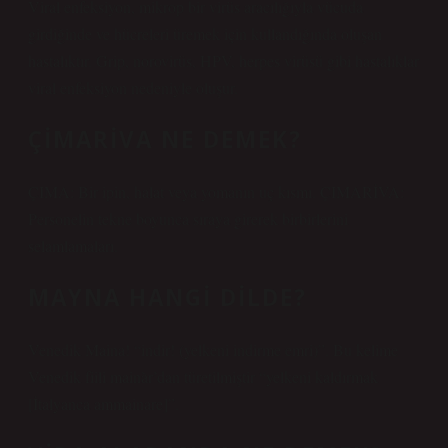
Viral enfeksiyon, mikrop bir virüs aracılığıyla vücuda
girdiğinde ve hücreleri üremek için kullandığında oluşan
hastalıktır. Grip, norovirüs, HPV, herpes virüsü gibi hastalıklar
viral enfeksiyon nedeniyle oluşur.
ÇIMARIVA NE DEMEK?
ÇIMA: Bir ipin, halat veya yomanın uç kısmı. ÇIMARİVA:
Personelin tekne boyunca sıraya girerek birbirlerini
selamlamaları.
MAYNA HANGI DILDE?
Venedik Maina! “indir! (yelkeni indirme emri)”. Bu kelime
Venedik fiili mainàr’dan türetilmiştir “yelkeni kaldırmak
[İtalyanca ammainare]”.