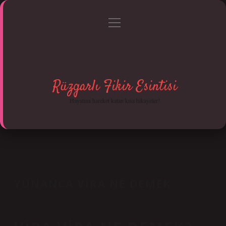
menüyü
Anasayfa
Gizlilik Politikası
Yasal Uyarı
aç
Hakkımızda
Rüzgarlı Fikir Esintisi
Hayatına hareket katan kısa hikayeler!
YUNANCA VIRA NE DEMEK
Tarih: Aralık 30, 2024