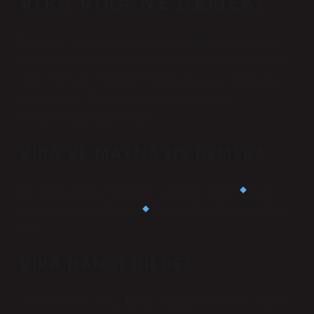
VIRA VIRA NE DEMEK?
Türkiye’de denizcilerin ilk kez motoru çalıştırmak ve denize
açılmak için dümeni çevirdikleri zaman kullandıkları bir ifade
olan “Vira Vira”, genellikle güvenli ve kazasız yelkencilik
anlamına gelir. Bu yaz denizlerde yelken açmayı
düşünüyorsanız, hemen yapın!
VIRA VE MAYNA NE DEMEK?
Her türlü kaldırma ekipmanları, özellikle vinçler:
Yükü
indirme komutuna Mayna,
Yükü kaldırma komutuna Vira
denir.
VIRA HANGI DILDE?
(vi’ra), İtalyanca vira 2. Ünlem, denizcilikte macuna ve diğer