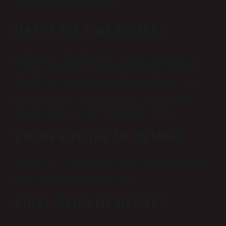
makinelerin döndürülmesi emri.
HAYDE VIRA NE DEMEK?
Halk arasında “Hadi Bismillah” anlamına gelir ve balıkçılar
arasında da. İster Fransız, ister Alman, ister Rus olsun her
denizci “Vira” kelimesini bilir. Aslında birçok dilde “vira”
kelimesinin karşılığı yoktur. Dolayısıyla “Vira” kelimesi
uluslararası deniz trafiğinde kullanılan bir terimdir.
VIRAN KULÜBE NE DEMEK?
TDK’ya göre “viran” kelimesi “yıkılmış, yıkılmış, bakımsız ve
harap yapı ve yerler” anlamına geliyor.
VIRAL OLUR NE DEMEK?