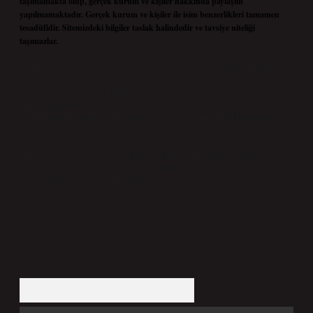
taşımamakta olup, gerçek kurum ve kişiler hakkında paylaşım
yapılmamaktadır. Gerçek kurum ve kişiler ile isim benzerlikleri tamamen
tesadüfidir. Sitemizdeki bilgiler taslak halindedir ve tavsiye niteliği
taşımazlar.
Sitemiz, 5651 Sayılı Kanun gereğince Bilgi Teknolojileri ve İletişim Kurumu
(BTK) tarafından onaylanmış bir Yer Sağlayıcı olarak hizmet vermektedir. Bu
nedenle, sitedeki içerikleri proaktif olarak denetleme veya araştırma
yükümlülüğümüz bulunmamaktadır. Ancak, üyelerimiz yazdıkları içeriklerin
sorumluluğunu taşımakta olup, siteye üye olarak bu sorumluluğu kabul etmiş
sayılırlar.
Hukuka ve yasal düzenlemelere aykırı olduğunu düşündüğünüz içerikleri,
backlinkpanelicomtr@gmail.com
adresine bildirmeniz halinde, ilgili içerikler yasal
süre içerisinde sitemizden kaldırılacaktır.
Arama