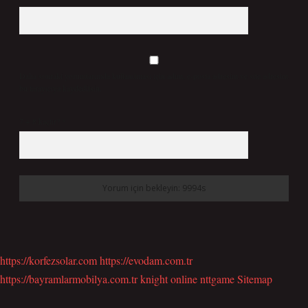
Daha sonraki yorumlarımda kullanılması için adım, e-posta adresim ve site adresim
bu tarayıcıya kaydedilsin.
7 + 8 kaçtır?
*
https://korfezsolar.com
https://evodam.com.tr
https://bayramlarmobilya.com.tr
knight online
nttgame
Sitemap