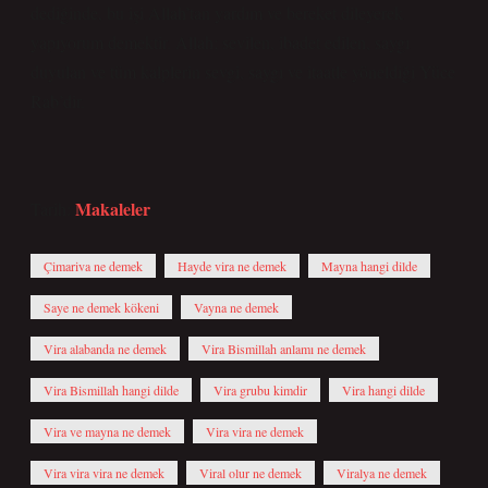
dediğinde, bu işi Allah’tan yardım ve bereket dileyerek
yapıyorum demektir. Allah; sevilen, ibadet edilen, saygı
duyulan ve tüm kalplerin sevgi, saygı ve itaatle yöneldiği Yüce
Rab’dir.
Makaleler
Tarih:
Çimariva ne demek
Hayde vira ne demek
Mayna hangi dilde
Saye ne demek kökeni
Vayna ne demek
Vira alabanda ne demek
Vira Bismillah anlamı ne demek
Vira Bismillah hangi dilde
Vira grubu kimdir
Vira hangi dilde
Vira ve mayna ne demek
Vira vira ne demek
Vira vira vira ne demek
Viral olur ne demek
Viralya ne demek