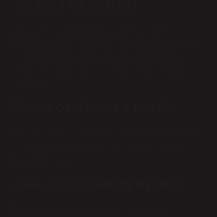
VIRALYA NE DEMEK?
Zincir paylaşım yoluyla kısa bir sürede yüz binlerce ve
milyonlara ulaşmak “viral olmak” demektir. Her sosyal medya
platformunun hedef kitlesi farklıdır. Özellikle Facebook,
Twitter ve Instagram çok sayıda viral videoya ev sahipliği
yapmaktadır.
VIRAN OLMUŞ NE DEMEK?
#TDK’da: Yıkılmış, harap olmuş, bakımsız ve harap binalar
ve mekanlar. Hayalimdeki villa değişti, benim gözümde
bakımsızlığa düştü…
ZIRA BISMILLAH NE DEMEK?
Birisi “Bismillah” dediğinde, yani “Allah’ın adıyla”