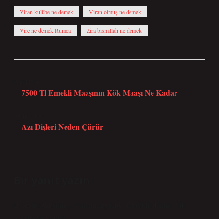
Viran kulübe ne demek
Viran olmuş ne demek
Vire ne demek Rumca
Zira bismillah ne demek
Önceki Yazı
7500 Tl Emekli Maaşının Kök Maaşı Ne Kadar
Sonraki Yazı
Azı Dişleri Neden Çürür
Bir yanıt yazın
E-posta adresiniz yayınlanmayacak.
Gerekli alanlar
*
ile
işaretlenmişlerdir