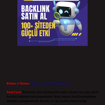
Reklam ve İletişim:
Skype: live:.cid.575569c608265c69
Yasal Uyarı:
Bu internet sitesi, herhangi bir marka, kurum veya şahıs şirketi
ile hiçbir bağlantısı bulunmamaktadır. Sitede yalnızca kendi hazırladığımız
makaleler paylaşılmaktadır. Burada yer alan içerikler haber niteliği