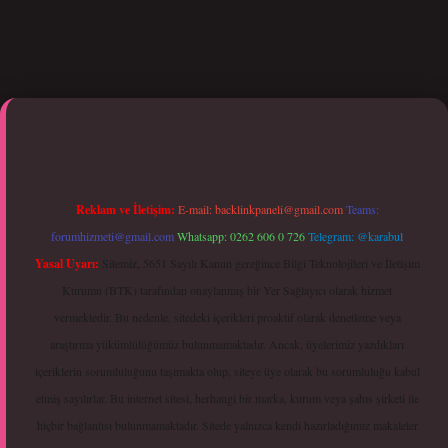
etci giriş
Reklam ve İletişim:
E-mail:
backlinkpaneli@gmail.com
Teams:
forumhizmeti@gmail.com
Whatsapp: 0262 606 0 726
Telegram: @karabul
Yasal Uyarı:
Sitemiz, 5651 Sayılı Kanun gereğince Bilgi Teknolojileri ve İletişim
Kurumu (BTK) tarafından onaylanmış bir Yer Sağlayıcı olarak hizmet
vermektedir. Bu nedenle, sitedeki içerikleri proaktif olarak denetleme veya
araştırma yükümlülüğümüz bulunmamaktadır. Ancak, üyelerimiz yazdıkları
içeriklerin sorumluluğunu taşımakta olup, siteye üye olarak bu sorumluluğu kabul
etmiş sayılırlar. Bu internet sitesi, herhangi bir marka, kurum veya şahıs şirketi ile
hiçbir bağlantısı bulunmamaktadır. Sitede yalnızca kendi hazırladığımız makaleler