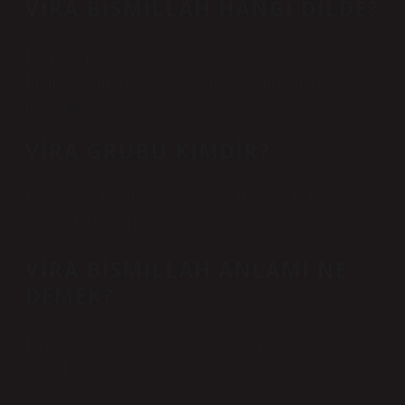
VIRA BISMILLAH HANGI DILDE?
Her balıkçılık sezonunun başında sıkça duyulan “Vira
Bismillah” aslında Yunanca ve Arapça komutlarının
birleşiminden oluşuyor.
VIRA GRUBU KIMDIR?
Vira, 2010 yılı başlarında “Özgür ve Hesapsız Trabzonspor”
sloganıyla kurulan bir Trabzonspor taraftar örgütüdür.
VIRA BISMILLAH ANLAMI NE
DEMEK?
Ergun Dündar | “Vira bismillah” ifadesi Türkçe’de “Allah’ın
adıyla başlayalım” anlamına geliyor.