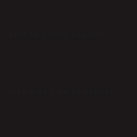
i. (Slav dillerinden) kale vb. Müstahkem bir yerin düşmana
teslim olması: Kâfir askerlerin sıkıntıya düşüp Vira (Naîmâ)
sancağını çekmeleri.
SAYE NE DEMEK KÖKENI?
Kökeni: “Sâye” kelimesi Arapça kökenlidir. Arapçada “ظِلّ”
(zill) veya “سَايَة” (sayyah) kelimeleri gölge anlamında
kullanılır. Örnek cümle: Ormanın derinliklerinde ağaçlar serin
bir gölge oluşturur.
VIRA VIRA VIRA NE DEMEK?
Yaygın olarak kullanılan “Vira vira” ifadesi, denizcilerin
motoru çalıştırıp dümeni çevirdikleri ilk anda söyledikleri bir
cümle olup, “sağ salim” anlamına gelir.