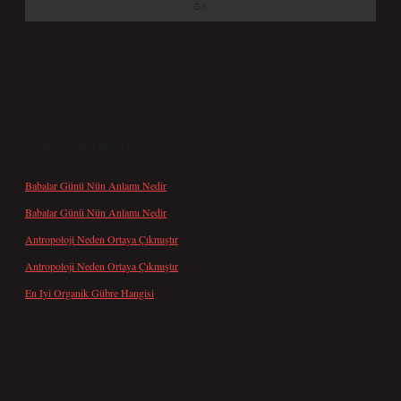
SON YORUMLAR
Babalar Günü Nün Anlamı Nedir
için
admin
Babalar Günü Nün Anlamı Nedir
için
Altan
Antropoloji Neden Ortaya Çıkmıştır
için
admin
Antropoloji Neden Ortaya Çıkmıştır
için
Ayaz
En Iyi Organik Gübre Hangisi
için
admin