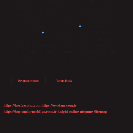
çalıştırmak ve denize açılmak için dümeni çevirdikleri zaman
kullandıkları bir ifade olan “Vira Vira”, genellikle güvenli ve
kazasız yelkencilik anlamına gelir. Bu yaz denizlerde yelken açmayı
düşünüyorsanız, hemen yapın! Vira ve mayna ne demek? Her türlü
kaldırma ekipmanları, özellikle vinçler:
Yükü indirme
komutuna Mayna,
Yükü kaldırma komutuna Vira denir. Vira
hangi dilde? (vi’ra), İtalyanca vira 2. Ünlem, denizcilikte macuna ve
diğer makinelerin döndürülmesi emri. Hayde vira ne demek? Halk
arasında “Hadi Bismillah” anlamına gelir ve balıkçılar arasında da.
İster Fransız, ister Alman, ister Rus olsun her denizci “Vira”
kelimesini bilir. Aslında…
Yunanca
Devamını okuyun
Yorum Bırak
Vira
Ne
Demek
https://korfezsolar.com
https://evodam.com.tr
https://bayramlarmobilya.com.tr
knight online
nttgame
Sitemap