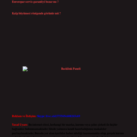
Eurorepar servis garantiyi bozar mı ?
Temmuz 25, 2026
Kalp büyümesi röntgende görünür mü ?
Temmuz 23, 2026
Reklam ve İletişim:
Skype: live:.cid.575569c608265c69
Yasal Uyarı:
Bu internet sitesi, herhangi bir marka, kurum veya şahıs şirketi ile hiçbir
bağlantısı bulunmamaktadır. Sitede yalnızca kendi hazırladığımız makaleler
paylaşılmaktadır. Burada yer alan içerikler haber niteliği taşımamakta olup, gerçek kurum