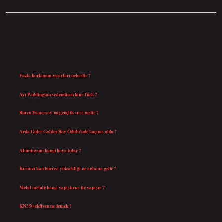
SIDEBAR
SON YAZILAR
Fazla korkunun zararları nelerdir ?
Ağustos 6, 2026
Ayı Paddington seslendiren kim Türk ?
Ağustos 5, 2026
Burcu Esmersoy’un gençlik sırrı nedir ?
Ağustos 4, 2026
Arda Güler Golden Boy Ödülü’nde kaçıncı oldu ?
Ağustos 4, 2026
Alüminyum hangi boya tutar ?
Temmuz 30, 2026
Kırmızı kan hücresi yüksekliği ne anlama gelir ?
Temmuz 27, 2026
Metal metale hangi yapıştırıcı ile yapışır ?
Temmuz 25, 2026
KN350 eldiven ne demek ?
Temmuz 25, 2026