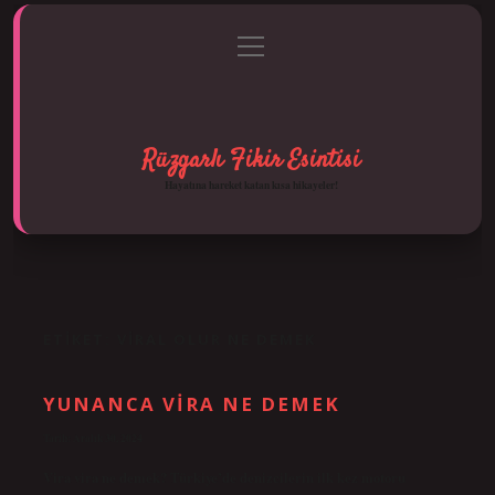
menüyü
Anasayfa
Gizlilik Politikası
Yasal Uyarı
aç
Hakkımızda
Rüzgarlı Fikir Esintisi
Hayatına hareket katan kısa hikayeler!
ETIKET:
VIRAL OLUR NE DEMEK
YUNANCA VIRA NE DEMEK
Tarih: Aralık 30, 2024
Vira vira ne demek? Türkiye’de denizcilerin ilk kez motoru