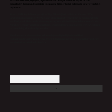
ve kişiler hakkında paylaşım yapılmamaktadır. Gerçek kurum ve kişiler ile isim
benzerlikleri tamamen tesadüfidir. Sitemizdeki bilgiler taslak halindedir ve tavsiye niteliği
taşımazlar.
Sitemiz, 5651 Sayılı Kanun gereğince Bilgi Teknolojileri ve İletişim Kurumu (BTK)
tarafından onaylanmış bir Yer Sağlayıcı olarak hizmet vermektedir. Bu nedenle, sitedeki
içerikleri proaktif olarak denetleme veya araştırma yükümlülüğümüz bulunmamaktadır.
Ancak, üyelerimiz yazdıkları içeriklerin sorumluluğunu taşımakta olup, siteye üye olarak
bu sorumluluğu kabul etmiş sayılırlar.
Hukuka ve yasal düzenlemelere aykırı olduğunu düşündüğünüz içerikleri,
backlinkpanelicomtr@gmail.com
adresine bildirmeniz halinde, ilgili içerikler yasal süre
içerisinde sitemizden kaldırılacaktır.
Arama