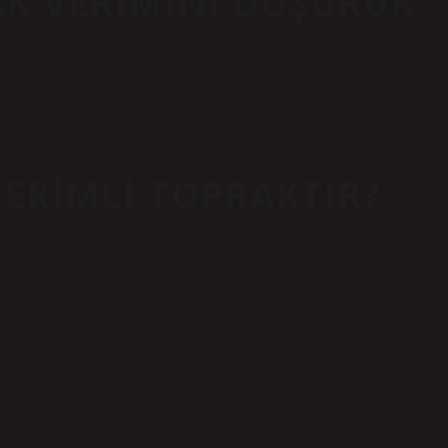
AK VERIMINI DÜŞÜRÜR
ına yol açarken, özellikle Na iyonlarının baskın olduğu durumlarda
tadır (Sönmez ve Sönmez, 2007).
ERIMLI TOPRAKTIR?
usça: Чернозём) Dünya’nın en verimli doğal toprağıdır. Dünyadaki
ır. Coğrafi olarak, bunlar yağışın arttığı platolardaki yarı nemli bozkı