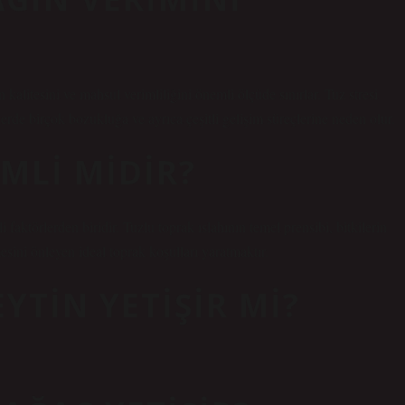
 kalitesini ve mahsul verimliliğini önemli ölçüde sınırlar. Tuz stresi
lerde birçok bozukluğa ve ayrıca çeşitli gelişim süreçlerine neden olur.
MLI MIDIR?
faktörlerden biridir. Tuzlu toprak ıslahının temel prensibi, bitkilerin
sini önleyen ideal toprak koşulları yaratmaktır.
YTIN YETIŞIR MI?