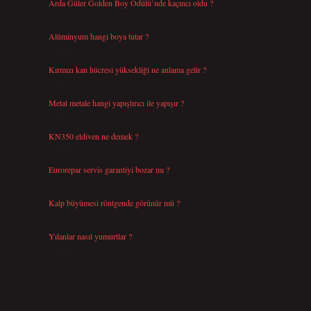
Arda Güler Golden Boy Ödülü’nde kaçıncı oldu ?
Ağustos 4, 2026
Alüminyum hangi boya tutar ?
Temmuz 30, 2026
Kırmızı kan hücresi yüksekliği ne anlama gelir ?
Temmuz 27, 2026
Metal metale hangi yapıştırıcı ile yapışır ?
Temmuz 25, 2026
KN350 eldiven ne demek ?
Temmuz 25, 2026
Eurorepar servis garantiyi bozar mı ?
Temmuz 25, 2026
Kalp büyümesi röntgende görünür mü ?
Temmuz 23, 2026
Yılanlar nasıl yumurtlar ?
Temmuz 15, 2026