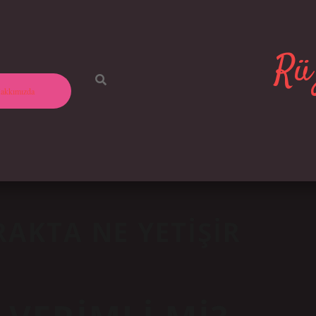
Rüz
akkımızda
AKTA NE YETIŞIR