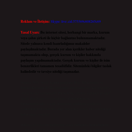
Reklam ve İletişim:
Skype: live:.cid.575569c608265c69
Yasal Uyarı:
Bu internet sitesi, herhangi bir marka, kurum
veya şahıs şirketi ile hiçbir bağlantısı bulunmamaktadır.
Sitede yalnızca kendi hazırladığımız makaleler
paylaşılmaktadır. Burada yer alan içerikler haber niteliği
taşımamakta olup, gerçek kurum ve kişiler hakkında
paylaşım yapılmamaktadır. Gerçek kurum ve kişiler ile isim
benzerlikleri tamamen tesadüfidir. Sitemizdeki bilgiler taslak
halindedir ve tavsiye niteliği taşımazlar.
Sitemiz, 5651 Sayılı Kanun gereğince Bilgi Teknolojileri ve
İletişim Kurumu (BTK) tarafından onaylanmış bir Yer Sağlayıcı
olarak hizmet vermektedir. Bu nedenle, sitedeki içerikleri proaktif
olarak denetleme veya araştırma yükümlülüğümüz
bulunmamaktadır. Ancak, üyelerimiz yazdıkları içeriklerin
sorumluluğunu taşımakta olup, siteye üye olarak bu sorumluluğu
kabul etmiş sayılırlar.
Hukuka ve yasal düzenlemelere aykırı olduğunu düşündüğünüz
içerikleri,
backlinkpanelicomtr@gmail.com
adresine bildirmeniz