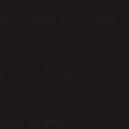
 YETIŞEN BITKILERE
a yaşayabilen bitkilere halofit bitkiler denir ve tuz bataklıklarında halofit
IYI NE YETIŞIR?
praklarda gelişir. Arpa, pamuk, şeker pancarı ve sorgum gibi ürünler
çin en önemli faktörlerden biri sulama suyunun yanlış kullanımı ve
ANGI GÜBRE