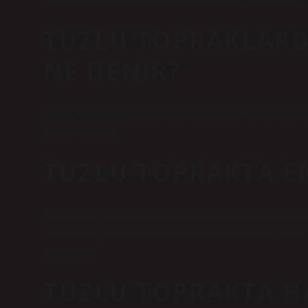
TUZLU TOPRAKLARDA
NE DENIR?
Özellikleri itibariyle sınırlayıcı bir etken olan tuzlu topraklard
bitkiler yaygındır.
TUZLU TOPRAKTA EN 
Genel olarak sebze ve meyve ağaçları düşük ve hafif tuzlu to
toprak tuzluluğuna toleranslı bitkilerdir. Toprak tuzlanması i
yönetimidir.
TUZLU TOPRAKTA H