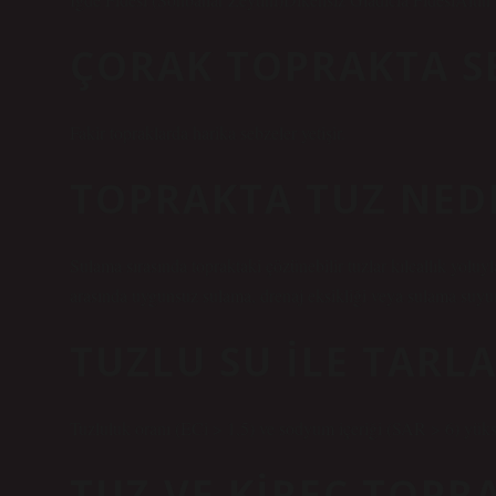
ÇORAK TOPRAKTA SE
Fakir topraklarda harika sebzeler yetişir.
TOPRAKTA TUZ NED
Sulama sırasında topraktaki çözünebilir tuzlar kılcallık yoluyl
arasında uygunsuz sulama, drenaj eksikliği veya sulama suyun
TUZLU SU ILE TARL
Tuzluluk oranı (ECi > 1,5) ve sodyum içeriği (SAR > 6) yüks
TUZ VE KIREÇ TOPR