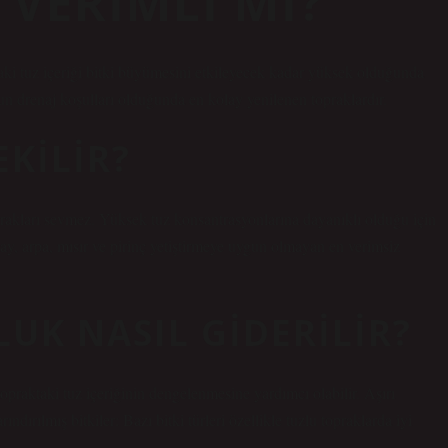
VERIMLI MI?
taki tuz içeriği bitki büyümesini etkileyecek kadar yüksek olduğunda
ygun drenaj koşulları olduğunda en kolay yenilenen topraklardır.
EKILIR?
toprakları sevmez. Yüksek tuz konsantrasyonlarına dayanıklı olduğu için
day, arpa, mısır ve pirinç yetiştirmeye uygun olmayan en verimsiz
UK NASIL GIDERILIR?
raktaki tuz içeriğinin dengelenmesine yardımcı olabilir. Aşırı
dırılmış bitkiler: Bazı bitki türleri özellikle tuzlu topraklarda iyi