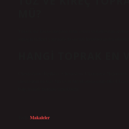
TUZ VE KIREÇ TOPR
MÜ?
Yüksek tuz konsantrasyonu ürün verimi ve kalitesinin azalmas
toprağın fiziksel yapısında da önemli hasarlara neden olmak
HANGI TOPRAK EN V
Chernezyom (İngilizce: Chernozem, Ukraynaca: Чорнозем, R
chernesium’un üçte biri ve en büyük alana sahip ülke Ukrayna’d
bölgelerinde bulunan topraklardır.
Makaleler
Tarih: