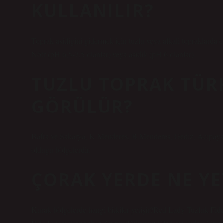
KULLANILIR?
Toprak asitliğini gidermek için tuzlu veya alkali topraklarda
Nötr (pH 6,5-7,5 olanlar) veya asidik (pH 6 olanlar).
TUZLU TOPRAK TÜR
GÖRÜLÜR?
Bafra ve Sakarya, K.Menderes, B.Menderes, Gediz, Acıpayam,
olduğu bölgelerdir.
ÇORAK YERDE NE YE
Kurak bölgelerde hangi bitkiler yetişir?Red Lady Tuzluk Fi
İğde Fidesi (Sonbahar Zeytini)Dikensiz Gladicia FidesiAltı