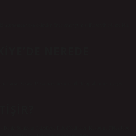
 ekim sırasında veya ekimden önce amonyum sülfat tercih edilmelidir.
KIYE’DE NEREDE
 Harran Ovası; Ülkemizde tuzlu ve alkali toprakların en yaygın
TIŞIR?
desiDeniz Semizotu Fidesiİğde FidesiYediveren Kuşburnu FidesiJapon
n Gladicia FidesiSüs İğde FidesiDaha fazla ürün…