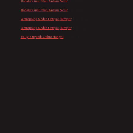
Babalar Günü Nün Anlamı Nedir
için
admin
Babalar Günü Nün Anlamı Nedir
için
Altan
Antropoloji Neden Ortaya Çıkmıştır
için
admin
Antropoloji Neden Ortaya Çıkmıştır
için
Ayaz
En Iyi Organik Gübre Hangisi
için
admin