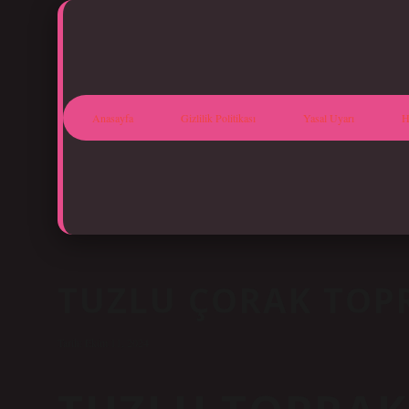
Anasayfa
Gizlilik Politikası
Yasal Uyarı
H
TUZLU ÇORAK TOPR
Tarih: Ekim 11, 2024