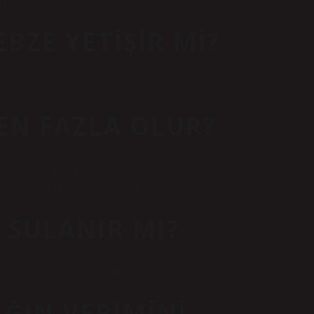
BZE YETIŞIR MI?
EN FAZLA OLUR?
a yukarı doğru taşınır ve toprakta birikir. Tuzlanmanın diğer nedenleri
da büyük miktarda çözünebilir tuz bulunması yer alır.
A SULANIR MI?
ek olan sular sulama amaçlı kullanılmamalıdır.
AĞIN VERIMINI