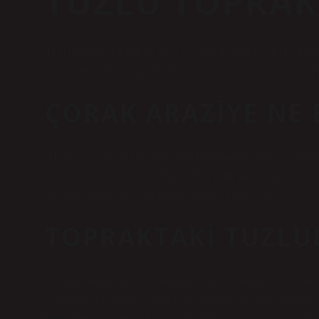
TUZLU TOPRAK 
Tüm topraklar bir miktar suda çözünebilen tuz içerir. Toprak
buna tuzlu toprak denir. Tuzlu topraklar, iyi su kalitesi ve u
ÇORAK ARAZIYE NE 
Alkali ve asidik topraklarda yetişebilen türleri vardır. Ağır 
fakir topraklarda da yetişebilir ve bu özelliğinden dolayı buğ
topraklarda bile diğer tahıllardan daha iyi ürün verir.
TOPRAKTAKI TUZLUL
Düzenli sulama: Doğru zamanda ve doğru miktarda sulama, top
sulamadan kaçınmak, toprakta tuz birikmesini önler. Tuzdan arın
büyüyebilir ve topraktaki tuzları kökleri aracılığıyla emebilir.