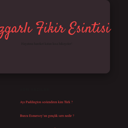
garlı Fikir Esintisi
Hayatına hareket katan kısa hikayeler!
SIDEBAR
betci giriş
SON YAZILAR
Ayı Paddington seslendiren kim Türk ?
Ağustos 5, 2026
Burcu Esmersoy’un gençlik sırrı nedir ?
Ağustos 4, 2026