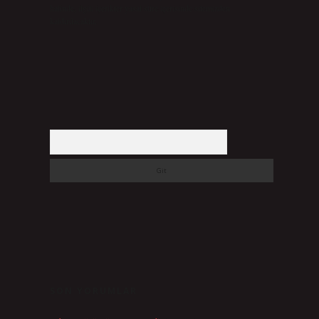
halinde, ilgili içerikler yasal süre içerisinde sitemizden
kaldırılacaktır.
Arama
SON YORUMLAR