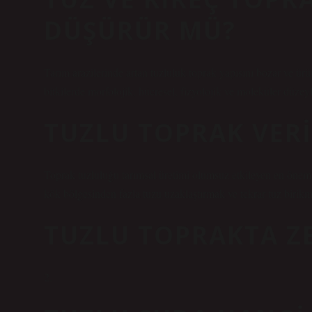
DÜŞÜRÜR MÜ?
Tarım arazilerinde artan tuzluluk toprak yapısını bozar ve ürün
bitkilerde morfolojik, hücresel, fizyolojik ve moleküler düzey
TUZLU TOPRAK VERI
Toprak tuzluluğu tarımsal üretimi olumsuz etkileyen en önemli 
kök bölgesinden fazla tuzu uzaklaştırmak ve tekrar tuz birikme
TUZLU TOPRAKTA ZE
2.