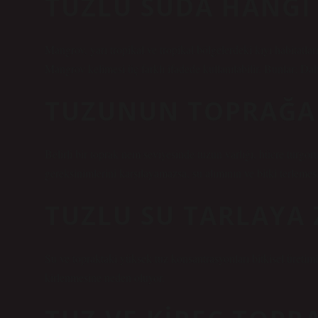
TUZLU SUDA HANGI 
Mangrov, yarı tropikal ve tropikal bölgelerdeki kıyı habitatları
Mangrov kelimesi üç farklı ifadede kullanılabilir. Bunlar; Da
TUZUNUN TOPRAĞA 
Belirli bir toprak nem seviyesinde tuzun varlığı, hücre turgoru
gereksinimlerini karşılayamazsa, su alımının ve bitki terlemesi
TUZLU SU TARLAYA 
Su ve topraktaki yüksek tuz konsantrasyonları bitkisel üretimi
kirlenmesine neden oluyor.