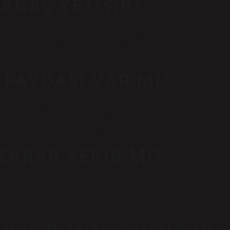
AĞAÇ YETIŞIR?
nda genellikle tuzlu veya acı suda yetişen ağaç ve çalıları ifade eder.
ha geniş anlamda, tüm bir bitki topluluğunu (mangal) ifade eder.
FAYDASI VAR MI?
nu korumak için bitkinin enerji gereksinimlerini artırır. Bitki enerji
nin azalması nedeniyle bitki gelişimi azalır.
ZARAR VERIR MI?
 olumsuz etkiliyor, toprağın bozulmasına ve yeraltı sularının