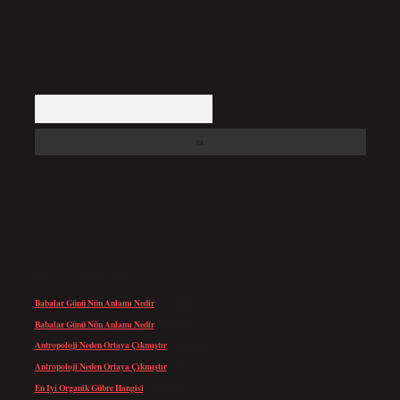
Arama
SON YORUMLAR
Babalar Günü Nün Anlamı Nedir
için
admin
Babalar Günü Nün Anlamı Nedir
için
Altan
Antropoloji Neden Ortaya Çıkmıştır
için
admin
Antropoloji Neden Ortaya Çıkmıştır
için
Ayaz
En Iyi Organik Gübre Hangisi
için
admin