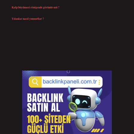
Temmuz 25, 2026
Kalp büyümesi röntgende görünür mü ?
Temmuz 23, 2026
Yılanlar nasıl yumurtlar ?
Temmuz 15, 2026