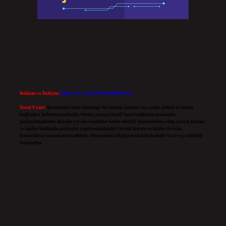
Reklam ve İletişim:
Skype: live:.cid.575569c608265c69
Yasal Uyarı:
Bu internet sitesi, herhangi bir marka, kurum veya şahıs şirketi ile hiçbir
bağlantısı bulunmamaktadır. Sitede yalnızca kendi hazırladığımız makaleler
paylaşılmaktadır. Burada yer alan içerikler haber niteliği taşımamakta olup, gerçek kurum
ve kişiler hakkında paylaşım yapılmamaktadır. Gerçek kurum ve kişiler ile isim
benzerlikleri tamamen tesadüfidir. Sitemizdeki bilgiler taslak halindedir ve tavsiye niteliği
taşımazlar.
Sitemiz, 5651 Sayılı Kanun gereğince Bilgi Teknolojileri ve İletişim Kurumu (BTK)
tarafından onaylanmış bir Yer Sağlayıcı olarak hizmet vermektedir. Bu nedenle, sitedeki
içerikleri proaktif olarak denetleme veya araştırma yükümlülüğümüz bulunmamaktadır.
Ancak, üyelerimiz yazdıkları içeriklerin sorumluluğunu taşımakta olup, siteye üye olarak
bu sorumluluğu kabul etmiş sayılırlar.
Hukuka ve yasal düzenlemelere aykırı olduğunu düşündüğünüz içerikleri,
backlinkpanelicomtr@gmail.com
adresine bildirmeniz halinde, ilgili içerikler yasal süre
içerisinde sitemizden kaldırılacaktır.