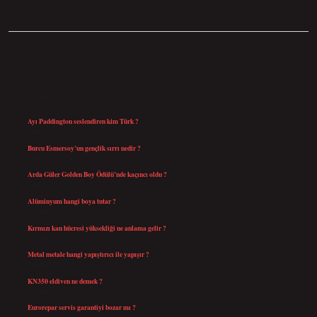
SIDEBAR
SON YAZILAR
Ayı Paddington seslendiren kim Türk ?
Ağustos 5, 2026
Burcu Esmersoy’un gençlik sırrı nedir ?
Ağustos 4, 2026
Arda Güler Golden Boy Ödülü’nde kaçıncı oldu ?
Ağustos 4, 2026
Alüminyum hangi boya tutar ?
Temmuz 30, 2026
Kırmızı kan hücresi yüksekliği ne anlama gelir ?
Temmuz 27, 2026
Metal metale hangi yapıştırıcı ile yapışır ?
Temmuz 25, 2026
KN350 eldiven ne demek ?
Temmuz 25, 2026
Eurorepar servis garantiyi bozar mı ?