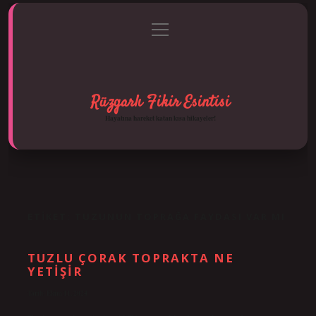
menüyü
Anasayfa
Gizlilik Politikası
Yasal Uyarı
aç
Hakkımızda
Rüzgarlı Fikir Esintisi
Hayatına hareket katan kısa hikayeler!
ETIKET:
TUZUNUN TOPRAĞA FAYDASI VAR MI
TUZLU ÇORAK TOPRAKTA NE
YETIŞIR
Tarih: Ekim 11, 2024