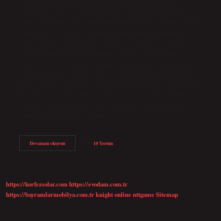
Tuzlu toprak verimli mi? Tüm topraklar bir miktar suda
çözünebilen tuz içerir. Topraktaki tuz içeriği bitki büyümesini
etkileyecek kadar yüksek olduğunda buna tuzlu toprak denir. Tuzlu
topraklar, iyi su kalitesi ve uygun drenaj koşulları olduğunda en
kolay yenilenen topraklardır. Çorak araziye ne ekilir? Alkali ve
asidik topraklarda yetişebilen türleri vardır. Ağır toprakları
sevmez. Yüksek tuz konsantrasyonlarına dayanıklı olduğu için fakir
topraklarda da yetişebilir ve bu özelliğinden dolayı buğday, arpa,
mısır ve pirinç yetiştirmeye uygun olmayan en verimsiz topraklarda
bile diğer tahıllardan daha iyi ürün verir. Topraktaki tuzluluk nasıl
giderilir? Düzenli sulama: Doğru zamanda ve doğru miktarda
sulama, topraktaki tuz içeriğinin…
Tuzlu
Devamını okuyun
10 Yorum
Çorak
Toprakta
Ne
Yetişir
https://korfezsolar.com
https://evodam.com.tr
https://bayramlarmobilya.com.tr
knight online
nttgame
Sitemap