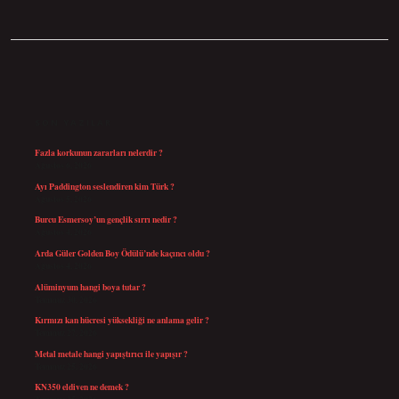
SIDEBAR
SON YAZILAR
Fazla korkunun zararları nelerdir ?
Ağustos 6, 2026
Ayı Paddington seslendiren kim Türk ?
Ağustos 5, 2026
Burcu Esmersoy’un gençlik sırrı nedir ?
Ağustos 4, 2026
Arda Güler Golden Boy Ödülü’nde kaçıncı oldu ?
Ağustos 4, 2026
Alüminyum hangi boya tutar ?
Temmuz 30, 2026
Kırmızı kan hücresi yüksekliği ne anlama gelir ?
Temmuz 27, 2026
Metal metale hangi yapıştırıcı ile yapışır ?
Temmuz 25, 2026
KN350 eldiven ne demek ?