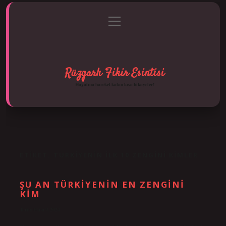
menüyü
Anasayfa
Gizlilik Politikası
Yasal Uyarı
aç
Hakkımızda
Rüzgarlı Fikir Esintisi
Hayatına hareket katan kısa hikayeler!
ETIKET:
TÜRKIYENIN ILK 10 ZENGINI KIMLER
ŞU AN TÜRKIYENIN EN ZENGINI
KIM
Tarih: Ekim 9, 2024