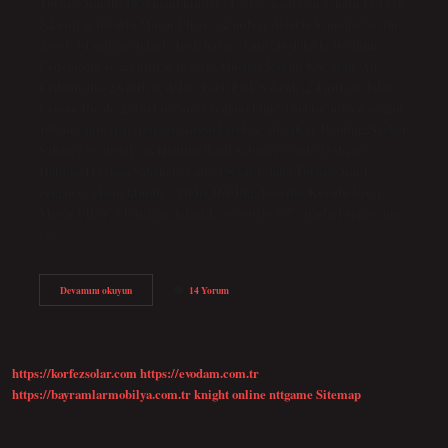
Türkiye’nin ilk 10 zengini kimler? Forbes’a göre en zengin 10 Türk,
5,2 milyar dolarla Murat Ülker, 3,2 milyar dolarla Semahat Sevim
Arsel, 3,1 milyar dolarla İpek Kıraç, 3 milyar dolarla İbrahim
Erdemoğlu ve 2,8 milyar dolarla Mustafa Rahmi Koç oldu. Ali
Erdemoğlu (2,6 milyar dolar) Ferit Faik Şahenk (2,4 milyar dolar)
Erman Ilıcak (2. Türkiye’nin 3 zengini kim? Türkiye’nin en zengin
100 ailesinin listesiSiparişAdıŞirket1Koç ailesiKoç Holding2Şevket
Sabancı ve ailesiEsas Holding3Erol Sabancı ve ailesiSabancı
Holding4Türkan Sabancı ve ailesi96 satır daha Türkiye’nin 1.
zengin iş adamı kimdir? Yıldız Holding Yönetim Kurulu Üyesi
Murat Ülker, 5,1 milyar dolarlık servetiyle 597. sırada Türkiye’nin
en…
Şu
Devamını okuyun
14 Yorum
An
Türkiyenin
En
Zengini
Kim
https://korfezsolar.com
https://evodam.com.tr
https://bayramlarmobilya.com.tr
knight online
nttgame
Sitemap