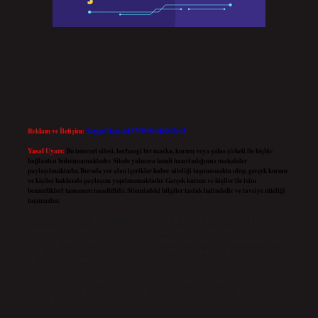
Reklam ve İletişim:
Skype: live:.cid.575569c608265c69
Yasal Uyarı:
Bu internet sitesi, herhangi bir marka, kurum veya şahıs şirketi ile hiçbir
bağlantısı bulunmamaktadır. Sitede yalnızca kendi hazırladığımız makaleler
paylaşılmaktadır. Burada yer alan içerikler haber niteliği taşımamakta olup, gerçek kurum
ve kişiler hakkında paylaşım yapılmamaktadır. Gerçek kurum ve kişiler ile isim
benzerlikleri tamamen tesadüfidir. Sitemizdeki bilgiler taslak halindedir ve tavsiye niteliği
taşımazlar.
Sitemiz, 5651 Sayılı Kanun gereğince Bilgi Teknolojileri ve İletişim Kurumu (BTK)
tarafından onaylanmış bir Yer Sağlayıcı olarak hizmet vermektedir. Bu nedenle, sitedeki
içerikleri proaktif olarak denetleme veya araştırma yükümlülüğümüz bulunmamaktadır.
Ancak, üyelerimiz yazdıkları içeriklerin sorumluluğunu taşımakta olup, siteye üye olarak
bu sorumluluğu kabul etmiş sayılırlar.
Hukuka ve yasal düzenlemelere aykırı olduğunu düşündüğünüz içerikleri,
backlinkpanelicomtr@gmail.com
adresine bildirmeniz halinde, ilgili içerikler yasal süre
içerisinde sitemizden kaldırılacaktır.