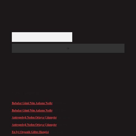
Arama
SON YORUMLAR
Babalar Günü Nün Anlamı Nedir
için
admin
Babalar Günü Nün Anlamı Nedir
için
Altan
Antropoloji Neden Ortaya Çıkmıştır
için
admin
Antropoloji Neden Ortaya Çıkmıştır
için
Ayaz
En Iyi Organik Gübre Hangisi
için
admin