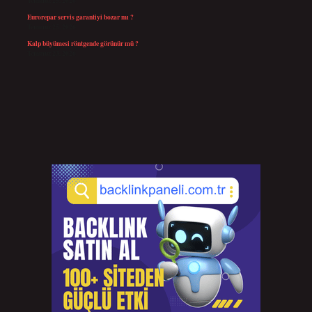
Temmuz 25, 2026
Eurorepar servis garantiyi bozar mı ?
Temmuz 25, 2026
Kalp büyümesi röntgende görünür mü ?
Temmuz 23, 2026