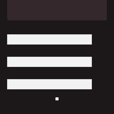
İsim*
E-Posta*
Web Sitesi
Daha sonraki yorumlarımda kullanılması için adım, e-posta adresim ve site adresim
bu tarayıcıya kaydedilsin.