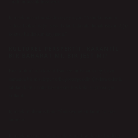
süreli bir tazelik hissi verir.
İçimdeki insan burada devreye giriyor: “Aslında insanlar
sadece fiziksel değil, sosyal olarak da rahatlamak istiyor. Ağız
kokusu bir iletişim kaygısıdır.”
KÜLTÜREL PERSPEKTIF: KARANFIL
BIR BAHARAT MI, BIR JEST MI?
Bazı toplumlarda karanfil sadece bir baharat değil, aynı
zamanda bir misafirperverlik göstergesidir. Çaylara eklenir,
tatlılara katılır, hatta bazen evde hoş koku yayması için
kullanılır.
İçimdeki mühendis bunu “fonksiyonel kullanım” olarak
tanımlar.
İçimdeki insan ise “evin sıcaklığını artıran küçük bir detay”