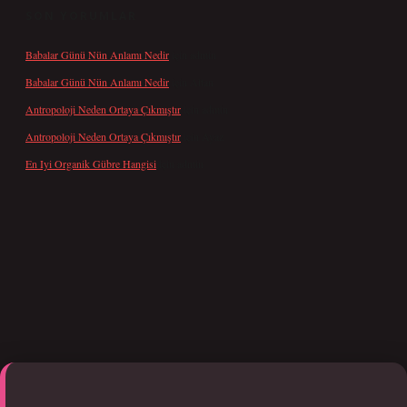
SON YORUMLAR
Babalar Günü Nün Anlamı Nedir
için
admin
Babalar Günü Nün Anlamı Nedir
için
Altan
Antropoloji Neden Ortaya Çıkmıştır
için
admin
Antropoloji Neden Ortaya Çıkmıştır
için
Ayaz
En Iyi Organik Gübre Hangisi
için
admin
etci giriş