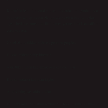
Karanfilin içerdiği öjenol yüksek miktarda alındığında hassas
bireylerde tahrişe neden olabilir. Bu yüzden bilimsel bakış
açısı “herkese sınırsız verilir” demek yerine daha kontrollü bir
çerçeve çizer.
Genel olarak dikkat edilmesi gereken gruplar:
Hassas mideye sahip bireyler
Aşırı tüketimden kaçınması gereken çocuklar
Kan sulandırıcı kullanan kişiler
Alerjik bünyeye sahip olanlar
İçimdeki mühendis şunu söylüyor: “Doğal = sınırsız kullanım