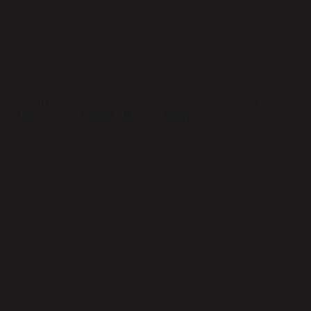
der.
Bu iki bakışın çatışması aslında çok tanıdık bir şey: hayatın
kendisi.
KIMLER KARANFIL KULLANIRKEN
DAHA DIKKATLI OLMALI?
Her ne kadar doğal bir ürün olsa da, karanfil herkes için
sınırsız değildir.
Özellikle:
Aşırı hassas mideye sahip olanlar
Alerjik reaksiyon gösterme ihtimali olanlar
Sürekli ilaç kullanan bireyler