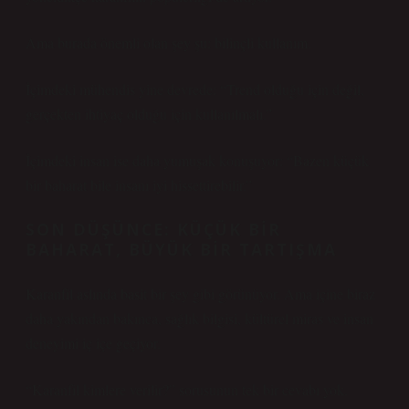
Ama burada önemli olan şey şu: bilinçli kullanım.
İçimdeki mühendis yine devrede: “Trend olduğu için değil,
gerçekten ihtiyaç olduğu için kullanılmalı.”
İçimdeki insan ise daha yumuşak konuşuyor: “Bazen küçük
bir baharat bile insanı iyi hissettirebilir.”
SON DÜŞÜNCE: KÜÇÜK BIR
BAHARAT, BÜYÜK BIR TARTIŞMA
Karanfil aslında basit bir şey gibi görünüyor. Ama içine biraz
daha yakından bakınca, sağlık bilgisi, kültürel miras ve insan
deneyimi iç içe geçiyor.
“Karanfil kimlere verilir?” sorusunun tek bir cevabı yok.