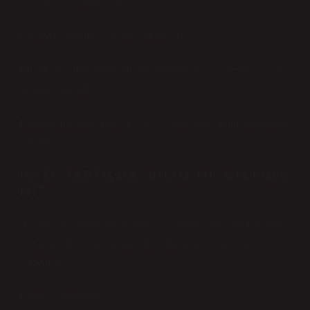
Çocuklar (özellikle yoğun kullanımda)
Burada içimdeki mühendis net konuşuyor: “Etkileşim ve doz
kontrolü önemli.”
İçimdeki insan ise ekliyor: “Ama korku değil, bilinçli kullanım
önemli.”
İÇSEL TARTIŞMA: BILIM MI, GELENEK
MI?
Aslında “karanfil kimlere verilir?” sorusu sadece bir kullanım
sorusu değil. Aynı zamanda iki farklı dünya görüşünün
çarpışması.
İçimdeki mühendis: