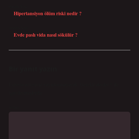
Önceki Yazı
Hipertansiyon ölüm riski nedir ?
Sonraki Yazı
Evde paslı vida nasıl sökülür ?
Bir yanıt yazın
E-posta adresiniz yayınlanmayacak.
Gerekli alanlar
*
ile
işaretlenmişlerdir
Yorum