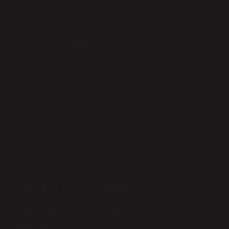
Soğuk algınlığı döneminde destek amaçlı
Yaşlı bireylere sindirimi kolaylaştırmak için
İçimdeki insan tarafı burada devreye giriyor: “Bir şey işe
yaradığı için mi kullanılır, yoksa insanlar işe yaradığını
hissettiği için mi işe yarar?” Bu soru biraz felsefi ama önemli.
Köy kültürlerinde birine karanfil verilmesi çoğu zaman “şifa
dileği” anlamına gelir. Bir tür küçük ama anlamlı bir iyilik
jestidir. Yani sadece fiziksel değil, sosyal bir anlam da taşır.
BILIMSEL YAKLAŞIM: KIMLER
DIKKATLI KULLANMALI?
İçimdeki mühendis burada ciddileşiyor: “Her doğal olan
güvenli değildir.”