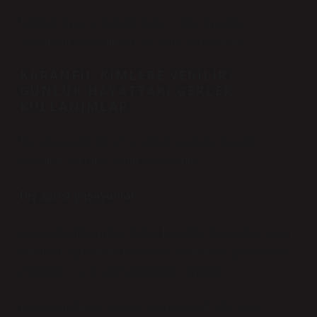
İçimdeki insan ise karşılık veriyor: “Ama insanların
yüzyıllardır deneyimlediği şey de bir veri değil mi?”
KARANFIL KIMLERE VERILIR?
GÜNLÜK HAYATTAKI GERÇEK
KULLANIMLAR
Bu soruya pratik bir cevap vermek gerekirse, karanfil
genellikle şu kişilere verilir veya önerilir:
Diş ağrısı yaşayanlar
En klasik kullanım alanı budur. Karanfilin doğal etkisi, geçici
rahatlama sağlayabilir. Bu yüzden özellikle diş ağrısı anında
çiğnenmesi ya da yağı kullanılması yaygındır.
İçimdeki mühendis burada “lokal anestezik etki” diyor.