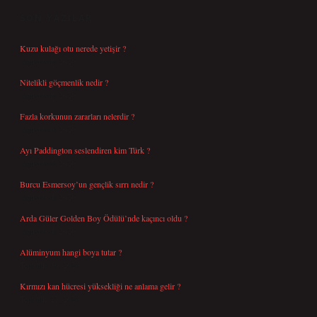
SON YAZILAR
Kuzu kulağı otu nerede yetişir ?
Ağustos 8, 2026
Nitelikli göçmenlik nedir ?
Ağustos 8, 2026
Fazla korkunun zararları nelerdir ?
Ağustos 6, 2026
Ayı Paddington seslendiren kim Türk ?
Ağustos 5, 2026
Burcu Esmersoy’un gençlik sırrı nedir ?
Ağustos 4, 2026
Arda Güler Golden Boy Ödülü’nde kaçıncı oldu ?
Ağustos 4, 2026
Alüminyum hangi boya tutar ?
Temmuz 30, 2026
Kırmızı kan hücresi yüksekliği ne anlama gelir ?
Temmuz 27, 2026