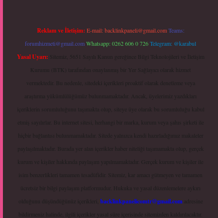
Reklam ve İletişim:
E-mail:
backlinkpaneli@gmail.com
Teams:
forumhizmeti@gmail.com
Whatsapp: 0262 606 0 726
Telegram: @karabul
Yasal Uyarı:
Sitemiz, 5651 Sayılı Kanun gereğince Bilgi Teknolojileri ve İletişim
Kurumu (BTK) tarafından onaylanmış bir Yer Sağlayıcı olarak hizmet
vermektedir. Bu nedenle, sitedeki içerikleri proaktif olarak denetleme veya
araştırma yükümlülüğümüz bulunmamaktadır. Ancak, üyelerimiz yazdıkları
içeriklerin sorumluluğunu taşımakta olup, siteye üye olarak bu sorumluluğu kabul
etmiş sayılırlar. Bu internet sitesi, herhangi bir marka, kurum veya şahıs şirketi ile
hiçbir bağlantısı bulunmamaktadır. Sitede yalnızca kendi hazırladığımız makaleler
paylaşılmaktadır. Burada yer alan içerikler haber niteliği taşımamakta olup, gerçek
kurum ve kişiler hakkında paylaşım yapılmamaktadır. Gerçek kurum ve kişiler ile
isim benzerlikleri tamamen tesadüfidir. Sitemiz, kar amacı gütmeyen ve tamamen
ücretsiz bir bilgi paylaşım platformudur. Hukuka ve yasal düzenlemelere aykırı
olduğunu düşündüğünüz içerikleri,
backlinkpanelicomtr@gmail.com
adresine
bildirmeniz halinde, ilgili içerikler yasal süre içerisinde sitemizden kaldırılacaktır.