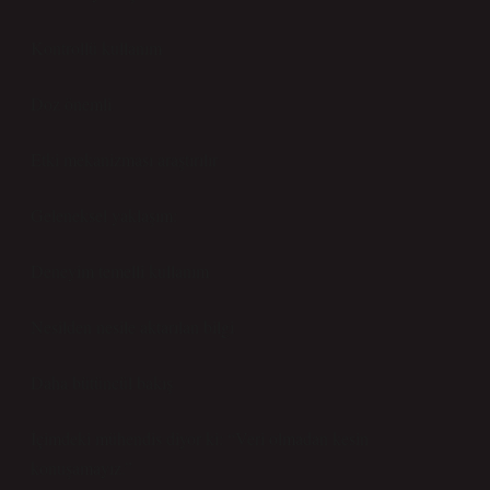
Kontrollü kullanım
Doz önemli
Etki mekanizması araştırılır
Geleneksel yaklaşım:
Deneyim temelli kullanım
Nesilden nesile aktarılan bilgi
Daha bütüncül bakış
İçimdeki mühendis diyor ki: “Veri olmadan kesin
konuşamayız.”