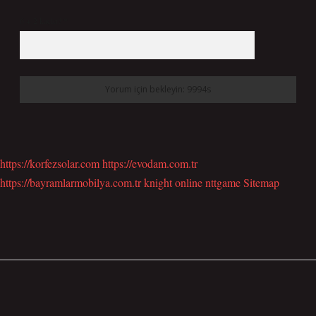
6 + 2 kaçtır?
*
https://korfezsolar.com
https://evodam.com.tr
https://bayramlarmobilya.com.tr
knight online
nttgame
Sitemap
SIDEBAR