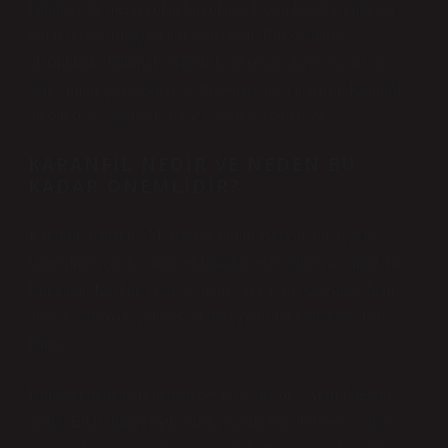
bilimlere de merakı olan biri olarak bazen kendi içimde iki
farklı sesin tartıştığını fark ediyorum. Biri sayılarla,
olasılıklarla, bilimsel verilerle konuşuyor; diğeri ise insan
deneyimini, gelenekleri ve duyguları öne çıkarıyor. Karanfil
meselesi de tam böyle bir iç tartışmayı tetikliyor.
KARANFIL NEDIR VE NEDEN BU
KADAR ÖNEMLIDIR?
Karanfil (baharat), Myrtaceae familyasına ait bir ağacın
kurutulmuş çiçek tomurcuklarından elde edilen aromatik bir
baharattır. Keskin, sıcak ve hafif yakıcı tadı sayesinde hem
mutfakta hem de geleneksel tıpta geniş bir kullanım alanı
bulur.
İçimdeki mühendis hemen devreye giriyor: “Aktif bileşeni
nedir? Etkisi hangi mekanizma üzerinden oluşuyor?” diye
soruyor. Evet, karanfilin içeriğinde bulunan öjenol maddesi