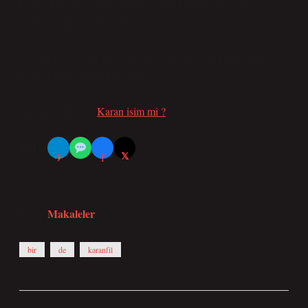
Çünkü bu soru, sadece kimlere verildiğini değil, nasıl ve
neden verildiğini de içeriyor.
Ve belki de en doğru cevap, iki sesin ortasında saklı: biri
hesap yapan, diğeri hisseden.
Okumaya Değer:
Karan isim mi ?
Paylaş:
𝕏
✈
f
Makaleler
Tarih:
bir
de
karanfil