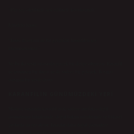
“Her şey ölçülmeli, test edilmeli, kanıtlanmalı.”
İçimdeki insan:
“İnsan deneyimi de bir gerçektir, hissedilen şey
küçümsenemez.”
Ve bu iki sesin ortasında gerçek bir denge oluşuyor. Karanfil
ne tamamen bir ilaçtır ne de sadece bir gelenek. İkisinin
arasında bir yerde durur.
KARANFILIN GÜNÜMÜZDEKI YERI
Modern yaşamda karanfil artık sadece mutfakta değil,
aromaterapi ürünlerinde, doğal bakım ürünlerinde ve bitkisel
çaylarda da yer alıyor. İnsanlar daha doğal çözümlere
yöneldikçe karanfilin popülerliği de artıyor.