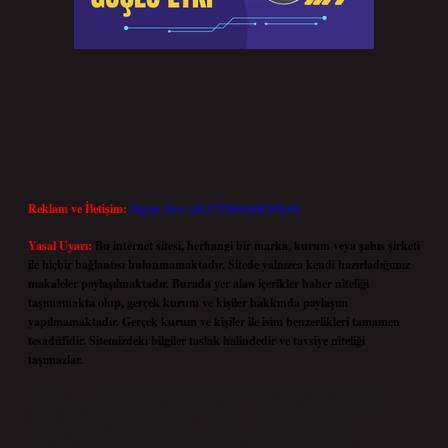
Reklam ve İletişim:
Skype: live:.cid.575569c608265c69
Yasal Uyarı:
Bu internet sitesi, herhangi bir marka, kurum veya şahıs şirketi
ile hiçbir bağlantısı bulunmamaktadır. Sitede yalnızca kendi hazırladığımız
makaleler paylaşılmaktadır. Burada yer alan içerikler haber niteliği
taşımamakta olup, gerçek kurum ve kişiler hakkında paylaşım
yapılmamaktadır. Gerçek kurum ve kişiler ile isim benzerlikleri tamamen
tesadüfidir. Sitemizdeki bilgiler taslak halindedir ve tavsiye niteliği
taşımazlar.
Sitemiz, 5651 Sayılı Kanun gereğince Bilgi Teknolojileri ve İletişim Kurumu
(BTK) tarafından onaylanmış bir Yer Sağlayıcı olarak hizmet vermektedir. Bu
nedenle, sitedeki içerikleri proaktif olarak denetleme veya araştırma