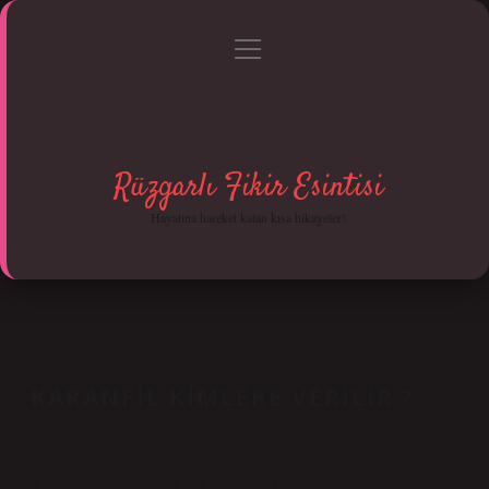
menüyü
Anasayfa
Gizlilik Politikası
Yasal Uyarı
aç
Hakkımızda
Rüzgarlı Fikir Esintisi
Hayatına hareket katan kısa hikayeler!
KARANFIL KIMLERE VERILIR ?
Tarih: Haziran 20, 2026
“Karanfil kimlere verilir” konusundaki yazımızı okuduğunuz