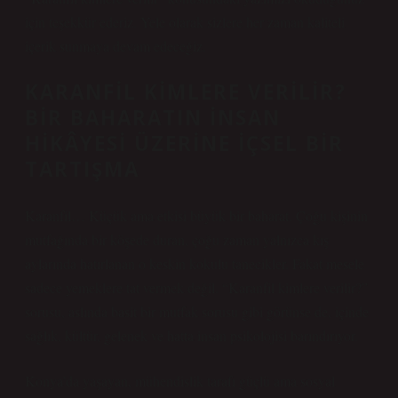
için teşekkür ederiz. Yele olarak sizlere her zaman kaliteli
içerik sunmaya devam edeceğiz.
KARANFIL KIMLERE VERILIR?
BIR BAHARATIN İNSAN
HIKÂYESI ÜZERINE İÇSEL BIR
TARTIŞMA
Karanfil… Küçük ama etkisi büyük bir baharat. Çoğu kişinin
mutfağında bir köşede duran, çoğu zaman yalnızca kış
aylarında hatırlanan o keskin kokulu tanecikler. Fakat mesele
sadece yemeklere tat vermek değil. “Karanfil kimlere verilir?”
sorusu, aslında basit bir mutfak sorusu gibi görünse de, içinde
sağlık, kültür, gelenek ve hatta insan psikolojisi barındırıyor.
Konya’da yaşayan, mühendislik tarafı güçlü ama sosyal