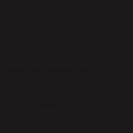
İçimdeki insan ise “insanların acıyı hafifletme çabası” diyor.
Sindirim problemi yaşayanlar
Şişkinlik, hazımsızlık gibi durumlarda karanfil çayı geleneksel
olarak tercih edilir. Burada mesele sadece fiziksel değil; ritüel
gibi bir rahatlama hissi de vardır.
Soğuk algınlığı döneminde olanlar
Karanfil, sıcak içeceklerle birlikte kullanıldığında boğazı
yumuşatıcı etki gösterebilir. Özellikle kış aylarında bu
kullanım yaygındır.
Ağız kokusu problemi yaşayanlar
Doğal bir ferahlatıcı olarak kullanılır. Çiğnendiğinde kısa