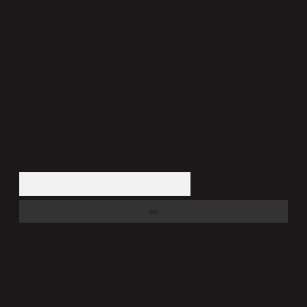
yükümlülüğümüz bulunmamaktadır. Ancak, üyelerimiz yazdıkları içeriklerin
sorumluluğunu taşımakta olup, siteye üye olarak bu sorumluluğu kabul etmiş
sayılırlar.
Hukuka ve yasal düzenlemelere aykırı olduğunu düşündüğünüz içerikleri,
backlinkpanelicomtr@gmail.com
adresine bildirmeniz halinde, ilgili içerikler yasal
süre içerisinde sitemizden kaldırılacaktır.
Arama