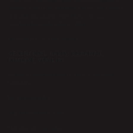
antiseptik ve ağrı kesici özellikleriyle biliniyor. Ama içimdeki
insan tarafı daha farklı bir yerden bakıyor: “İnsanlar
yüzyıllardır bunu neden kullanmış olabilir?”
İşte burada bilim ile gelenek kesişiyor.
GELENEKSEL BAKIŞ: KARANFIL
KIMLERE VERILIR?
Geleneksel toplumlarda karanfil özellikle şu durumlarda
kullanılmıştır:
Diş ağrısı yaşayanlara
Ağız kokusu problemi olanlara
Mide rahatsızlığı yaşayanlara