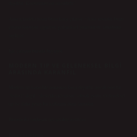
değildir. Konsantrasyon önemlidir.”
Ama içimdeki insan buna karşı çıkıyor: “Ama insanlar bunu
çayına koyuyor, çiğniyor, geleneksel yöntemlerle rahatlama
sağlıyor.”
İşte çatışma burada büyüyor.
MODERN TIP VE GELENEKSEL BILGI
ARASINDA KARANFIL
Modern tıp karanfile tamamen karşı değildir, ancak onu bir
“tedavi” değil, “destekleyici unsur” olarak görür. Geleneksel
tıp ise daha geniş bir kullanım alanı tanımlar.
Burada iki yaklaşım net şekilde ayrılıyor:
Bilimsel yaklaşım: