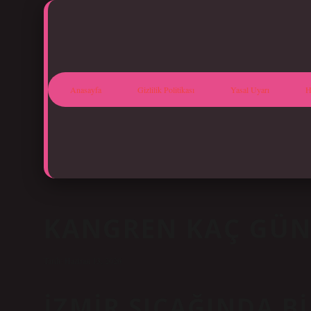
Anasayfa
Gizlilik Politikası
Yasal Uyarı
H
KANGREN KAÇ GÜN
Tarih: Haziran 13, 2026
İZMIR SICAĞINDA B