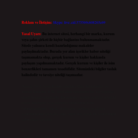
Reklam ve İletişim:
Skype: live:.cid.575569c608265c69
Yasal Uyarı:
Bu internet sitesi, herhangi bir marka, kurum
veya şahıs şirketi ile hiçbir bağlantısı bulunmamaktadır.
Sitede yalnızca kendi hazırladığımız makaleler
paylaşılmaktadır. Burada yer alan içerikler haber niteliği
taşımamakta olup, gerçek kurum ve kişiler hakkında
paylaşım yapılmamaktadır. Gerçek kurum ve kişiler ile isim
benzerlikleri tamamen tesadüfidir. Sitemizdeki bilgiler taslak
halindedir ve tavsiye niteliği taşımazlar.
Sitemiz, 5651 Sayılı Kanun gereğince Bilgi Teknolojileri ve
İletişim Kurumu (BTK) tarafından onaylanmış bir Yer Sağlayıcı
olarak hizmet vermektedir. Bu nedenle, sitedeki içerikleri proaktif
olarak denetleme veya araştırma yükümlülüğümüz
bulunmamaktadır. Ancak, üyelerimiz yazdıkları içeriklerin
sorumluluğunu taşımakta olup, siteye üye olarak bu sorumluluğu
kabul etmiş sayılırlar.
Hukuka ve yasal düzenlemelere aykırı olduğunu düşündüğünüz
içerikleri,
backlinkpanelicomtr@gmail.com
adresine bildirmeniz