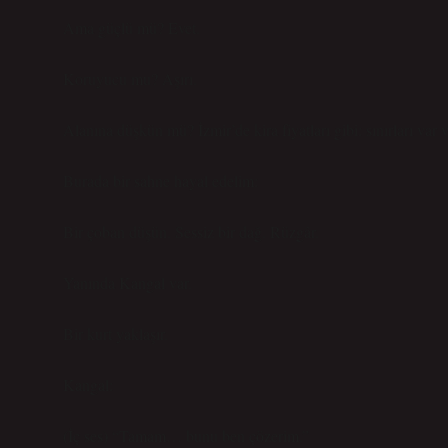
Ama güçlü mü? Evet.
Koruyucu mu? Aşırı.
Alanına düşkün mü? İzmir’de kira fiyatları gibi: sınırları var v
Burada bir sahne hayal edelim:
Bir çoban düşün. Sessiz bir dağ. Rüzgâr.
Yanında Kangal var.
Bir kurt yaklaşır.
Kangal:
(İç ses) “Tamam… bunu ben çözerim.”