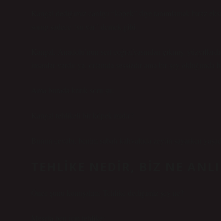
Kangal dediğimiz canlıyı “köpek” diye tanımlamak biraz eksik
sorup sadece “su var” demek gibi.
Kangal, Anadolu’nun sert coğrafyasından çıkmış, yüzyıllardır
insanlar vardır ya, ortamda sessizdir ama bir şey olduğunda h
Ama burada kritik soru şu:
Kangal tehlikeli bir köpek midir?
Bunun cevabı, benim sabah kahvaltıda zeytin sayarken yaşadı
TEHLIKE NEDIR, BIZ NE ANL
Önce şunu konuşalım: Tehlike dediğimiz şey ne?
Mesela ben için tehlike: