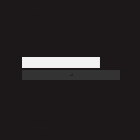
halinde, ilgili içerikler yasal süre içerisinde sitemizden
kaldırılacaktır.
Arama
SON YORUMLAR