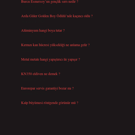
Burcu Esmersoy’un gençlik sırrı nedir ?
Ağustos 4, 2026
Arda Güler Golden Boy Ödülü’nde kaçıncı oldu ?
Ağustos 4, 2026
Alüminyum hangi boya tutar ?
Temmuz 30, 2026
Kırmızı kan hücresi yüksekliği ne anlama gelir ?
Temmuz 27, 2026
Metal metale hangi yapıştırıcı ile yapışır ?
Temmuz 25, 2026
KN350 eldiven ne demek ?
Temmuz 25, 2026
Eurorepar servis garantiyi bozar mı ?
Temmuz 25, 2026
Kalp büyümesi röntgende görünür mü ?
Temmuz 23, 2026