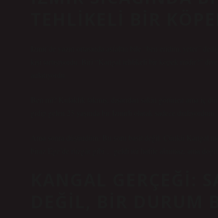
TEHLIKELI BIR KÖPE
İzmir’de yazın ortasında asfaltın bile “ben eridim, yeter” ded
kişi tartışıyordu. Biri “Kangal tehlikeli bir köpek midir?” di
anlatıyordu.
Ben mi? Kulaklık takmış, dışarıdan sakin görünen ama iç dü
gidip gelen 25 yaşında bir İzmirli olarak sadece dinliyordum.
Ama sonra düşündüm: Bu soru basit değil. Çünkü Kangal mesel
biraz Ege’de rüzgâr gibi… geldi mi hafife alınmaz, ama doğru
KANGAL GERÇEĞI: S
DEĞIL, BIR DURUM 