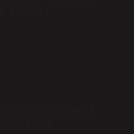
K MIDIR?
iği bir gün, Karşıyaka vapurunda karşılaştığım bir muhabbet vardı. İki
ye soruyor, diğeri sanki ülke ekonomisini çözüyormuş gibi ciddi ciddi
nyasında “acaba akşam ne yesem” ile “hayatım neden böyle?” arasında
esi öyle “sevimli mi değil mi” kategorisine sığacak bir şey değil. Bu
 yerdeysen keyiflidir.
ADECE BIR KÖPEK
BILDIRIMI