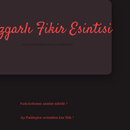
garlı Fikir Esintisi
Hayatına hareket katan kısa hikayeler!
SIDEBAR
betci giriş
SON YAZILAR
Fazla korkunun zararları nelerdir ?
Ağustos 6, 2026
Ayı Paddington seslendiren kim Türk ?
Ağustos 5, 2026