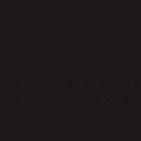
Yani aslında Kangal “tehlike”yi bizden daha ciddi bir kavram 
Bir gün dedemle konuşurken (ki kendisi tam Ege köy insanı),
“Evladım, Kangal sana bakmaz bile… bakarsa zaten sorun va
Ben de içimden düşündüm:
Ben zaten insanlara bakınca bile yanlış anlaşılıyorum, Kangal
KANGAL TEHLIKELI 
SORUSUNUN ASIL K
Asıl mesele şu: Kangal doğası gereği saldırgan mı?
Hayır, bu çok yanlış bir algı.