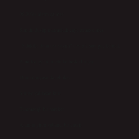
08:30’da alarm çalması
Simitin düşüp marmelatlı çaya temas etmesi
“5 dakika daha uyuyayım” deyip 2 saat geç kalmak
Ama Kangal için tehlike başka bir şey.
Onun dünyasında tehlike:
Sürüye yaklaşan kurt
Tanımadığı bir hareket
Alanına giren yabancı bir enerji