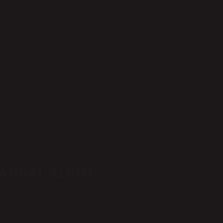
rsün” demeden işini yapar.
aj atıyor.
KANGAL ALGIM