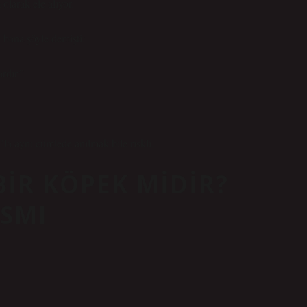
olarak ele alıyor.
 bana şöyle demişti:
rdır.”
’la aynı cümlede anılmak bile riskli.
BIR KÖPEK MIDIR?
ISMI