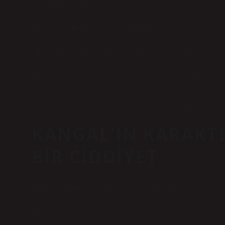
“Abi Kangal tehlikeli bir köpek midir?”
Ben de çayımı bir yudum alıp dedim ki:
“Bak, Kangal tehlikeli değil… ama sen ona ‘kanka bir selfie ç
Herkes güldü ama içten içe herkes şunu biliyordu: mesele şak
Çünkü büyük ve güçlü bir hayvanla iletişim kurmak, insan ilişk
KANGAL’IN KARAKTE
BIR CIDDIYET
Kangal’ı anlamak için onu “cool ama mesafeli arkadaş” gibi
Hani bazı insanlar vardır: