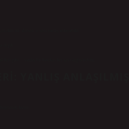
ekelim mi’ dersen, o seni yanlış anlayabilir.”
a değil.
ileri gibi… yanlış bir hareket her şeyi değiştirebilir.
RI: YANLIŞ ANLAŞILMI
 düşünmek lazım.