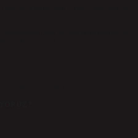
 kalıyor gibi geliyor bana. Sanki biri “İzmir’de deniz var mı?” diye
 sürü koruyan, kendi başına karar verebilen bir karakter. Hani bazı
erkes ona bakar… işte o enerji.
ğım iç çatışma kadar basit değil.
IYORUZ?