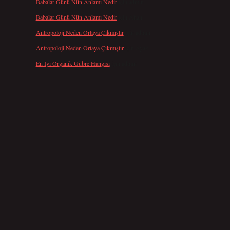
Babalar Günü Nün Anlamı Nedir
için
admin
Babalar Günü Nün Anlamı Nedir
için
Altan
Antropoloji Neden Ortaya Çıkmıştır
için
admin
Antropoloji Neden Ortaya Çıkmıştır
için
Ayaz
En Iyi Organik Gübre Hangisi
için
admin