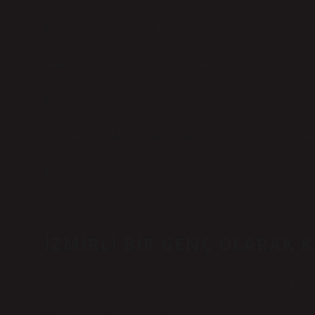
Hiç havlamadan, panik yapmadan, “story atayım da millet gö
Şimdi aynı sahneyi şehirde düşünelim:
Bir apartman dairesi.
Alt komşu sürekli “üstümde sandalye sürtüyorsunuz” diye mes
Kangal orada olsa muhtemelen şöyle bakardı:
“Ben sürtmüyorum, sen hayatı fazla duyuyorsun.”
İZMIRLI BIR GENÇ OLARAK 
Geçenlerde arkadaşlarla sahilde oturuyoruz. Biri yine sordu: