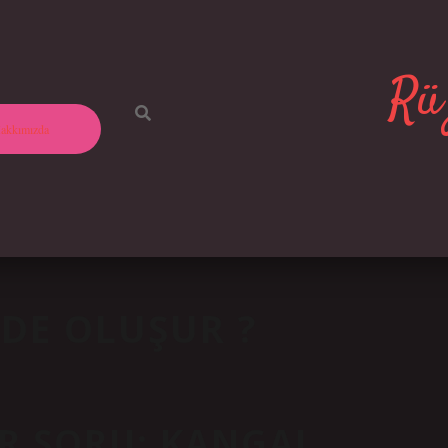
Rüz
akkımızda
DE OLUŞUR ?
IR SORU: KANGAL