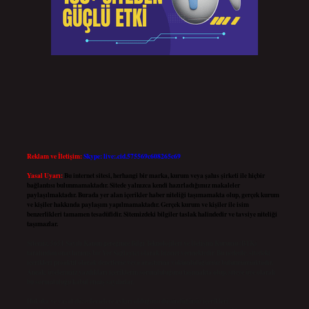
Reklam ve İletişim:
Skype: live:.cid.575569c608265c69
Yasal Uyarı:
Bu internet sitesi, herhangi bir marka, kurum veya şahıs şirketi ile hiçbir
bağlantısı bulunmamaktadır. Sitede yalnızca kendi hazırladığımız makaleler
paylaşılmaktadır. Burada yer alan içerikler haber niteliği taşımamakta olup, gerçek kurum
ve kişiler hakkında paylaşım yapılmamaktadır. Gerçek kurum ve kişiler ile isim
benzerlikleri tamamen tesadüfidir. Sitemizdeki bilgiler taslak halindedir ve tavsiye niteliği
taşımazlar.
Sitemiz, 5651 Sayılı Kanun gereğince Bilgi Teknolojileri ve İletişim Kurumu (BTK)
tarafından onaylanmış bir Yer Sağlayıcı olarak hizmet vermektedir. Bu nedenle, sitedeki
içerikleri proaktif olarak denetleme veya araştırma yükümlülüğümüz bulunmamaktadır.
Ancak, üyelerimiz yazdıkları içeriklerin sorumluluğunu taşımakta olup, siteye üye olarak
bu sorumluluğu kabul etmiş sayılırlar.
Hukuka ve yasal düzenlemelere aykırı olduğunu düşündüğünüz içerikleri,