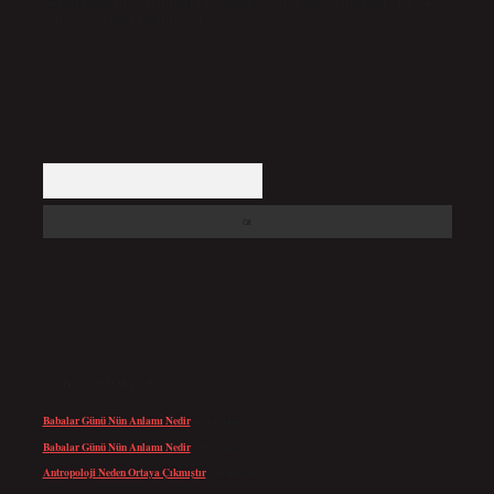
backlinkpanelicomtr@gmail.com
adresine bildirmeniz halinde, ilgili içerikler yasal süre
içerisinde sitemizden kaldırılacaktır.
Arama
SON YORUMLAR
Babalar Günü Nün Anlamı Nedir
için
admin
Babalar Günü Nün Anlamı Nedir
için
Altan
Antropoloji Neden Ortaya Çıkmıştır
için
admin