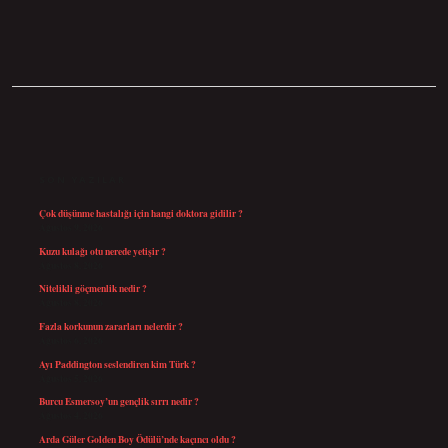
SIDEBAR
SON YAZILAR
Çok düşünme hastalığı için hangi doktora gidilir ?
Ağustos 9, 2026
Kuzu kulağı otu nerede yetişir ?
Ağustos 8, 2026
Nitelikli göçmenlik nedir ?
Ağustos 8, 2026
Fazla korkunun zararları nelerdir ?
Ağustos 6, 2026
Ayı Paddington seslendiren kim Türk ?
Ağustos 5, 2026
Burcu Esmersoy’un gençlik sırrı nedir ?
Ağustos 4, 2026
Arda Güler Golden Boy Ödülü’nde kaçıncı oldu ?