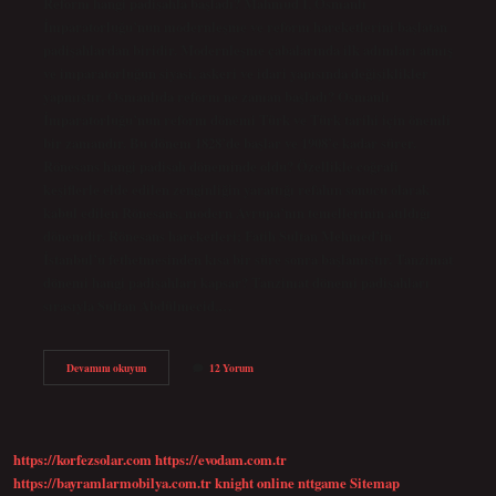
Reform hangi padişahla başladı? Mahmud I, Osmanlı
İmparatorluğu’nun modernleşme ve reform hareketlerini başlatan
padişahlardan biridir. Modernleşme çabalarında ilk adımları atmış
ve imparatorluğun siyasi, askeri ve idari yapısında değişiklikler
yapmıştır. Osmanlıda reform ne zaman başladı? Osmanlı
İmparatorluğu’nun reform dönemi Türk ve Türk tarihi için önemli
bir zamandır. Bu dönem 1828’de başlar ve 1908’e kadar sürer.
Rönesans hangi padişah döneminde oldu? Özellikle coğrafi
keşiflerle elde edilen zenginliğin yarattığı refahın sonucu olarak
kabul edilen Rönesans, modern Avrupa’nın temellerinin atıldığı
dönemdir. Rönesans hareketleri; Fatih Sultan Mehmed’in
İstanbul’u fethetmesinden kısa bir süre sonra başlamıştır. Tanzimat
dönemi hangi padişahları kapsar? Tanzimat dönemi padişahları
sırasıyla Sultan Abdülmecid,…
Reform
Devamını okuyun
12 Yorum
Dönemi
Hangi
Padişah
Döneminde
Vardı
https://korfezsolar.com
https://evodam.com.tr
https://bayramlarmobilya.com.tr
knight online
nttgame
Sitemap