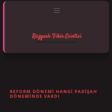
menüyü
Anasayfa
Gizlilik Politikası
Yasal Uyarı
aç
Hakkımızda
Rüzgarlı Fikir Esintisi
Hayatına hareket katan kısa hikayeler!
ETIKET:
REFORM HANGI PADIŞAHLA BAŞLADI
REFORM DÖNEMI HANGI PADIŞAH
DÖNEMINDE VARDI
Tarih: Ekim 10, 2024