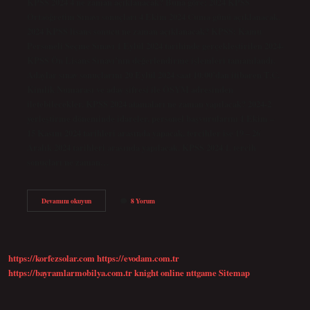
KPSS 2024 4 ne zaman açıklanacak? Buna göre; 2024 KPSS
Ortaöğretim Sınavı sonuçları 4 Ekim 2024 Cuma günü açıklanacak.
2024 KPSS lisans sonucu ne zaman açıklanacak? KPSS: Kamu
Personeli Seçme Sınavı 1 Eylül 2024 tarihinde gerçekleştirilen 2024-
KPSS Ön Lisans Sınavı’nın değerlendirme işlemleri tamamlandı.
Adaylar sınav sonuçlarını 20 Eylül 2024 saat 10:00’dan itibaren T.C.
Kimlik Numarası ve aday şifresi ile ÖSYM adresinden
iletebilecekler. KPSS 2024 atamaları ne zaman yapılacak? 2024-2
yerleştirme döneminde idareler, personel başvurularını 1 Ekim –
15 Kasım 2024 tarihleri ​​arasında yapacak, tercihler ise 19 – 26
Aralık 2024 tarihleri ​​arasında yapılacak. KPSS 2024 1. tercih
sonuçları ne zaman…
Kpss
Devamını okuyun
8 Yorum
2024
4
Ne
Zaman
Açıklanır
https://korfezsolar.com
https://evodam.com.tr
https://bayramlarmobilya.com.tr
knight online
nttgame
Sitemap