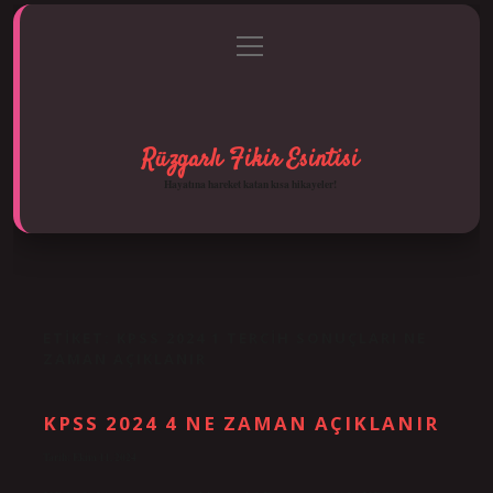
menüyü
Anasayfa
Gizlilik Politikası
Yasal Uyarı
aç
Hakkımızda
Rüzgarlı Fikir Esintisi
Hayatına hareket katan kısa hikayeler!
ETIKET:
KPSS 2024 1 TERCIH SONUÇLARI NE
ZAMAN AÇIKLANIR
KPSS 2024 4 NE ZAMAN AÇIKLANIR
Tarih: Ekim 11, 2024