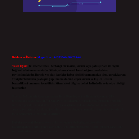
Reklam ve İletişim:
Skype: live:.cid.575569c608265c69
Yasal Uyarı:
Bu internet sitesi, herhangi bir marka, kurum veya şahıs şirketi ile hiçbir
bağlantısı bulunmamaktadır. Sitede yalnızca kendi hazırladığımız makaleler
paylaşılmaktadır. Burada yer alan içerikler haber niteliği taşımamakta olup, gerçek kurum
ve kişiler hakkında paylaşım yapılmamaktadır. Gerçek kurum ve kişiler ile isim
benzerlikleri tamamen tesadüfidir. Sitemizdeki bilgiler taslak halindedir ve tavsiye niteliği
taşımazlar.
Sitemiz, 5651 Sayılı Kanun gereğince Bilgi Teknolojileri ve İletişim Kurumu (BTK)
tarafından onaylanmış bir Yer Sağlayıcı olarak hizmet vermektedir. Bu nedenle, sitedeki
içerikleri proaktif olarak denetleme veya araştırma yükümlülüğümüz bulunmamaktadır.
Ancak, üyelerimiz yazdıkları içeriklerin sorumluluğunu taşımakta olup, siteye üye olarak
bu sorumluluğu kabul etmiş sayılırlar.
Hukuka ve yasal düzenlemelere aykırı olduğunu düşündüğünüz içerikleri,
backlinkpanelicomtr@gmail.com
adresine bildirmeniz halinde, ilgili içerikler yasal süre
içerisinde sitemizden kaldırılacaktır.