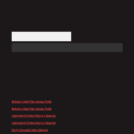
Arama
SON YORUMLAR
Babalar Günü Nün Anlamı Nedir
için
admin
Babalar Günü Nün Anlamı Nedir
için
Altan
Antropoloji Neden Ortaya Çıkmıştır
için
admin
Antropoloji Neden Ortaya Çıkmıştır
için
Ayaz
En Iyi Organik Gübre Hangisi
için
admin