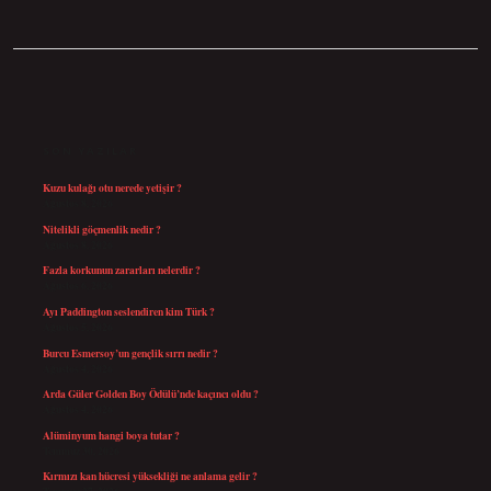
SIDEBAR
SON YAZILAR
Kuzu kulağı otu nerede yetişir ?
Ağustos 8, 2026
Nitelikli göçmenlik nedir ?
Ağustos 8, 2026
Fazla korkunun zararları nelerdir ?
Ağustos 6, 2026
Ayı Paddington seslendiren kim Türk ?
Ağustos 5, 2026
Burcu Esmersoy’un gençlik sırrı nedir ?
Ağustos 4, 2026
Arda Güler Golden Boy Ödülü’nde kaçıncı oldu ?
Ağustos 4, 2026
Alüminyum hangi boya tutar ?
Temmuz 30, 2026
Kırmızı kan hücresi yüksekliği ne anlama gelir ?