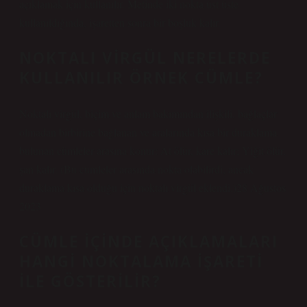
açıklamak için kullanılır. Metinde iki nokta üst üste
kullanıldığında, işaretten sonra bir boşluk kalır.
NOKTALI VIRGÜL NERELERDE
KULLANILIR ÖRNEK CÜMLE?
Noktalı virgül, biçim ve anlam bakımından ilişkili, bağlaçlar
olmadan birbirine bağlanan ve aralarında kısa bir duraklama
bulunan cümleler arasına konur: At ölür, kare kalır; Yiğit ölür,
şan kalır. (Bu cümleler arasında nokta olabilirdi, ancak
duraklama kısa olduğu için noktalı virgül eklendi.)28 Ağustos
2023
CÜMLE IÇINDE AÇIKLAMALARI
HANGI NOKTALAMA IŞARETI
ILE GÖSTERILIR?