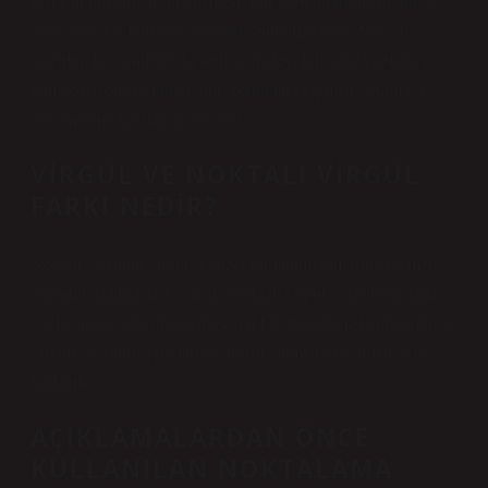
kişi için noktalı virgül dövmesi, ruh sağlığı farkındalığını ve
intihardan kaçınmanın önemini sembolize eder. Noktalı
virgülün bir cümlede iki serbest ifadeyi birbirine bağladığı
kompozisyonda olduğu gibi, zorluklara rağmen yaşamaya
devam etme kararını ifade eder.
VIRGÜL VE NOKTALI VIRGÜL
FARKI NEDIR?
Noktalı virgülün virgüle benzer bir tanımı olmasına rağmen
önemli farklılıkları da vardır. Noktalı virgül, virgülden daha
güçlü ancak noktadan daha zayıf bir duraklama karakteridir ve
virgülle ayrılmış grupları ve ardışık cümleleri ayırmak için
kullanılır.
AÇIKLAMALARDAN ÖNCE
KULLANILAN NOKTALAMA