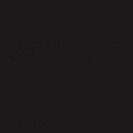
virgül konur. Örnek: Pazardan erik, kiraz, çilek ve kavun
aldık. – Ardışık cümleler arasına virgül konur. Örnek:
Dolaptan istediğim kitabı çıkarıp bana uzattı. – Selamlamadan
sonra virgül konur.
AÇIKLAMA YAPTIKTAN SONRA
HANGI NOKTALAMA IŞARETI
GELIR?
İki nokta üst üste, bir örnek veya açıklama verilen bir
cümlenin sonuna eklenen noktalama işaretidir ve “:” şeklinde
kullanılır. Noktalı virgüle gelince… Noktalı virgül, bağımsız
ancak mantıksal olarak tamamlayıcı cümleleri birbirine
bağlayan noktalama işaretinin adıdır ve “;” şeklinde kullanılır.
AÇIKLAMA YAPILACAK