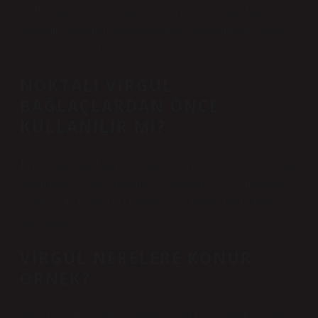
A. Bir cümle veya kelimeden sonra bir örnek, açıklama,
konuşma veya alıntı geliyorsa kelime veya cümlenin sonuna
iki nokta üst üste konur.
NOKTALI VIRGÜL
BAĞLAÇLARDAN ÖNCE
KULLANILIR MI?
İlgili cümlelerin ikincisi ilk cümlenin zıttıysa, aralarına noktalı
virgül konur. “but”, “because”, “however”, “so”, “however”,
“while” gibi bağlaçlarla bağlanan cümlelerde bağlaçlardan
önce konur.
VIRGÜL NERELERE KONUR
ÖRNEK?
Virgül (,) – Bir cümlede ardışık sözcükler ve ifadeler arasına