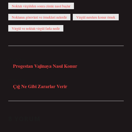
Noktalı virgülden sonra cümle nasıl başlar
Noktanın görevleri ve örnekleri nelerdir
Virgül nerelere konur örnek
Virgül ve noktalı virgül farkı nedir
Önceki Yazı
Progestan Vajinaya Nasıl Konur
Sonraki Yazı
Çığ Ne Gibi Zararlar Verir
8 YORUM