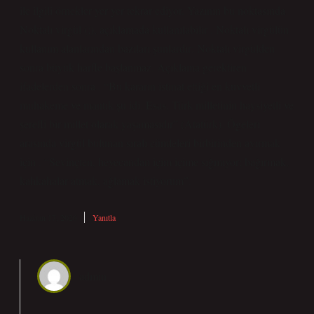
ile ilgili örnekler yer yer tekrar ediyor. Yazının bu noktasında
Noktalı virgül (;), açıklamada kullanılabilir . Noktalı virgülün
kullanım alanlarından bazıları şunlardır: Noktalı virgülden
sonra büyük harfle başlanmaz. Açıklama gerektiren
ifadelerden sonra . “Bu kararın istinat ettiği en kuvvetli
muhakeme ve mantık şu idi: Esas, Türk milletinin haysiyetli ve
şerefli bir millet olarak yaşamasıdır” (Atatürk). Ögeleri
arasında virgül bulunan sıralı cümleleri birbirinden ayırmak
için . “Sevinçten, heyecandan içim içime sığmıyor; bağırmak,
kahkahalar atmak, ağlamak istiyorum”.
Haziran 17, 2026
Yanıtla
admin