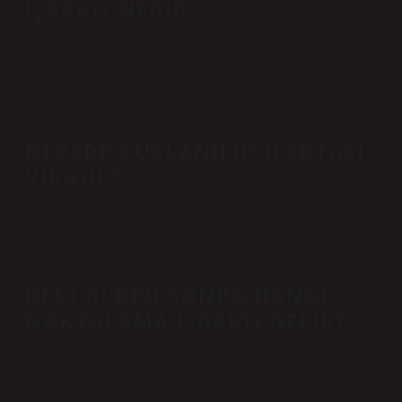
IŞARETI NEDIR?
İki nokta, bir noktalama işareti. İki nokta üst üste olarak da
bilinir. Metinde, öncelikle alıntı yapmak, listelemek ve
açıklamak için kullanılır.
NEREDE KULLANILIR NOKTALI
VIRGÜL?
Noktalı virgül, birbiriyle yakından ilişkili iki fikri (iki bağımsız
cümleyi) ayırmak için kullanılır.
DEDI KI’DEN SONRA HANGI
NOKTALAMA IŞARETI GELIR?
1) Konuşmadan sonra “dedi” vb. Bir kelime takip edilecekse,
çift tırnak işaretlerini kapatmadan önce bir VİRGÜL konur.