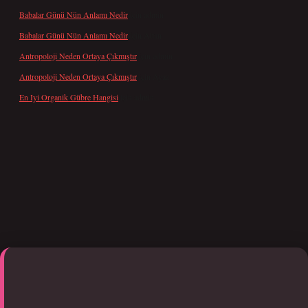
Babalar Günü Nün Anlamı Nedir
için
admin
Babalar Günü Nün Anlamı Nedir
için
Altan
Antropoloji Neden Ortaya Çıkmıştır
için
admin
Antropoloji Neden Ortaya Çıkmıştır
için
Ayaz
En Iyi Organik Gübre Hangisi
için
admin
iriş