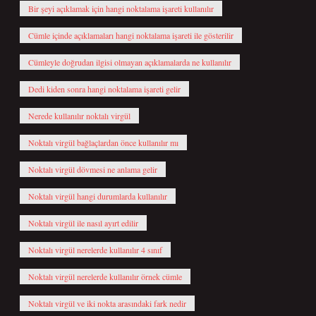
Bir şeyi açıklamak için hangi noktalama işareti kullanılır
Cümle içinde açıklamaları hangi noktalama işareti ile gösterilir
Cümleyle doğrudan ilgisi olmayan açıklamalarda ne kullanılır
Dedi kiden sonra hangi noktalama işareti gelir
Nerede kullanılır noktalı virgül
Noktalı virgül bağlaçlardan önce kullanılır mı
Noktalı virgül dövmesi ne anlama gelir
Noktalı virgül hangi durumlarda kullanılır
Noktalı virgül ile nasıl ayırt edilir
Noktalı virgül nerelerde kullanılır 4 sınıf
Noktalı virgül nerelerde kullanılır örnek cümle
Noktalı virgül ve iki nokta arasındaki fark nedir