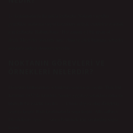
NEDIR?
1- Açıklamalarda iki nokta kullanılır. Noktalı virgüller
genellikle aralarına virgül konulmuş ardışık cümleleri ayırmak
için kullanılır. Babam bana “Her zaman iyi bir insan ol.”
derdi. Meyveler arasında muz, elma ve çilek bulunur; sebzeler
arasında sadece domates severim.
NOKTANIN GÖREVLERI VE
ÖRNEKLERI NELERDIR?
Dönemin kullanımları: Cümlenin sonuna şu yazılır: Türk Dil
Kurumu 1932’de kuruldu. Saatler geçtikçe sokaklara daha da
hüzünlü bir ıssızlık yayıldı. … Cümle değeri olan ifadelerin
sonuna konur. Bazı kısaltmalarda sona konur: Alb. (albay),
Dr. (doktor), Asst. … sırayı belirtmek için sayılardan sonra
konur: