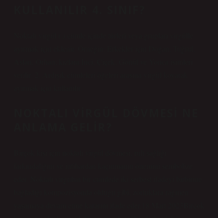
KULLANILIR 4. SINIF?
Noktalı virgül (;) cümle içinde türleri veya grupları virgülle
ayırmak için eklenir. Örneğin: Erkekler için Doğan, Tuğrul,
Aslan, Orhan; ​​kızlara İnci, Çiçek, Gönül ve Yonca isimleri
verilir. 2. Ardışık cümleleri öğeleri arasına virgül koyarak
ayırmak için kullanılır.
NOKTALI VIRGÜL DÖVMESI NE
ANLAMA GELIR?
Birçok kişi için noktalı virgül dövmesi, ruh sağlığı
farkındalığını ve intihardan kaçınmanın önemini sembolize
eder. Noktalı virgülün bir cümlede iki serbest ifadeyi birbirine
bağladığı kompozisyonda olduğu gibi, zorluklara rağmen
yaşamaya devam etme kararını ifade eder.18 Mart 2023Birçok