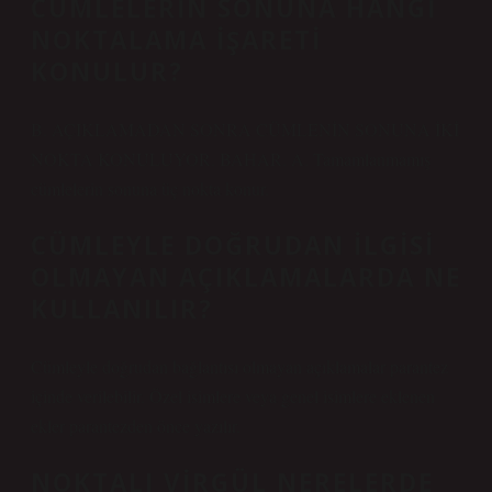
CÜMLELERIN SONUNA HANGI
NOKTALAMA IŞARETI
KONULUR?
B. AÇIKLAMADAN SONRA CÜMLENİN SONUNA İKİ
NOKTA KONULUYOR. BAHAR. A. Tamamlanmamış
cümlelerin sonuna üç nokta konur.
CÜMLEYLE DOĞRUDAN ILGISI
OLMAYAN AÇIKLAMALARDA NE
KULLANILIR?
Cümleyle doğrudan bağlantısı olmayan açıklamalar parantez
içinde verilebilir. Özel isimlere veya genel isimlere eklenen
ekler parantezden önce yazılır.
NOKTALI VIRGÜL NERELERDE