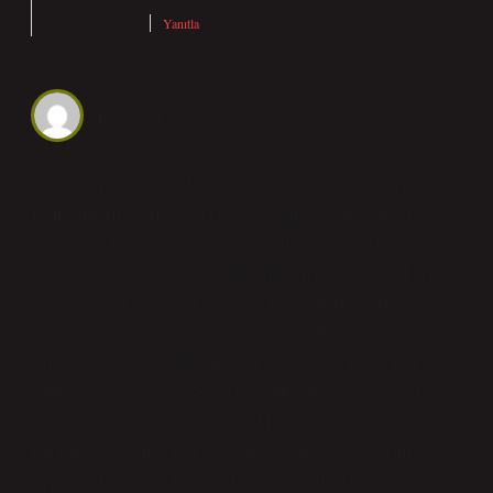
Nisan 12, 2025
Yanıtla
Kartaloğlu
Yazı genel anlamda anlaşılır; Noktalı Virgül Açıklamada
Kullanılır Mı üzerine daha cesur yorumlar eklenebilirdi.
Yazının bu bölümünde Noktalı virgül (;), açıklamada
kullanılabilir . Noktalı virgülün kullanım alanlarından bazıları
şunlardır: Noktalı virgülden sonra büyük harfle başlanmaz.
Açıklama gerektiren ifadelerden sonra . “Bu kararın istinat
ettiği en kuvvetli muhakeme ve mantık şu idi: Esas, Türk
milletinin haysiyetli ve şerefli bir millet olarak yaşamasıdır”
(Atatürk). Ögeleri arasında virgül bulunan sıralı cümleleri
birbirinden ayırmak için . “Sevinçten, heyecandan içim içime
sığmıyor; bağırmak, kahkahalar atmak, ağlamak istiyorum”.