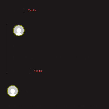
Ekim 4, 2025
Yanıtla
admin
Kartaloğlu!
Katkınızla metin
daha akıcı
hale geldi, çok değerliydi.
Ekim 4, 2025
Yanıtla
Belgin
Metnin dili tutarlı; Noktalı Virgül Açıklamada Kullanılır Mı