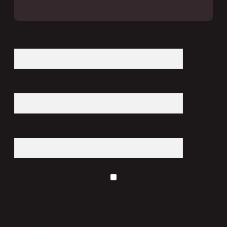
İsim*
E-Posta*
Web Sitesi
Daha sonraki yorumlarımda kullanılması için adım, e-posta adresim ve site adresim
bu tarayıcıya kaydedilsin.
7 + 8 kaçtır?
*