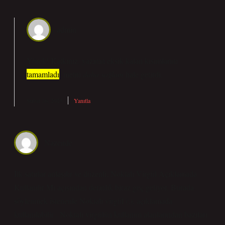
admin
Yürek! Katkınız, yazının eksik kalan kısımlarını
tamamladı
, metni
daha sağlam
hale getirdi.
Şubat 16, 2025
Yanıtla
Nazende
İlk satırlar anlaşılır ve düzenli; Noktalı Virgül Açıklamada
Kullanılır Mı açısından derinlik biraz geç geliyor. Burada
söylenmek istenenle Noktalı virgül (;), açıklamada
kullanılabilir . Noktalı virgülün kullanım alanlarından bazıları