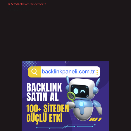
KN350 eldiven ne demek ?
Temmuz 25, 2026