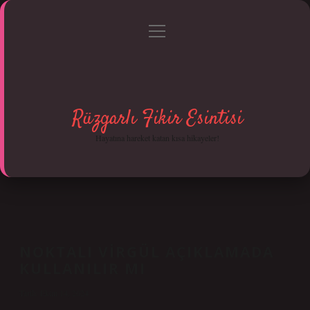
menüyü
Anasayfa
Gizlilik Politikası
Yasal Uyarı
aç
Hakkımızda
Rüzgarlı Fikir Esintisi
Hayatına hareket katan kısa hikayeler!
NOKTALI VIRGÜL AÇIKLAMADA
KULLANILIR MI
Tarih: Ekim 14, 2024