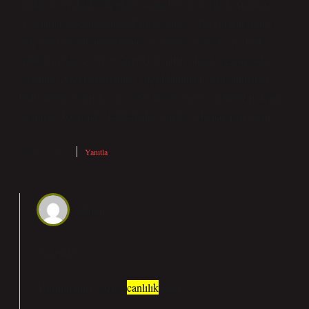
şunlardır: Noktalı virgülden sonra büyük harfle başlanmaz.
Açıklama gerektiren ifadelerden sonra . “Bu kararın istinat
ettiği en kuvvetli muhakeme ve mantık şu idi: Esas, Türk
milletinin haysiyetli ve şerefli bir millet olarak yaşamasıdır”
(Atatürk). Ögeleri arasında virgül bulunan sıralı cümleleri
birbirinden ayırmak için . “Sevinçten, heyecandan içim içime
sığmıyor; bağırmak, kahkahalar atmak, ağlamak istiyorum”.
Nisan 12, 2025
Yanıtla
admin
Nazende!
Yorumlarınız yazıya
canlılık
kattı.