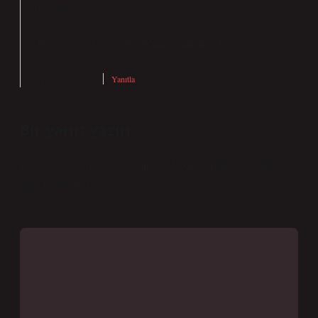
Belgin!
Katkınız sayesinde metin
daha anlaşılır
oldu.
Haziran 17, 2026
Yanıtla
Bir yanıt yazın
E-posta adresiniz yayınlanmayacak.
Gerekli alanlar
*
ile
işaretlenmişlerdir
Yorum