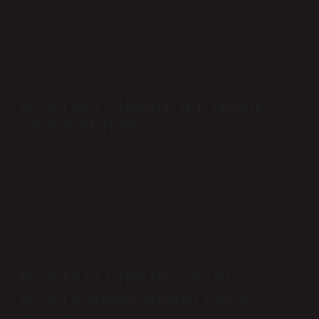
Kesinlikle noktalama işareti yok. Gördüğünüz gibi, tırnak
işaretini kapatmadan önce bir virgül kullandık ve tırnak
işaretinden sonra küçük harfle devam ettik. Yorumlardan
sonra ekleme: Nokta kullanımı TDK’ya göre doğrudur.
NOKTALI VIRGÜL ILE NASIL
AYIRT EDILIR?
Noktalı virgülün virgüle benzer bir tanımı olmasına rağmen
önemli farklılıkları da vardır. Noktalı virgül, virgülden daha
güçlü ancak noktadan daha zayıf bir duraklama karakteridir ve
virgülle ayrılmış grupları ve ardışık cümleleri ayırmak için
kullanılır.
NOKTALI VIRGÜL VE IKI
NOKTA ARASINDAKI FARK