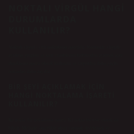
NOKTALI VIRGÜL HANGI
DURUMLARDA
KULLANILIR?
Noktalı virgül (;) bir noktalama işaretidir. Normalde virgülle
ayrılmış grupları ve satır cümlelerini birbirinden ayırmak için;
duraklama işareti olarak kullanılır ve virgülden daha güçlü,
noktadan daha zayıftır.
BIR ŞEYI AÇIKLAMAK IÇIN
HANGI NOKTALAMA IŞARETI
KULLANILIR?
İki nokta, bir noktalama işareti. İki nokta üst üste olarak da
bilinir. Metinde, öncelikle alıntı yapmak, listelemek ve