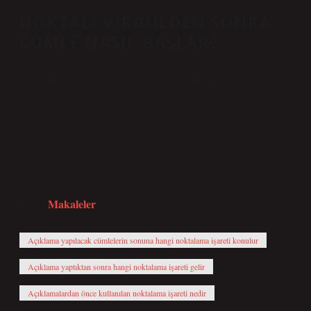
NOKTALI VIRGÜLDEN SONRA
CÜMLE NASIL BAŞLAR?
Yazım hatalarından kaçınmak için, noktalı virgül kendisinden
önceki kelimenin yanına yazılır ve onunla bir sonraki kelime
arasına bir boşluk eklenir. Sonraki kelime bir özel isimdir, vb.
Aksi takdirde, küçük harfle başlar.
Makaleler
Tarih:
Açıklama yapılacak cümlelerin sonuna hangi noktalama işareti konulur
Açıklama yaptıktan sonra hangi noktalama işareti gelir
Açıklamalardan önce kullanılan noktalama işareti nedir