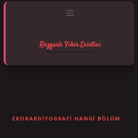
menüyü
Anasayfa
Gizlilik Politikası
Yasal Uyarı
aç
Hakkımızda
Rüzgarlı Fikir Esintisi
Hayatına hareket katan kısa hikayeler!
ETIKET:
KALP DAMAR ILE KARDIYOLOJI
ARASINDA NE FARK VAR
EKOKARDIYOGRAFI HANGI BÖLÜM
Tarih: Aralık 28, 2024