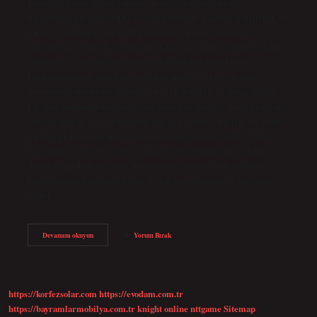
Kalp için hangi bölüm bakıyor? Kalp ve kardiyovasküler
hastalıkların teşhisi, tedavisi ve sonrasındaki bakımıyla ilgilenen tıp
dalına “kardiyoloji” denir. Bu bölümde çalışan uzmanlara
“kardiyolog” denir. Kardiyologlar kalp krizi, kalp aritmileri, kalp
yetmezliği ve yüksek tansiyon gibi hastalıkları tedavi eder.
Ekokardiyografi sonucu hemen çıkar mı? Gerekirse, kalbin
görüntüleri doktor tarafından videoya kaydedilir ve fotoğraflanır.
İşlemin sonunda doktorunuz size bulguları bildirecektir. İnceleme
süresi yaklaşık 15-20 dakikadır. Ancak hazırlık süresiyle bu 30-60
dakikaya kadar uzayabilir. Ekg için hangi bölüme gidilir? EKG,
hastanenin acil servisinde veya kardiyoloji bölümünde çekilir.
Anjiyo hangi bölüm yapar? Kardiyoloji alanında uzmanlaşmış
kardiyologlar, kardiyovasküler sistem hastalıklarını teşhis etme ve
tedavi…
Ekokardiyografi
Devamını okuyun
Yorum Bırak
Hangi
Bölüm
https://korfezsolar.com
https://evodam.com.tr
https://bayramlarmobilya.com.tr
knight online
nttgame
Sitemap