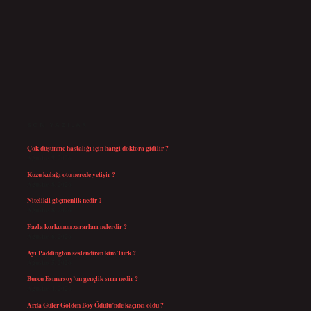
SIDEBAR
SON YAZILAR
Çok düşünme hastalığı için hangi doktora gidilir ?
Ağustos 9, 2026
Kuzu kulağı otu nerede yetişir ?
Ağustos 8, 2026
Nitelikli göçmenlik nedir ?
Ağustos 8, 2026
Fazla korkunun zararları nelerdir ?
Ağustos 6, 2026
Ayı Paddington seslendiren kim Türk ?
Ağustos 5, 2026
Burcu Esmersoy’un gençlik sırrı nedir ?
Ağustos 4, 2026
Arda Güler Golden Boy Ödülü’nde kaçıncı oldu ?