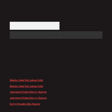
Arama
SON YORUMLAR
Babalar Günü Nün Anlamı Nedir
için
admin
Babalar Günü Nün Anlamı Nedir
için
Altan
Antropoloji Neden Ortaya Çıkmıştır
için
admin
Antropoloji Neden Ortaya Çıkmıştır
için
Ayaz
En Iyi Organik Gübre Hangisi
için
admin