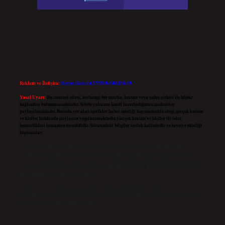
Reklam ve İletişim:
Skype: live:.cid.575569c608265c69
Yasal Uyarı:
Bu internet sitesi, herhangi bir marka, kurum veya şahıs şirketi ile hiçbir
bağlantısı bulunmamaktadır. Sitede yalnızca kendi hazırladığımız makaleler
paylaşılmaktadır. Burada yer alan içerikler haber niteliği taşımamakta olup, gerçek kurum
ve kişiler hakkında paylaşım yapılmamaktadır. Gerçek kurum ve kişiler ile isim
benzerlikleri tamamen tesadüfidir. Sitemizdeki bilgiler taslak halindedir ve tavsiye niteliği
taşımazlar.
Sitemiz, 5651 Sayılı Kanun gereğince Bilgi Teknolojileri ve İletişim Kurumu (BTK)
tarafından onaylanmış bir Yer Sağlayıcı olarak hizmet vermektedir. Bu nedenle, sitedeki
içerikleri proaktif olarak denetleme veya araştırma yükümlülüğümüz bulunmamaktadır.
Ancak, üyelerimiz yazdıkları içeriklerin sorumluluğunu taşımakta olup, siteye üye olarak
bu sorumluluğu kabul etmiş sayılırlar.
Hukuka ve yasal düzenlemelere aykırı olduğunu düşündüğünüz içerikleri,
backlinkpanelicomtr@gmail.com
adresine bildirmeniz halinde, ilgili içerikler yasal süre
içerisinde sitemizden kaldırılacaktır.