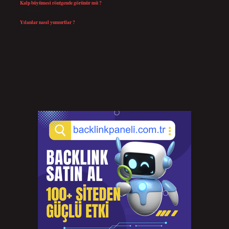
Kalp büyümesi röntgende görünür mü ?
Temmuz 23, 2026
Yılanlar nasıl yumurtlar ?
Temmuz 15, 2026