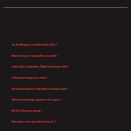
SIDEBAR
SON YAZILAR
Ayı Paddington seslendiren kim Türk ?
Ağustos 5, 2026
Burcu Esmersoy’un gençlik sırrı nedir ?
Ağustos 4, 2026
Arda Güler Golden Boy Ödülü’nde kaçıncı oldu ?
Ağustos 4, 2026
Alüminyum hangi boya tutar ?
Temmuz 30, 2026
Kırmızı kan hücresi yüksekliği ne anlama gelir ?
Temmuz 27, 2026
Metal metale hangi yapıştırıcı ile yapışır ?
Temmuz 25, 2026
KN350 eldiven ne demek ?
Temmuz 25, 2026
Eurorepar servis garantiyi bozar mı ?
Temmuz 25, 2026