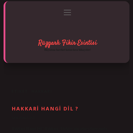
menüyü
Anasayfa
Gizlilik Politikası
Yasal Uyarı
aç
Hakkımızda
Rüzgarlı Fikir Esintisi
Hayatına hareket katan kısa hikayeler!
ETIKET:
HAKKARI
HAKKARI HANGI DIL ?
Tarih: Ekim 3, 2025
Hakkari Hangi Dil? Hakkari, Türkiye’nin güneydoğusunda,