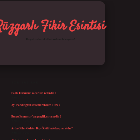
Rüzgarlı Fikir Esintisi
Hayatına hareket katan kısa hikayeler!
SIDEBAR
betci giriş
SON YAZILAR
Fazla korkunun zararları nelerdir ?
Ağustos 6, 2026
Ayı Paddington seslendiren kim Türk ?
Ağustos 5, 2026
Burcu Esmersoy’un gençlik sırrı nedir ?
Ağustos 4, 2026
Arda Güler Golden Boy Ödülü’nde kaçıncı oldu ?
Ağustos 4, 2026
Alüminyum hangi boya tutar ?