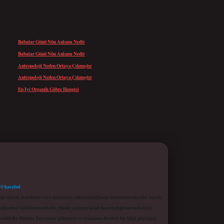
SON YORUMLAR
Babalar Günü Nün Anlamı Nedir
için
admin
Babalar Günü Nün Anlamı Nedir
için
Altan
Antropoloji Neden Ortaya Çıkmıştır
için
admin
Antropoloji Neden Ortaya Çıkmıştır
için
Ayaz
En Iyi Organik Gübre Hangisi
için
admin
 @karabul
proaktif olarak denetleme veya araştırma yükümlülüğümüz bulunmamaktadır. Ancak,
r bağlantısı bulunmamaktadır. Sitede yalnızca kendi hazırladığımız makaleler
sadüfidir. Sitemiz, kar amacı gütmeyen ve tamamen ücretsiz bir bilgi paylaşım