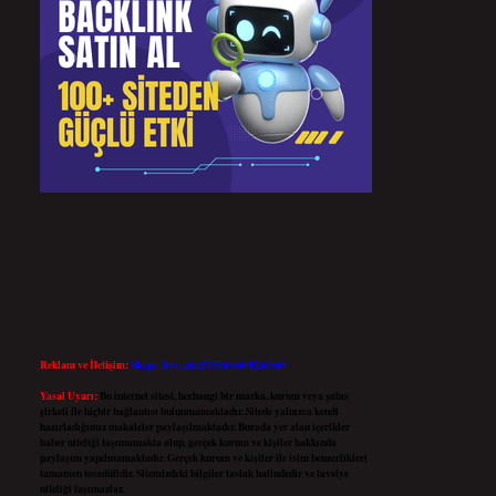
Reklam ve İletişim:
Skype: live:.cid.575569c608265c69
Yasal Uyarı:
Bu internet sitesi, herhangi bir marka, kurum veya şahıs
şirketi ile hiçbir bağlantısı bulunmamaktadır. Sitede yalnızca kendi
hazırladığımız makaleler paylaşılmaktadır. Burada yer alan içerikler
haber niteliği taşımamakta olup, gerçek kurum ve kişiler hakkında
paylaşım yapılmamaktadır. Gerçek kurum ve kişiler ile isim benzerlikleri
tamamen tesadüfidir. Sitemizdeki bilgiler taslak halindedir ve tavsiye
niteliği taşımazlar.