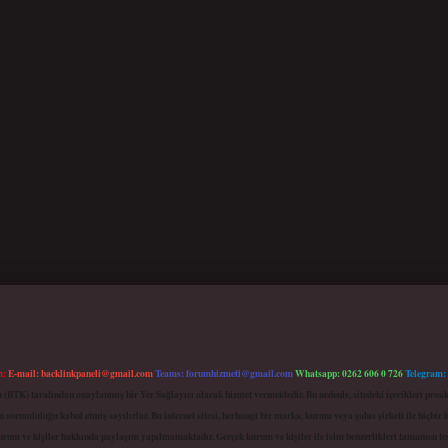
m:
E-mail:
backlinkpaneli@gmail.com
Teams:
forumhizmeti@gmail.com
Whatsapp: 0262 606 0 726
Telegram:
mu (BTK) tarafından onaylanmış bir Yer Sağlayıcı olarak hizmet vermektedir. Bu nedenle, sitedeki içerikleri 
 sorumluluğu kabul etmiş sayılırlar. Bu internet sitesi, herhangi bir marka, kurum veya şahıs şirketi ile hiçbi
kurum ve kişiler hakkında paylaşım yapılmamaktadır. Gerçek kurum ve kişiler ile isim benzerlikleri tamamen te