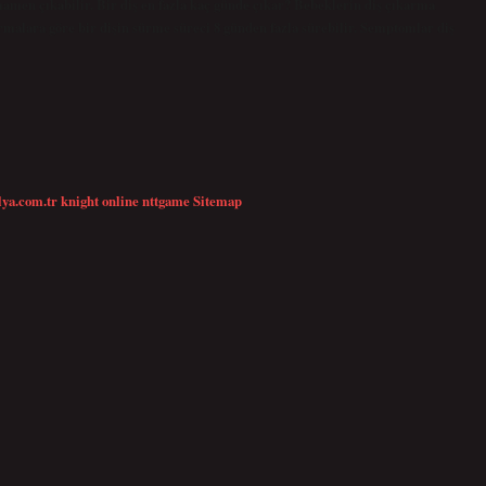
amamen çıkabilir. Bir diş en fazla kaç günde çıkar? Bebeklerin diş çıkarma
rmalara göre bir dişin sürme süreci 8 günden fazla sürebilir. Semptomlar diş
lya.com.tr
knight online
nttgame
Sitemap