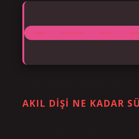
Anasayfa
Gizlilik Politikası
Yasal Uyarı
Hakkım
ETIKET:
GÖRÜNEN DIŞ NE ZAMAN ÇIKAR
AKIL DIŞI NE KADAR S
Tarih: Ekim 12, 2024
Akıl dişi kaç günde çıkar? Bir kişinin ağız ve diş yapısı, yirmi yaş d
Yirmi yaş dişinin çıkması sırasında aşağıdaki durumlar meydana gelebi