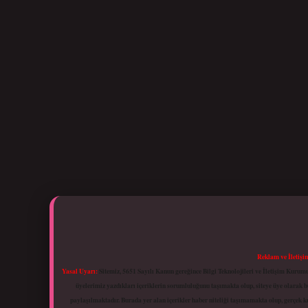
Reklam ve İletişi
Yasal Uyarı:
Sitemiz, 5651 Sayılı Kanun gereğince Bilgi Teknolojileri ve İletişim Kuru
üyelerimiz yazdıkları içeriklerin sorumluluğunu taşımakta olup, siteye üye olarak bu
paylaşılmaktadır. Burada yer alan içerikler haber niteliği taşımamakta olup, gerçek 