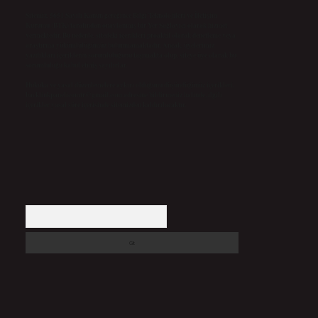
Sitemiz, 5651 Sayılı Kanun gereğince Bilgi Teknolojileri ve İletişim
Kurumu (BTK) tarafından onaylanmış bir Yer Sağlayıcı olarak hizmet
vermektedir. Bu nedenle, sitedeki içerikleri proaktif olarak denetleme veya
araştırma yükümlülüğümüz bulunmamaktadır. Ancak, üyelerimiz
yazdıkları içeriklerin sorumluluğunu taşımakta olup, siteye üye olarak bu
sorumluluğu kabul etmiş sayılırlar.
Hukuka ve yasal düzenlemelere aykırı olduğunu düşündüğünüz içerikleri,
backlinkpanelicomtr@gmail.com
adresine bildirmeniz halinde, ilgili
içerikler yasal süre içerisinde sitemizden kaldırılacaktır.
Arama