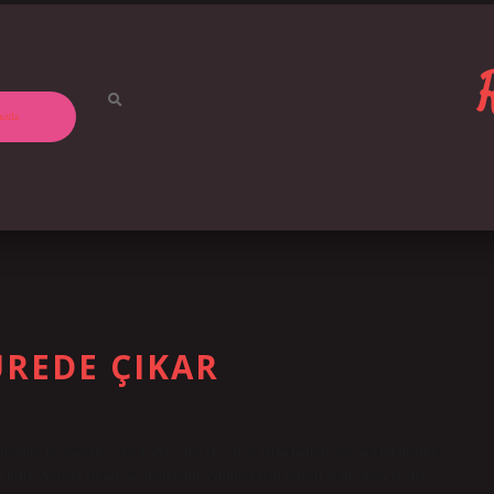
ızda
ÜREDE ÇIKAR
işlerinin ne zaman ve ne kadar süreyle çıkacağını belirleyen ana faktördür.
lir. Ağızda yirmi yaş dişlerinin çıkması için yeterli alan varsa ve diş