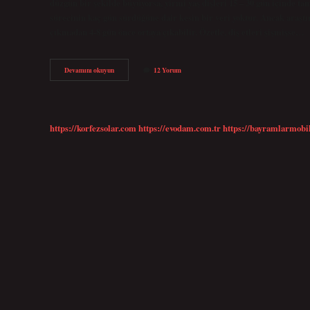
düzgün bir şekilde büyüyorsa, yirmi yaş dişleri 15 – 30 gün içinde t
sürecinin kaç gün sürdüğüne dair kesin bir veri yoktur. Ancak araştı
çıkmadan 4-8 gün önce ortaya çıkabilir. Özetle, diş etleri şişmişse…
Akıl
Devamını okuyun
12 Yorum
Dişi
Ne
Kadar
Sürede
Çıkar
https://korfezsolar.com
https://evodam.com.tr
https://bayramlarmobi