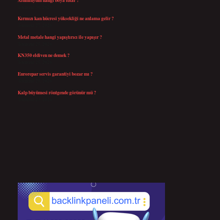
Temmuz 30, 2026
Kırmızı kan hücresi yüksekliği ne anlama gelir ?
Temmuz 27, 2026
Metal metale hangi yapıştırıcı ile yapışır ?
Temmuz 25, 2026
KN350 eldiven ne demek ?
Temmuz 25, 2026
Eurorepar servis garantiyi bozar mı ?
Temmuz 25, 2026
Kalp büyümesi röntgende görünür mü ?
Temmuz 23, 2026