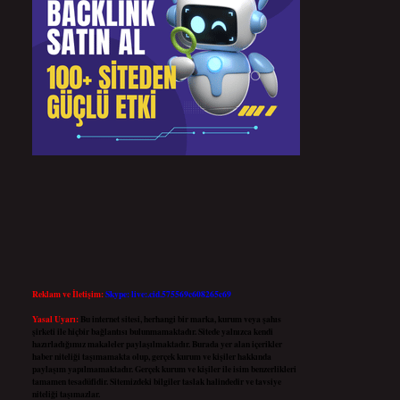
Reklam ve İletişim:
Skype: live:.cid.575569c608265c69
Yasal Uyarı:
Bu internet sitesi, herhangi bir marka, kurum veya şahıs
şirketi ile hiçbir bağlantısı bulunmamaktadır. Sitede yalnızca kendi
hazırladığımız makaleler paylaşılmaktadır. Burada yer alan içerikler
haber niteliği taşımamakta olup, gerçek kurum ve kişiler hakkında
paylaşım yapılmamaktadır. Gerçek kurum ve kişiler ile isim benzerlikleri
tamamen tesadüfidir. Sitemizdeki bilgiler taslak halindedir ve tavsiye
niteliği taşımazlar.