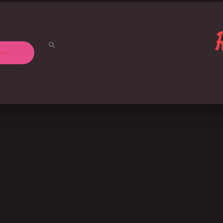
ızda
 üç sinüs dalgası üretildiğinde buna üç fazlı gerilim veya üç fazlı akım denir.
 90 derece faz dışı arasında, yani akım ve voltaj aynı fazdadır. Voltajın 90