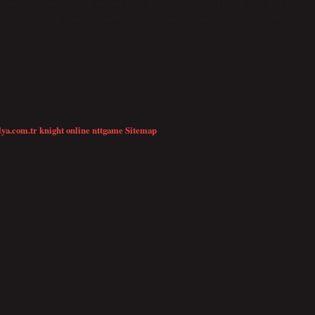
 önde olan yük kapasitif yüktür. 20 Ocak 2021Evet, özellikle artı veya eksi 90
0 derece gerisinde olan yük endüktif yük, referans voltajından önde olan yük ise
lya.com.tr
knight online
nttgame
Sitemap