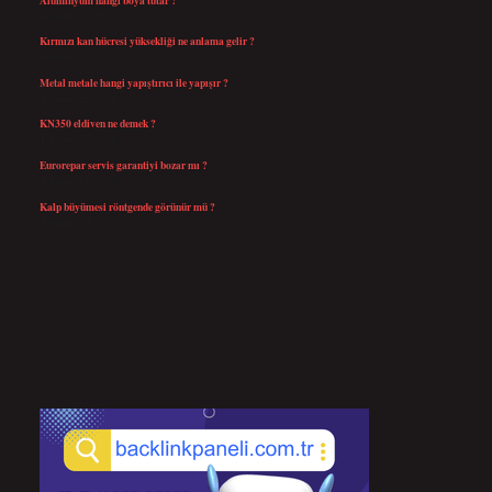
Temmuz 30, 2026
Kırmızı kan hücresi yüksekliği ne anlama gelir ?
Temmuz 27, 2026
Metal metale hangi yapıştırıcı ile yapışır ?
Temmuz 25, 2026
KN350 eldiven ne demek ?
Temmuz 25, 2026
Eurorepar servis garantiyi bozar mı ?
Temmuz 25, 2026
Kalp büyümesi röntgende görünür mü ?
Temmuz 23, 2026