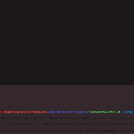
m:
E-mail:
backlinkpaneli@gmail.com
Teams:
forumhizmeti@gmail.com
Whatsapp: 0262 606 0 726
Telegram:
mu (BTK) tarafından onaylanmış bir Yer Sağlayıcı olarak hizmet vermektedir. Bu nedenle, sitedeki içerikleri 
 sorumluluğu kabul etmiş sayılırlar. Bu internet sitesi, herhangi bir marka, kurum veya şahıs şirketi ile hiçbi
kurum ve kişiler hakkında paylaşım yapılmamaktadır. Gerçek kurum ve kişiler ile isim benzerlikleri tamamen te