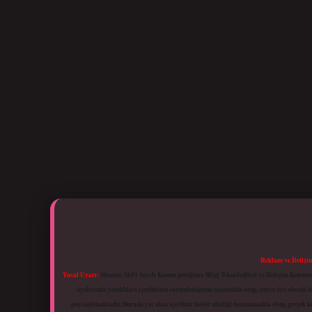
Reklam ve İletişi
Yasal Uyarı:
Sitemiz, 5651 Sayılı Kanun gereğince Bilgi Teknolojileri ve İletişim Kuru
üyelerimiz yazdıkları içeriklerin sorumluluğunu taşımakta olup, siteye üye olarak bu
paylaşılmaktadır. Burada yer alan içerikler haber niteliği taşımamakta olup, gerçek 