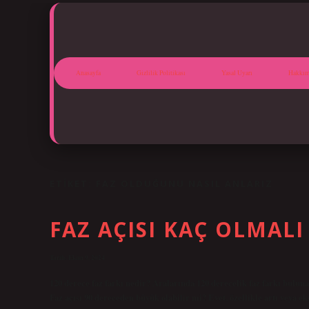
Anasayfa
Gizlilik Politikası
Yasal Uyarı
Hakkım
ETIKET:
FAZ OLDUĞUNU NASIL ANLARIZ
FAZ AÇISI KAÇ OLMALI
Tarih: Ekim 9, 2024
120 derece faz farkı nedir? Aralarında 120 derecelik faz farkı bulunan
Faz açısı 90 dereceden büyük olabilir mi? Evet, özellikle artı veya eksi