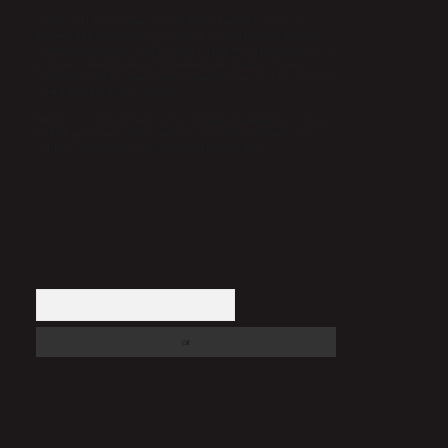
Sitemiz, 5651 Sayılı Kanun gereğince Bilgi Teknolojileri ve İletişim
Kurumu (BTK) tarafından onaylanmış bir Yer Sağlayıcı olarak hizmet
vermektedir. Bu nedenle, sitedeki içerikleri proaktif olarak denetleme veya
araştırma yükümlülüğümüz bulunmamaktadır. Ancak, üyelerimiz
yazdıkları içeriklerin sorumluluğunu taşımakta olup, siteye üye olarak bu
sorumluluğu kabul etmiş sayılırlar.
Hukuka ve yasal düzenlemelere aykırı olduğunu düşündüğünüz içerikleri,
backlinkpanelicomtr@gmail.com
adresine bildirmeniz halinde, ilgili
içerikler yasal süre içerisinde sitemizden kaldırılacaktır.
Arama