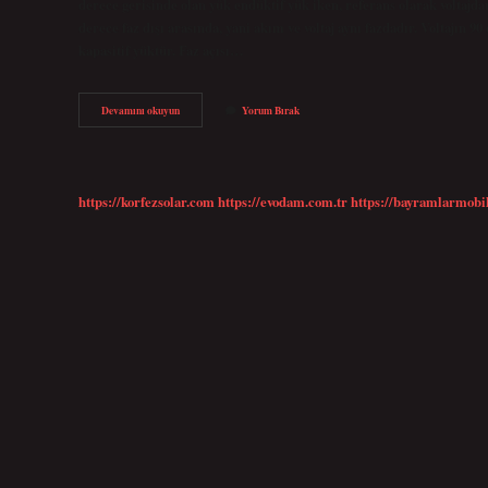
derece gerisinde olan yük endüktif yük iken, referans olarak voltajdan
derece faz dışı arasında, yani akım ve voltaj aynı fazdadır. Voltajın 9
kapasitif yüktür. Faz açısı…
Faz
Devamını okuyun
Yorum Bırak
Açısı
Kaç
Olmalı
https://korfezsolar.com
https://evodam.com.tr
https://bayramlarmobi