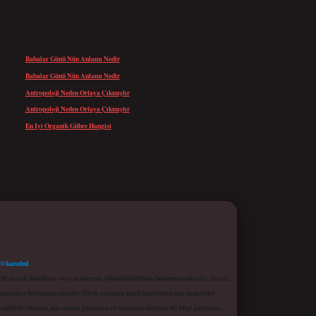
SON YORUMLAR
Babalar Günü Nün Anlamı Nedir
için
admin
Babalar Günü Nün Anlamı Nedir
için
Altan
Antropoloji Neden Ortaya Çıkmıştır
için
admin
Antropoloji Neden Ortaya Çıkmıştır
için
Ayaz
En Iyi Organik Gübre Hangisi
için
admin
 @karabul
proaktif olarak denetleme veya araştırma yükümlülüğümüz bulunmamaktadır. Ancak,
r bağlantısı bulunmamaktadır. Sitede yalnızca kendi hazırladığımız makaleler
sadüfidir. Sitemiz, kar amacı gütmeyen ve tamamen ücretsiz bir bilgi paylaşım