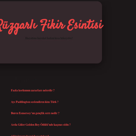
Rüzgarlı Fikir Esintisi
Hayatına hareket katan kısa hikayeler!
SIDEBAR
betci giriş
SON YAZILAR
Fazla korkunun zararları nelerdir ?
Ağustos 6, 2026
Ayı Paddington seslendiren kim Türk ?
Ağustos 5, 2026
Burcu Esmersoy’un gençlik sırrı nedir ?
Ağustos 4, 2026
Arda Güler Golden Boy Ödülü’nde kaçıncı oldu ?
Ağustos 4, 2026
Alüminyum hangi boya tutar ?