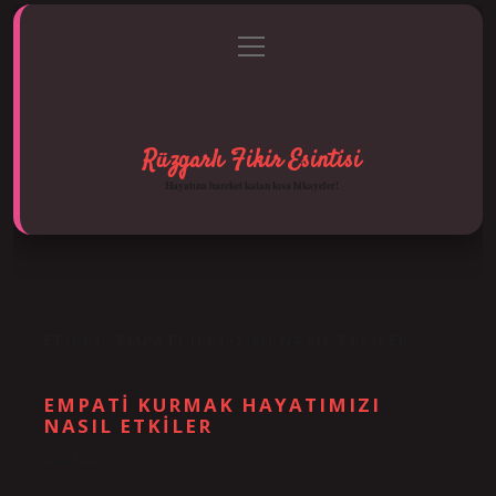
menüyü
Anasayfa
Gizlilik Politikası
Yasal Uyarı
aç
Hakkımızda
Rüzgarlı Fikir Esintisi
Hayatına hareket katan kısa hikayeler!
ETIKET:
EMPATI ILETIŞIMI NASIL ETKILER
EMPATI KURMAK HAYATIMIZI
NASIL ETKILER
Tarih: Ekim 14, 2024