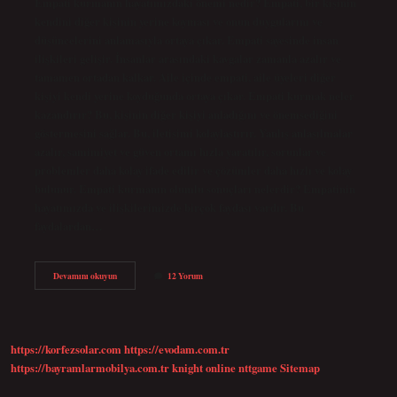
Empati kurmanın hayatımızdaki önemi nedir? Empati, bir kişinin
kendini diğer kişinin yerine koyması ve onun duygularını ve
düşüncelerini anlamasıyla ortaya çıkar. Empati sayesinde insan
ilişkileri gelişir. İnsanlar arasındaki kavgalar zamanla azalır ve
tamamen ortadan kalkar. Aile içinde empati, aile üyeleri diğer
kişiyi kendi yerine koyduğunda ortaya çıkar. Empati kurmak neler
kazandırır? Bu, kişinin diğer kişiyi anladığını ve önemsediğini
göstermesini sağlar. Bu, iletişimi kolaylaştırır. Yanlış anlaşılmalar
azalır, samimiyet ve güven ortamı hızla yaratılır, sorunlar ve
problemler daha kolay ifade edilir ve çözümler daha hızlı ve kolay
bulunur. Empati kurmanın olumlu sonuçları nelerdir? Empatinin
hayatımızda ve ilişkilerimizde birçok faydası vardır. Bu
faydalardan…
Empati
Devamını okuyun
12 Yorum
Kurmak
Hayatımızı
Nasıl
Etkiler
https://korfezsolar.com
https://evodam.com.tr
https://bayramlarmobilya.com.tr
knight online
nttgame
Sitemap