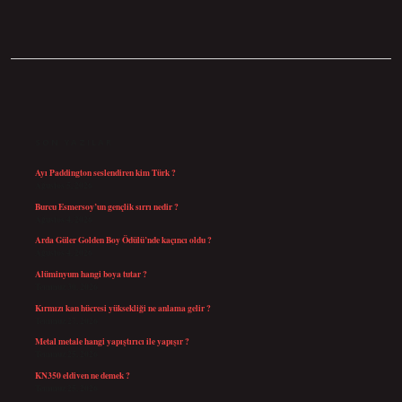
SIDEBAR
SON YAZILAR
Ayı Paddington seslendiren kim Türk ?
Ağustos 5, 2026
Burcu Esmersoy’un gençlik sırrı nedir ?
Ağustos 4, 2026
Arda Güler Golden Boy Ödülü’nde kaçıncı oldu ?
Ağustos 4, 2026
Alüminyum hangi boya tutar ?
Temmuz 30, 2026
Kırmızı kan hücresi yüksekliği ne anlama gelir ?
Temmuz 27, 2026
Metal metale hangi yapıştırıcı ile yapışır ?
Temmuz 25, 2026
KN350 eldiven ne demek ?
Temmuz 25, 2026