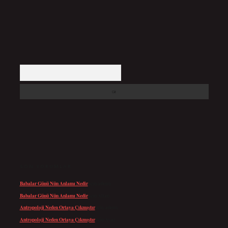
Arama
SON YORUMLAR
Babalar Günü Nün Anlamı Nedir
için
admin
Babalar Günü Nün Anlamı Nedir
için
Altan
Antropoloji Neden Ortaya Çıkmıştır
için
admin
Antropoloji Neden Ortaya Çıkmıştır
için
Ayaz