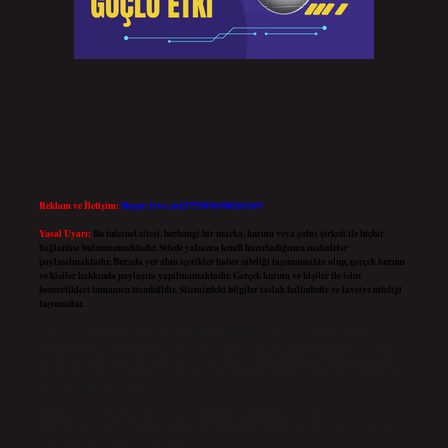
Reklam ve İletişim:
Skype: live:.cid.575569c608265c69
Yasal Uyarı:
Bu internet sitesi, herhangi bir marka, kurum veya şahıs şirketi ile hiçbir
bağlantısı bulunmamaktadır. Sitede yalnızca kendi hazırladığımız makaleler
paylaşılmaktadır. Burada yer alan içerikler haber niteliği taşımamakta olup, gerçek kurum
ve kişiler hakkında paylaşım yapılmamaktadır. Gerçek kurum ve kişiler ile isim
benzerlikleri tamamen tesadüfidir. Sitemizdeki bilgiler taslak halindedir ve tavsiye niteliği
taşımazlar.
Sitemiz, 5651 Sayılı Kanun gereğince Bilgi Teknolojileri ve İletişim Kurumu (BTK)
tarafından onaylanmış bir Yer Sağlayıcı olarak hizmet vermektedir. Bu nedenle, sitedeki
içerikleri proaktif olarak denetleme veya araştırma yükümlülüğümüz bulunmamaktadır.
Ancak, üyelerimiz yazdıkları içeriklerin sorumluluğunu taşımakta olup, siteye üye olarak
bu sorumluluğu kabul etmiş sayılırlar.
Hukuka ve yasal düzenlemelere aykırı olduğunu düşündüğünüz içerikleri,
backlinkpanelicomtr@gmail.com
adresine bildirmeniz halinde, ilgili içerikler yasal süre
içerisinde sitemizden kaldırılacaktır.