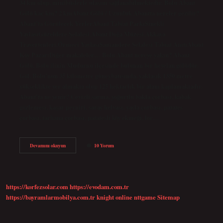
34 km olup, minibüslerle ulaşım sağlanabilmektedir. Bolu Abant
Gölü kaç km? 2 kmAbant Gölü / Uzunluk Abantta nereler gezilir?
Abant’ta Görülecek YerlerAbant Tabiat ParkıSinekli
YaylasıGüzeldere Şelalesi.Abant Doğa Müzesi.Akkaya
Travertenleri.Örmeci YaylasıSamandere Şelalesi Tabiat AnıtıAbant
Köy PazarıDiğer makaleler… Bolu Abant nereye yakın? Abant
Gölü, Bolu ilinin Mudurnu ilçesinde bulunan bir heyelan gölüdür.
Göl, Bolu’nun 35 kilometre güneybatısında, yaklaşık 1350 metre
yükseklikte yer almakta olup 125 hektarlık bir alanı kaplamaktadır.
Abant’ta ne yenir? Cevizli sarma, yoğurtlu bakla çorbası, kabak
gözlemesi, kaşar peyniri, saray helvası, yayla çorbası, patates
çorbası, tarhana çorbası, patatesli köy ekmeği, lor…
Bolu
Devamını okuyun
10 Yorum
Abant
Arası
Kaç
Km
https://korfezsolar.com
https://evodam.com.tr
https://bayramlarmobilya.com.tr
knight online
nttgame
Sitemap