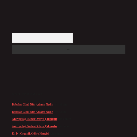
Arama
SON YORUMLAR
Babalar Günü Nün Anlamı Nedir
için
admin
Babalar Günü Nün Anlamı Nedir
için
Altan
Antropoloji Neden Ortaya Çıkmıştır
için
admin
Antropoloji Neden Ortaya Çıkmıştır
için
Ayaz
En Iyi Organik Gübre Hangisi
için
admin