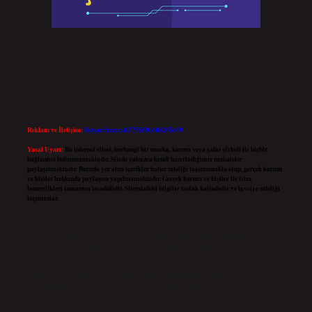
Reklam ve İletişim:
Skype: live:.cid.575569c608265c69
Yasal Uyarı:
Bu internet sitesi, herhangi bir marka, kurum veya şahıs şirketi ile hiçbir
bağlantısı bulunmamaktadır. Sitede yalnızca kendi hazırladığımız makaleler
paylaşılmaktadır. Burada yer alan içerikler haber niteliği taşımamakta olup, gerçek kurum
ve kişiler hakkında paylaşım yapılmamaktadır. Gerçek kurum ve kişiler ile isim
benzerlikleri tamamen tesadüfidir. Sitemizdeki bilgiler taslak halindedir ve tavsiye niteliği
taşımazlar.
Sitemiz, 5651 Sayılı Kanun gereğince Bilgi Teknolojileri ve İletişim Kurumu (BTK)
tarafından onaylanmış bir Yer Sağlayıcı olarak hizmet vermektedir. Bu nedenle, sitedeki
içerikleri proaktif olarak denetleme veya araştırma yükümlülüğümüz bulunmamaktadır.
Ancak, üyelerimiz yazdıkları içeriklerin sorumluluğunu taşımakta olup, siteye üye olarak
bu sorumluluğu kabul etmiş sayılırlar.
Hukuka ve yasal düzenlemelere aykırı olduğunu düşündüğünüz içerikleri,
backlinkpanelicomtr@gmail.com
adresine bildirmeniz halinde, ilgili içerikler yasal süre
içerisinde sitemizden kaldırılacaktır.