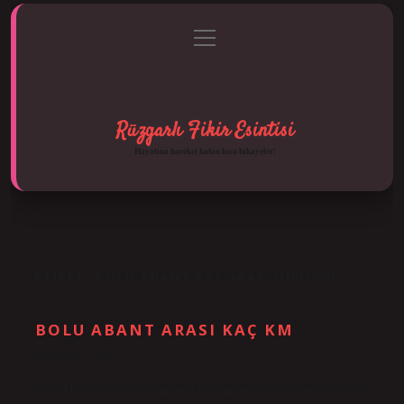
menüyü
Anasayfa
Gizlilik Politikası
Yasal Uyarı
aç
Hakkımızda
Rüzgarlı Fikir Esintisi
Hayatına hareket katan kısa hikayeler!
ETIKET:
BOLU ABANT KAÇ SAAT SÜRÜYOR
BOLU ABANT ARASI KAÇ KM
Tarih: Ekim 10, 2024
Bolu Abant arası kaç kilometre? Bolu merkezden Abant’a uzaklık