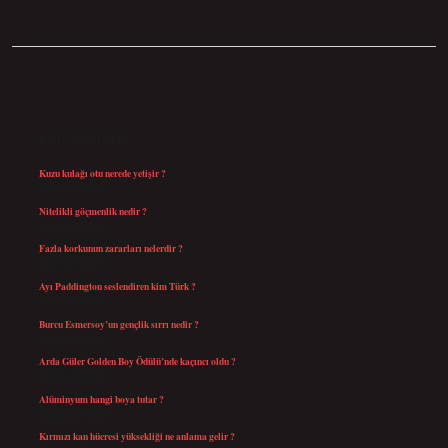
SIDEBAR
SON YAZILAR
Kuzu kulağı otu nerede yetişir ?
Ağustos 8, 2026
Nitelikli göçmenlik nedir ?
Ağustos 8, 2026
Fazla korkunun zararları nelerdir ?
Ağustos 6, 2026
Ayı Paddington seslendiren kim Türk ?
Ağustos 5, 2026
Burcu Esmersoy’un gençlik sırrı nedir ?
Ağustos 4, 2026
Arda Güler Golden Boy Ödülü’nde kaçıncı oldu ?
Ağustos 4, 2026
Alüminyum hangi boya tutar ?
Temmuz 30, 2026
Kırmızı kan hücresi yüksekliği ne anlama gelir ?