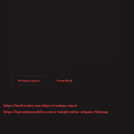
Baba filmi hangi kanalda saat kaçta? “Baba” filmi bu akşam saat
21:50’de TRT 1’de! -YouTube Baba dizisi hangi kanalda? Baba –
Tüm bölümler .tr’de! Baba dizisi devam ediyor mu? Ay Yapım’ın
yapımcılığını üstlendiği ‘Baba’ dizisi, dün akşam yayınlanan sezon
finaliyle izleyiciyi büyüledi. Baba dizi kaç bölüm? The Godfather
30. Bölüm (Final) – Hüzünlü Veda… Baba 2 TRT 1 ne zaman?
Sinema tarihinin başyapıtlarından “Baba” serisinin ikinci filmi
olan Baba II, bugün saat 22.30’da TRT 1’de yayınlanacak. Baba 2
bugün hangi kanalda? “The Godfather: Part 2” isimli yapımı şu
anda TV+’ta izleyebilirsiniz. Baba dizisi yeni sezon ne zaman
başlıyor? Yayın takvimiSezonYayın…
Baba
Devamını okuyun
Yorum Bırak
Dizisi
Ne
Zaman
Hangi
Kanalda
https://korfezsolar.com
https://evodam.com.tr
https://bayramlarmobilya.com.tr
knight online
nttgame
Sitemap