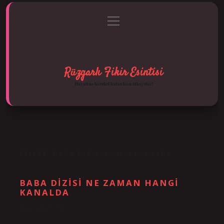
menüyü
Anasayfa
Gizlilik Politikası
Yasal Uyarı
aç
Hakkımızda
Rüzgarlı Fikir Esintisi
Hayatına hareket katan kısa hikayeler!
ETIKET:
BABA DIZISI HANGI KANALDA
BABA DIZISI NE ZAMAN HANGI
KANALDA
Tarih: Aralık 27, 2024