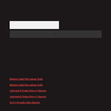
Arama
SON YORUMLAR
Babalar Günü Nün Anlamı Nedir
için
admin
Babalar Günü Nün Anlamı Nedir
için
Altan
Antropoloji Neden Ortaya Çıkmıştır
için
admin
Antropoloji Neden Ortaya Çıkmıştır
için
Ayaz
En Iyi Organik Gübre Hangisi
için
admin