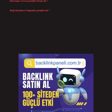
Eurorepar servis garantiyi bozar mı ?
Temmuz 25, 2026
Kalp büyümesi röntgende görünür mü ?
Temmuz 23, 2026