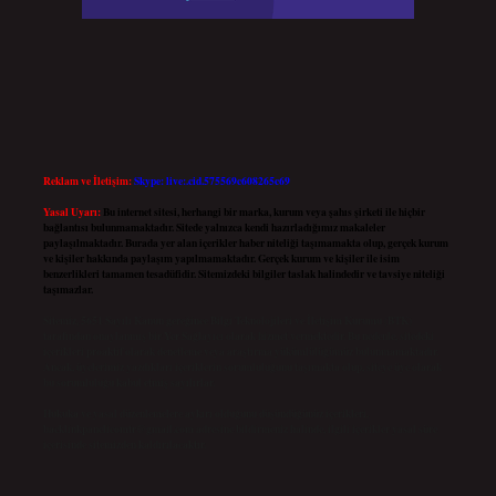
Reklam ve İletişim:
Skype: live:.cid.575569c608265c69
Yasal Uyarı:
Bu internet sitesi, herhangi bir marka, kurum veya şahıs şirketi ile hiçbir
bağlantısı bulunmamaktadır. Sitede yalnızca kendi hazırladığımız makaleler
paylaşılmaktadır. Burada yer alan içerikler haber niteliği taşımamakta olup, gerçek kurum
ve kişiler hakkında paylaşım yapılmamaktadır. Gerçek kurum ve kişiler ile isim
benzerlikleri tamamen tesadüfidir. Sitemizdeki bilgiler taslak halindedir ve tavsiye niteliği
taşımazlar.
Sitemiz, 5651 Sayılı Kanun gereğince Bilgi Teknolojileri ve İletişim Kurumu (BTK)
tarafından onaylanmış bir Yer Sağlayıcı olarak hizmet vermektedir. Bu nedenle, sitedeki
içerikleri proaktif olarak denetleme veya araştırma yükümlülüğümüz bulunmamaktadır.
Ancak, üyelerimiz yazdıkları içeriklerin sorumluluğunu taşımakta olup, siteye üye olarak
bu sorumluluğu kabul etmiş sayılırlar.
Hukuka ve yasal düzenlemelere aykırı olduğunu düşündüğünüz içerikleri,
backlinkpanelicomtr@gmail.com
adresine bildirmeniz halinde, ilgili içerikler yasal süre
içerisinde sitemizden kaldırılacaktır.