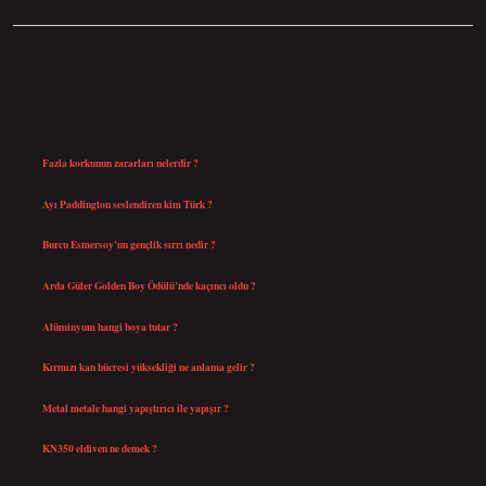
SIDEBAR
SON YAZILAR
Fazla korkunun zararları nelerdir ?
Ağustos 6, 2026
Ayı Paddington seslendiren kim Türk ?
Ağustos 5, 2026
Burcu Esmersoy’un gençlik sırrı nedir ?
Ağustos 4, 2026
Arda Güler Golden Boy Ödülü’nde kaçıncı oldu ?
Ağustos 4, 2026
Alüminyum hangi boya tutar ?
Temmuz 30, 2026
Kırmızı kan hücresi yüksekliği ne anlama gelir ?
Temmuz 27, 2026
Metal metale hangi yapıştırıcı ile yapışır ?
Temmuz 25, 2026
KN350 eldiven ne demek ?
Temmuz 25, 2026