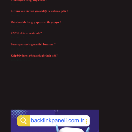
Temmuz 30, 2026
Kırmızı kan hücresi yüksekliği ne anlama gelir ?
Temmuz 27, 2026
Metal metale hangi yapıştırıcı ile yapışır ?
Temmuz 25, 2026
KN350 eldiven ne demek ?
Temmuz 25, 2026
Eurorepar servis garantiyi bozar mı ?
Temmuz 25, 2026
Kalp büyümesi röntgende görünür mü ?
Temmuz 23, 2026