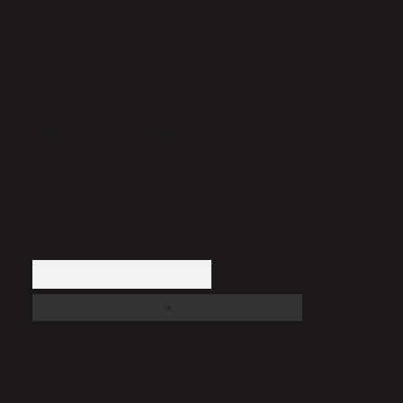
Sitemiz, 5651 Sayılı Kanun gereğince Bilgi Teknolojileri ve İletişim
Kurumu (BTK) tarafından onaylanmış bir Yer Sağlayıcı olarak hizmet
vermektedir. Bu nedenle, sitedeki içerikleri proaktif olarak denetleme veya
araştırma yükümlülüğümüz bulunmamaktadır. Ancak, üyelerimiz
yazdıkları içeriklerin sorumluluğunu taşımakta olup, siteye üye olarak bu
sorumluluğu kabul etmiş sayılırlar.
Hukuka ve yasal düzenlemelere aykırı olduğunu düşündüğünüz içerikleri,
backlinkpanelicomtr@gmail.com
adresine bildirmeniz halinde, ilgili
içerikler yasal süre içerisinde sitemizden kaldırılacaktır.
Arama