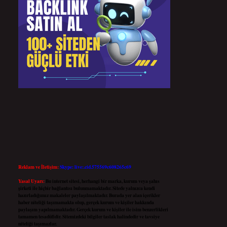
Reklam ve İletişim:
Skype: live:.cid.575569c608265c69
Yasal Uyarı:
Bu internet sitesi, herhangi bir marka, kurum veya şahıs
şirketi ile hiçbir bağlantısı bulunmamaktadır. Sitede yalnızca kendi
hazırladığımız makaleler paylaşılmaktadır. Burada yer alan içerikler
haber niteliği taşımamakta olup, gerçek kurum ve kişiler hakkında
paylaşım yapılmamaktadır. Gerçek kurum ve kişiler ile isim benzerlikleri
tamamen tesadüfidir. Sitemizdeki bilgiler taslak halindedir ve tavsiye
niteliği taşımazlar.