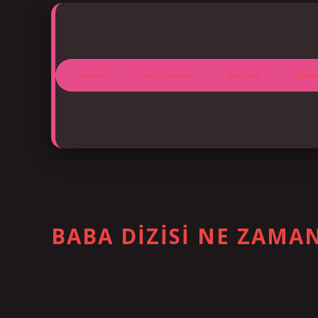
Anasayfa
Gizlilik Politikası
Yasal Uyarı
Hakkım
ETIKET:
BABA 2 TRT 1 NE ZAMAN
BABA DIZISI NE ZAMA
Tarih: Aralık 27, 2024
Baba filmi hangi kanalda saat kaçta? “Baba” filmi bu akşam saat 21
.tr’de! Baba dizisi devam ediyor mu? Ay Yapım’ın yapımcılığını üstlen