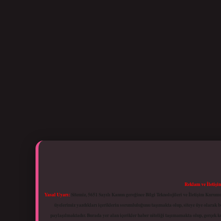
Reklam ve İletişi
Yasal Uyarı:
Sitemiz, 5651 Sayılı Kanun gereğince Bilgi Teknolojileri ve İletişim Kuru
üyelerimiz yazdıkları içeriklerin sorumluluğunu taşımakta olup, siteye üye olarak bu
paylaşılmaktadır. Burada yer alan içerikler haber niteliği taşımamakta olup, gerçek 