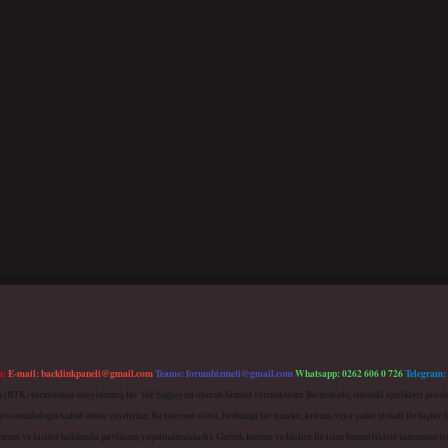
m:
E-mail:
backlinkpaneli@gmail.com
Teams:
forumhizmeti@gmail.com
Whatsapp: 0262 606 0 726
Telegram:
mu (BTK) tarafından onaylanmış bir Yer Sağlayıcı olarak hizmet vermektedir. Bu nedenle, sitedeki içerikleri 
 sorumluluğu kabul etmiş sayılırlar. Bu internet sitesi, herhangi bir marka, kurum veya şahıs şirketi ile hiçbi
kurum ve kişiler hakkında paylaşım yapılmamaktadır. Gerçek kurum ve kişiler ile isim benzerlikleri tamamen te