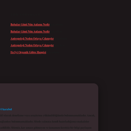
SON YORUMLAR
Babalar Günü Nün Anlamı Nedir
için
admin
Babalar Günü Nün Anlamı Nedir
için
Altan
Antropoloji Neden Ortaya Çıkmıştır
için
admin
Antropoloji Neden Ortaya Çıkmıştır
için
Ayaz
En Iyi Organik Gübre Hangisi
için
admin
 @karabul
proaktif olarak denetleme veya araştırma yükümlülüğümüz bulunmamaktadır. Ancak,
r bağlantısı bulunmamaktadır. Sitede yalnızca kendi hazırladığımız makaleler
sadüfidir. Sitemiz, kar amacı gütmeyen ve tamamen ücretsiz bir bilgi paylaşım