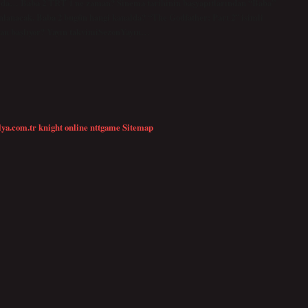
Veda… Baba 2 TRT 1 ne zaman? Sinema tarihinin başyapıtlarından “Baba”
yınlanacak. Baba 2 bugün hangi kanalda? “The Godfather: Part 2” isimli
aman başlıyor? Yayın takvimiSezonYayın…
lya.com.tr
knight online
nttgame
Sitemap