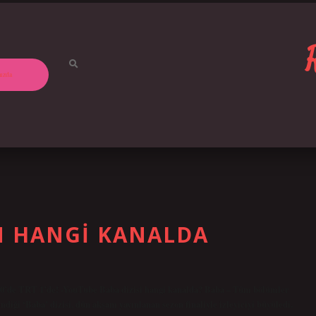
ızda
N HANGI KANALDA
:50’de TRT 1’de! -YouTube Baba dizisi hangi kanalda? Baba – Tüm bölümler
diği ‘Baba’ dizisi, dün akşam yayınlanan sezon finaliyle izleyiciyi büyüledi.