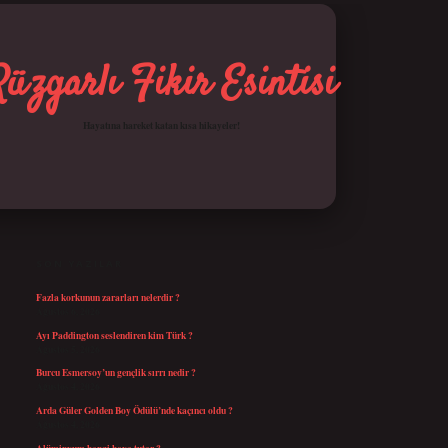
Rüzgarlı Fikir Esintisi
Hayatına hareket katan kısa hikayeler!
SIDEBAR
betci giriş
SON YAZILAR
Fazla korkunun zararları nelerdir ?
Ağustos 6, 2026
Ayı Paddington seslendiren kim Türk ?
Ağustos 5, 2026
Burcu Esmersoy’un gençlik sırrı nedir ?
Ağustos 4, 2026
Arda Güler Golden Boy Ödülü’nde kaçıncı oldu ?
Ağustos 4, 2026
Alüminyum hangi boya tutar ?