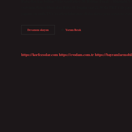
Baba dizi kaç bölüm? The Godfather 30. Bölüm (Final) – Hüzünlü 
serisinin ikinci filmi olan Baba II, bugün saat 22.30’da TRT 1’de ya
yapımı şu anda TV+’ta izleyebilirsiniz. Baba dizisi yeni sezon ne z
Baba
Devamını okuyun
Yorum Bırak
Dizisi
Ne
Zaman
Hangi
Kanalda
https://korfezsolar.com
https://evodam.com.tr
https://bayramlarmobi