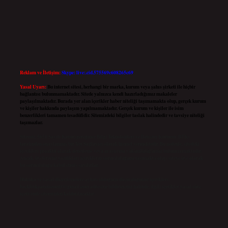
Reklam ve İletişim:
Skype: live:.cid.575569c608265c69
Yasal Uyarı:
Bu internet sitesi, herhangi bir marka, kurum veya şahıs şirketi ile hiçbir
bağlantısı bulunmamaktadır. Sitede yalnızca kendi hazırladığımız makaleler
paylaşılmaktadır. Burada yer alan içerikler haber niteliği taşımamakta olup, gerçek kurum
ve kişiler hakkında paylaşım yapılmamaktadır. Gerçek kurum ve kişiler ile isim
benzerlikleri tamamen tesadüfidir. Sitemizdeki bilgiler taslak halindedir ve tavsiye niteliği
taşımazlar.
Sitemiz, 5651 Sayılı Kanun gereğince Bilgi Teknolojileri ve İletişim Kurumu (BTK)
tarafından onaylanmış bir Yer Sağlayıcı olarak hizmet vermektedir. Bu nedenle, sitedeki
içerikleri proaktif olarak denetleme veya araştırma yükümlülüğümüz bulunmamaktadır.
Ancak, üyelerimiz yazdıkları içeriklerin sorumluluğunu taşımakta olup, siteye üye olarak
bu sorumluluğu kabul etmiş sayılırlar.
Hukuka ve yasal düzenlemelere aykırı olduğunu düşündüğünüz içerikleri,
backlinkpanelicomtr@gmail.com
adresine bildirmeniz halinde, ilgili içerikler yasal süre
içerisinde sitemizden kaldırılacaktır.