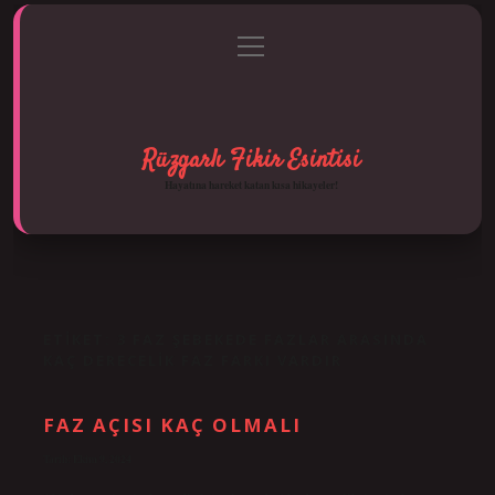
menüyü
Anasayfa
Gizlilik Politikası
Yasal Uyarı
aç
Hakkımızda
Rüzgarlı Fikir Esintisi
Hayatına hareket katan kısa hikayeler!
ETIKET:
3 FAZ ŞEBEKEDE FAZLAR ARASINDA
KAÇ DERECELIK FAZ FARKI VARDIR
FAZ AÇISI KAÇ OLMALI
Tarih: Ekim 9, 2024