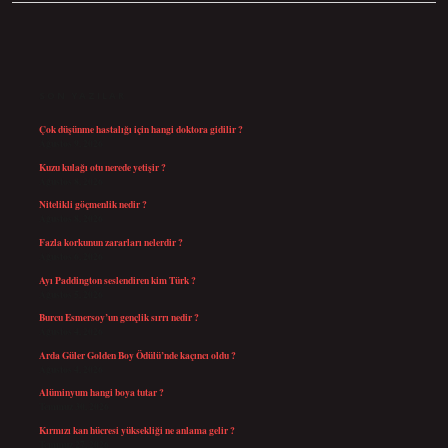
SIDEBAR
SON YAZILAR
Çok düşünme hastalığı için hangi doktora gidilir ?
Ağustos 9, 2026
Kuzu kulağı otu nerede yetişir ?
Ağustos 8, 2026
Nitelikli göçmenlik nedir ?
Ağustos 8, 2026
Fazla korkunun zararları nelerdir ?
Ağustos 6, 2026
Ayı Paddington seslendiren kim Türk ?
Ağustos 5, 2026
Burcu Esmersoy’un gençlik sırrı nedir ?
Ağustos 4, 2026
Arda Güler Golden Boy Ödülü’nde kaçıncı oldu ?
Ağustos 4, 2026
Alüminyum hangi boya tutar ?
Temmuz 30, 2026
Kırmızı kan hücresi yüksekliği ne anlama gelir ?
Temmuz 27, 2026