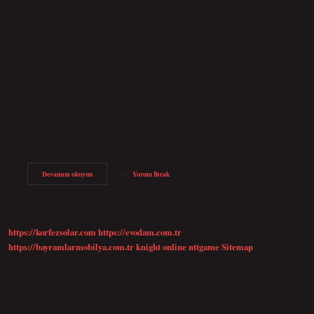
120 derece faz farkı nedir? Aralarında 120 derecelik faz farkı
bulunan üç sinüs dalgası üretildiğinde buna üç fazlı gerilim veya üç
fazlı akım denir. Faz açısı 90 dereceden büyük olabilir mi? Evet,
özellikle artı veya eksi 90 derece faz dışı arasında, yani akım ve
voltaj aynı fazdadır. Voltajın 90 derece gerisinde olan yük endüktif
yük iken, referans olarak voltajdan önde olan yük kapasitif yüktür.
20 Ocak 2021Evet, özellikle artı veya eksi 90 derece faz dışı
arasında, yani akım ve voltaj aynı fazdadır. Voltajın 90 derece
gerisinde olan yük endüktif yük, referans voltajından önde olan yük
ise kapasitif yüktür. Faz açısı…
Faz
Devamını okuyun
Yorum Bırak
Açısı
Kaç
Olmalı
https://korfezsolar.com
https://evodam.com.tr
https://bayramlarmobilya.com.tr
knight online
nttgame
Sitemap