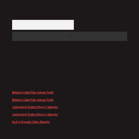
Arama
SON YORUMLAR
Babalar Günü Nün Anlamı Nedir
için
admin
Babalar Günü Nün Anlamı Nedir
için
Altan
Antropoloji Neden Ortaya Çıkmıştır
için
admin
Antropoloji Neden Ortaya Çıkmıştır
için
Ayaz
En Iyi Organik Gübre Hangisi
için
admin