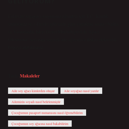
GELIYORUM?
E-Devlet soyağacı sorgulama işlemleri için T.C. Kimlik
numaranız ve e-Devlet şifrenizle giriş yaptıktan sonra “Nüfus
ve Vatandaşlık İşleri Genel Müdürlüğü/Aile Ağacı
Oluşturma” servisini seçerek aile ağacınıza ilişkin elektronik
belgeyi alabilirsiniz.
Makaleler
Tarih:
Aile soy ağacı kimlerden oluşur
Aile soyağacı nasıl yazılır
Ailemizin soyadı nasıl belirlenmiştir
Çocuğumun pasaport numarasını nasıl öğrenebilirim
Çocuğumun soy ağacına nasıl bakabilirim