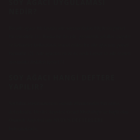
SOY AĞACI UYGULAMASI
NEDIR?
Bir aile ağacı, bir kişinin aile soyuna ilişkin bilgilerin görsel
bir temsilidir [1]. Başka bir deyişle, geometrik şekiller, çizgiler
ve kelimeler kullanılarak temsil edilen bir aile ağacının görsel
biçimidir [2]. Aile ağaçları en az üç nesli kapsar ve aile üyeleri
arasındaki ilişkileri içerir [3].
SOY AĞACI HANGI DEFTERE
YAPILIR?
Soybilim araştırmalarının önemli adımlarından biri nüfus
defterleridir. Devlet Arşivleri Genel Müdürlüğü’ne bağlı olan
Osmanlı Arşivleri’nde NÜFUS DEFTERLERİ
bulunmaktadır.