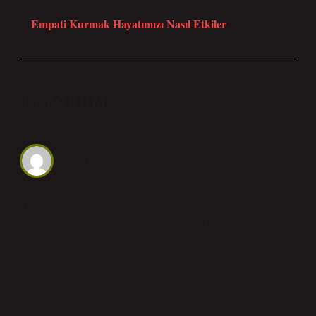
Sonraki Yazı
Empati Kurmak Hayatımızı Nasıl Etkiler
10 YORUM
Dora Keskin
Metin öğretici bir yapıda; Soy Ağacına Ekleme Nasıl Yapılır
için daha fazla karşılaştırma yapılabilirdi. Bunu okurken not
aldığım kısa bir ayrıntı var: Soy ağacına ekleme yapmak için
aşağıdaki yöntemler kullanılabilir: Soy ağacı oluştururken,
farklı arka plan, farklı çerçeve ve farklı renk seçeneği
kullanılarak tasarım kişiselleştirilebilir. Ayrıca, her kişi için