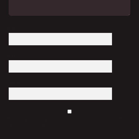
İsim*
E-Posta*
Web Sitesi
Daha sonraki yorumlarımda kullanılması için adım, e-posta adresim ve site adresim
bu tarayıcıya kaydedilsin.