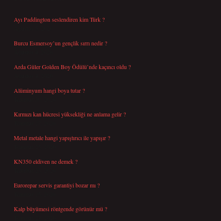
Ayı Paddington seslendiren kim Türk ?
Ağustos 5, 2026
Burcu Esmersoy’un gençlik sırrı nedir ?
Ağustos 4, 2026
Arda Güler Golden Boy Ödülü’nde kaçıncı oldu ?
Ağustos 4, 2026
Alüminyum hangi boya tutar ?
Temmuz 30, 2026
Kırmızı kan hücresi yüksekliği ne anlama gelir ?
Temmuz 27, 2026
Metal metale hangi yapıştırıcı ile yapışır ?
Temmuz 25, 2026
KN350 eldiven ne demek ?
Temmuz 25, 2026
Eurorepar servis garantiyi bozar mı ?
Temmuz 25, 2026
Kalp büyümesi röntgende görünür mü ?
Temmuz 23, 2026