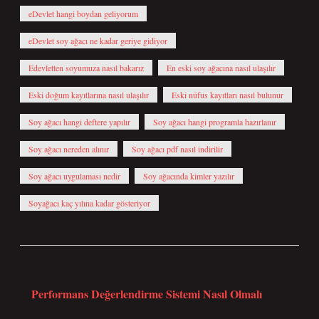
eDevlet hangi boydan geliyorum
eDevlet soy ağacı ne kadar geriye gidiyor
Edevletten soyumuza nasıl bakarız
En eski soy ağacına nasıl ulaşılır
Eski doğum kayıtlarına nasıl ulaşılır
Eski nüfus kayıtları nasıl bulunur
Soy ağacı hangi deftere yapılır
Soy ağacı hangi programla hazırlanır
Soy ağacı nereden alınır
Soy ağacı pdf nasıl indirilir
Soy ağacı uygulaması nedir
Soy ağacında kimler yazılır
Soyağacı kaç yılına kadar gösteriyor
Önceki Yazı
Performans Değerlendirme Sistemi Nasıl Olmalı