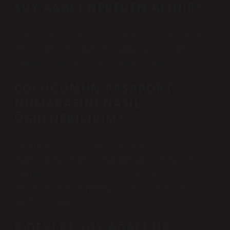
SOY AĞACI NEREDEN ALINIR?
Aile ağacı nasıl oluşturulur? Aile ağacı oluşturma işlemi e-
Devlet Kapısı veya Nüfus ve Vatandaşlık İşleri Genel
Müdürlüğü’nün internet sitesi üzerinden yapılabilir.
ÇOCUĞUMUN PASAPORT
NUMARASINI NASIL
ÖĞRENEBILIRIM?
E-devlet ve T.C. üzerinden pasaport numarası alabilir miyim?
Arama yapmak yerine pasaport numaranızı girerek giriş
yapabilirsiniz. Sonuçlar arasında ilk sonuç girilir. Pasaport
türü, seri numarası/belge numarası/son kullanma tarihi gibi
bilgilere ulaşılabilir.
E-DEVLET SOY AĞACI NE