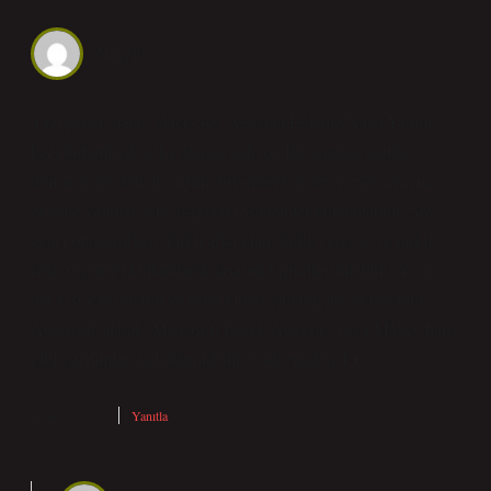
Nurgül
Yazı genel olarak akıcı; Soy Ağacına Ekleme Nasıl Yapılır
bazı bölümlerde arka planda kalıyor. Bu konuda akılda
tutmanın faydalı olacağını düşündüğüm detay: Soy ağacına
ekleme yapmak için aşağıdaki yöntemler kullanılabilir: Soy
ağacı oluştururken, farklı arka plan, farklı çerçeve ve farklı
renk seçeneği kullanılarak tasarım kişiselleştirilebilir. Ayrıca,
her kişi için doğum ve vefat yılları gibi bilgiler eklenebilir.
Alternatif olarak, Microsoft Excel, Ancestry veya MakeCharts
gibi yazılımlar da kullanılabilir. e adresinden T.C.
Ocak 28, 2025
Yanıtla