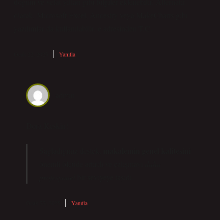
doğum ve vefat yılları gibi bilgiler eklenebilir. Alternatif
olarak, Microsoft Excel, Ancestry veya MakeCharts gibi
yazılımlar da kullanılabilir. e adresinden T.C.
Ocak 22, 2025
Yanıtla
admin
Dora Keskin!
makalemin genel kalitesini
Sağladığınız destek,
önemli ölçüde artırdı ve çalışmayı
daha
profesyonel
bir seviyeye taşıdı.
Ocak 22, 2025
Yanıtla