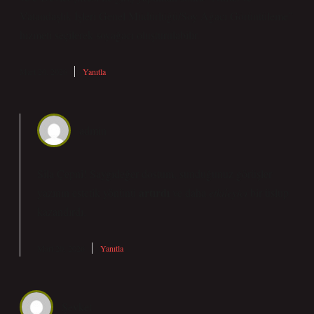
Vatandaşlık İşleri Genel Müdürlüğü/Soy Ağacı Görüntüleme”
hizmeti seçilerek soyağacı oluşturulabilir.
Mart 20, 2026
Yanıtla
admin
Sila Çepni! Saygıdeğer dostum, sunduğunuz görüşler
artırdı
yazının estetik yönünü
ve daha
etkileyici
bir üslup
kazandırdı.
Mart 20, 2026
Yanıtla
Şevket