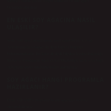
soyağacı olarak yazılır. Doğru kullanım bir aile ağacı
biçiminde olmalıdır.
EN ESKI SOY AĞACINA NASIL
ULAŞILIR?
Soru: Aile ağacı araştırmasını nasıl yapabilirim? Cevap:
Arşivlerimizde soyağacı ile ilgili bilgi ve belgeler
bulunmamaktadır. Bu konu ile ilgili bilgileri İçişleri Bakanlığı
Nüfus ve Vatandaşlık İşleri Genel Müdürlüğü’nden veya bağlı
olduğunuz nüfus müdürlüğünden alabilirsiniz.
SOY AĞACI HANGI PROGRAMLA
HAZIRLANIR?
Dede. GRAMPS programıyla aile ağacınızı ücretsiz
oluşturabilirsiniz.