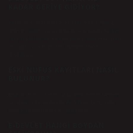
KADAR GERIYE GIDIYOR?
Türkiye’de ilk resmi nüfus sayımı 1904 yılında başladı. E-
devlet’te o tarihte yaşayan en büyük çocuğunuzun doğduğu
yıla geri dönebilirsiniz. Örneğin, büyükbabanız 1904 yılında
80 yaşındaysa, e-devlet nüfus verilerinde 1840’lara
ulaşabilirsiniz.
ESKI NÜFUS KAYITLARI NASIL
BULUNUR?
Kişilerin altsoy ve altsoyuna ait kayıtların e-devlet üzerinden
sorgulanması, bu mümkün değilse herhangi bir ilçe nüfus
müdürlüğünden talep edilmesi mümkündür.
E-DEVLET HANGI BOYDAN