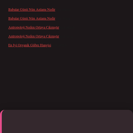
Babalar Günü Nün Anlamı Nedir
için
admin
Babalar Günü Nün Anlamı Nedir
için
Altan
Antropoloji Neden Ortaya Çıkmıştır
için
admin
Antropoloji Neden Ortaya Çıkmıştır
için
Ayaz
En Iyi Organik Gübre Hangisi
için
admin
giriş