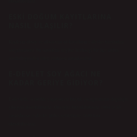
ulaşabilirsiniz.
ESKI DOĞUM KAYITLARINA
NASIL ULAŞILIR?
Kişilerin altsoy ve altsoyuna ait kayıtların e-devlet üzerinden
sorgulanması, bu mümkün değilse herhangi bir ilçe nüfus
müdürlüğünden talep edilmesi mümkündür.
E-DEVLET SOY AĞACI NE
KADAR GERIYE GIDIYOR?
E-devlette, o tarihte yaşayan en büyük çocuğunuzun doğduğu
yıla geri dönebilirsiniz. Örneğin, büyükbabanız 1904’te 80
yaşındaysa, e-devlet nüfus verilerinde 1840’lara
ulaşabilirsiniz.