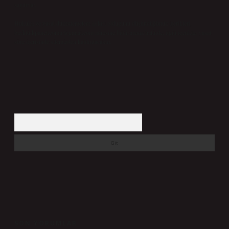
sayılırlar.
Hukuka ve yasal düzenlemelere aykırı olduğunu düşündüğünüz içerikleri,
backlinkpanelicomtr@gmail.com
adresine bildirmeniz halinde, ilgili içerikler yasal
süre içerisinde sitemizden kaldırılacaktır.
Arama
SON YORUMLAR