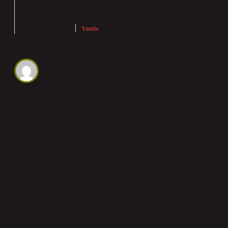
Teşekkür ederim, önerileriniz yazının
doğallığını
artırdı.
Ağustos 21, 2025
Yanıtla
Sila Çepni
Yazı genel olarak akıcı; Soy Ağacına Ekleme Nasıl Yapılır
bazı bölümlerde arka planda kalıyor. Bunu okurken not
aldığım kısa bir ayrıntı var: Soy ağacına ekleme yapmak için
aşağıdaki yöntemler kullanılabilir: Soy ağacı oluştururken,
farklı arka plan, farklı çerçeve ve farklı renk seçeneği
kullanılarak tasarım kişiselleştirilebilir. Ayrıca, her kişi için
doğum ve vefat yılları gibi bilgiler eklenebilir. Alternatif
olarak, Microsoft Excel, Ancestry veya MakeCharts gibi
yazılımlar da kullanılabilir. e adresinden T.C. kimlik numarası
ve e-Devlet şifresi ile giriş yaptıktan sonra “Nüfus ve