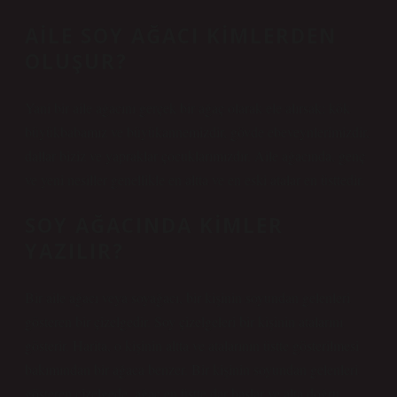
AILE SOY AĞACI KIMLERDEN
OLUŞUR?
Yani bir aile ağacını gerçek bir ağaç olarak ele alırsak; kök
büyükbabamız ve büyükannemizdir, gövde ebeveynlerimizdir,
dallar biziz ve yapraklar çocuklarımızdır. Aile ağacında, genç
ve yeni nesiller genellikle en altta ve en eski atalar en üsttedir.
SOY AĞACINDA KIMLER
YAZILIR?
Bir aile ağacı veya soyağacı, bir kişinin soyundan gelenleri
gösteren bir çizelgedir. Soy çizelgeleri bir kişinin atalarını
gösterir. Harita, o kişinin altta ve atalarının üstte gösterilmesi
bakımından bir ağaca benzer. Bir kişinin soyundan gelenleri
gösteren çizelgede, ağaç en üstte dar başlar ve alta doğru