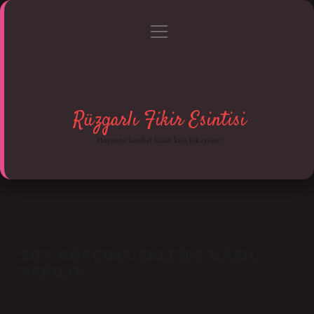
menüyü
Anasayfa
Gizlilik Politikası
Yasal Uyarı
aç
Hakkımızda
Rüzgarlı Fikir Esintisi
Hayatına hareket katan kısa hikayeler!
SOY AĞACINA EKLEME NASIL
YAPILIR
Tarih: Ekim 14, 2024