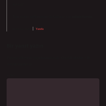
Şevket!
minnettarım
Tam uyum sağlamasam da katkınız için
.
Haziran 6, 2026
Yanıtla
Bir yanıt yazın
E-posta adresiniz yayınlanmayacak.
Gerekli alanlar
*
ile
işaretlenmişlerdir
Yorum