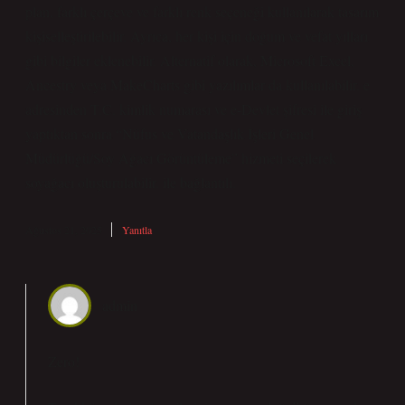
plan, farklı çerçeve ve farklı renk seçeneği kullanılarak tasarım
kişiselleştirilebilir. Ayrıca, her kişi için doğum ve vefat yılları
gibi bilgiler eklenebilir. Alternatif olarak, Microsoft Excel,
Ancestry veya MakeCharts gibi yazılımlar da kullanılabilir. e
adresinden T.C. kimlik numarası ve e-Devlet şifresi ile giriş
yaptıktan sonra “Nüfus ve Vatandaşlık İşleri Genel
Müdürlüğü/Soy Ağacı Görüntüleme” hizmeti seçilerek
soyağacı oluşturulabilir. ile bağlantılı.
Ağustos 21, 2025
Yanıtla
admin
Zero!