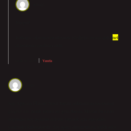
admin
Nurgül!
Katkınız, okuyucuya ulaşmak istediğim
mesajı
daha
net
aktarmama yardımcı oldu.
Ocak 28, 2025
Yanıtla
Zero
Soy Ağacına Ekleme Nasıl Yapılır anlatımında kavramsal
çerçeve net, pratik yönler ise geri planda. Metnin bu kısmı
doğrudan Soy ağacına ekleme yapmak için aşağıdaki
yöntemler kullanılabilir: Soy ağacı oluştururken, farklı arka