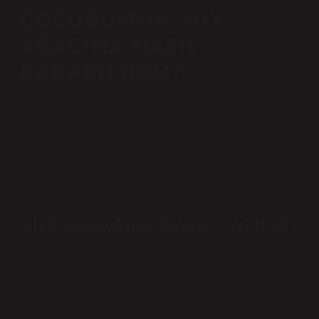
ÇOCUĞUMUN SOY
AĞACINA NASIL
BAKABILIRIM?
1- Soyağacı uygulamasına nereden giriş yapabilirim? Nüfus ve
Vatandaşlık Hizmetleri Genel Müdürlüğü Soyağacı Bilgi
Servisi üzerinden e-Devlet üzerinden veya www..tr
adresindeki “Hizmetler/E-Sorgulama” menü öğelerinden
erişim sağlanabilir.
AILE SOYAĞACI NASIL YAZILIR?
Bir diyagram, bir hayat ağacı, bir soyağacı, bir kişinin veya bir
ailenin en uzak atadan başlayarak tüm dallarını gösteren bir
soyağacı anlamına gelir. Bu kelime sıklıkla yanlış bir şekilde