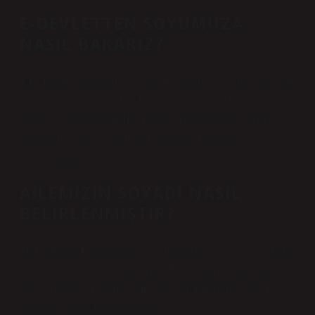
E-DEVLETTEN SOYUMUZA
NASIL BAKARIZ?
T.C. Kimlik numaranız ve e-devlet şifreniz veya diğer güvenli
kimlik doğrulama araçlarıyla adrese giriş yaptıktan sonra
“Nüfus ve Vatandaşlık İşleri Genel Müdürlüğü/Soy Bilgisi
Sorgulama” servisi aracılığıyla soyağacı belgenizi
oluşturabilirsiniz.
AILEMIZIN SOYADI NASIL
BELIRLENMIŞTIR?
Türk Medeni Kanunu’nun 321. maddesine göre, “ana ve baba
evli ise çocuk aile soyadını taşır.” Bu hüküm, evlilik içinde
doğan çocuğun soyadının aile adı, yani babasının soyadı
olacağını açıkça belirtmektedir.