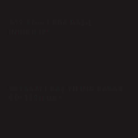
genişler.
SOY AĞACI PDF NASIL
INDIRILIR?
Aile ağacı sorgulama ekranında, sağ üstte indirme butonunu
göreceksiniz. Bu butona tıklayarak, gerekli bilgileri PDF
formatında bilgisayarınıza indirebilirsiniz. İndirdikten sonra,
bu belgeyi yazdırabilirsiniz.
SOYAĞACI KAÇ YILINA KADAR
GÖSTERIYOR?
E-devlette, o tarihte yaşayan en büyük çocuğunuzun doğduğu
yıla geri dönebilirsiniz. Örneğin, büyükbabanız 1904’te 80
yaşındaysa, e-devlet nüfus verilerinde 1840’lara