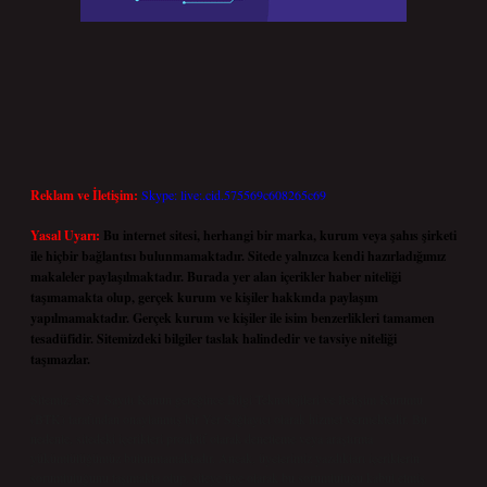
Reklam ve İletişim:
Skype: live:.cid.575569c608265c69
Yasal Uyarı:
Bu internet sitesi, herhangi bir marka, kurum veya şahıs şirketi
ile hiçbir bağlantısı bulunmamaktadır. Sitede yalnızca kendi hazırladığımız
makaleler paylaşılmaktadır. Burada yer alan içerikler haber niteliği
taşımamakta olup, gerçek kurum ve kişiler hakkında paylaşım
yapılmamaktadır. Gerçek kurum ve kişiler ile isim benzerlikleri tamamen
tesadüfidir. Sitemizdeki bilgiler taslak halindedir ve tavsiye niteliği
taşımazlar.
Sitemiz, 5651 Sayılı Kanun gereğince Bilgi Teknolojileri ve İletişim Kurumu
(BTK) tarafından onaylanmış bir Yer Sağlayıcı olarak hizmet vermektedir. Bu
nedenle, sitedeki içerikleri proaktif olarak denetleme veya araştırma
yükümlülüğümüz bulunmamaktadır. Ancak, üyelerimiz yazdıkları içeriklerin
sorumluluğunu taşımakta olup, siteye üye olarak bu sorumluluğu kabul etmiş