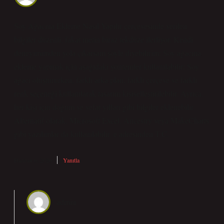
Soy Ağacına Ekleme Nasıl Yapılır çerçevesinde verilen
bilgiler düzenli, fakat metin biraz tekdüze ilerliyor. Kendi
deneyimimden yola çıkarsam şöyle diyebilirim: Soy ağacına
ekleme yapmak için aşağıdaki yöntemler kullanılabilir: Soy
ağacı oluştururken, farklı arka plan, farklı çerçeve ve farklı
renk seçeneği kullanılarak tasarım kişiselleştirilebilir. Ayrıca,
her kişi için doğum ve vefat yılları gibi bilgiler eklenebilir.
Alternatif olarak, Microsoft Excel, Ancestry veya MakeCharts
gibi yazılımlar da kullanılabilir. e adresinden T.C.
Haziran 6, 2026
Yanıtla
admin