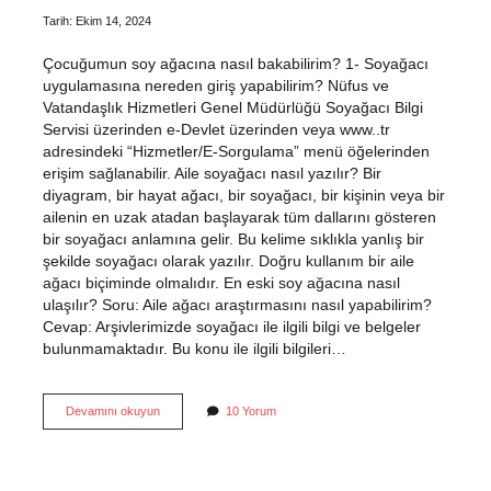
Tarih: Ekim 14, 2024
Çocuğumun soy ağacına nasıl bakabilirim? 1- Soyağacı
uygulamasına nereden giriş yapabilirim? Nüfus ve
Vatandaşlık Hizmetleri Genel Müdürlüğü Soyağacı Bilgi
Servisi üzerinden e-Devlet üzerinden veya www..tr
adresindeki “Hizmetler/E-Sorgulama” menü öğelerinden
erişim sağlanabilir. Aile soyağacı nasıl yazılır? Bir
diyagram, bir hayat ağacı, bir soyağacı, bir kişinin veya bir
ailenin en uzak atadan başlayarak tüm dallarını gösteren
bir soyağacı anlamına gelir. Bu kelime sıklıkla yanlış bir
şekilde soyağacı olarak yazılır. Doğru kullanım bir aile
ağacı biçiminde olmalıdır. En eski soy ağacına nasıl
ulaşılır? Soru: Aile ağacı araştırmasını nasıl yapabilirim?
Cevap: Arşivlerimizde soyağacı ile ilgili bilgi ve belgeler
bulunmamaktadır. Bu konu ile ilgili bilgileri…
Soy
Devamını okuyun
10 Yorum
Ağacına
Ekleme
Nasıl
Yapılır