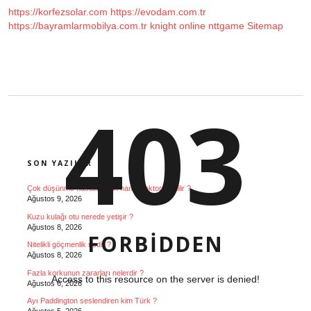
https://korfezsolar.com
https://evodam.com.tr
https://bayramlarmobilya.com.tr
knight online
nttgame
Sitemap
403
SIDEBAR
SON YAZILAR
Çok düşünme hastalığı için hangi doktora gidilir ?
Ağustos 9, 2026
Kuzu kulağı otu nerede yetişir ?
Ağustos 8, 2026
FORBIDDEN
Nitelikli göçmenlik nedir ?
Ağustos 8, 2026
Fazla korkunun zararları nelerdir ?
Access to this resource on the server is denied!
Ağustos 6, 2026
Ayı Paddington seslendiren kim Türk ?