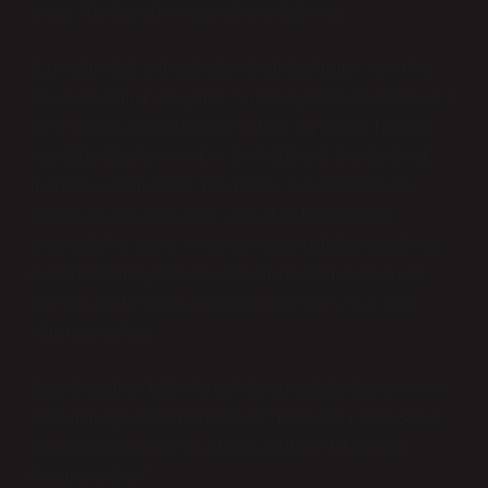
Sonuç: Toplumu Düşünmeye Davet Ediyoruz
Kazanılmış hak aylığında değerlendirilen hizmet süresi, bir
kişinin toplumsal cinsiyetine, yaşına, engellilik durumuna veya
diğer toplumsal faktörlere bağlı olarak değişebilir. Kadınlar
genellikle daha kısa süreler çalışabildikleri için daha düşük
maaşlarla emekli olurlar. Erkekler ise daha uzun süreli ve
kesintisiz çalışma imkanına sahip olduklarından daha
avantajlıdırlar. Ancak, bu durum, adaletsizlikleri derinleştirir.
Çeşitli toplumsal grupların eşit şartlarda hizmet süresi elde
etmesi, sosyal güvenlik sisteminin daha adil ve kapsayıcı
olmasını gerektirir.
Sizce kazanılmış hak aylığında değerlendirilen hizmet süresi,
toplumsal eşitsizlikleri nasıl etkiler? Bu konuda daha eşit bir
düzen kurmak için ne tür adımlar atılabilir? Fikirlerinizi
bizimle paylaşın!