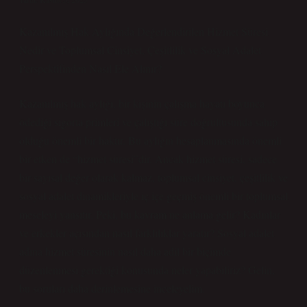
Kazanılmış Hak Aylığında Değerlendirilen Hizmet Süresi
Nedir ve Toplumsal Cinsiyet, Çeşitlilik ve Sosyal Adalet
Perspektifinden Nasıl Ele Alınır?
Kazanılmış hak aylığı, bir kişinin çalışma hayatı boyunca
ödediği sigorta primleri ve çalıştığı süre doğrultusunda sahip
olduğu önemli bir haktır. Bu aylığın hesaplanmasında önemli
bir etken de “hizmet süresi”dir. Ancak hizmet süresi, sadece
bir sayısal değer olarak kalmaz, toplumsal cinsiyet, çeşitlilik ve
sosyal adalet dinamikleriyle iç içe geçmiş önemli bir toplumsal
meseleyi yansıtır. Peki, bu kavram ne anlama gelir? Kadınlar
ve erkekler açısından nasıl farklılıklar yaratır? Sosyal adalet
adına hizmet süresinin nasıl daha adil bir biçimde
düzenlenmesi gerektiği konusunda neler yapabiliriz? Gelin,
bu soruları daha derinlemesine inceleyelim.