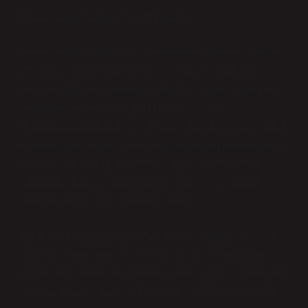
Hizmet Süresi Nedir ve Nasıl Hesaplanır?
Hizmet süresi, bir kişinin sigorta primlerini ödeyerek, sosyal
güvenlik sistemine dahil olduğu ve çalıştığı toplam süreyi
ifade eder. Bu süre, emeklilik, malullük, yaşlılık ve benzeri
durumlarda elde edilen kazanılmış hak aylığının
hesaplanmasında belirleyici rol oynar. Yani, bir kişinin emekli
maaşı ne kadar uzun bir süre çalışıp sigorta primi ödemişse, o
kadar yüksek olabilir. Bu durum, yalnızca sigorta primi
ödemekle kalmaz, aynı zamanda kişinin sosyal güvenlik
sisteminden alacağı destekleri de etkiler.
Ancak bu hesaplama, toplumsal cinsiyet, çeşitlilik ve sosyal
adalet açısından oldukça önemli bir meseleye dönüşebilir.
Hizmet süresinin hesaplanmasında, belirli toplumsal grupların
farklı koşullarda çalıştığı ve bazen hak ettikleri sürenin dahi