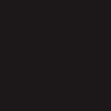
Bu, toplumsal cinsiyet eşitsizliğinin ve kadınların ekonomik
bağımsızlıklarını kazanamamalarının bir yansımasıdır.
Kadınların, toplumsal olarak yükümlü oldukları roller ve
cinsiyetlerine dayalı ayrımcılık nedeniyle, hizmet süreleri daha
kısa olabiliyor. Kazanılmış hak aylığı bu bağlamda, kadınların
ekonomik güvenliklerinin tehlikeye girmemesi için kritik bir
öneme sahiptir.
Erkeklerin Perspektifi: Çözüm Odaklı ve Analitik Yaklaşım
Erkekler genellikle daha uzun süreler boyunca kesintisiz
olarak çalışabilme imkânına sahiptir. Bu, onların hizmet
sürelerini ve dolayısıyla kazanılmış hak aylıklarını artıran bir
faktördür. Erkeklerin iş gücü piyasasında daha fazla süre
geçirmeleri, kazandıkları primlerin yüksek olmasına ve
emeklilikte daha güvenli bir gelecek elde etmelerine olanak