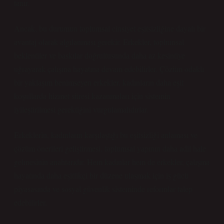
tanır.
Ancak, bu durumun toplumsal cinsiyet eşitsizliğine dayalı bir
avantaj olarak algılanması gerekir. Erkekler, toplumsal
beklentiler ve baskılar doğrultusunda daha az kesintiye
uğrayarak çalışma hayatına devam edebilirler. Çözüm odaklı
bir yaklaşım benimseyen erkekler, kadınların daha eşit
koşullarda hizmet süresi kazanmaları için sistemin
iyileştirilmesi gerektiğini vurgulamalıdırlar.
Erkeklerin, kadınların karşılaştığı bu eşitsizliği anlaması ve
çözüm önerileri geliştirmesi, toplumsal yapının daha adil hale
gelmesinin anahtarıdır. Hem kadınlar hem de erkekler, çalışma
hayatında daha eşitlikçi bir düzene ulaşmak için iş gücü
piyasasında ve sosyal güvenlik sisteminde reformlar talep
edebilirler.