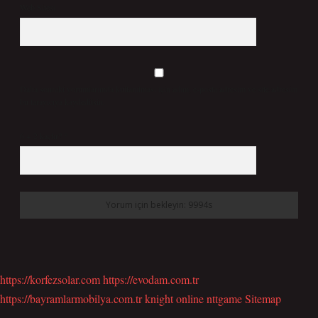
Web Sitesi
Daha sonraki yorumlarımda kullanılması için adım, e-posta adresim ve site adresim
bu tarayıcıya kaydedilsin.
6 + 2 kaçtır?
*
https://korfezsolar.com
https://evodam.com.tr
https://bayramlarmobilya.com.tr
knight online
nttgame
Sitemap