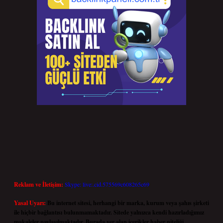
Reklam ve İletişim:
Skype: live:.cid.575569c608265c69
Yasal Uyarı:
Bu internet sitesi, herhangi bir marka, kurum veya şahıs şirketi
ile hiçbir bağlantısı bulunmamaktadır. Sitede yalnızca kendi hazırladığımız
makaleler paylaşılmaktadır. Burada yer alan içerikler haber niteliği