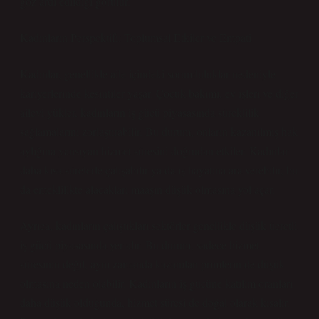
göz ardı edildiği görülür.
Kadınların Perspektifi: Toplumsal Etkiler ve Empati
Kadınlar, genellikle aile içindeki sorumluluklar nedeniyle
kariyerlerinde kesintiler yaşar. Çocuk bakımı, ev işleri ve diğer
ailevi yükler, kadınların iş gücü piyasasında süreklilik
sağlamalarını zorlaştırabilir. Bu durum, onların kazanılmış hak
aylığına yansıyan hizmet süresini doğrudan etkiler. Kadınlar
daha kısa sürelerle çalışabilir ya da iş hayatına ara verebilir, bu
da emeklilikte alacakları maaşın düşük olmasına yol açar.
Ayrıca, kadınların çalıştıkları sektörler genellikle düşük ücretli
iş gücü piyasasında yer alır. Bu durum, sadece hizmet
süresinin değil, aynı zamanda kazanılan primlerin de düşük
olmasına neden olabilir. Kadınların iş gücüne katılım oranları
daha düşük olduğunda, hizmet süresi de doğal olarak kısalır.