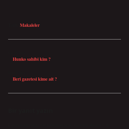
Makaleler
Tarih:
Önceki Yazı
Hunko sahibi kim ?
Sonraki Yazı
Ileri gazetesi kime ait ?
Bir yanıt yazın
E-posta adresiniz yayınlanmayacak.
Gerekli alanlar
*
ile