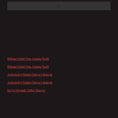
SON YORUMLAR
Babalar Günü Nün Anlamı Nedir
için
admin
Babalar Günü Nün Anlamı Nedir
için
Altan
Antropoloji Neden Ortaya Çıkmıştır
için
admin
Antropoloji Neden Ortaya Çıkmıştır
için
Ayaz
En Iyi Organik Gübre Hangisi
için
admin