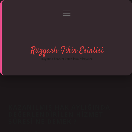
menüyü
Anasayfa
Gizlilik Politikası
Yasal Uyarı
aç
Hakkımızda
Rüzgarlı Fikir Esintisi
Hayatına hareket katan kısa hikayeler!
KAZANILMIŞ HAK AYLIĞINDA
DEĞERLENDIRILEN HIZMET
SÜRESI NE DEMEK ?
Tarih: Kasım 5, 2025