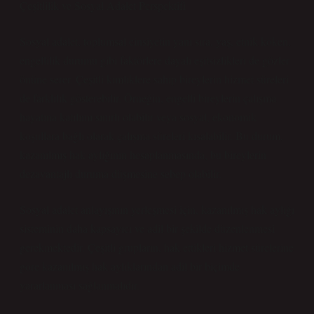
Çeşitlilik ve Sosyal Adalet Perspektifi
Sosyal adalet, toplumsal cinsiyetin yanı sıra, yaş, etnik köken,
engellilik durumu gibi faktörlere dayalı eşitsizlikleri de gözler
önüne serer. Çeşitli kimliklere sahip bireylerin hizmet süreleri
de farklılık gösterebilir. Örneğin, engelli bireylerin çalışma
hayatına katılımı sınırlı olabilir veya sosyal, ekonomik
koşullara bağlı olarak çalışma süreleri kısalabilir. Bu durum,
kazanılmış hak aylığının hesaplanmasında, bu bireylerin
dezavantajlı duruma düşmesine sebep olabilir.
Sosyal adalet anlayışının yerleşmesi için, kazanılmış hak aylığı
sisteminin daha kapsayıcı ve adil bir şekilde düzenlenmesi
gerekmektedir. Çeşitli grupların, hak ettikleri hizmet sürelerine
göre kazanılmış hak aylıklarından adil bir biçimde
yararlanması sağlanmalıdır.