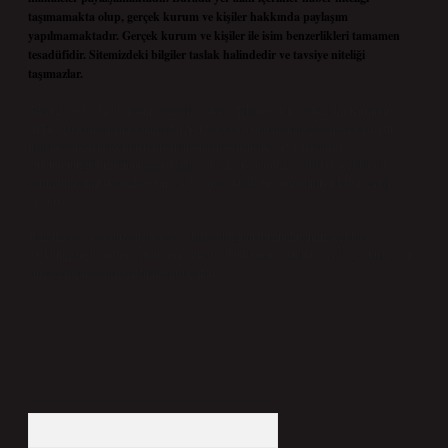
taşımamakta olup, gerçek kurum ve kişiler hakkında paylaşım
yapılmamaktadır. Gerçek kurum ve kişiler ile isim benzerlikleri tamamen
tesadüfidir. Sitemizdeki bilgiler taslak halindedir ve tavsiye niteliği
taşımazlar.
Sitemiz, 5651 Sayılı Kanun gereğince Bilgi Teknolojileri ve İletişim Kurumu
(BTK) tarafından onaylanmış bir Yer Sağlayıcı olarak hizmet vermektedir. Bu
nedenle, sitedeki içerikleri proaktif olarak denetleme veya araştırma
yükümlülüğümüz bulunmamaktadır. Ancak, üyelerimiz yazdıkları içeriklerin
sorumluluğunu taşımakta olup, siteye üye olarak bu sorumluluğu kabul etmiş
sayılırlar.
Hukuka ve yasal düzenlemelere aykırı olduğunu düşündüğünüz içerikleri,
backlinkpanelicomtr@gmail.com
adresine bildirmeniz halinde, ilgili içerikler yasal
süre içerisinde sitemizden kaldırılacaktır.
Arama