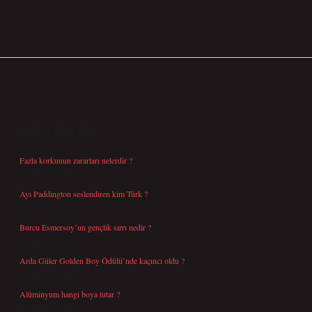
SIDEBAR
SON YAZILAR
Fazla korkunun zararları nelerdir ?
Ağustos 6, 2026
Ayı Paddington seslendiren kim Türk ?
Ağustos 5, 2026
Burcu Esmersoy’un gençlik sırrı nedir ?
Ağustos 4, 2026
Arda Güler Golden Boy Ödülü’nde kaçıncı oldu ?
Ağustos 4, 2026
Alüminyum hangi boya tutar ?
Temmuz 30, 2026