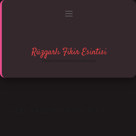
menüyü
Anasayfa
Gizlilik Politikası
Yasal Uyarı
aç
Hakkımızda
Rüzgarlı Fikir Esintisi
Hayatına hareket katan kısa hikayeler!
ILERI GAZETESI KIME AIT ?
Tarih: Kasım 5, 2025
İleri Gazetesi Kime Aittir? Psikolojik Bir Mercekten Bakış