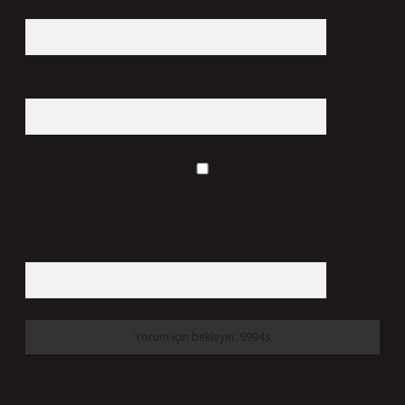
E-Posta*
Web Sitesi
Daha sonraki yorumlarımda kullanılması için adım, e-posta adresim ve site adresim
bu tarayıcıya kaydedilsin.
5 + 3 kaçtır?
*