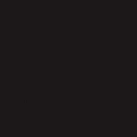
Sosyal Psikoloji ve Medya İlişkisi
Sosyal psikoloji, bireylerin toplumsal çevreleriyle nasıl
etkileşimde bulunduğunu ve toplumun birey üzerindeki
etkisini araştırır. İleri Gazetesi gibi bir medya organının,
toplumsal normlara ve gruplara nasıl hizmet ettiğini incelemek
de son derece önemlidir. Gazetenin sahipliği, sadece bireylerin
kişisel algılarını değil, aynı zamanda toplumun kolektif
bilinçaltını da etkiler.
Sosyal psikoloji perspektifinden bakıldığında, medya
organlarının sahipleri, grup psikolojisini etkileme gücüne
sahiptir. Bir gazetenin sahipliği, bu gazetenin hangi
topluluklara hitap ettiğini, hangi değerleri savunduğunu ve
hangi düşünceleri yaydığını belirler. İleri Gazetesi’nin
sahipliği de, belirli bir sosyal gruba hitap ediyorsa, o grubun
diğer bireylerinin de aynı şekilde davranma eğiliminde