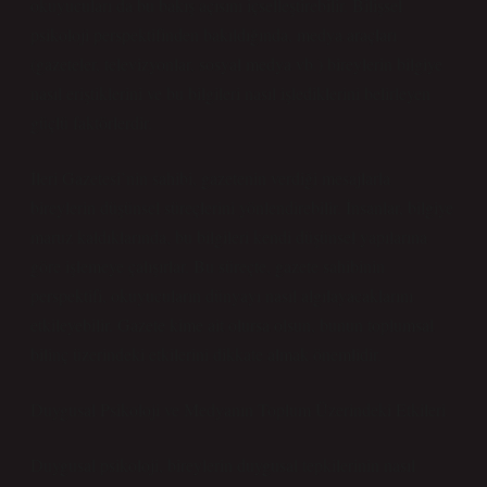
okuyucuları da bu bakış açısını içselleştirebilir. Bilişsel
psikoloji perspektifinden bakıldığında, medya araçları
(gazeteler, televizyonlar, sosyal medya vb.) bireylerin bilgiye
nasıl eriştiklerini ve bu bilgileri nasıl işlediklerini belirleyen
güçlü faktörlerdir.
İleri Gazetesi’nin sahibi, gazetenin verdiği mesajlarla
bireylerin düşünsel süreçlerini yönlendirebilir. İnsanlar, bilgiye
maruz kaldıklarında, bu bilgileri kendi düşünsel yapılarına
göre işlemeye çalışırlar. Bu süreçte, gazete sahibinin
perspektifi, okuyucuların dünyayı nasıl algılayacaklarını
etkileyebilir. Gazete kime ait olursa olsun, bunun toplumsal
bilinç üzerindeki etkilerini dikkate almak önemlidir.
Duygusal Psikoloji ve Medyanın Toplum Üzerindeki Etkileri
Duygusal psikoloji, bireylerin duygusal tepkilerinin nasıl