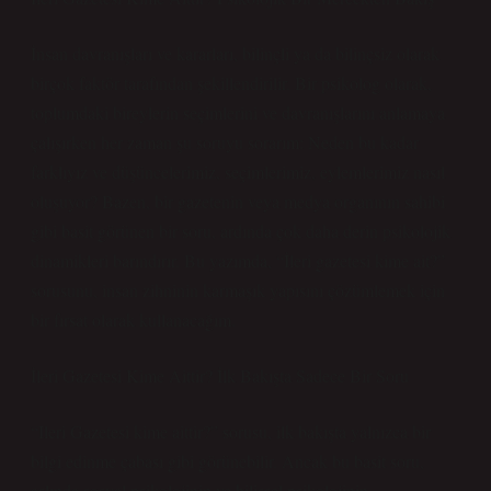
İnsan davranışları ve kararları, bilinçli ya da bilinçsiz olarak
birçok faktör tarafından şekillendirilir. Bir psikolog olarak,
toplumdaki bireylerin seçimlerini ve davranışlarını anlamaya
çalışırken her zaman şu soruyu sorarım: Neden bu kadar
farklıyız ve düşüncelerimiz, seçimlerimiz, eylemlerimiz nasıl
oluşuyor? Bazen, bir gazetenin veya medya organının sahibi
gibi basit görünen bir soru, ardında çok daha derin psikolojik
dinamikleri barındırır. Bu yazımda, “İleri gazetesi kime ait?”
sorusunu, insan zihninin karmaşık yapısını çözümlemek için
bir fırsat olarak kullanacağım.
İleri Gazetesi Kime Aittir? İlk Bakışta Sadece Bir Soru
“Ileri Gazetesi kime aittir?” sorusu, ilk bakışta yalnızca bir
bilgi edinme çabası gibi görünebilir. Ancak bu basit soru,
aslında sosyal psikolojinin ve bilişsel psikolojinin