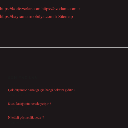
https://korfezsolar.com
https://evodam.com.tr
https://bayramlarmobilya.com.tr
Sitemap
SIDEBAR
SON YAZILAR
Çok düşünme hastalığı için hangi doktora gidilir ?
Ağustos 9, 2026
Kuzu kulağı otu nerede yetişir ?
Ağustos 8, 2026
Nitelikli göçmenlik nedir ?
Ağustos 8, 2026