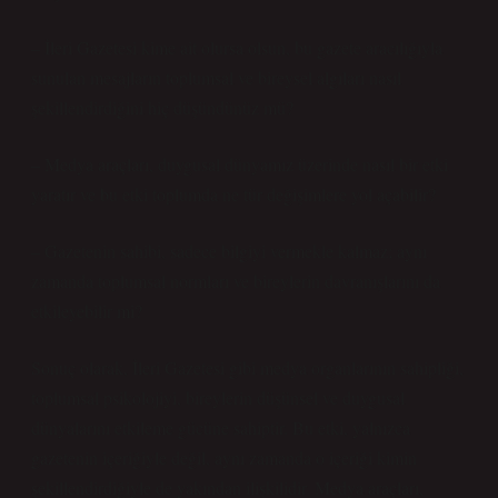
– İleri Gazetesi kime ait olursa olsun, bu gazete aracılığıyla
sunulan mesajların toplumsal ve bireysel algıları nasıl
şekillendirdiğini hiç düşündünüz mü?
– Medya araçları, duygusal dünyamız üzerinde nasıl bir etki
yaratır ve bu etki toplumda ne tür değişimlere yol açabilir?
– Gazetenin sahibi, sadece bilgiyi vermekle kalmaz; aynı
zamanda toplumsal normları ve bireylerin davranışlarını da
etkileyebilir mi?
Sonuç olarak, İleri Gazetesi gibi medya organlarının sahipliği,
toplumsal psikolojiyi, bireylerin düşünsel ve duygusal
dünyalarını etkileme gücüne sahiptir. Bu etki, yalnızca
gazetenin içeriğiyle değil, aynı zamanda o içeriği kimin
şekillendirdiğiyle de yakından ilişkilidir. Medya araçları,