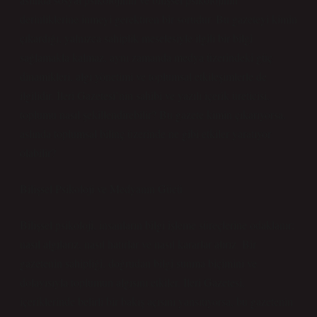
derinliklerine inmeyi gerektiren bir sorudur. Bu gazeteyi kimin
çıkardığı, yalnızca sahiplik meselesiyle ilgili bir bilgi
sağlamakla kalmaz, aynı zamanda medya üzerindeki güç
dinamikleri, algı yönetimi ve toplumsal etkileşimlerle de
ilgilidir. İleri Gazetesi’nin sahibi ve yazılı içerik üreticisi,
toplumu nasıl şekillendirebilir? Bu gazete kimin çıkarıyorsa,
aslında toplumsal bilinç üzerinde ne gibi etkiler yaratıyor
olabilir?
Bilişsel Psikoloji ve Medyanın Gücü
Bilişsel psikoloji, insanların bilgi işleme süreçlerine odaklanır:
nasıl algılarız, nasıl hatırlar ve nasıl kararlar alırız. Bir
gazetenin sahipliği, doğrudan bilgi sunma biçimini ve
dolayısıyla toplumun algısını etkiler. İleri Gazetesi,
içeriklerinde belirli bir bakış açısını yansıtıyorsa, bu gazetenin