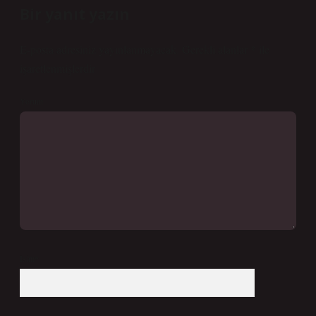
Bir yanıt yazın
E-posta adresiniz yayınlanmayacak.
Gerekli alanlar
*
ile
işaretlenmişlerdir
Yorum
İsim*