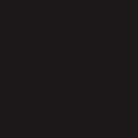
şekillendiğini inceler. Bir gazete, okuyucusunun duygusal
dünyasına hitap ettiğinde, toplumda daha güçlü bir etki
yaratabilir. İleri Gazetesi gibi medya organları, sahiplerinin
dünya görüşünü yansıtarak okuyucuların duygusal algısını
şekillendirebilir. Duygular, bireylerin kararlarını etkileyen
güçlü bir faktördür. Bir gazetenin, okuyucusunun öfkesini,
korkularını ya da sevincini körükleyerek toplumsal duygusal
dinamiklere katkı sağladığı söylenebilir.
İleri Gazetesi’nin yazı içerikleri, özellikle belirli bir siyasi veya
toplumsal görüşü destekliyorsa, okuyucuların bu yazılara nasıl
duygusal tepkiler vereceği önemli bir konudur. Örneğin, belirli
bir politikaya dair yazılan yazılar, okuyucuların kendilerini ya
daha güvende hissetmelerine ya da daha kaygılı hissetmelerine
yol açabilir. Bu duygusal tepkiler, bireylerin toplumdaki diğer
insanlarla etkileşimlerini de değiştirebilir.