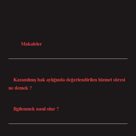
bilinçli ve bilinçsiz düşüncelerimizi yönlendiren güçlü
psikolojik araçlardır.
Makaleler
Tarih:
Önceki Yazı
Kazanılmış hak aylığında değerlendirilen hizmet süresi
ne demek ?
Sonraki Yazı
Ilgilenmek nasıl olur ?