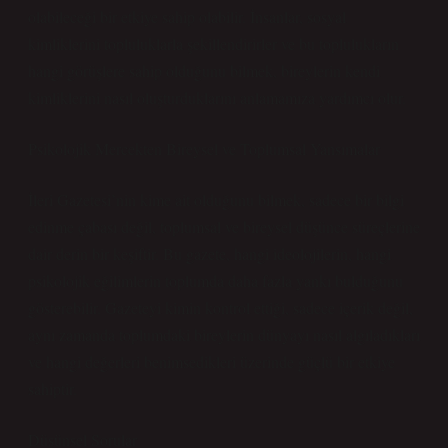
olabileceği bir etkiye sahip olabilir. İnsanlar, sosyal
kimliklerini topluluklarla şekillendirirler ve bu toplulukların
hangi görüşlere sahip olduğunu bilmek, bireylerin kendi
kimliklerini nasıl oluşturduklarını anlamamıza yardımcı olur.
Psikolojik Mercekten Bireysel ve Toplumsal Yansımalar
İleri Gazetesi’nin kime ait olduğunu bilmek, sadece bir bilgi
edinme çabası değil, toplumsal ve bireysel düşünce süreçlerine
dair derin bir keşiftir. Bu gazete, hangi ideolojilerin, hangi
psikolojik eğilimlerin toplumda daha fazla yankı bulduğunu
gösterebilir. Gazeteyi kimin kontrol ettiği, sadece içerik değil,
aynı zamanda toplumdaki bireylerin dünyayı nasıl algıladıkları
ve hangi değerleri benimsedikleri üzerinde güçlü bir etkiye
sahiptir.
Düşünsel Sorular