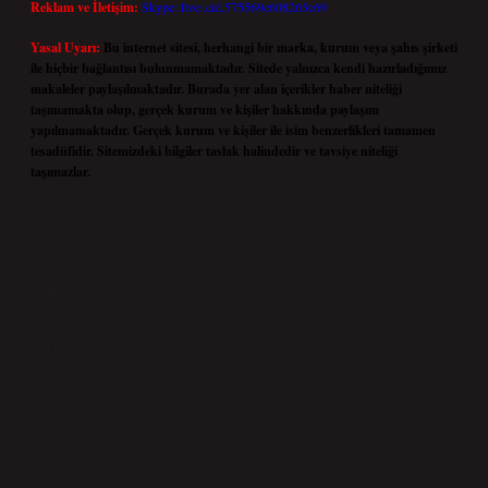
Reklam ve İletişim:
Skype: live:.cid.575569c608265c69
Yasal Uyarı:
Bu internet sitesi, herhangi bir marka, kurum veya şahıs şirketi
ile hiçbir bağlantısı bulunmamaktadır. Sitede yalnızca kendi hazırladığımız
makaleler paylaşılmaktadır. Burada yer alan içerikler haber niteliği
taşımamakta olup, gerçek kurum ve kişiler hakkında paylaşım
yapılmamaktadır. Gerçek kurum ve kişiler ile isim benzerlikleri tamamen
tesadüfidir. Sitemizdeki bilgiler taslak halindedir ve tavsiye niteliği
taşımazlar.
Sitemiz, 5651 Sayılı Kanun gereğince Bilgi Teknolojileri ve İletişim Kurumu
(BTK) tarafından onaylanmış bir Yer Sağlayıcı olarak hizmet vermektedir. Bu
nedenle, sitedeki içerikleri proaktif olarak denetleme veya araştırma
yükümlülüğümüz bulunmamaktadır. Ancak, üyelerimiz yazdıkları içeriklerin
sorumluluğunu taşımakta olup, siteye üye olarak bu sorumluluğu kabul etmiş
sayılırlar.
Hukuka ve yasal düzenlemelere aykırı olduğunu düşündüğünüz içerikleri,
backlinkpanelicomtr@gmail.com
adresine bildirmeniz halinde, ilgili içerikler yasal
süre içerisinde sitemizden kaldırılacaktır.