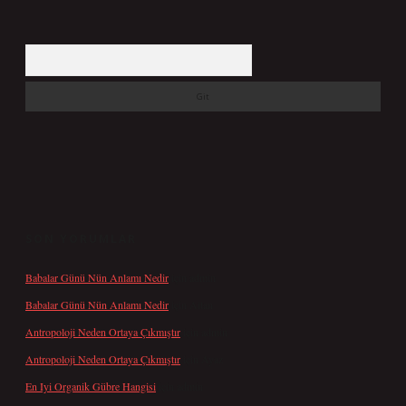
Arama
SON YORUMLAR
Babalar Günü Nün Anlamı Nedir
için
admin
Babalar Günü Nün Anlamı Nedir
için
Altan
Antropoloji Neden Ortaya Çıkmıştır
için
admin
Antropoloji Neden Ortaya Çıkmıştır
için
Ayaz
En Iyi Organik Gübre Hangisi
için
admin