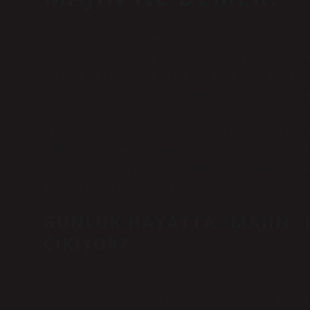
Bazı kelimeler var ki günlük hayatta bir anda karşımıza çıkı
demek?” sorusu da benim son zamanlarda birkaç arkadaş soh
farklı anlamlar taşıyabildiğini fark ettiğim bir ifade oldu. İ
duyduğum şeylerle akşam telefon ekranında karşılaştığım kel
Majın kelimesi aslında tek bir sabit tanıma sıkışmıyor. Kullan
dillerden etkilenmiş söylemlerde karşımıza çıkan bir ifade gi
düşündüm. Çünkü günümüzde özellikle sosyal medyada kelimele
dillerden alınıp yerelleştiriliyor.
GÜNLÜK HAYATTA “MAJIN” I
ÇIKIYOR?
Bir sabah işe giderken metroda yanımda oturan iki genç kend
Cümlenin tamamı yoktu ama tonlamadan bunun olumlu ya da a