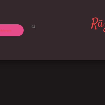
Rüz
akkımızda
?