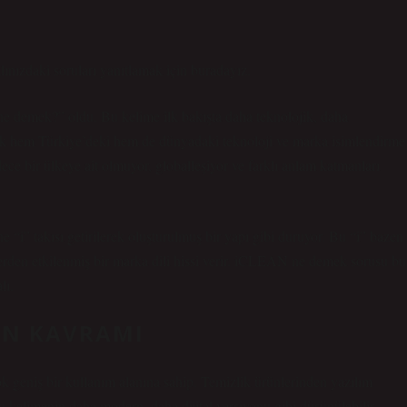
ızdaki soruları yanıtlamak için buradayız.
 demek?” oldu. Bu kelime ilk bakışta daha teknolojik, daha
rak hem Türkiye’deki hem de dünyadaki teknoloji ve marka isimlendirme
ce bir ülkeye ait olmuyor, globalleşiyor ve farklı anlam katmanları
“i” takısı getirilerek oluşturulmuş bir yapı gibi duruyor. Bu “i” bazen
lerden etkilenmiş bir marka dili hissi verir. iCLEAN ne demek sorusu bu
lı.
AN KAVRAMI
 geniş bir kullanım alanına sahip. Temizlik ürünlerinden yazılım
 kelimenin daha modern, daha dijital versiyonu gibi düşünülebilir.