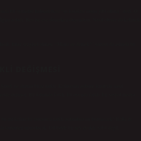
lefonda bir oyundan bahsederken “şu karakter majın gibi olmuş” dedi. O
ğini anladı. Ben ise eve dönerken düşündüm: Nasıl oluyor da kelimele
ulanık, biraz sezgisel olması. “Majın ne demek?” sorusu da aslında bu
KLI DEĞIŞMESI
 Şimdi ise durum biraz farklı. Kelimenin anlamı, kimlerin nasıl
yerde duruyor. Bir forumda farklı, bir oyunda farklı, bir sosyal medya
bu tür kelimeler tamamen farklı anlamlara mı bürünecek? Belki de
a tamamen unutulacak. Dil böyle bir şey çünkü, sabit değil.