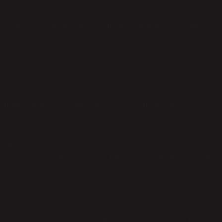
da, hijyen teknolojilerinde ya da mobil uygulamalarda karşımıza
 zamanda teknolojik bir çözüm sunduğunu vurgulamak.
simleri genelde ya doğrudan kabul edilir ya da anlamı sorgulanır.
mizlikle ilgili bir şey” olduğunu düşünüyor ama detayına inen pek
azılımlar konuşuluyor. Geçenlerde bir arkadaşım “iCLEAN diye bir siste
imi çekti çünkü kelimenin kendisi bile bir pazarlama dili taşıyor gibiydi
lgılanıyor. Yani ne yaptığı önemli. Türkiye’de ise isim önce bir