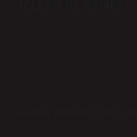
ICLEAN NE DEMEK?
Merhabalar! Yele olarak “iCLEAN ne demek” konusunda aklın
Son zamanlarda karşıma çıkan bir başka ifade de “iCLEAN ne
markalaşmış bir çağrışım yapıyor. Bursa’da yaşayan biri ola
trendlerini takip etmeyi seviyorum. Çünkü bazı kavramlar sade
kazanıyor.
iCLEAN ifadesi genelde “clean” yani temiz kelimesinin önüne 
teknoloji çağrışımı yapar, bazen de Apple tarzı isimlendirme
yüzden tek bir açıklamadan ziyade bir konsept gibi ele alınma
GLOBAL PERSPEKTIFTE ICLE
Dünyada özellikle Amerika ve Avrupa’da “clean” kelimesi çok
sistemlerine kadar birçok yerde kullanılıyor. “iCLEAN” ise bu