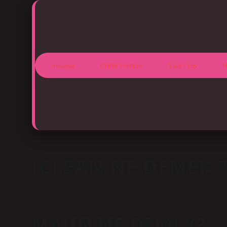
Anasayfa
Gizlilik Politikası
Yasal Uyarı
H
ICLEAN NE DEMEK 
Tarih: Haziran 6, 2026
MAJIN NE DEMEK?