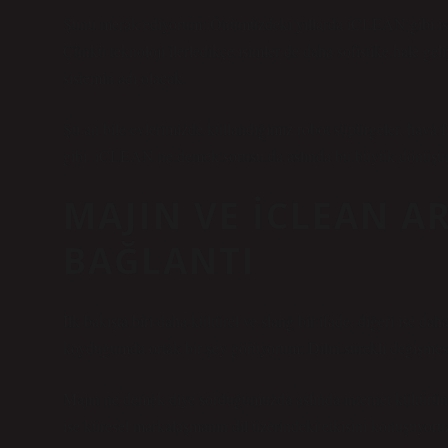
Şunu merak ediyorum: Önümüzdeki yıllarda iCLEAN gibi isi
Çünkü teknoloji ilerledikçe isimler de daha sofistike hale ge
sistemin adı olacak.
Şu an bile evlerimizde kullandığımız robot süpürgeler, hava fi
gibi. iCLEAN ne demek sorusu da aslında bu büyük dönüşü
MAJIN VE ICLEAN 
BAĞLANTI
İlk bakışta biri daha kültürel ve slang bir ifade, diğeri ise 
koyduğumda ortak bir şey görüyorum: Dilin sürekli değişmes
Majın ne demek diye sorduğumuzda aslında internet kültürü
ise küresel markalaşmanın dil üzerindeki etkisini konuşuyoruz