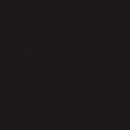
yabancılık hissi yaratıyor, sonra anlamına bakılıyor. Bu da aslı
Ben bunu bazen günlük hayatımda da hissediyorum. Örneğin e
bir duraksıyor. Ama birkaç kullanım sonrası artık o isim sır
aşamasını temsil ediyor.
TEKNOLOJI, TEMIZLIK VE AL
İlginç olan şu ki, “clean” kelimesi sadece fiziksel temizlik de
kavram var mesela. Düzenli, anlaşılır kod anlamına geliyor. 
verimlilik hissi de veriyor.
Bazen akşam eve gelip bilgisayarımı açtığımda masaüstümün kal
alanında bu kavram var aslında. Fiziksel, dijital, zihinsel…
GELECEKTE BU TÜR ISIMLER