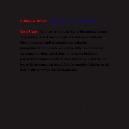
r
Reklam ve İletişim:
Skype: live:.cid.575569c608265c69
Yasal Uyarı:
Bu internet sitesi, herhangi bir marka, kurum
veya şahıs şirketi ile hiçbir bağlantısı bulunmamaktadır.
Sitede yalnızca kendi hazırladığımız makaleler
paylaşılmaktadır. Burada yer alan içerikler haber niteliği
taşımamakta olup, gerçek kurum ve kişiler hakkında
paylaşım yapılmamaktadır. Gerçek kurum ve kişiler ile isim
benzerlikleri tamamen tesadüfidir. Sitemizdeki bilgiler taslak
halindedir ve tavsiye niteliği taşımazlar.
Sitemiz, 5651 Sayılı Kanun gereğince Bilgi Teknolojileri ve
İletişim Kurumu (BTK) tarafından onaylanmış bir Yer Sağlayıcı
olarak hizmet vermektedir. Bu nedenle, sitedeki içerikleri proaktif
olarak denetleme veya araştırma yükümlülüğümüz
bulunmamaktadır. Ancak, üyelerimiz yazdıkları içeriklerin
sorumluluğunu taşımakta olup, siteye üye olarak bu sorumluluğu
kabul etmiş sayılırlar.
Hukuka ve yasal düzenlemelere aykırı olduğunu düşündüğünüz
içerikleri,
backlinkpanelicomtr@gmail.com
adresine bildirmeniz