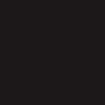
bile bir şeyi anlatırken bazen tam karşılığını bilmediğimiz kel
Majın ne demek sorusu bu yüzden sadece sözlük anlamı arama
kültüründe, bazen manga ve anime etkisinde, bazen de tamamen
KÜLTÜREL ETKILER VE DIJI
İstanbul gibi sürekli hareket eden bir şehirde dil de aynı tra
arkadaş grubunda bambaşka bir anlam kazanabiliyor. “Majın”
bana.
Biraz daha derine indiğimde, internet kültürünün bu tür ke
Asya pop kültürü etkisiyle bazı kelimeler doğrudan Türkçeye 
kelimesi de bazen karakter isimlerinden, bazen güç/enerji ça
beslenebiliyor.
Kendi hayatımdan küçük bir örnek