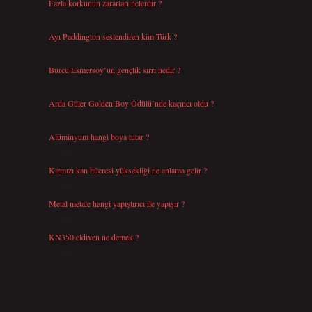
Fazla korkunun zararları nelerdir ?
Ağustos 6, 2026
Ayı Paddington seslendiren kim Türk ?
Ağustos 5, 2026
Burcu Esmersoy’un gençlik sırrı nedir ?
Ağustos 4, 2026
Arda Güler Golden Boy Ödülü’nde kaçıncı oldu ?
Ağustos 4, 2026
Alüminyum hangi boya tutar ?
Temmuz 30, 2026
a
Kırmızı kan hücresi yüksekliği ne anlama gelir ?
Temmuz 27, 2026
Metal metale hangi yapıştırıcı ile yapışır ?
Temmuz 25, 2026
KN350 eldiven ne demek ?
Temmuz 25, 2026