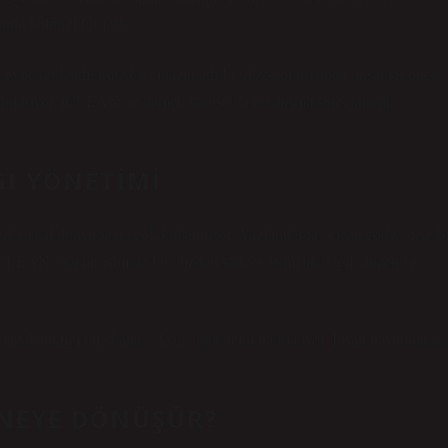
nda kültürel bir fark.
vde kullandığımız bir cihazın adı İngilizce olduğunda, insanlar önce
adanlaşıyor. iCLEAN ne demek sorusu da bu alışma sürecinin ilk
GI YÖNETIMI
ğil, dijital dünyada da çok kullanılıyor. Yazılımlarda “clean code” diye bi
iCLEAN gibi bir isim de bu yüzden sadece temizlik değil, düzen ve
abalıklığı bile bana “clean” ihtiyacını hatırlatıyor. İnsan hayatının he
 NEYE DÖNÜŞÜR?