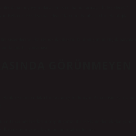
mler daha mı yaygın olacak yoksa daha mı karmaşık hale gelecek?
liyor. Belki de 10 yıl sonra “clean” kavramı bambaşka bir teknolojik
ltre sistemleri ve akıllı temizlik cihazları bu dönüşümün küçük parçaları
mün küçük bir yansıması.
ARASINDA GÖRÜNMEYEN
daha teknik ve marka odaklı bir kavram gibi duruyor. Ama ikisini yan yana
i.
nün dil üzerindeki etkisini sorguluyoruz. iCLEAN ne demek dediğimizd
. İkisi de aynı yere çıkıyor: anlamın sabit olmaması.