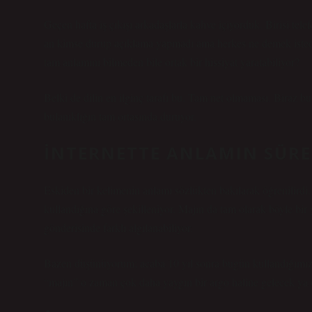
Geçen hafta iş çıkışı arkadaşlarla kahve içiyorduk. Birisi te
an kimse durup açıklama yapmadı ama herkes ne demek istedi
tam anlamını bilmeden bile ortak bir hissiyat yaratabiliyor?
Belki de dilin en ilginç tarafı bu. Tam net olmaması. Biraz b
bulanıklığın tam ortasında duruyor.
İNTERNETTE ANLAMIN SÜRE
Eskiden bir kelimenin anlamı sözlükten bakılarak öğrenilirdi.
kullandığına göre şekilleniyor. Majın da tam olarak böyle bir 
gönderisinde farklı algılanabiliyor.
Bazen düşünüyorum; acaba 10 yıl sonra bugün kullandığımız 
“majın” o zaman çok daha yaygın bir argo haline gelecek ya d