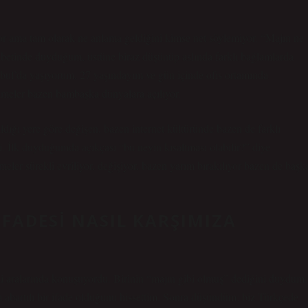
yor ama tam olarak ne anlama geldiğini kimse net söylemiyor. “Majın ne
betinde duyduğum, üstüne biraz düşünüp aslında farklı bağlamlarda
stanbul’da yaşıyorum, 27 yaşındayım ve gün içinde ofis ortamında
imeler bazen bambaşka dünyalara açılıyor.
ıldığı yere göre değişen, bazen internet kültüründe bazen de farklı
bi. İlk duyduğumda açıkçası “bu neyin kısaltması olabilir?” diye
r sürekli evriliyor, değişiyor, bazen yarım bırakılıyor bazen de başk
FADESI NASIL KARŞIMIZA
i aralarında konuşuyordu. Birinin “majın gibi olmuş” dediğini duydum.
bartılı bir ifade olduğunu hissettim. Sonra düşündüm; biz Türkçede