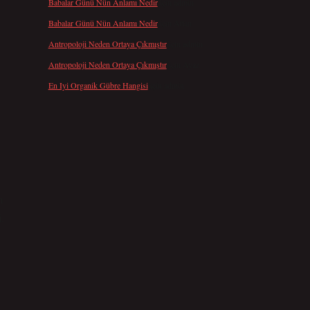
Babalar Günü Nün Anlamı Nedir
için
admin
Babalar Günü Nün Anlamı Nedir
için
Altan
Antropoloji Neden Ortaya Çıkmıştır
için
admin
Antropoloji Neden Ortaya Çıkmıştır
için
Ayaz
En Iyi Organik Gübre Hangisi
için
admin
m
.