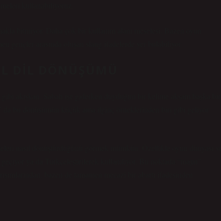
imeleri kullanabiliyoruz.
kla bitmiyor. Daha çok bir kullanım alanı meselesi. Bazen oyun
 gençler arasında oluşan slang ifadelerde yer bulabiliyor.
TAL DIL DÖNÜŞÜMÜ
fik gibi akışkan. Sabah işe giderken duyduğun bir kelime akşam başka bir
 da bu dönüşümün küçük ama ilginç örneklerinden biri gibi geliyor
limeleri nasıl dönüştürdüğünü görmek mümkün. Özellikle oyun dünyası v
geçiyor ya da Türkçeleştirilerek kullanılıyor. Bu noktada “majın”
ğrışımlarından, bazen de tamamen mecazi bir abartı ifadesinden