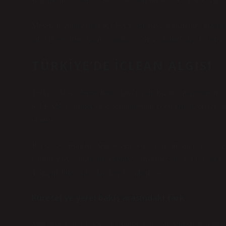
Mesela bazı ülkelerde iCLEAN adı, hava temizleme cihazların
çıkabiliyor. Burada amaç sadece “temiz” demek değil, aynı
TÜRKIYE’DE ICLEAN ALGISI
Türkiye’de ise durum biraz daha farklı. Bizde yabancı marka i
iCLEAN ne demek diye sorulduğunda çoğu kişi ilk olarak “te
olmuyor.
Bursa’da çalışırken ofiste bazen yeni çıkan cihazlar ya da y
varmış, ofis temizliğini optimize ediyormuş” dedi. O an dikkat
Temizlik bile artık teknolojiyle anlatılıyor.
Küresel ve yerel bakış arasındaki fark
Yurt dışında iCLEAN gibi isimler daha çok fonksiyon odaklı a