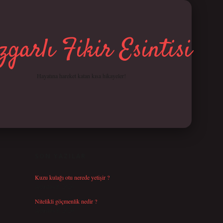
garlı Fikir Esintisi
Hayatına hareket katan kısa hikayeler!
SIDEBAR
betci giriş
SON YAZILAR
Kuzu kulağı otu nerede yetişir ?
Ağustos 8, 2026
Nitelikli göçmenlik nedir ?
Ağustos 8, 2026