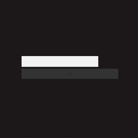
halinde, ilgili içerikler yasal süre içerisinde sitemizden
kaldırılacaktır.
Arama
SON YORUMLAR