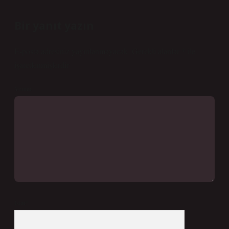
Bir yanıt yazın
E-posta adresiniz yayınlanmayacak.
Gerekli alanlar
*
ile
işaretlenmişlerdir
Yorum
İsim*