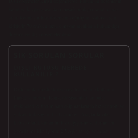
Dişli döşemeler Kirişli döşemelerde, kullanılan döşemenin
kalınlığı, kirişler arasındaki mesafe arttıkça orantılı olarak
artar. Kalınlaştırılmış döşemenin ağırlığını azaltmak için
kirişlerin 70 cm’den fazla olmayan aralıklarla kullanıldığı
döşemelere dişli döşemeler denir.
SIK SORULAN SORULAR
DIŞLI KUTUSU NEREDE
KULLANILIR ?
Dişli kutuları (redüktörler) çeşitli alanlarda kullanılır :
İmalat ve üretim : Konveyör sistemleri, ambalaj
makineleri ve üretim hattı ekipmanlarında hız kontrolü ve
yüksek tork sağlar. 1 5 Otomotiv : Araçlarda vites
kutusu olarak kullanılır; hız değiştirme ve durma için
yavaşlatma işlevi görür. 2 5 Ağır sanayi ve inşaat :