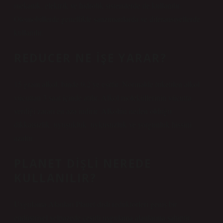
mekanik, elektrik ve hidrolik sistemlerde de kullanılır.
Otomobillerde genellikle şanzımanlarda ve diferansiyellerde
kullanılır.
REDUCER NE IŞE YARAR?
15 gram alkol, binde 0,2’ye eşittir. Normalde tüketilen alkol
vücuttan 3 saat içinde atılır. Alkol moleküllerinin vücutta
verdiği zararı en aza indirir. Alkolün neden olduğu
dikkatsizlik, uyuşukluk, uykusuzluk ve yorgunluk hissini
azaltır.
PLANET DIŞLI NEREDE
KULLANILIR?
Uygulama Alanları Planet dişli redüktörleri geniş bir
endüstriyel yelpazede çeşitli uygulama alanlarına sahiptir.