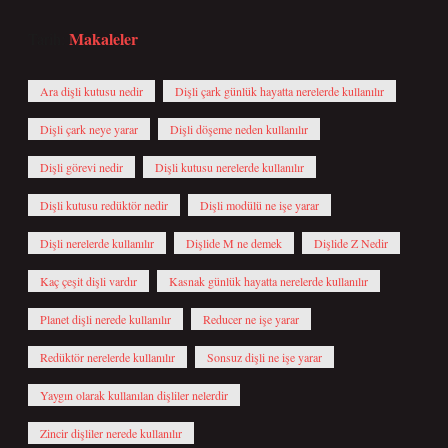
Makaleler
Tarih:
Ara dişli kutusu nedir
Dişli çark günlük hayatta nerelerde kullanılır
Dişli çark neye yarar
Dişli döşeme neden kullanılır
Dişli görevi nedir
Dişli kutusu nerelerde kullanılır
Dişli kutusu redüktör nedir
Dişli modülü ne işe yarar
Dişli nerelerde kullanılır
Dişlide M ne demek
Dişlide Z Nedir
Kaç çeşit dişli vardır
Kasnak günlük hayatta nerelerde kullanılır
Planet dişli nerede kullanılır
Reducer ne işe yarar
Redüktör nerelerde kullanılır
Sonsuz dişli ne işe yarar
Yaygın olarak kullanılan dişliler nelerdir
Zincir dişliler nerede kullanılır