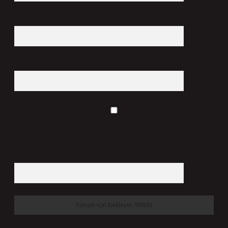
E-Posta*
Web Sitesi
Daha sonraki yorumlarımda kullanılması için adım, e-posta adresim ve site adresim
bu tarayıcıya kaydedilsin.
10 - 4 kaçtır?
*