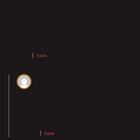
sürükleyici değil. Bunu kendi pratiğimde şöyle görüyorum:
Dişli kutuları, çeşitli endüstriyel uygulamalarda hızı azaltırken
torku artırmak için kullanılır. Ayrıca, kelebek vana dişli
kutuları, sıcak ve soğuk su tesisatları, klima santralleri, enerji
üretim hatları gibi alanlarda da kullanılır.
Şubat 5, 2025
Yanıtla
admin
Oblivion!
Katkınızla metin
daha net
oldu.
Şubat 5, 2025
Yanıtla