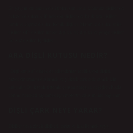
En yaygın kullanılan dişli tipleri şunlardır: Mahmuz dişliler (ve
helezon dişliler). Çift helezon dişliler (ve balık sırtı dişliler).
Sıralı ve çapraz dişliler. Konik dişliler. Mahmuz dişliler, spiral
dişliler, sıfır dişliler, hipoid dişliler, taç dişliler ve gönye dişliler.
Sonsuz dişliler. İç dişliler.
ARA DIŞLI KUTUSU NEDIR?
“Dişli kutusu” olarak da adlandırılan redüksiyon dişlisi,
hız/devir oranını düşürmek ve yüksek tork elde etmek için
kullanılır. Bu kapalı sistemle çalışan parçalar, değişken hızda
dönme hareketi sağlamak için motorun çıkış miline bağlanır.
DIŞLI ÇARK NEYE YARAR?
Dişliler veya zincir dişlileri, torku ve hızı iletmek veya