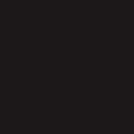
DIŞLI KUTUSU NERELERDE
KULLANILIR?
Dişli kutuları (redüksiyon dişlileri), mekanik sistemlerde hızı
ve torku değiştirmek için kullanılır. Kullanılan dişli sayısı,
boyutları ve diş sayıları, dişlilerin teorik mekanik avantajını
veya torkun veya hızın ne sıklıkla arttığını belirler.
DIŞLI GÖREVI NEDIR?
Dişliler, makinelerde hareket ve güç iletmekten sorumlu temel
bir bileşendir. Bir tekerleğin dişleri birbirine geçer ve hareketi
veya gücü bir şafttan diğerine iletir. Araçlardaki dişliler, araç
parçalarının hareket yönünü ve hızını düzenler.
KAÇ ÇEŞIT DIŞLI VARDIR?