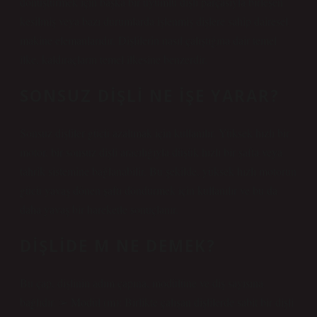
dönüştürmek için başka bir uyumlu dişli parçasıyla birleşen
kesilmiş veya bazı durumlarda işlenmiş dişlere sahip dairesel
makine elemanlarıdır. Dişlilerin nasıl çalıştığına dair temel
ilke, kaldıraçların temel ilkesine benzerdir.
SONSUZ DIŞLI NE IŞE YARAR?
Sonsuz dişliler gücü azaltmak için kullanılır. Yüksek hızlı bir
motor, bir sonsuz dişli aracılığıyla düşük hızlı bir şafta veya
tahrik sistemine bağlanabilir. Bu şekilde, yüksek hızlı motorun
gücü yavaş dönen şaftı döndürmek için kullanılır ve bu da
daha yavaş bir hareketle sonuçlanır.
DIŞLIDE M NE DEMEK?
Bu çap, dişlinin adım çapına, modülüne ve diş sayısına
bağlıdır. ➢ Modül (m): Birlikte çalışan dişlilerde sabit bir dişli