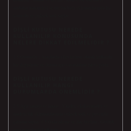
ambalaj makineleri ve üretim hattı ekipmanlarında hız
kontrolü ve yüksek tork sağlar.
DIŞLI KUTUSU NEREDE
KULLANILIR KONUSUNDA
NELERE DIKKAT EDILMELIDIR ?
1 5 Otomotiv : Araçlarda vites kutusu olarak kullanılır;
hız değiştirme ve durma için yavaşlatma işlevi görür.
DIŞLI KUTUSU NEREDE
KULLANILIR HANGI
DURUMLARDA ONEMLIDIR ?
2 5 Ağır sanayi ve inşaat : Vinçler, ekskavatörler ve
madencilik ekipmanlarında yüksek tork ve güvenilir
çalışma sağlar. 1 5 Gıda işleme ve ilaç üretimi : Günlük
operasyonlarda kullanılır.