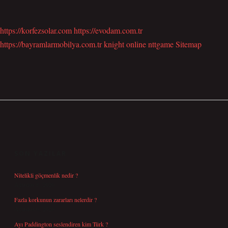
https://korfezsolar.com
https://evodam.com.tr
https://bayramlarmobilya.com.tr
knight online
nttgame
Sitemap
SIDEBAR
SON YAZILAR
Nitelikli göçmenlik nedir ?
Ağustos 8, 2026
Fazla korkunun zararları nelerdir ?
Ağustos 6, 2026
Ayı Paddington seslendiren kim Türk ?