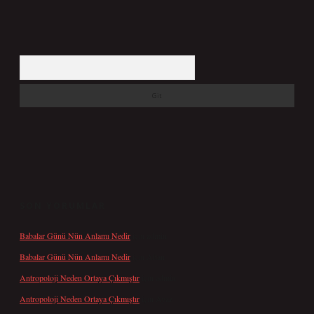
Arama
SON YORUMLAR
Babalar Günü Nün Anlamı Nedir
için
admin
Babalar Günü Nün Anlamı Nedir
için
Altan
Antropoloji Neden Ortaya Çıkmıştır
için
admin
Antropoloji Neden Ortaya Çıkmıştır
için
Ayaz