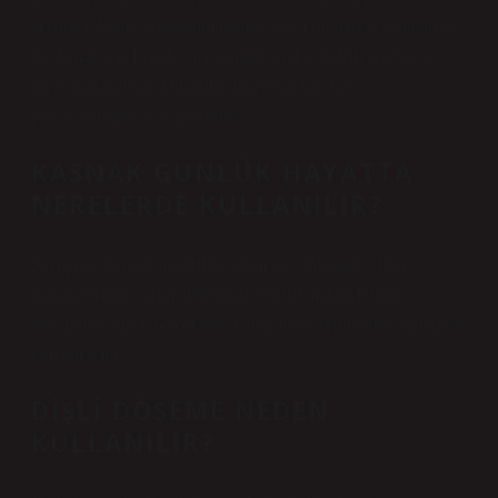
arasında dönme hareketini iletmek veya bir parçayı, zinciri vb.
bağlamak için bisiklet, motosiklet, araba, paletli araçlar ve
diğer makinelerde kullanılır. Doğrusal hareketi
gerçekleştirmek için kullanılır.
KASNAK GÜNLÜK HAYATTA
NERELERDE KULLANILIR?
Seçtiğiniz kasnak modelleri takım tezgahlarında, dikiş
makinelerinde, tarım aletlerinde, tekstil makinelerinde,
benzinli ve dizel motorlarda, kaldırma ve taşıma makinelerinde
kullanılabilir.
DIŞLI DÖŞEME NEDEN
KULLANILIR?