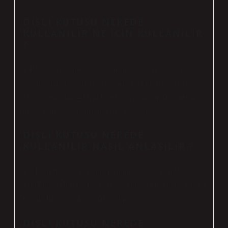
DIŞLI KUTUSU NEREDE
KULLANILIR NE ICIN KULLANILIR
?
1 Robotik sistemler, paketleme makineleri ve tarım
ekipmanları : Endüstriyel otomasyon cihazlarında yaygın
olarak kullanılır. 4 Dişli kutuları, güç iletim sistemlerinde
hız azaltma ve tork artırma işlevi görür.
DIŞLI KUTUSU NEREDE
KULLANILIR NASIL ANLASILIR ?
1 5 Dişli Kutusu Tasarımı Eğitiminde Neler Anlattık?
YouTube › Mustafa KARACA. Mustafa KARACA 9:14
Özetle Bu yanıt size nasıl yardımcı…
DIŞLI KUTUSU NEREDE