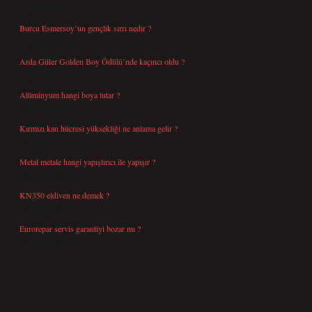
Ağustos 5, 2026
Burcu Esmersoy’un gençlik sırrı nedir ?
Ağustos 4, 2026
Arda Güler Golden Boy Ödülü’nde kaçıncı oldu ?
Ağustos 4, 2026
Alüminyum hangi boya tutar ?
Temmuz 30, 2026
Kırmızı kan hücresi yüksekliği ne anlama gelir ?
Temmuz 27, 2026
Metal metale hangi yapıştırıcı ile yapışır ?
Temmuz 25, 2026
KN350 eldiven ne demek ?
Temmuz 25, 2026
Eurorepar servis garantiyi bozar mı ?
Temmuz 25, 2026