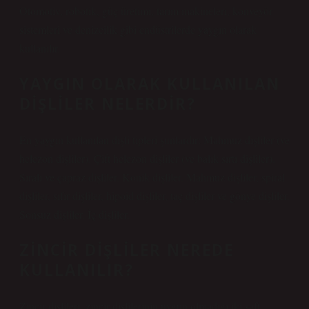
Otomotiv, robotik, güç üretimi, tarım makineleri, konveyör
sistemleri ve denizcilik gibi endüstrilerde yaygın olarak
kullanılır.
YAYGIN OLARAK KULLANILAN
DIŞLILER NELERDIR?
En yaygın kullanılan dişli tipleri şunlardır: Mahmuz dişliler (ve
helezon dişliler). Çift helezon dişliler (ve balık sırtı dişliler).
Sıralı ve çapraz dişliler. Konik dişliler. Mahmuz dişliler, spiral
dişliler, sıfır dişliler, hipoid dişliler, taç dişliler ve gönye dişliler.
Sonsuz dişliler. İç dişliler.
ZINCIR DIŞLILER NEREDE
KULLANILIR?
Zincir dişlileri, zincir dişlilerinin uygun olmadığı iki şaft