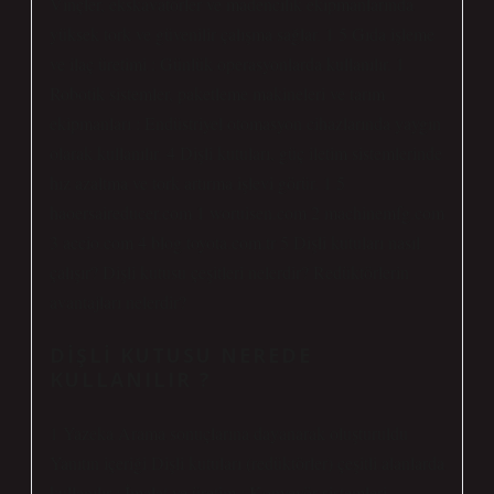
Vinçler, ekskavatörler ve madencilik ekipmanlarında
yüksek tork ve güvenilir çalışma sağlar. 1 5 Gıda işleme
ve ilaç üretimi : Günlük operasyonlarda kullanılır. 1
Robotik sistemler, paketleme makineleri ve tarım
ekipmanları : Endüstriyel otomasyon cihazlarında yaygın
olarak kullanılır. 4 Dişli kutuları, güç iletim sistemlerinde
hız azaltma ve tork artırma işlevi görür. 1 5
haoersaireducer.com 1 woruisen.com 2 machinemfg.com
3 accio.com 4 blog.toyota.com.tr 5 Dişli kutuları nasıl
çalışır? Dişli kutusu çeşitleri nelerdir? Redüktörlerin
avantajları nelerdir?
DIŞLI KUTUSU NEREDE
KULLANILIR ?
1 Yazeka Arama sonuçlarına dayanarak oluşturuldu
Yanıtın içeriği Dişli kutuları (redüktörler) çeşitli alanlarda
kullanılır : İmalat ve üretim : Konveyör sistemleri,