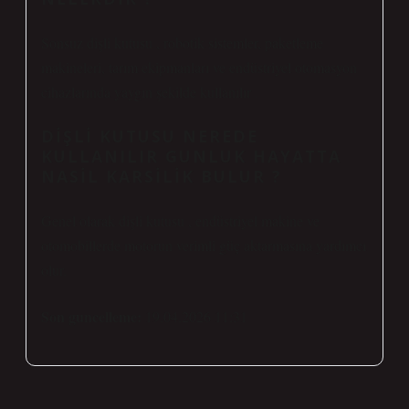
Sonsuz dişli kutusu , robotik sistemler, paketleme
makineleri, tarım ekipmanları ve endüstriyel otomasyon
cihazlarında yaygın şekilde kullanılır .
DIŞLI KUTUSU NEREDE
KULLANILIR GUNLUK HAYATTA
NASIL KARSILIK BULUR ?
Genel olarak dişli kutusu , endüstriyel makine ve
otomobillerde motorun verimli güç aktarmasına yardımcı
olur.
Son guncelleme:
19.04.2026 11:31