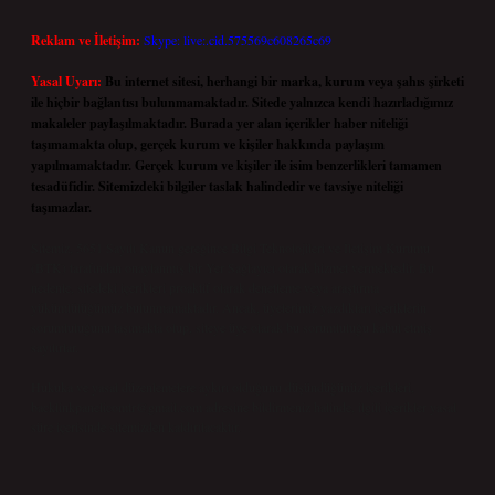
Reklam ve İletişim:
Skype: live:.cid.575569c608265c69
Yasal Uyarı:
Bu internet sitesi, herhangi bir marka, kurum veya şahıs şirketi
ile hiçbir bağlantısı bulunmamaktadır. Sitede yalnızca kendi hazırladığımız
makaleler paylaşılmaktadır. Burada yer alan içerikler haber niteliği
taşımamakta olup, gerçek kurum ve kişiler hakkında paylaşım
yapılmamaktadır. Gerçek kurum ve kişiler ile isim benzerlikleri tamamen
tesadüfidir. Sitemizdeki bilgiler taslak halindedir ve tavsiye niteliği
taşımazlar.
Sitemiz, 5651 Sayılı Kanun gereğince Bilgi Teknolojileri ve İletişim Kurumu
(BTK) tarafından onaylanmış bir Yer Sağlayıcı olarak hizmet vermektedir. Bu
nedenle, sitedeki içerikleri proaktif olarak denetleme veya araştırma
yükümlülüğümüz bulunmamaktadır. Ancak, üyelerimiz yazdıkları içeriklerin
sorumluluğunu taşımakta olup, siteye üye olarak bu sorumluluğu kabul etmiş
sayılırlar.
Hukuka ve yasal düzenlemelere aykırı olduğunu düşündüğünüz içerikleri,
backlinkpanelicomtr@gmail.com
adresine bildirmeniz halinde, ilgili içerikler yasal
süre içerisinde sitemizden kaldırılacaktır.