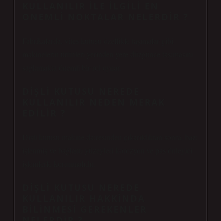
KULLANILIR ILE ILGILI EN
ONEMLI NOKTALAR NELERDIR ?
Fabrikalarda, vites kutusu özellikle taşımalar gibi
makinelerin ürünleri yerinden yere düzgünce taşımasını
sağlamakta önemli bir rol oynar.
DIŞLI KUTUSU NEREDE
KULLANILIR NEDEN MERAK
EDILIR ?
Dişli kutusu makine dairesinden çıkarıldıktan sonra, bazı
işlenmiş ve bağlantı yüzeyleri korozyon ve pas önleyici
işlemlerle korunmalıdır.
DIŞLI KUTUSU NEREDE
KULLANILIR HAKKINDA
BILINMESI GEREKENLER
NELERDIR ?