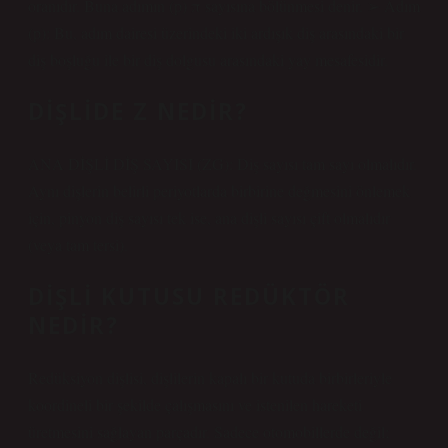
oranıdır. Buna adımın (p) π sayısına bölünmesi denir. ➢ Adım
(p): Bu, adım dairesi üzerindeki iki ardışık diş arasındaki bir
diş boşluğu ile bir diş dolgusu arasındaki yay mesafesidir.
DIŞLIDE Z NEDIR?
ANA DİŞLİ DİŞ SAYISI (ZG): Diş sayısı tam sayı olmalıdır.
Aynı dişlerin belirli periyotlarda birbirine değmesini önlemek
için, pinyon diş sayısı tek ise, ana dişli sayısı çift olmalıdır
(veya tam tersi).
DIŞLI KUTUSU REDÜKTÖR
NEDIR?
Redüksiyon dişlisi, dişlilerin kapalı bir kutuda birbirleriyle
koordineli bir şekilde çalışmasını ve istenilen hareketi
üretmesini sağlayan parçadır. Sadece otomobillerde değil;