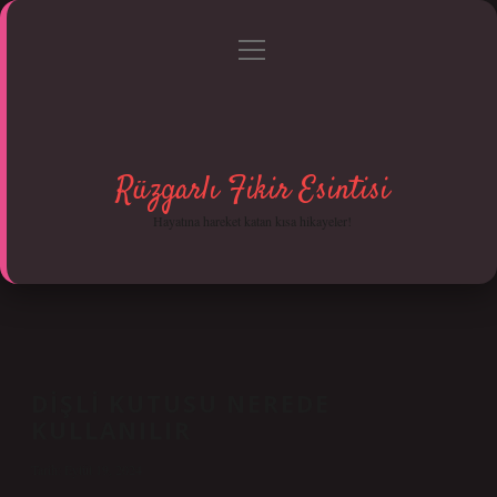
menüyü
Anasayfa
Gizlilik Politikası
Yasal Uyarı
aç
Hakkımızda
Rüzgarlı Fikir Esintisi
Hayatına hareket katan kısa hikayeler!
DIŞLI KUTUSU NEREDE
KULLANILIR
Tarih: Eylül 19, 2024