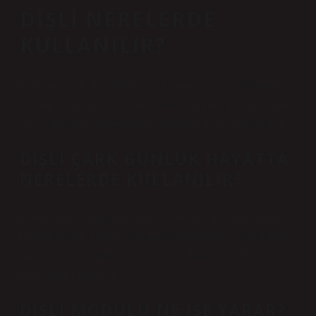
DIŞLI NERELERDE
KULLANILIR?
Ekipman nedir? Uygulamalar: Otomotiv sektörü: şanzıman
sistemleri, diferansiyeller, direksiyon sistemleri. Enerji üretimi:
rüzgar türbinleri, hidroelektrik santralleri. Daha fazla makale.
DIŞLI ÇARK GÜNLÜK HAYATTA
NERELERDE KULLANILIR?
Dişliler nerede kullanılır? Gücü iletmenin bir yolu dişlilerin
kullanılmasıdır. Günlük yaşamda, bisikletlerden otomobillere,
matkaplardan gemilere kadar birçok cihazda farklı boyut ve
türde dişliler kullanılır.
DIŞLI MODÜLÜ NE IŞE YARAR?