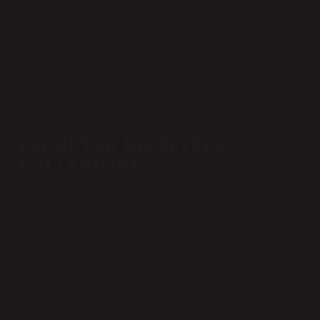
Modül (mod): Dişli çaplarını diş sayısı cinsinden temsil etmek
için kullanılan sabit bir orandır. Metrik sistemde, (m) harfiyle
gösterilir. Modül, adımın Π sayısına bölünür (m = t / Π) veya
adım çemberinin çapının diş sayısına bölünmesiyle elde edilen
orantılı bir sayıdır (m = Do/z).
REDÜKTÖR NERELERDE
KULLANILIR?
Dişli redüktörler genellikle ağır nesneleri hareket ettirmek için
aşırı kuvvetin gerektiği proseslerde kullanılır. Örneğin;
çimento, metal işleme, demiryolları ve güç dağıtımı gibi
endüstrilerde kullanılırlar. Dişli redüktörlerle donatılmış
araçlara örnek olarak vinçler, konveyörler, mikserler,
taşıyıcılar, değirmenler ve kırıcıları sayabiliriz.