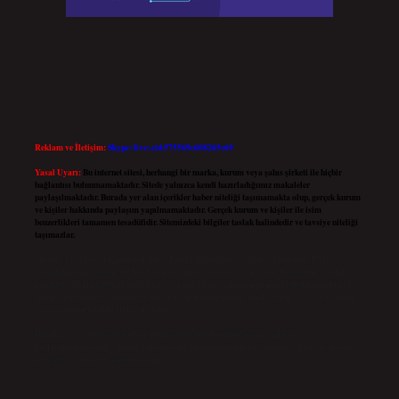
Reklam ve İletişim:
Skype: live:.cid.575569c608265c69
Yasal Uyarı:
Bu internet sitesi, herhangi bir marka, kurum veya şahıs şirketi ile hiçbir
bağlantısı bulunmamaktadır. Sitede yalnızca kendi hazırladığımız makaleler
paylaşılmaktadır. Burada yer alan içerikler haber niteliği taşımamakta olup, gerçek kurum
ve kişiler hakkında paylaşım yapılmamaktadır. Gerçek kurum ve kişiler ile isim
benzerlikleri tamamen tesadüfidir. Sitemizdeki bilgiler taslak halindedir ve tavsiye niteliği
taşımazlar.
Sitemiz, 5651 Sayılı Kanun gereğince Bilgi Teknolojileri ve İletişim Kurumu (BTK)
tarafından onaylanmış bir Yer Sağlayıcı olarak hizmet vermektedir. Bu nedenle, sitedeki
içerikleri proaktif olarak denetleme veya araştırma yükümlülüğümüz bulunmamaktadır.
Ancak, üyelerimiz yazdıkları içeriklerin sorumluluğunu taşımakta olup, siteye üye olarak
bu sorumluluğu kabul etmiş sayılırlar.
Hukuka ve yasal düzenlemelere aykırı olduğunu düşündüğünüz içerikleri,
backlinkpanelicomtr@gmail.com
adresine bildirmeniz halinde, ilgili içerikler yasal süre
içerisinde sitemizden kaldırılacaktır.