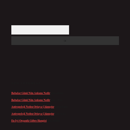
Arama
SON YORUMLAR
Babalar Günü Nün Anlamı Nedir
için
admin
Babalar Günü Nün Anlamı Nedir
için
Altan
Antropoloji Neden Ortaya Çıkmıştır
için
admin
Antropoloji Neden Ortaya Çıkmıştır
için
Ayaz
En Iyi Organik Gübre Hangisi
için
admin