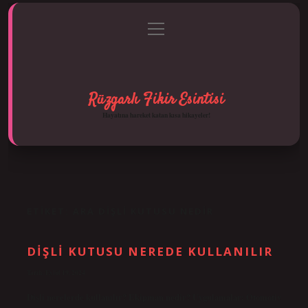
menüyü
Anasayfa
Gizlilik Politikası
Yasal Uyarı
aç
Hakkımızda
Rüzgarlı Fikir Esintisi
Hayatına hareket katan kısa hikayeler!
ETIKET:
ARA DIŞLI KUTUSU NEDIR
DIŞLI KUTUSU NEREDE KULLANILIR
Tarih: Eylül 19, 2024
Dişli nerelerde kullanılır? Ekipman nedir? Uygulamalar: Otomotiv