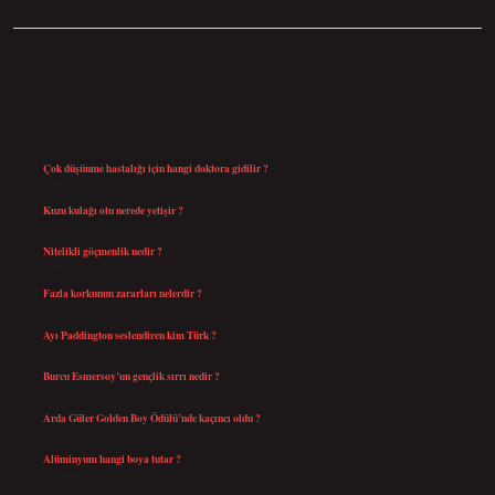
SIDEBAR
SON YAZILAR
Çok düşünme hastalığı için hangi doktora gidilir ?
Ağustos 9, 2026
Kuzu kulağı otu nerede yetişir ?
Ağustos 8, 2026
Nitelikli göçmenlik nedir ?
Ağustos 8, 2026
Fazla korkunun zararları nelerdir ?
Ağustos 6, 2026
Ayı Paddington seslendiren kim Türk ?
Ağustos 5, 2026
Burcu Esmersoy’un gençlik sırrı nedir ?
Ağustos 4, 2026
Arda Güler Golden Boy Ödülü’nde kaçıncı oldu ?
Ağustos 4, 2026
Alüminyum hangi boya tutar ?
Temmuz 30, 2026