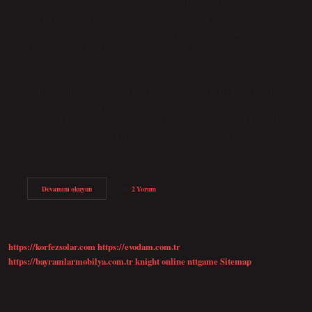
sektörü: şanzıman sistemleri, diferansiyeller, direksiyon sistemleri.
Enerji üretimi: rüzgar türbinleri, hidroelektrik santralleri. Daha
fazla makale. Dişli çark günlük hayatta nerelerde kullanılır?
Dişliler nerede kullanılır? Gücü iletmenin bir yolu dişlilerin
kullanılmasıdır. Günlük yaşamda, bisikletlerden otomobillere,
matkaplardan gemilere kadar birçok cihazda farklı boyut ve türde
dişliler kullanılır. Dişli modülü ne işe yarar? Modül (mod): Dişli
çaplarını diş sayısı cinsinden temsil etmek için kullanılan sabit bir
orandır. Metrik sistemde, (m) harfiyle gösterilir. Modül, adımın Π
sayısına bölünür (m = t / Π) veya adım çemberinin çapının diş
sayısına bölünmesiyle elde edilen orantılı bir sayıdır (m =…
Dişli
Devamını okuyun
2 Yorum
Kutusu
Nerede
Kullanılır
https://korfezsolar.com
https://evodam.com.tr
https://bayramlarmobilya.com.tr
knight online
nttgame
Sitemap