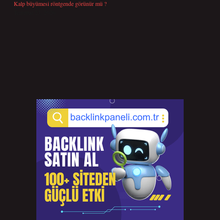
Kalp büyümesi röntgende görünür mü ?
Temmuz 23, 2026