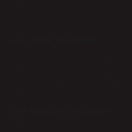
El Vâsi isminin tecellisinin manası nedir? Lügatte “bir şeyi
kuşatan ve ona gücü yeten” anlamına gelen Vâsî, ilmi,
rahmeti, kudreti ve burada sayamadığımız bütün sıfatlarıyla
bütün âlemleri kuşatan demektir.
VASI DEMEK NE DEMEK?
Bir vasi, mahkeme tarafından küçüklerin veya vasisi olmayan
küçüklerin çıkarlarını gözetmek üzere atanan kişidir.
Mahkeme genellikle vesayet altındaki kişinin eşini, akrabasını
veya belirlediği kişiyi vasi olarak atar. Vasi, kişinin haklarını
ve çıkarlarını koruma yükümlülüğü ile kişi adına yasal işlem
başlatır.
ZIKIR SAATLERI NE ZAMAN?
Zikrullah için bir zaman veya yer yoktur. Kuran-ı Kerim