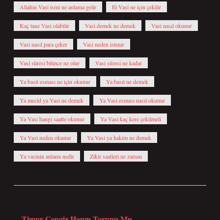
Allahın Vasi ismi ne anlama gelir
El Vasi ne için çekilir
Kaç tane Vasi olabilir
Vasi demek ne demek
Vasi nasıl okunur
Vasi nasıl para çeker
Vasi neden istenir
Vasi süresi bitince ne olur
Vasi süresi ne kadar
Ya basit esması ne için okunur
Ya basıt ne demek
Ya mecid ya Vasi ne demek
Ya Vasi esması nasıl okunur
Ya Vasi hangi saatte okunur
Ya Vasi kaç kere çekilmeli
Ya Vasi neden okunur
Ya Vasi ya hakim ne demek
Ya vasinin anlamı nedir
Zikir saatleri ne zaman
Önceki Yazı
Timur Cengiz Hanın Torunu Mu