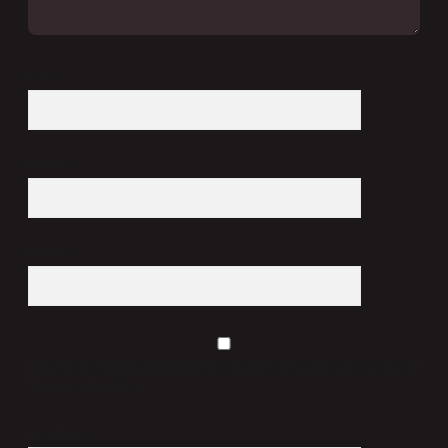
İsim*
E-Posta*
Web Sitesi
Daha sonraki yorumlarımda kullanılması için adım, e-posta adresim ve site adresim
bu tarayıcıya kaydedilsin.
10 - 4 kaçtır?
*