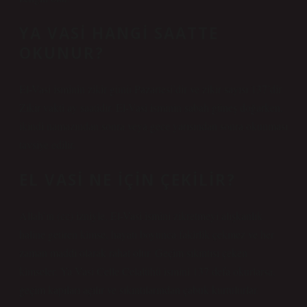
YA VASI HANGI SAATTE
OKUNUR?
El-Vasi isminin zikir günü Pazartesi’dir ve zikir sayısı 137’dir.
Zikir vakti ay saatidir. El-Vasi isminin sabah güneş doğarken,
ikindi namazından sonra veya gece yarısından sonra okunması
tavsiye edilir.
EL VASI NE IÇIN ÇEKILIR?
Allah’ın (cc) izniyle, El-Vasi ismini zikretmeyi alışkanlık
haline getiren kimse, hayatı boyunca fakirlik çekmez ve her
zaman maddi olarak rahat olur. Geçim sıkıntısı çeken
kimseler, Ya Vasi Celle Celalühü ismini 137 defa okurlarsa,
geçim kapıları açılır ve sıkıntılarından çabuk kurtulurlar.