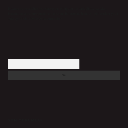
Hukuka ve yasal düzenlemelere aykırı olduğunu düşündüğünüz içerikleri,
backlinkpanelicomtr@gmail.com
adresine bildirmeniz halinde, ilgili içerikler yasal
süre içerisinde sitemizden kaldırılacaktır.
Arama
SON YORUMLAR