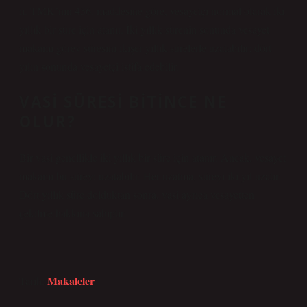
ii. TMK’nın 456. maddesine göre, vesayetçi normal olarak iki
yıllık bir süre için atanır. İki yıllık sürenin sonunda vesayet
makamı görev süresini ikişer yıllık sürelerle uzatabilir; dört
yılın sonunda vesayetçi istifa edebilir.
VASI SÜRESI BITINCE NE
OLUR?
Bir vasi genellikle iki yıllık bir süre için atanır. Ancak, vesayet
makamı bu süreyi uzatabilir. Her uzatma, süreyi iki yıl uzatır.
Dört yıllık süre dolduktan sonra, vasi ayrıca vesayetten
çekilme hakkına sahiptir.
Makaleler
Tarih: