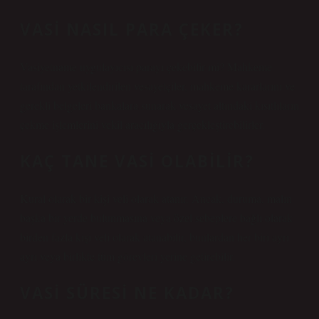
VASI NASIL PARA ÇEKER?
Vasiyetname uygulayıcısı parayı çekebilir mi? Mahkeme
tarafından yetkilendirilen vesayetçiler, mahkeme kararlarını ve
gerekli belgeleri bankalara sunarak vesayet altındaki kısıtlıların
çekme işlemlerini vekil aracılığıyla gerçekleştirebilirler.
KAÇ TANE VASI OLABILIR?
Kural olarak bir kişi veli olarak atanır. Ancak, duruma, malın
başka bir yerde bulunmasına veya özel sebeplere bağlı olarak
birden fazla kişi veli olarak atanabilir, bunlardan her biri ayrı
ayrı veya birlikte tüm görevleri yerine getirebilir.
VASI SÜRESI NE KADAR?