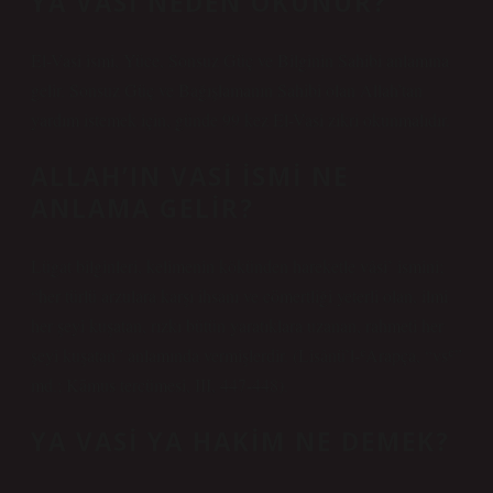
YA VASI NEDEN OKUNUR?
El-Vasi ismi, Yüce, Sonsuz Güç ve Bilginin Sahibi anlamına
gelir. Sonsuz Güç ve Bağışlamanın Sahibi olan Allah’tan
yardım istemek için, günde 99 kez El-Vasi zikri okunmalıdır.
ALLAH’IN VASI ISMI NE
ANLAMA GELIR?
Lügat bilginleri, kelimenin kökünden hareketle vâsi’ ismini;
“her türlü arzulara karşı ihsanı ve cömertliği yeterli olan, ilmi
her şeyi kuşatan, rızkı bütün yaratıklara uzanan, rahmeti her
şeyi kuşatan” anlamında vermişlerdir. (Lisânü’l-ʿArapça, “vsʿ”
md.; Kāmus tercümesi, III, 447-448).
YA VASI YA HAKIM NE DEMEK?