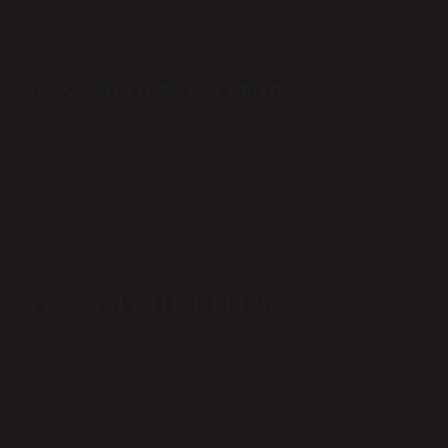
sonucunu başarıyla bağlayacak ve hayır kapılarını açacaktır.
Geçim derdinde olan kimse 57 kez “Ya Mecid” demelidir.
VASI NEDEN ISTENIR?
Velayet altında olmayan herhangi bir küçük, vesayet altına
alınır. Başka bir deyişle, bir çocuğun hem annesi hem de
babası ölmüşse veya anne veya baba ölmemişse ancak bu
kişilerin velayetinin kaldırılmasına karar verilmişse, çocuğu
temsil etmek üzere bir vasi atanır.
YA BASIT NE DEMEK?
“Yaymak, uzanmak, genişlemek” anlamına gelen bast
kökünden sıfat olarak türemiş bir isim olup, Allah’a nispetle,
“rızkı genişleten, lütuf ve keremini esirgemeyen; ruhları
bedenlere yayan” anlamına gelmektedir.