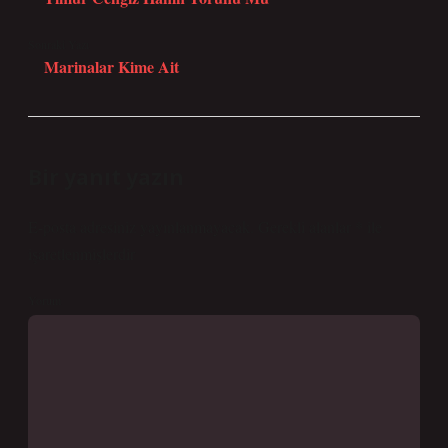
Sonraki Yazı
Marinalar Kime Ait
Bir yanıt yazın
E-posta adresiniz yayınlanmayacak.
Gerekli alanlar
*
ile
işaretlenmişlerdir
Yorum