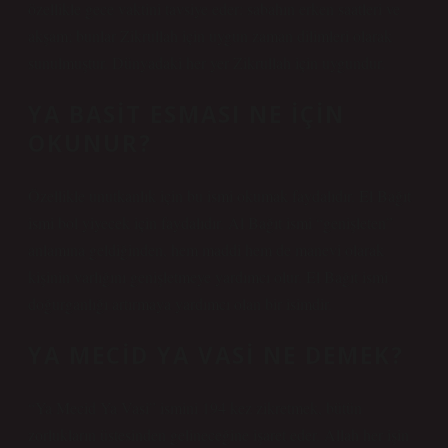
özellikle gece vaktini tavsiye eder: sabahın erken saatleri ve
akşam; bunlar Zikrullah için uygun zaman dilimleri olarak
sunulmuştur. Dünyadaki her yer Zikrullah için uygundur.
YA BASIT ESMASI NE IÇIN
OKUNUR?
Özellikle unutkanlık için bu ismi okumak faydalıdır. El Bağıt
ismi bol yiyecek için faydalıdır. Al Bağıt ismi “genişleten”
anlamına geldiğinden, hem maddi hem de manevi olarak
kişinin varlığını genişletmeye yardımcı olur. El Bağıt ismi
doğurganlığı artırmaya yardımcı olan bir isimdir.
YA MECID YA VASI NE DEMEK?
“Ya Mecid Ya Vasi” ismini 194 kez zikretmek, bütün
zorlukların üstesinden gelineceğine işaret eder. Allah her işin