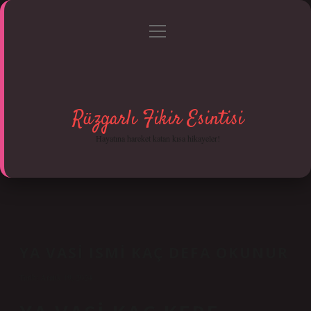
menüyü
Anasayfa
Gizlilik Politikası
Yasal Uyarı
aç
Hakkımızda
Rüzgarlı Fikir Esintisi
Hayatına hareket katan kısa hikayeler!
YA VASI ISMI KAÇ DEFA OKUNUR
Tarih: Aralık 19, 2024