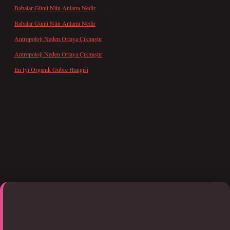
Babalar Günü Nün Anlamı Nedir
için
admin
Babalar Günü Nün Anlamı Nedir
için
Altan
Antropoloji Neden Ortaya Çıkmıştır
için
admin
Antropoloji Neden Ortaya Çıkmıştır
için
Ayaz
En Iyi Organik Gübre Hangisi
için
admin
i giriş