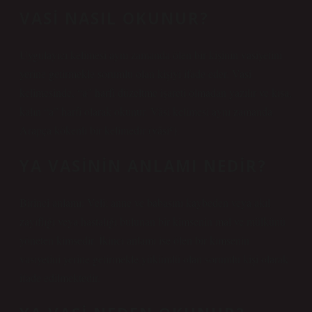
VASI NASIL OKUNUR?
Uygulayıcı kelimesi aynı zamanda ölen bir kişinin vasiyetini
yerine getirmekle sorumlu olan kişiyi ifade eder. Vasi
kelimesinde, “a” harfi düzeltme işareti olmadan yazılır ve kısa,
kalın “a” harfi olarak okunur. Vâsi kelimesi aynı zamanda
Arapça kökenli bir kelimedir (vāsiʿ).
YA VASININ ANLAMI NEDIR?
Birinci anlamı: Veli; anne ve babasını kaybeden veya akıl
zayıflığı veya hastalığı bulunan bir kimsenin mal ve mülkünü
yöneten kimsedir. İkinci anlamı ise ölen bir kimsenin
vasiyetini yerine getirmekle yükümlü olan sorumlu kişi olarak
ifade edilmektedir.