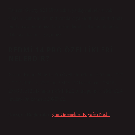
Tatlı su: Galaxy S24 Ultra tatlı suya dayanıklıdır ancak
cihazın uzun süre deniz suyunda veya klorlu havuz suyunda
bırakılması önerilmez. 1,5 metre derinlik: Bu derinlikte 30
dakikaya kadar su geçirmez.
REDMI 14 PRO ÖZELLIKLERI
NELERDIR?
Xiaomi Redmi Note 14 Pro ÖzellikleriEkran: 6.67 inç, 1220
x 2712, 120Hz, 3000 nit, AMOLEDDepolama: 128GB,
256GB, 512GB (ana) + 8MP f/2.2 (ultra geniş) + 2MP f/2.4
(makro)Ön kamera: 20MP f/2.
Tavsiyeli Bağlantılar:
Çin Geleneksel Kıyafeti Nedir