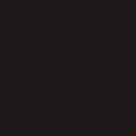
ŞARJ OLUYOR?
4610 mAh batarya kapasitesine sahip Xiaomi 14 31 dakikada
şarj olurken, 4880 mAh batarya kapasitesine sahip Xiaomi 14
Pro ise 18 dakikada şarj oluyor.
XIAOMI 14 PRO ÜRETIMI
DURDU MU?
Ne yazık ki, 12 GB RAM + 512 GB depolama için 49.999
TL’den perakende fiyatı açıklanan telefonun ilk kardeşi 14
Pro, Türkiye’de resmi olarak satışa sunulmuyor. Aslında,
telefon genellikle Çin dışına gönderilmiyor.
REDMI 14 PRO SU GEÇIRIR MI?
Cihaz toz ve suya dayanıklıdır.