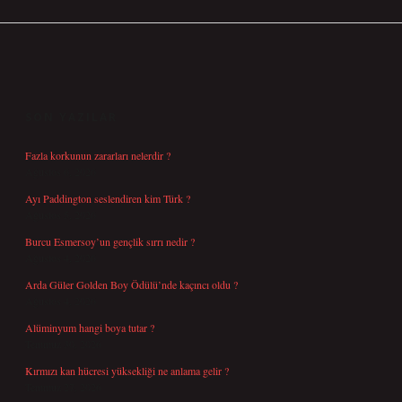
SIDEBAR
SON YAZILAR
Fazla korkunun zararları nelerdir ?
Ağustos 6, 2026
Ayı Paddington seslendiren kim Türk ?
Ağustos 5, 2026
Burcu Esmersoy’un gençlik sırrı nedir ?
Ağustos 4, 2026
Arda Güler Golden Boy Ödülü’nde kaçıncı oldu ?
Ağustos 4, 2026
Alüminyum hangi boya tutar ?
Temmuz 30, 2026
Kırmızı kan hücresi yüksekliği ne anlama gelir ?
Temmuz 27, 2026