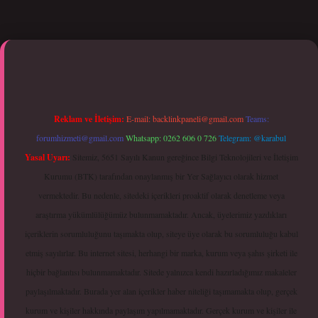
i giriş
Reklam ve İletişim:
E-mail:
backlinkpaneli@gmail.com
Teams:
forumhizmeti@gmail.com
Whatsapp: 0262 606 0 726
Telegram: @karabul
Yasal Uyarı:
Sitemiz, 5651 Sayılı Kanun gereğince Bilgi Teknolojileri ve İletişim
Kurumu (BTK) tarafından onaylanmış bir Yer Sağlayıcı olarak hizmet
vermektedir. Bu nedenle, sitedeki içerikleri proaktif olarak denetleme veya
araştırma yükümlülüğümüz bulunmamaktadır. Ancak, üyelerimiz yazdıkları
içeriklerin sorumluluğunu taşımakta olup, siteye üye olarak bu sorumluluğu kabul
etmiş sayılırlar. Bu internet sitesi, herhangi bir marka, kurum veya şahıs şirketi ile
hiçbir bağlantısı bulunmamaktadır. Sitede yalnızca kendi hazırladığımız makaleler
paylaşılmaktadır. Burada yer alan içerikler haber niteliği taşımamakta olup, gerçek
kurum ve kişiler hakkında paylaşım yapılmamaktadır. Gerçek kurum ve kişiler ile