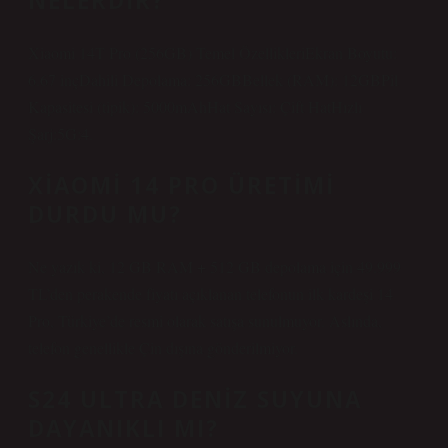
NELERDIR?
Xiaomi 14T Pro (256GB) Temel ÖzellikleriEkran Boyutu:
6.67 inçDahili Depolama: 256GBBellek (RAM): 12GBPil
Kapasitesi (tipik): 5000mAhHat Sayısı: Çift HatHızlı
Şarj:5G:4.
XIAOMI 14 PRO ÜRETIMI
DURDU MU?
Ne yazık ki, 12 GB RAM + 512 GB depolama için 49.999
TL’den perakende fiyatı açıklanan telefonun ilk kardeşi 14
Pro, Türkiye’de resmi olarak satışa sunulmuyor. Aslında,
telefon genellikle Çin dışına gönderilmiyor.
S24 ULTRA DENIZ SUYUNA
DAYANIKLI MI?