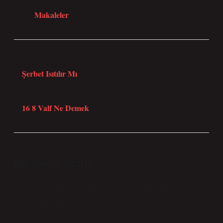
Makaleler
Tarih:
Önceki Yazı
Şerbet Isıtılır Mı
Sonraki Yazı
16 8 Valf Ne Demek
Bir yanıt yazın
E-posta adresiniz yayınlanmayacak.
Gerekli alanlar
*
ile
işaretlenmişlerdir