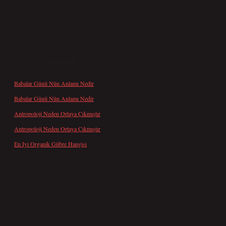
SON YORUMLAR
Babalar Günü Nün Anlamı Nedir
için
admin
Babalar Günü Nün Anlamı Nedir
için
Altan
Antropoloji Neden Ortaya Çıkmıştır
için
admin
Antropoloji Neden Ortaya Çıkmıştır
için
Ayaz
En Iyi Organik Gübre Hangisi
için
admin