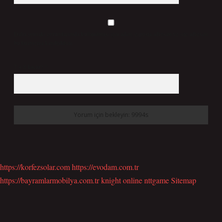
Daha sonraki yorumlarımda kullanılması için adım, e-posta adresim ve site adresim
bu tarayıcıya kaydedilsin.
7 + 8 kaçtır?
*
https://korfezsolar.com
https://evodam.com.tr
https://bayramlarmobilya.com.tr
knight online
nttgame
Sitemap