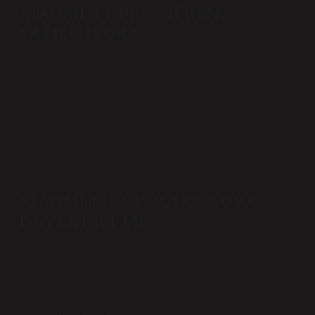
XIAOMI 14 PRO NEDEN
SATILMIYOR?
Bu durum, Ekim ayında tanıtılan Xiaomi 14 serisi için de
geçerli olurdu. Ancak sızıntılar, Xiaomi 14’ün küresel
lansmanı için kötü haberler getirdi. Görünüşe göre Xiaomi 14
Pro, küresel lansmanda yer almayacak. HyperOS’un küresel
sürümlerinden biri olmayan 14 Pro’nun küresel pazarda satışa
sunulmayacağı bildirildi.
XIAOMI MI 14 ULTRA SUYA
DAYANIKLI MI?
*Cihaz, IEC 60529:1989+A1:1999+A2:2013’e göre IP68
koruma sınıfıyla belirli laboratuvar koşullarında sıçrama, su ve
toza karşı dayanıklılık açısından test edilmiş ve