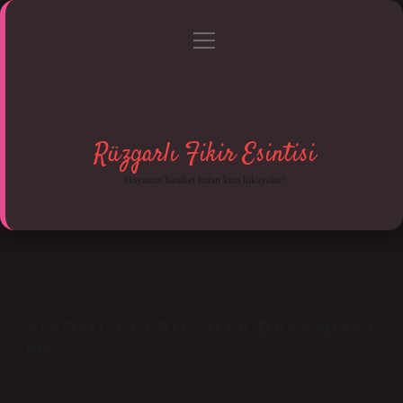
menüyü
Anasayfa
Gizlilik Politikası
Yasal Uyarı
aç
Hakkımızda
Rüzgarlı Fikir Esintisi
Hayatına hareket katan kısa hikayeler!
XIAOMI 14 PRO SUYA DAYANIKLI
MI
Tarih: Mayıs 1, 2025