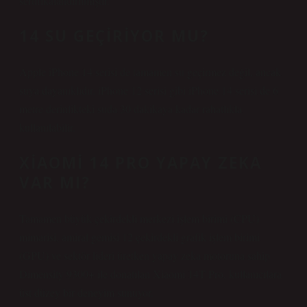
sertifikalandırılmıştır.
14 SU GEÇIRIYOR MU?
Apple iPhone 14 serisi de tamamen su geçirmez değil, ancak
suya dayanıklıdır. iPhone 12 serisi gibi iPhone 14 serisi de 6
metre derinlikteki suda 30 dakikaya kadar rahatlıkla
kullanılabilir.
XIAOMI 14 PRO YAPAY ZEKA
VAR MI?
Tamamen büyük çekirdekli merkezi işlem birimi (CPU)
mimarisi, amiral gemisi 12 çekirdekli grafik işlem birimi
(GPU) ve sektör lideri üretken yapay zeka motoruna sahip
Dimensity 9300+ ile donatılan Xiaomi 14T Pro, kullanıcılara
üst düzey bir deneyim sunuyor.