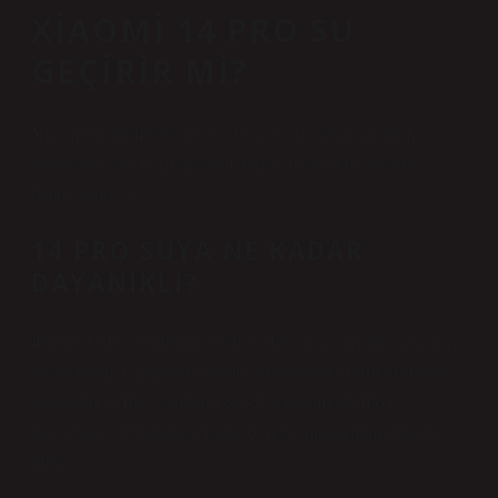
XIAOMI 14 PRO SU
GEÇIRIR MI?
Xiaomi 14’ün IP68* derecesi toza ve suya karşı koruma
sağlayarak onu keşif maceralarınız için ideal bir arkadaş
haline getiriyor.
14 PRO SUYA NE KADAR
DAYANIKLI?
iPhone 14 Pro ve iPhone 14 Pro Max suya, sıçramaya ve toza
dayanıklıdır. Cihazlar kontrollü laboratuvar koşulları altında
test edildi ve IEC standardı 60529 kapsamında IP68
derecesine (30 dakikaya kadar 6 metre maksimum derinlik)
ulaştı.