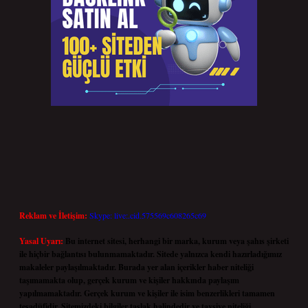
Reklam ve İletişim:
Skype: live:.cid.575569c608265c69
Yasal Uyarı:
Bu internet sitesi, herhangi bir marka, kurum veya şahıs şirketi
ile hiçbir bağlantısı bulunmamaktadır. Sitede yalnızca kendi hazırladığımız
makaleler paylaşılmaktadır. Burada yer alan içerikler haber niteliği
taşımamakta olup, gerçek kurum ve kişiler hakkında paylaşım
yapılmamaktadır. Gerçek kurum ve kişiler ile isim benzerlikleri tamamen
tesadüfidir. Sitemizdeki bilgiler taslak halindedir ve tavsiye niteliği