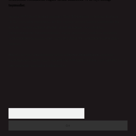
taşımazlar.
Sitemiz, 5651 Sayılı Kanun gereğince Bilgi Teknolojileri ve İletişim Kurumu
(BTK) tarafından onaylanmış bir Yer Sağlayıcı olarak hizmet vermektedir. Bu
nedenle, sitedeki içerikleri proaktif olarak denetleme veya araştırma
yükümlülüğümüz bulunmamaktadır. Ancak, üyelerimiz yazdıkları içeriklerin
sorumluluğunu taşımakta olup, siteye üye olarak bu sorumluluğu kabul etmiş
sayılırlar.
Hukuka ve yasal düzenlemelere aykırı olduğunu düşündüğünüz içerikleri,
backlinkpanelicomtr@gmail.com
adresine bildirmeniz halinde, ilgili içerikler yasal
süre içerisinde sitemizden kaldırılacaktır.
Arama