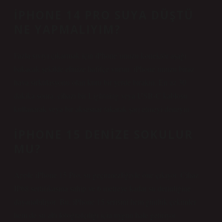
IPHONE 14 PRO SUYA DÜŞTÜ
NE YAPMALIYIM?
Fazla sıvıyı çıkarmak için iPhone’unuzu konektör aşağı
bakacak şekilde elinize hafifçe vurun. iPhone’unuzu biraz
hava sirkülasyonu olan kuru bir yerde bırakın. En az 30
dakika sonra, cihazı bir Lightning veya USB-C kablosu
kullanarak veya bir aksesuar takarak şarj etmeyi deneyin.
IPHONE 15 DENIZE SOKULUR
MU?
Apple iPhone 15 Pro, su geçirmezliğiyle öne çıkıyor. Cihaz
IP68 sertifikasına sahip ve 6 metreye kadar su derinliğine
dayanabiliyor. Bu, iPhone 15 serisini hem günlük çekimler
hem de su altı fotoğrafçılığı için uygun hale getiriyor.