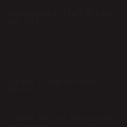
XIAOMI HANGI TELEFONU SU
GEÇIRMEZ?
Özellikle Redmi Note 12 serisi, Xiaomi 11T ve Xiaomi 9 T
gibi popüler modeller bu konuda dikkat çeken seçenekler
arasında yer alıyor. Ayrıca Redmi 9C ve Redmi 8A gibi daha
ucuz telefonlar da suya dayanıklı olması nedeniyle
kullanıcıların tercihleri ​​arasında yer alıyor.
XIAOMI 14 PRO NERENIN
MALI?
Çin’den Xiaomi 14 Pro aldım! 13 Aralık 2023
XIAOMI 14T PRO ÖZELLIKLERI