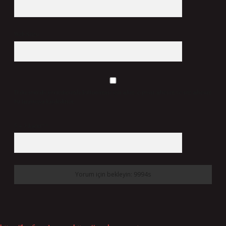
Web Sitesi
Daha sonraki yorumlarımda kullanılması için adım, e-posta adresim ve site adresim
bu tarayıcıya kaydedilsin.
5 + 3 kaçtır?
*