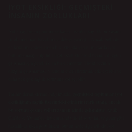
İYOT EKSIKLIĞI: GEÇMIŞTEKI
İNSANIN ZORLUKLARI
Antik çağlardan günümüze kadar insanlık, sağlıklı bir yaşam
sürebilmek için birçok mücadeleye girmiştir. Ancak belki de
en kritik mücadelelerden biri, vücutta yeterli miktarda iyot
bulunmamasıyla ilgilidir. İyot, özellikle tiroid bezinin düzgün
çalışması için gerekli olan bir elementtir. Tiroid bezinin
düzgün çalışmaması, vücudun enerji üretimini etkileyebilir ve
daha pek çok sağlık sorununa yol açabilir.
geçmişteki toplumlar iyot
Tarihin derinliklerine indiğimizde,
eksikliğinin sağlık üzerindeki etkilerini fark etmiş, ancak
bu sorunu çözme yolları zaman içinde gelişmiştir.
Antik
Çin’de ve Yunan’da, halk arasında tiroid sorunları ve guatr gibi
hastalıklar sıkça görülürken, bunun nedeni genellikle iyot