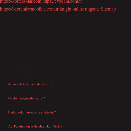
https://korfezsolar.com
https://evodam.com.tr
https://bayramlarmobilya.com.tr
knight online
nttgame
Sitemap
SIDEBAR
SON YAZILAR
Kuzu kulağı otu nerede yetişir ?
Ağustos 8, 2026
Nitelikli göçmenlik nedir ?
Ağustos 8, 2026
Fazla korkunun zararları nelerdir ?
Ağustos 6, 2026
Ayı Paddington seslendiren kim Türk ?