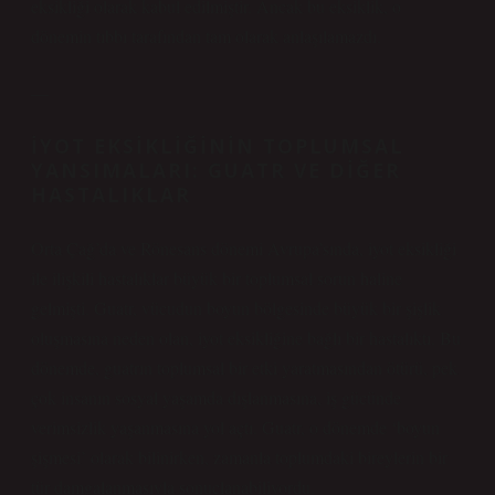
eksikliği olarak kabul edilmiştir. Ancak bu eksiklik, o
dönemin tıbbı tarafından tam olarak anlaşılamazdı.
—
İYOT EKSIKLIĞININ TOPLUMSAL
YANSIMALARI: GUATR VE DIĞER
HASTALIKLAR
Orta Çağ’da ve Rönesans dönemi Avrupa’sında, iyot eksikliği
ile ilişkili hastalıklar büyük bir toplumsal sorun haline
gelmişti. Guatr, vücudun boyun bölgesinde büyük bir şişlik
oluşmasına neden olan, iyot eksikliğine bağlı bir hastalıktı. Bu
dönemde, guatrın toplumsal bir etki yaratmasından ötürü, pek
çok insanın sosyal yaşamda dışlanmasına, iş gücünde
verimsizlik yaşanmasına yol açtı. Guatr, o dönemde ‘boyun
şişmesi’ olarak bilinirken, zamanla toplumdaki bireylerin bir
tür damgalanmasıyla sonuçlanabiliyordu.