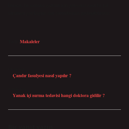
kurarak, bu sorunun çözümü için gelecekte nasıl bir yol
izlenmesi gerektiğine dair yorumlarınızı paylaşabilirsiniz.
Makaleler
Tarih:
Önceki Yazı
Çandır fasulyesi nasıl yapılır ?
Sonraki Yazı
Yanak içi ısırma tedavisi hangi doktora gidilir ?
Bir yanıt yazın