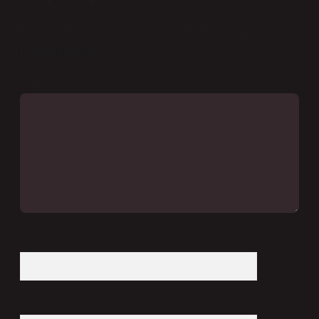
E-posta adresiniz yayınlanmayacak.
Gerekli alanlar
*
ile
işaretlenmişlerdir
Yorum
İsim*
E-Posta*