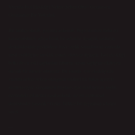
Vücutta İyot Eksikliği Nelere Sebep Olur? Geçmişten
Günümüze Bir Yolculuk
Bir tarihçi olarak, geçmişi anlamak, bugünümüzü daha iyi
kavrayabilmek adına kritik bir adımdır. İnsanlık tarihinin
derinliklerinde gezinirken, bazı sağlık sorunlarının zamanla
nasıl evrildiğine tanıklık etmek oldukça ilginçtir. İyot eksikliği,
belki de en eski çağlardan itibaren, insan sağlığını etkileyen
önemli bir mesele olmuştur. Bu yazıda, iyot eksikliğinin
vücutta nelere sebep olduğunu tarihsel bir bakış açısıyla
inceleyeceğiz. Geçmişten bugüne, iyot eksikliğinin sağlık
üzerindeki etkilerini nasıl anladık, ne tür toplumsal
dönüşümler yaşadık? Gelin, birlikte bu değişimin izlerini
sürek.
—