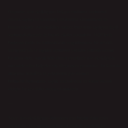
Geçmişte, iyot eksikliğinin farkına varılması, toplumsal
düzeni, sağlığı ve verimliliği etkilemişti. Günümüzde de
benzer şekilde, iyot eksikliği, sadece bireylerin sağlığını değil,
toplumsal düzeyde de büyük etkiler yaratabilir. 1920’lerde
başlayan iyotlu tuz kullanımının yaygınlaşması, bir devrim
niteliğindeydi ve sağlıklı toplumlar yaratma yolunda önemli
bir adım oldu. Ancak hâlâ dünya genelinde iyot eksikliğiyle
mücadele eden bölgeler var. Geçmişten günümüze, bu konuda
aldığımız mesafeyi ve gelişmeleri göz önünde
bulundurduğumuzda, sağlık sistemlerinin ne kadar önemli
olduğu bir kez daha ortaya çıkmaktadır.
—
Sizce, iyot eksikliğinin önlenmesi için bugün daha neler
yapılabilir? Geçmişteki toplumsal etkilerle paralellikler