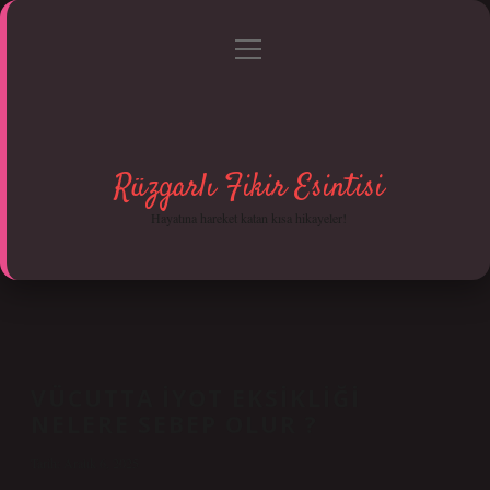
menüyü
Anasayfa
Gizlilik Politikası
Yasal Uyarı
aç
Hakkımızda
Rüzgarlı Fikir Esintisi
Hayatına hareket katan kısa hikayeler!
VÜCUTTA IYOT EKSIKLIĞI
NELERE SEBEP OLUR ?
Tarih: Aralık 6, 2025