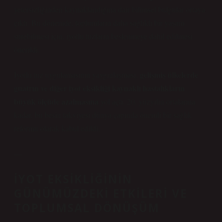
yetersizliğinden kaynaklandığına dair bilimsel bulgular ortaya
çıktı. Bu dönemde, toplumların daha sağlıklı bir yaşam
sürebilmesi için, iyotlu tuzların beslenmeye dahil edilmesi
önerildi.
gelişmiş ülkelerde
İyotlu tuz uygulamasının yaygınlaşması,
guatrın ve diğer iyot eksikliği kaynaklı hastalıkların
büyük ölçüde azalmasına
yol açtı. 20. yüzyılın ortalarına
kadar, bu besin takviyesi dünya çapında önemli bir sağlık
reformu olarak kabul edildi.
—
İYOT EKSIKLIĞININ
GÜNÜMÜZDEKI ETKILERI VE
TOPLUMSAL DÖNÜŞÜM