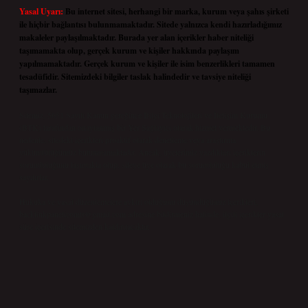
Yasal Uyarı:
Bu internet sitesi, herhangi bir marka, kurum veya şahıs şirketi
ile hiçbir bağlantısı bulunmamaktadır. Sitede yalnızca kendi hazırladığımız
makaleler paylaşılmaktadır. Burada yer alan içerikler haber niteliği
taşımamakta olup, gerçek kurum ve kişiler hakkında paylaşım
yapılmamaktadır. Gerçek kurum ve kişiler ile isim benzerlikleri tamamen
tesadüfidir. Sitemizdeki bilgiler taslak halindedir ve tavsiye niteliği
taşımazlar.
Sitemiz, 5651 Sayılı Kanun gereğince Bilgi Teknolojileri ve İletişim Kurumu
(BTK) tarafından onaylanmış bir Yer Sağlayıcı olarak hizmet vermektedir. Bu
nedenle, sitedeki içerikleri proaktif olarak denetleme veya araştırma
yükümlülüğümüz bulunmamaktadır. Ancak, üyelerimiz yazdıkları içeriklerin
sorumluluğunu taşımakta olup, siteye üye olarak bu sorumluluğu kabul etmiş
sayılırlar.
Hukuka ve yasal düzenlemelere aykırı olduğunu düşündüğünüz içerikleri,
backlinkpanelicomtr@gmail.com
adresine bildirmeniz halinde, ilgili içerikler yasal
süre içerisinde sitemizden kaldırılacaktır.