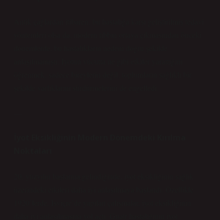
Antik çağlardan itibaren, bu hastalığa karşı geliştirilmiş tedavi
yöntemleri olsa da, modern tıbbın ortaya çıkmasından önceki
dönemlerde, bu hastalıkların nedeni doğru şekilde
anlaşılmamıştı. İyotun vücutta ne gibi etkiler yarattığını
öğrenmek, sadece bireylerin değil, toplumların sağlıklı bir
şekilde varlıklarını sürdürmelerini de engelledi.
—
İyot Eksikliğinin Modern Dönemdeki Kırılma
Noktaları
20. yüzyılın başlarına gelindiğinde, iyot eksikliğinin sağlık
üzerindeki etkileri daha iyi anlaşılmaya başlandı. Özellikle
1920’lerde, İsviçre’de yapılan çalışmalar, iyot eksikliğinin
daha iyi anlaşılmasına yol açtı. Guatr hastalığının iyot