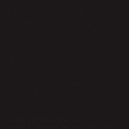
Bugün, iyot eksikliğine bağlı hastalıkların yaygın olduğu
bölgeler genellikle gelişmekte olan ülkelerde bulunmaktadır.
Ancak gelişmiş ülkelerde bile, sağlıklı bir diyeti sürdürebilmek
için iyotlu tuzlar ve besin takviyeleri hala önemlidir.
İyot
eksikliğinin önlenmesi, sadece bireysel sağlık için değil,
toplumların genel sağlığı için de kritik bir faktördür.
Modern tıbbın ilerlemesi ve sağlık okuryazarlığının artması,
iyot eksikliğini kontrol altına almak için büyük bir fırsat
yaratmıştır. Ancak hala, iyot eksikliğinin oluşturduğu
toplumsal etkiler, özellikle düşük gelirli ve eğitim seviyesi
düşük olan topluluklarda bir sorun olmaya devam etmektedir.
—
GEÇMIŞTEN BUGÜNE BIR
PARALELLIK KURUN: İYOT VE SAĞLIK