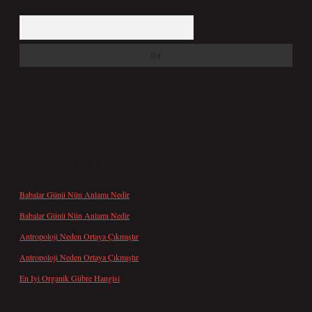
Arama
SON YORUMLAR
Babalar Günü Nün Anlamı Nedir
için
admin
Babalar Günü Nün Anlamı Nedir
için
Altan
Antropoloji Neden Ortaya Çıkmıştır
için
admin
Antropoloji Neden Ortaya Çıkmıştır
için
Ayaz
En Iyi Organik Gübre Hangisi
için
admin