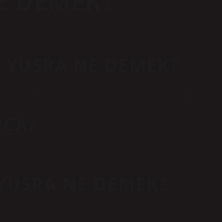
E DEMEK?
L YUSRA NE DEMEK?
aştırasın.” Hayatımızda zaman zaman zorluklarla karşılaşabiliriz.
PÇA?
 YUSRA NE DEMEK?