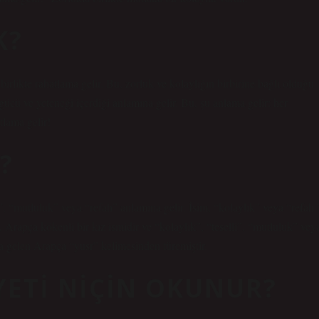
K?
a birlikte rahatlama gelir. Bu, zorluk ve kolaylığın birbirine bağlı olduğu
ücü ve yeteneği içerdiği anlamına gelir. Bu, şu anlama gelir: her
atlama gelir!
?
k”, “mutluluk” veya “refah” anlamına gelir. İsim, “kolaylık” veya “refah”
Arapça kökenli bir kız ismidir ve “kolaylık”, “teselli”, “mutluluk” vey
na gelen Arapça “yusr” kelimesinden türemiştir.
AYETI NIÇIN OKUNUR?