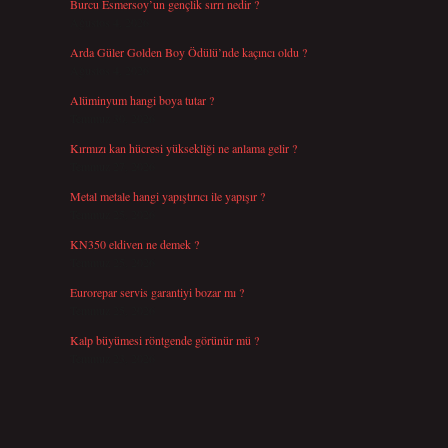
Burcu Esmersoy’un gençlik sırrı nedir ?
Ağustos 4, 2026
Arda Güler Golden Boy Ödülü’nde kaçıncı oldu ?
Ağustos 4, 2026
Alüminyum hangi boya tutar ?
Temmuz 30, 2026
Kırmızı kan hücresi yüksekliği ne anlama gelir ?
Temmuz 27, 2026
Metal metale hangi yapıştırıcı ile yapışır ?
Temmuz 25, 2026
KN350 eldiven ne demek ?
Temmuz 25, 2026
Eurorepar servis garantiyi bozar mı ?
Temmuz 25, 2026
Kalp büyümesi röntgende görünür mü ?
Temmuz 23, 2026