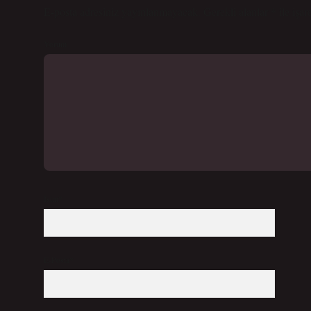
E-posta adresiniz yayınlanmayacak.
Gerekli alanlar
*
ile işar
Yorum
İsim*
E-Posta*