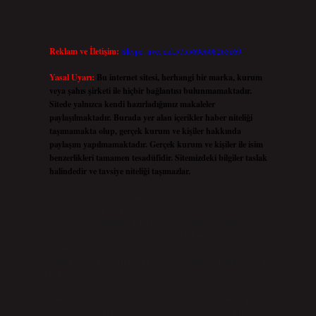
Reklam ve İletişim:
Skype: live:.cid.575569c608265c69
Yasal Uyarı:
Bu internet sitesi, herhangi bir marka, kurum
a
veya şahıs şirketi ile hiçbir bağlantısı bulunmamaktadır.
Sitede yalnızca kendi hazırladığımız makaleler
paylaşılmaktadır. Burada yer alan içerikler haber niteliği
taşımamakta olup, gerçek kurum ve kişiler hakkında
paylaşım yapılmamaktadır. Gerçek kurum ve kişiler ile isim
benzerlikleri tamamen tesadüfidir. Sitemizdeki bilgiler taslak
halindedir ve tavsiye niteliği taşımazlar.
Sitemiz, 5651 Sayılı Kanun gereğince Bilgi Teknolojileri ve
İletişim Kurumu (BTK) tarafından onaylanmış bir Yer Sağlayıcı
olarak hizmet vermektedir. Bu nedenle, sitedeki içerikleri proaktif
olarak denetleme veya araştırma yükümlülüğümüz
bulunmamaktadır. Ancak, üyelerimiz yazdıkları içeriklerin
sorumluluğunu taşımakta olup, siteye üye olarak bu sorumluluğu
kabul etmiş sayılırlar.
Hukuka ve yasal düzenlemelere aykırı olduğunu düşündüğünüz
içerikleri,
backlinkpanelicomtr@gmail.com
adresine bildirmeniz