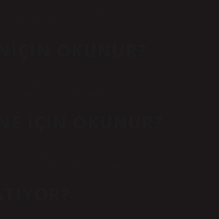
azara karşı bir kalkan olur. Beynin hafızası açılır ve genişler. Her iş
 karşı bir kalkan oluşur…
T NIÇIN OKUNUR?
a karşı sabırlı olmak: Ayet, Rabbimizin kullarına güç ve dayanıklılık
ak zor zamanlarda hem rahatlama hem de sabır sağlar.
 NE IÇIN OKUNUR?
 de öldürür” şeklinde mecazi olarak yorumlanabileceği gibi, Allah’ın
ir harabeye çevirmesi şeklinde de yorumlanabilir.
ATIYOR?