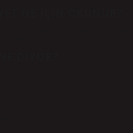
AYET NE IÇIN OKUNUR?
 edeceğini müjdeler. › Ona her gerekli işi sorunsuz bir şekilde başarma
tim ve öğretimle ve insanlara dini öğretmekle en kolay yolu gösterecektir.
 NE DIYOR?
seni en kolay yola (vahyin ezberlenmesinde ve tebliğde) hidayet
atasözü.