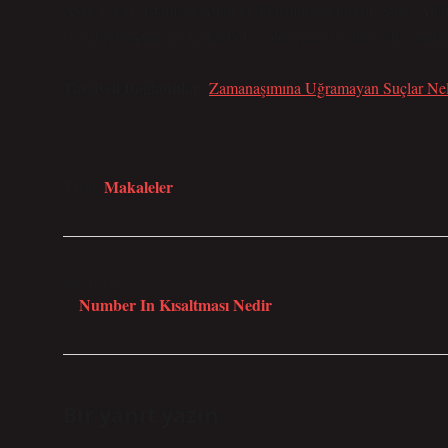
Ayrıca A’la, İslam’da Allah’ın 99 isminden biridir. Sure, Al
ve ezberlemenin ne kadar kolay olduğunu ve dünya hayatının 
Tavsiyeli Bağlantılar:
Zamanaşımına Uğramayan Suçlar Nel
Makaleler
Tarih:
Önceki Yazı
Number In Kısaltması Nedir
Bir yanıt yazın