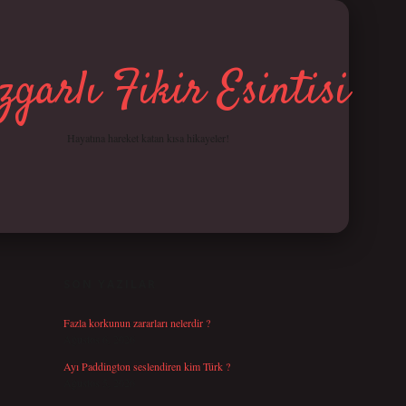
garlı Fikir Esintisi
Hayatına hareket katan kısa hikayeler!
SIDEBAR
SON YAZILAR
Fazla korkunun zararları nelerdir ?
Ağustos 6, 2026
Ayı Paddington seslendiren kim Türk ?
Ağustos 5, 2026