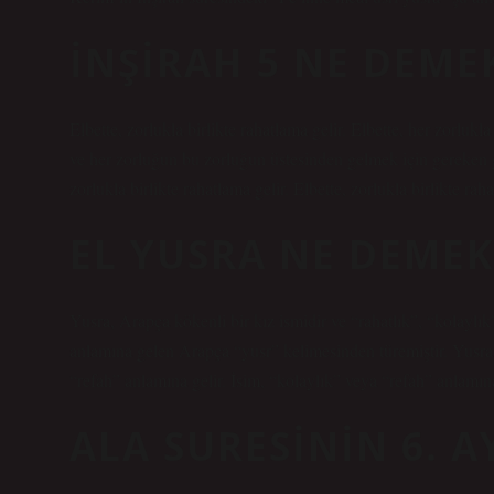
İNŞIRAH 5 NE DEME
Elbette, zorlukla birlikte rahatlama gelir. Elbette, her zorlukl
ve her zorluğun bu zorluğun üstesinden gelmek için gereken g
zorlukla birlikte rahatlama gelir. Elbette, zorlukla birlikte rah
EL YUSRA NE DEMEK
Yusra, Arapça kökenli bir kız ismidir ve “rahatlık”, “kolaylı
anlamına gelen Arapça “yusr” kelimesinden türemiştir. Yusra, 
“refah” anlamına gelir. İsim, “kolaylık” veya “refah” anlamı
ALA SURESININ 6. 