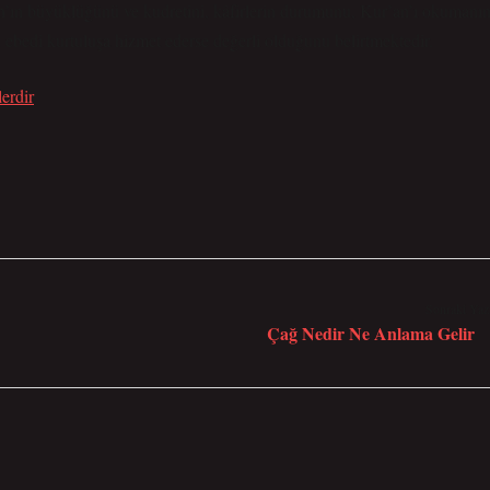
lah’ın büyüklüğünü ve kudretini, kâfirlerin durumunu, Kur’an’ı okumanı
ebedi kurtuluşa hizmet ederse değerli olduğunu belirtmektedir.
erdir
Sonraki Yaz
Çağ Nedir Ne Anlama Gelir