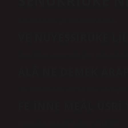
SENUKRIUKE N
Sana (Kur’an’ı) okutacağız. Onu asla unutmayacaksın.
VE NUYESSIRUKE LI
(Âlâ-8) “Biz onu sana kolaylaştıracağız ki, sen de onu kolayl
ALÂ NE DEMEK ARA
“Ala” kelimesi Arapçada “yüce, yüce, üstün” anlamına gelir.
FE INNE MEÂL USRI
‘Usri yusra’dan maksat nedir? (İnşirah 5/6) 9 Mart 2022