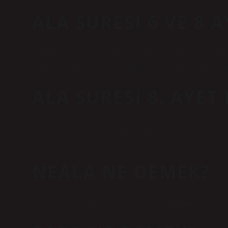
ALA SURESI 6 VE 8 
› Ona her işte en kolay yolu ve hedefi elde etmesi için yardım
kabiliyeti ve becerisini verir. › Buna göre ona ilim, amel, eği
ALA SURESI 8. AYET
8. Ve seni en kolay yola (İslam’a) muvaffak kılacağız. 9. Ve 
edeceğiz.
NEALA NE DEMEK?
[1] “Ne kadar güzel, söylenecek söz yok” anlamına gelen bir 