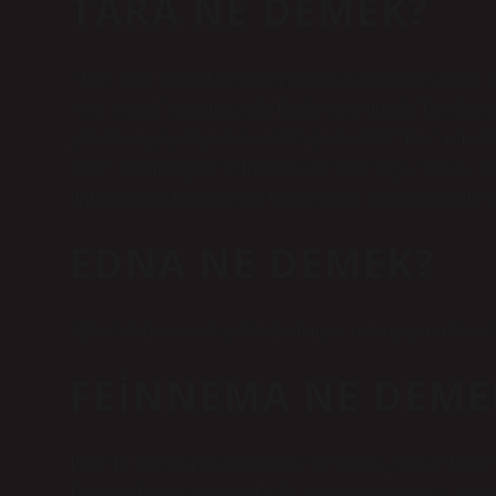
TARA NE DEMEK?
“Tara” ismi, kültürel bağlama göre farklı anlamlara sahiptir. 
veya “toprak” anlamına gelir. Hindu mitolojisinde Tara, koruma 
güzellik ve güç duygusu taşır.29 Ağustos 2024″Tara” ismi, kül
“tepe” anlamına gelir ve İrlandaca’da “tepe” veya “toprak” an
ilişkilendirilen bir tanrıçadır. Genel olarak, isim bir güzellik 
EDNA NE DEMEK?
“Edna” kelimesi artık pek kullanılmıyor ve Arapça sözlükte “
FEINNEMA NE DEME
Peki “Fe inne usri yusra demektir” ne anlama geliyor? Bu ne
Kerim’in İnşirah suresindeki “Fe inne meal usri yusra” şu anla