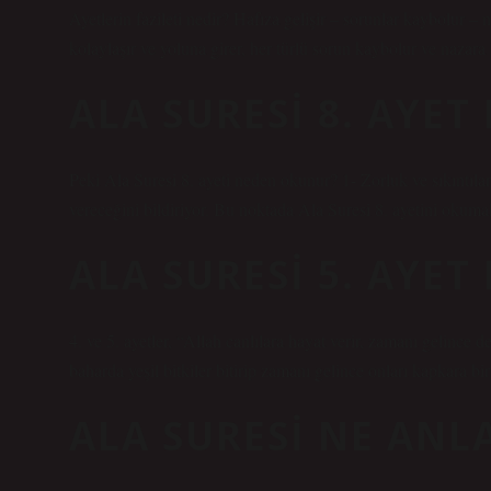
Ayetlerin fazileti nedir? Hafıza gelişir – sorunlar kaybolur – n
kolaylaşır ve yoluna girer, her türlü sorun kaybolur ve nazara
ALA SURESI 8. AYE
Peki Ala Suresi 8. ayeti neden okunur? 1- Zorluk ve sıkıntılar
vereceğini bildiriyor. Bu noktada Ala Suresi 8. ayetini okum
ALA SURESI 5. AYET
4. ve 5. ayetler, “Allah canlılara hayat verir, zamanı gelince
baharda yeşil bitkiler bitirip zamanı gelince onları kapkara b
ALA SURESI NE ANL