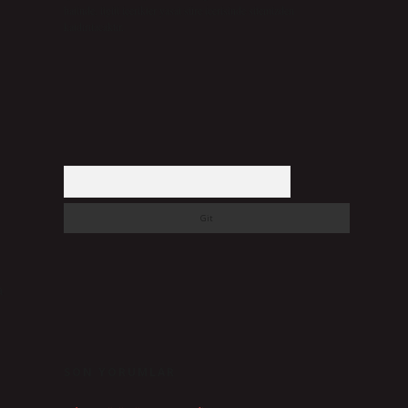
halinde, ilgili içerikler yasal süre içerisinde sitemizden
kaldırılacaktır.
Arama
a
SON YORUMLAR