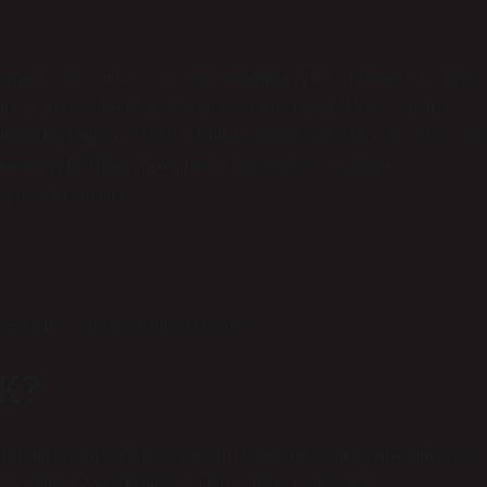
Sanskritçe’de “yıldız” veya “tepe” anlamına gelir ve İrlandaca’da “tepe”
ve şefkatle ilişkilendirilen bir tanrıçadır. Genel olarak, isim bir
türel bağlama göre farklı anlamlara sahiptir. Sanskritçe’de “yıldız” vey
lamına gelir. Hindu mitolojisinde Tara, koruma ve şefkatle
ve güç duygusu taşır.
değersiz”, “aşağı” anlamına geliyor.
K?
 anlama geliyor? “Fe inne meal usri yusra” ne anlama geliyor? Kuran-ı
ma gelir: “Zorlukla birlikte mutlaka bir kolaylık vardır.”