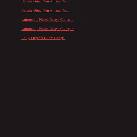
Babalar Günü Nün Anlamı Nedir
için
admin
Babalar Günü Nün Anlamı Nedir
için
Altan
Antropoloji Neden Ortaya Çıkmıştır
için
admin
Antropoloji Neden Ortaya Çıkmıştır
için
Ayaz
En Iyi Organik Gübre Hangisi
için
admin