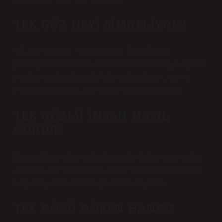
TEK GÖZ NEYI SIMGELIYOR?
Tek göz, Tanrı’nın, sonsuzluğunun, kendi kendine
yeterliliğinin sembolüdür. Batı sembolizminde, sağ göz güneş,
gündüz ve geleceğin sembolüdür, sol göz ise ay, gece ve
geçmişin sembolüdür. Doğu’da ise tam tersi geçerlidir.
TEK GÖZLÜ INSAN NASIL
GÖRÜR?
Üst üste binme olsun ya da olmasın, beyin bu görüntüyü her
zaman tek bir görüntü olarak algılar. Yani iki gözle görmekle
tek gözle görmek arasında çok fazla fark yoktur.
TEK GÖZÜ GÖREN HANGI?