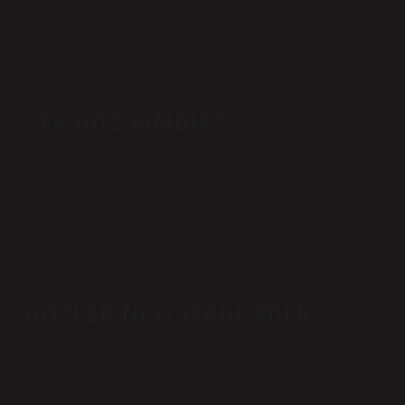
Her insan gözü, doğrudan öne doğru bakıldığında burundan
dışarıya doğru 95 derecelik bir görüş alanına sahiptir. Ayrıca,
gözlerimiz sayesinde burundan aşağıya doğru 75 derecelik ve
buruna doğru 60 derecelik bir açı görebiliriz.
TEK GÖZ KIMDIR?
Kuzey İspanya’nın Kantabria bölgesinin mitolojisinde
Ojáncanu adlı bir yaratıktan bahsedilir. Ağaçlara ve su
kaynaklarına zarar veren Ojáncanu, sadece perilerden
(Anjana) korkar ve onu öldürmenin tek yolu sakalındaki tek
beyaz teli yolmaktır.
GÖZLER NEYI IFADE EDER?
Büyük göz: Orta ila nazik, zarif ve dikkatli, sevgiyi, paylaşımı
ve dengeyi ifade eder. Küçük göz: Eğlenceyi, kurnazlığı ve