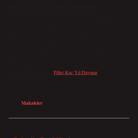
ELF GÖZLÜ NE DEMEK?
Ameliyatsız yüz germe yöntemlerinden biri olan Elf Eyes
işlemi, yüzün hiçbir noktasına nüfuz etmeden, saç derisine ip
çubuklarının yerleştirilmesini içerir. Ali Şahan’ın kendine özgü
tekniği ile göz ve kaşları şekillendiren, aynı zamanda orta ve
alt yüzü sıkılaştıran bir uygulamadır.
Tavsiyeli Bağlantılar:
Piller Kaç Yıl Dayanır
Makaleler
Tarih:
Önceki Yazı