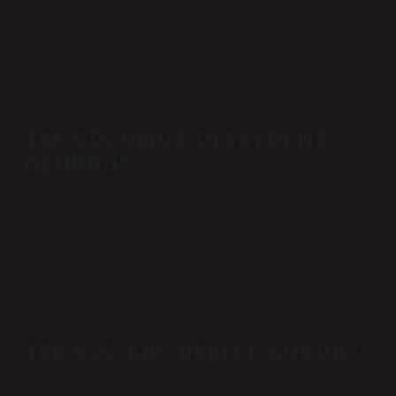
Tek gözü gören kişiler (monoküler kişiler olarak da
adlandırılır) tamamen kör olan veya bir gözünde çok düşük
görme keskinliğine sahip olan kişilerdir. Tek gözüyle
görebilen kişiler araba kullanmakta zorluk çekebilirler.
TEK GÖZÜMÜZ OLSAYDI NE
OLURDU?
Tek gözümüz olsaydı, derinlik algımız olmazdı. Bu, avımızın
veya düşmanımızın bizden uzaklığını doğru bir şekilde
belirlememizi engeller ve hayatta kalmamızı zorlaştırırdı. Her
iki göz de beynimizde oluşturulan üç boyutlu görüntülerde
çok önemli bir rol oynar.
TEK GÖZ KAÇ DERECE GÖRÜR?