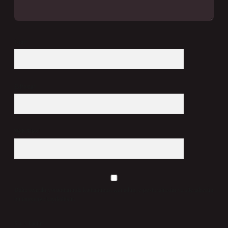
İsim*
E-Posta*
Web Sitesi
Daha sonraki yorumlarımda kullanılması için adım, e-posta adresim ve site adresim
bu tarayıcıya kaydedilsin.
5 + 3 kaçtır?
*