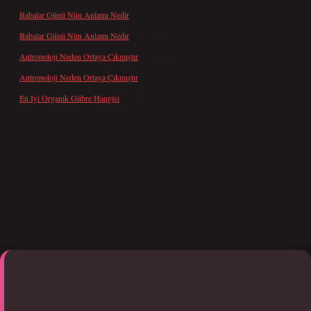
Babalar Günü Nün Anlamı Nedir
için
admin
Babalar Günü Nün Anlamı Nedir
için
Altan
Antropoloji Neden Ortaya Çıkmıştır
için
admin
Antropoloji Neden Ortaya Çıkmıştır
için
Ayaz
En Iyi Organik Gübre Hangisi
için
admin
i giriş