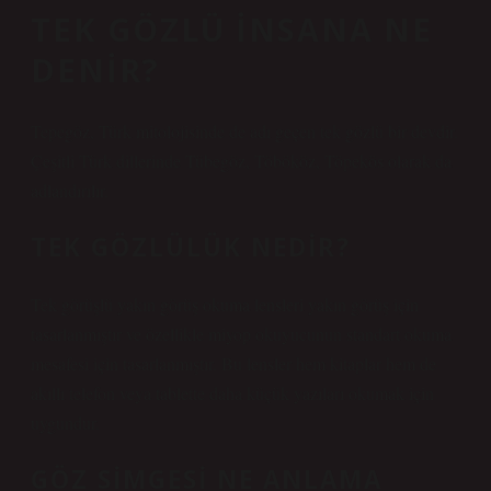
TEK GÖZLÜ INSANA NE
DENIR?
Tepegöz, Türk mitolojisinde de adı geçen tek gözlü bir devdir.
Çeşitli Türk dillerinde Tübegöz, Töbököz, Töpekös olarak da
adlandırılır.
TEK GÖZLÜLÜK NEDIR?
Tek görüşlü yakın görüş okuma lensleri yakın görüş için
tasarlanmıştır ve özellikle miyop okuyucunun standart okuma
mesafesi için tasarlanmıştır. Bu lensler hem kitaplar hem de
akıllı telefon veya tablette daha küçük yazıları okumak için
uygundur.
GÖZ SIMGESI NE ANLAMA