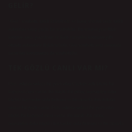
GELIR?
“Göz” sembolü, farklı kültürlerde ve inanç sistemlerinde farklı
anlamlara sahip güçlü bir semboldür. Bu sembol genellikle
koruma, şans, gözetleme ve kötü enerjiden korunma gibi
olumlu anlamlarla ilişkilendirilir. Göz sembolü aynı zamanda
nazardan korunmanın da sembolüdür.
TEK GÖZLÜ CANLI VAR MI?
Evet, aslında sadece bir gözü olan Cyclops adlı küçük bir
kopepod cinsi vardır. Bu minik (bir pirinç tanesinden daha
küçük) hayvanlar suda bulunur ve bu cinsteki tüm türlerin
sadece bir gözü vardır. Evet, aslında sadece bir gözü olan
küçük bir kopepod cinsi vardır. Bu minik (bir pirinç
tanesinden daha küçük) hayvanlar suda bulunur ve bu cinsteki
tüm türlerin sadece bir gözü vardır.