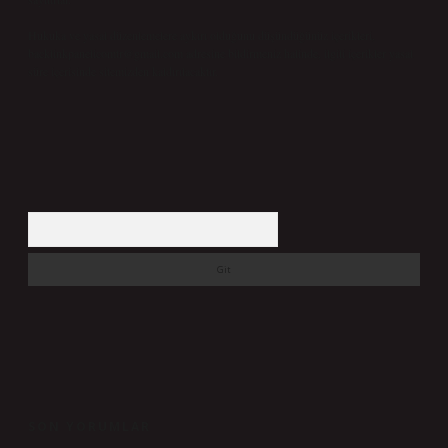
Hukuka ve yasal düzenlemelere aykırı olduğunu düşündüğünüz içerikleri,
backlinkpanelicomtr@gmail.com
adresine bildirmeniz halinde, ilgili içerikler yasal
süre içerisinde sitemizden kaldırılacaktır.
Arama
SON YORUMLAR