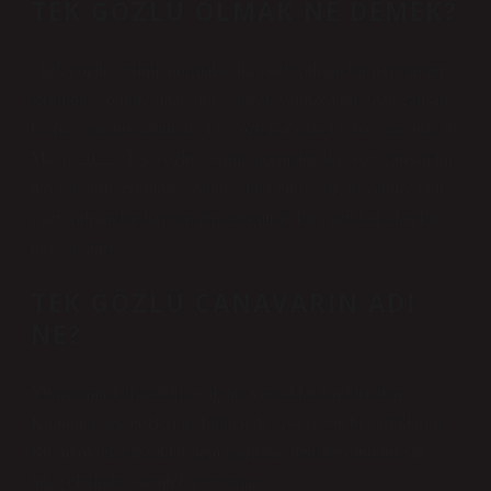
TEK GÖZLÜ OLMAK NE DEMEK?
“Tek gözlü” terimi, normalde iki gözü çalışan bir hayvan türü
terimidir – omurgalılar gibi – ancak yalnızca bir gözü çalışan
bir hayvan türü terimidir: bir gözü kör olan bir hayvan türü.30
Mayıs 2022 “Tek gözlü” terimi, normalde iki gözü çalışan bir
hayvan türü terimidir – omurgalılar gibi – ancak yalnızca bir
gözü çalışan bir hayvan türü terimidir: bir gözü kör olan bir
hayvan türü.
TEK GÖZLÜ CANAVARIN ADI
NE?
Yunan mitolojisindeki en ilginç yaratıklardan biri olan
Kikloplar, tek gözleri ile bilinen devasa ve güçlü varlıklardır.
Bu mitolojik yaratıklar hem tanrıların hem de ölümlülerin
hikayelerinde önemli bir yer tutar.