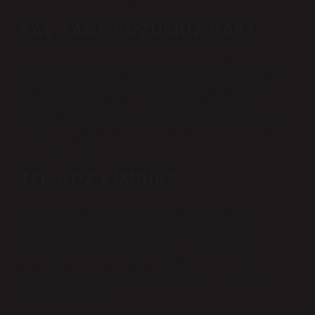
KAÇ TANE GÖZÜMÜZ VAR?
İnsanlar genellikle görüşü daha net ve daha doğru hale getiren
iki göze sahip olmaktan bahseder. Tek bir göz görüntüyü
yalnızca tek taraflı görür ve bu nedenle görüş alanımız
sınırlıdır. İki göz görüş alanımızı genişletir ve iki farklı açıdan
görmemizi sağlar.
TEK GÖZ KIMDIR?
Kuzey İspanya’nın Kantabria bölgesinin mitolojisinde
Ojáncanu adlı bir yaratıktan bahsedilir. Ağaçlara ve su
kaynaklarına zarar veren Ojáncanu, sadece perilerden
(Anjana) korkar ve onu öldürmenin tek yolu sakalındaki tek
beyaz teli yolmaktır.