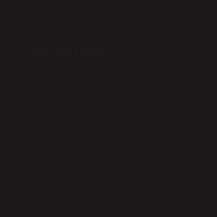
konuşmayı sever. Siyah göz: Uysal bir doğayı, iyi niyetleri ve
hayırseverliği sembolize eder. Ela göz: Ciddiyeti, sabrı,
sadakati ve gizli öfkeyi temsil eder.
♡ ANLAMI NEDIR?
“♡” sembolü, kalp sembolü olarak da bilinir, genellikle kısa
mesajlarda birine veya bir şeye karşı sevgiyi, şefkati veya
güçlü bir duygusal bağlılığı ifade etmek için kullanılır. Bir
kişiye veya nesneye karşı takdiri, minnettarlığı veya hayranlığı
ifade etmek için kullanılabilir.22 Şubat 2023″♡” sembolü,
kalp sembolü olarak da bilinir, genellikle kısa mesajlarda
birine veya bir şeye karşı sevgiyi, şefkati veya güçlü bir
duygusal bağlılığı ifade etmek için kullanılır. Bir kişiye veya
nesneye karşı takdiri, minnettarlığı veya hayranlığı ifade etmek
için kullanılabilir.