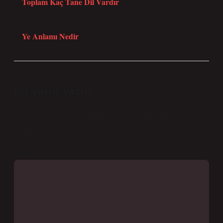
Toplam Kaç Tane Dil Vardır
Sonraki Yazı
Ye Anlamı Nedir
Bir yanıt yazın
E-posta adresiniz yayınlanmayacak.
Gerekli alanlar
*
ile
işaretlenmişlerdir
Yorum