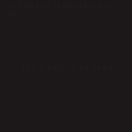
TEK GÖZLÜ CANAVARIN ADI
NE?
Yunan mitolojisindeki en ilginç yaratıklardan biri olan
Kikloplar, tek gözleri ile bilinen devasa ve güçlü varlıklardır.
Bu mitolojik yaratıklar hem tanrıların hem de ölümlülerin
hikayelerinde önemli bir yer tutar.
AÇ GÖZLÜ INSANA NE DENIR?
‘Açgözlü’ terimi maddi şeylere karşı aşırı düşkünlük duyan
insanları tanımlamak için kullanılır. Ayrıca, ‘haris’ ve
‘tamahkar’ kelimeleri bu deyimde aynı anlama gelir. Açgözlü
ne anlama gelir? Açgözlü olan ve nasıl memnun ve minnettar
olunacağını bilmeyen insanlar için yaygın olarak kullanılan bir
terimdir.