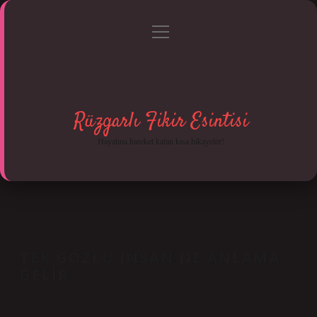
menüyü
Anasayfa
Gizlilik Politikası
Yasal Uyarı
aç
Hakkımızda
Rüzgarlı Fikir Esintisi
Hayatına hareket katan kısa hikayeler!
TEK GÖZLÜ INSAN NE ANLAMA
GELIR
Tarih: Mayıs 2, 2025