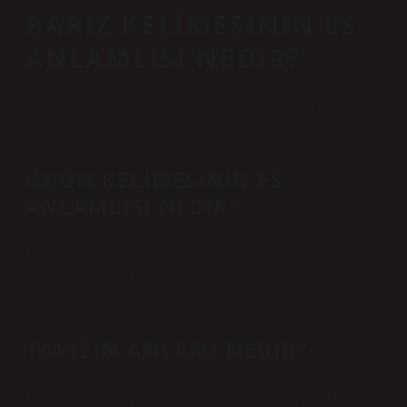
BARIZ KELIMESININ EŞ
ANLAMLISI NEDIR?
Cümlede açıkça kelimesi yerine açıkça ve açıkça ikilemeleri
kullanılmıştır.
ÖDÜN KELIMESININ EŞ
ANLAMLISI NEDIR?
İmtiyaz ve taviz olarak bilinen kelimeler “imtiyaz” kelimesinin
eş anlamlılarıdır. “Uzlaşma” kelimesinin eş anlamlısı için iki
kelime vardır. Bunlar karşılıklılık ve tavizler şeklinde gelir.
TAVIZIN ANLAMI NEDIR?
Uzlaşma kelimesi genellikle uzlaşma anlamına gelir. Bir söz