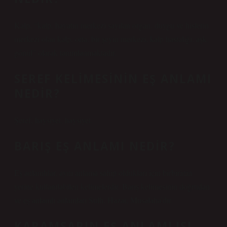
Kalp, “kalp, hayatın merkezi sayılan organ, duygu ve hislerin
merkezi olan kalp, orta, bir şeyin merkezi, kalp hastalığı, aşk,
gönül” olarak tanımlanmaktadır.
SEREF KELIMESININ EŞ ANLAMI
NEDIR?
Şeref, haysiyet, haysiyet.
BARIŞ EŞ ANLAMI NEDIR?
Eş anlamlılar, aynı anlama sahip oldukları için birbirinin
yerine kullanılabilen kelimelerdir. Barış kelimesinin doğrudan
ve eş anlamlı anlamları Sulh, Hazar, Musalaha’dır.
KARAMSARIN EŞ ANLAMLISI