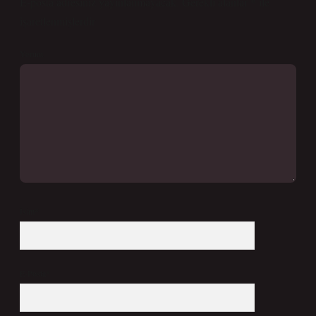
E-posta adresiniz yayınlanmayacak.
Gerekli alanlar
*
ile
işaretlenmişlerdir
Yorum
İsim*
E-Posta*