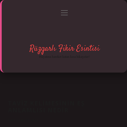
menüyü
Anasayfa
Gizlilik Politikası
Yasal Uyarı
aç
Hakkımızda
Rüzgarlı Fikir Esintisi
Hayatına hareket katan kısa hikayeler!
TAVIZ KELIMESININ EŞ
ANLAMLISI NEDIR
Tarih: Aralık 31, 2024