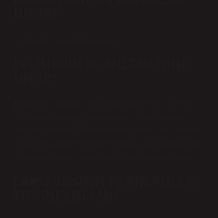
NEDIR?
Sesli Sözlük – umutsuz, karamsar.
KELIMENIN EŞ ANLAMLISINI
NEDIR?
Kelimenin eş anlamlısı nedir? Türk Dil Kurumu sözlüğüne
göre Arapça kökenli olan kelimenin eş anlamlıları kelime,
sözcük ve sözlüktür. Bazı durumlarda “kelime” bir çağrışım
olarak kullanılabilir. Genellikle günlük hayatta konuşmalarda
ve yazılarda “kelime” kelimesi eş anlamlı olarak kullanılır.
BARIŞ VE SULH EŞ ANLAMLI MI
ZIT ANLAMLI MI?