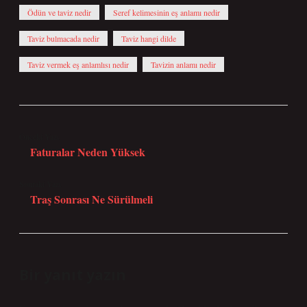
Ödün ve taviz nedir
Seref kelimesinin eş anlamı nedir
Taviz bulmacada nedir
Taviz hangi dilde
Taviz vermek eş anlamlısı nedir
Tavizin anlamı nedir
Önceki Yazı
Faturalar Neden Yüksek
Sonraki Yazı
Traş Sonrası Ne Sürülmeli
Bir yanıt yazın