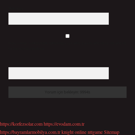
Web Sitesi
Daha sonraki yorumlarımda kullanılması için adım, e-posta adresim ve site adresim
bu tarayıcıya kaydedilsin.
5 + 3 kaçtır?
*
https://korfezsolar.com
https://evodam.com.tr
https://bayramlarmobilya.com.tr
knight online
nttgame
Sitemap