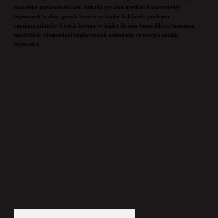
makaleler paylaşılmaktadır. Burada yer alan içerikler haber niteliği
taşımamakta olup, gerçek kurum ve kişiler hakkında paylaşım
yapılmamaktadır. Gerçek kurum ve kişiler ile isim benzerlikleri tamamen
tesadüfidir. Sitemizdeki bilgiler taslak halindedir ve tavsiye niteliği
taşımazlar.
Sitemiz, 5651 Sayılı Kanun gereğince Bilgi Teknolojileri ve İletişim Kurumu
(BTK) tarafından onaylanmış bir Yer Sağlayıcı olarak hizmet vermektedir. Bu
nedenle, sitedeki içerikleri proaktif olarak denetleme veya araştırma
yükümlülüğümüz bulunmamaktadır. Ancak, üyelerimiz yazdıkları içeriklerin
sorumluluğunu taşımakta olup, siteye üye olarak bu sorumluluğu kabul etmiş
sayılırlar.
Hukuka ve yasal düzenlemelere aykırı olduğunu düşündüğünüz içerikleri,
backlinkpanelicomtr@gmail.com
adresine bildirmeniz halinde, ilgili içerikler yasal
süre içerisinde sitemizden kaldırılacaktır.
Arama