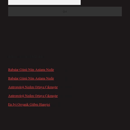
SON YORUMLAR
Babalar Günü Nün Anlamı Nedir
için
admin
Babalar Günü Nün Anlamı Nedir
için
Altan
Antropoloji Neden Ortaya Çıkmıştır
için
admin
Antropoloji Neden Ortaya Çıkmıştır
için
Ayaz
En Iyi Organik Gübre Hangisi
için
admin