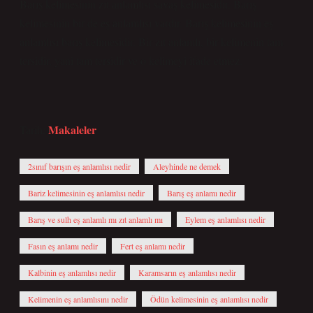
Barış kelimesinin zıt anlamlısı savaş kelimesidir. Barış
kelimesinin bir de eş anlamlısı vardır. Barış kelimesinin eş
anlamlısı barış kelimesidir. Bir zıt anlamlı, bir kelimenin tam
tersidir, yani tam tersidir ve o kelimeyi ifade etmez.
Makaleler
Tarih:
2sınıf barışın eş anlamlısı nedir
Aleyhinde ne demek
Bariz kelimesinin eş anlamlısı nedir
Barış eş anlamı nedir
Barış ve sulh eş anlamlı mı zıt anlamlı mı
Eylem eş anlamlısı nedir
Fasın eş anlamı nedir
Fert eş anlamı nedir
Kalbinin eş anlamlısı nedir
Karamsarın eş anlamlısı nedir
Kelimenin eş anlamlısını nedir
Ödün kelimesinin eş anlamlısı nedir