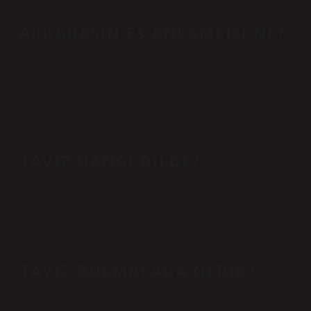
ARKADAŞIN EŞ ANLAMLISI NE?
Yıllar sonra bu taşıyıcı taşın adı “arka-taş” olmuş ve “dost”
olarak tanımlanmış, bugün ise iletişimde bulunulan ve
samimiyetine güvenilen kişilerin adıdır. Arkadaş kelimesinin
eş anlamlıları kayınbirader, dost, eş, yoldaş, yoldaştır.
TAVIZ HANGI DILDE?
İmtiyaz – Nişanyan Sözlüğü. Arapça ˁwḍ kökünden gelen ve
“tazminat veya ödeme, bağlılık yemini” anlamına gelen taˁwīḍ
تعويض kelimesinden bir alıntıdır.
TAVIZ BULMACADA NEDIR?
Arapçadan dilimize geçen imtiyaz, birini memnun etmek için