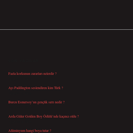
SIDEBAR
SON YAZILAR
Fazla korkunun zararları nelerdir ?
Ağustos 6, 2026
Ayı Paddington seslendiren kim Türk ?
Ağustos 5, 2026
Burcu Esmersoy’un gençlik sırrı nedir ?
Ağustos 4, 2026
Arda Güler Golden Boy Ödülü’nde kaçıncı oldu ?
Ağustos 4, 2026
Alüminyum hangi boya tutar ?