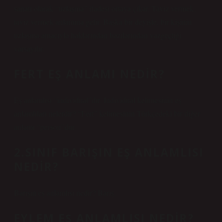
sanatı olarak “uzlaşma” ifadesi ortaya çıkar. Taviz vermek,
taviz vermek anlamına gelir. Başka bir deyişle, bir kişinin
uzlaşma amacıyla haklarından bazılarından vazgeçtiği
varsayılır.
FERT EŞ ANLAMI NEDIR?
Eş anlamlısı “individual”dır. Individual kelimesinin eş
anlamlıları nelerdir? “Fert” kelimesinin Türkçedeki bir diğer
anlamı “person”dur.
2.SINIF BARIŞIN EŞ ANLAMLISI
NEDIR?
Barışın eş anlamlısı nedir? Barış.
EYLEM EŞ ANLAMLISI NEDIR?