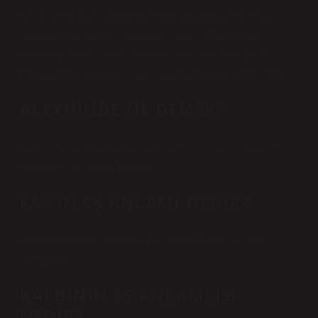
kendi arzularını görmezden gelmek anlamına gelir. “İvaz”
kelimesinden türetilen “uzlaşma” kelimesi, bir bedel ve
fedakarlık olarak verme anlamında kullanılır. Not: Bazı
bulmacalarda uzlaşma ve izin eş anlamlı olarak kabul edilir.
ALEYHINDE NE DEMEK?
Karşı – Karşı: Söz konusu kişiye veya şeye karşı, aksine: O da
bize karşıydı (Nâmık Kemal).
FAS’IN EŞ ANLAMI NEDIR?
Daha sonra klasik dönemde Fas’ın adı Moritanya olarak
değiştirildi.
KALBININ EŞ ANLAMLISI
NEDIR?