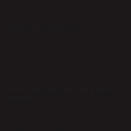
eylem; eylem, fiil, hareket, eylem.
ÖDÜN VE TAVIZ NEDIR?
Türk Dil Kurumu, “taviz” kelimesini “taviz”, “uzlaşma”
ifadesini ise “taviz verme” olarak açıklamıştır. Tavizler bazen
anlayış göstermek anlamına gelse de, bazen de vazgeçmek
plandan taviz vermek anlamına gelir. Bu nedenle gevşeme
meydana gelebilir.
TAVIZ VERMEK EŞ ANLAMLISI
NEDIR?
Eğer “imtiyaz” kelimesini çok sık kullanacak olursak,
“imtiyaz” kelimesinin eş anlamlıları olan “imtiyaz” ve
“imtiyaz” kelimelerini kullanabiliriz.