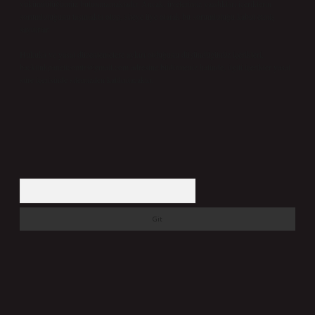
yükümlülüğümüz bulunmamaktadır. Ancak, üyelerimiz yazdıkları içeriklerin
sorumluluğunu taşımakta olup, siteye üye olarak bu sorumluluğu kabul etmiş
sayılırlar.
Hukuka ve yasal düzenlemelere aykırı olduğunu düşündüğünüz içerikleri,
backlinkpanelicomtr@gmail.com
adresine bildirmeniz halinde, ilgili içerikler yasal
süre içerisinde sitemizden kaldırılacaktır.
Arama