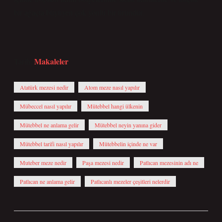
bir ağaçta büyüyen çok yönlü bir üründür.
Makaleler
Tarih:
Atatürk mezesi nedir
Atom meze nasıl yapılır
Mübeccel nasıl yapılır
Mütebbel hangi ülkenin
Mütebbel ne anlama gelir
Mütebbel neyin yanına gider
Mütebbel tarifi nasıl yapılır
Mütebbelin içinde ne var
Muteber meze nedir
Paşa mezesi nedir
Patlıcan mezesinin adı ne
Patlıcan ne anlama gelir
Patlıcanlı mezeler çeşitleri nelerdir