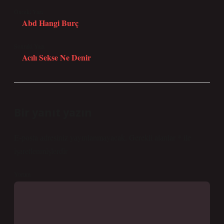
Önceki Yazı
Abd Hangi Burç
Sonraki Yazı
Acılı Sekse Ne Denir
Bir yanıt yazın
E-posta adresiniz yayınlanmayacak.
Gerekli alanlar
*
ile
işaretlenmişlerdir
Yorum