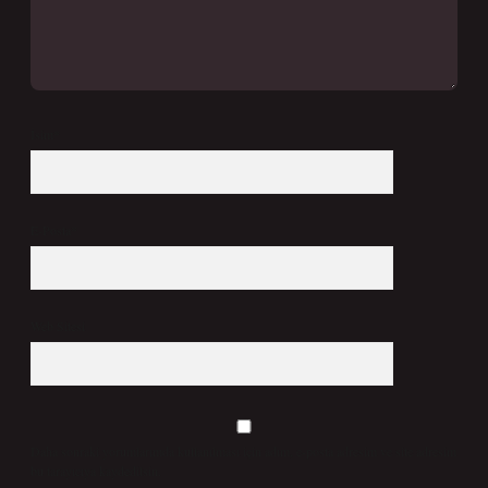
İsim*
E-Posta*
Web Sitesi
Daha sonraki yorumlarımda kullanılması için adım, e-posta adresim ve site adresim
bu tarayıcıya kaydedilsin.