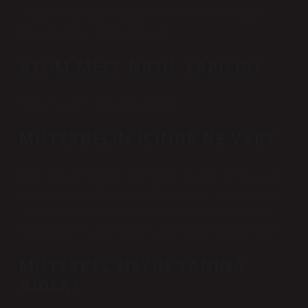
sunulmaktadır. Yunan mutfağında da yer alan Paşa meze,
besin değerleri açısından zengindir.
ATOM MEZE NASIL YAPILIR?
Atoma başlangıç ​​için nasıl alabilirim?
MÜTEBBELIN IÇINDE NE VAR?
Patlıcanlar karıştırılır ve tahin, limon, sarımsak, maydanoz ve
tuz ile karıştırılır. Hazırlanan patlıcan salatası servis tabağına
getirilir. Tereyağı küçük bir kahve kabında eritilir, kırmızı
biber eklenir ve salata üzerine yayılır. Hizmet vermeye hazır.
MÜTEBBEL NEYIN YANINA
GIDER?