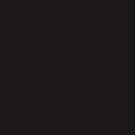
MÜTEBBEL NE ANLAMA
GELIR?
Bazı Araplar domatesleri “rote patlıcan olarak adlandırıyorlar.
Bazıları” ayet “,” Mubel “, yani” konsantre “olarak farklı
yemekler için bir sıfat olmasına rağmen, Tahini -Auberginen
şampiyonası.
MÜBECCEL NASIL YAPILIR?
Nasıl tarif edebilirim?
PATLICANLI MEZELER
ÇEŞITLERI NELERDIR?
En popüler ve 11 lezzetli patlıcan tarifi.