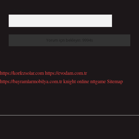
9 - 5 kaçtır?
*
https://korfezsolar.com
https://evodam.com.tr
https://bayramlarmobilya.com.tr
knight online
nttgame
Sitemap
SIDEBAR