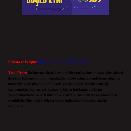
Reklam ve İletişim:
Skype: live:.cid.575569c608265c69
Yasal Uyarı:
Bu internet sitesi, herhangi bir marka, kurum veya şahıs şirketi
ile hiçbir bağlantısı bulunmamaktadır. Sitede yalnızca kendi hazırladığımız
makaleler paylaşılmaktadır. Burada yer alan içerikler haber niteliği
taşımamakta olup, gerçek kurum ve kişiler hakkında paylaşım
yapılmamaktadır. Gerçek kurum ve kişiler ile isim benzerlikleri tamamen
tesadüfidir. Sitemizdeki bilgiler taslak halindedir ve tavsiye niteliği
taşımazlar.
Sitemiz, 5651 Sayılı Kanun gereğince Bilgi Teknolojileri ve İletişim Kurumu
(BTK) tarafından onaylanmış bir Yer Sağlayıcı olarak hizmet vermektedir. Bu
nedenle, sitedeki içerikleri proaktif olarak denetleme veya araştırma