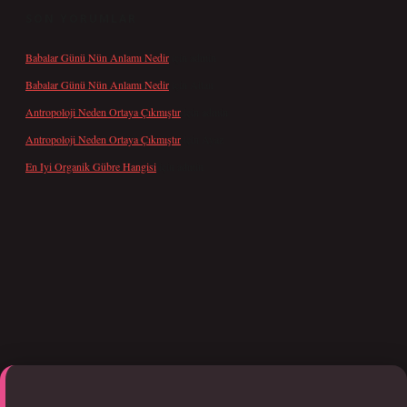
SON YORUMLAR
Babalar Günü Nün Anlamı Nedir
için
admin
Babalar Günü Nün Anlamı Nedir
için
Altan
Antropoloji Neden Ortaya Çıkmıştır
için
admin
Antropoloji Neden Ortaya Çıkmıştır
için
Ayaz
En Iyi Organik Gübre Hangisi
için
admin
betci giriş