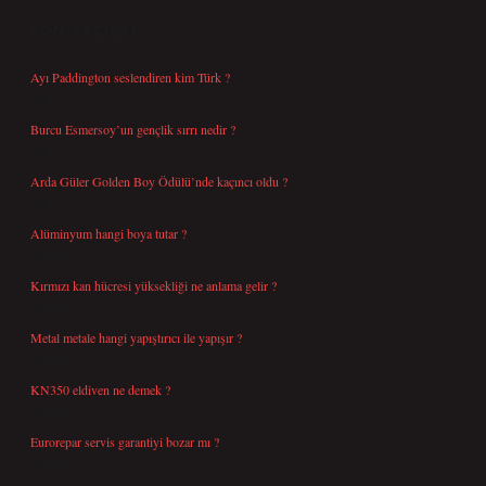
SON YAZILAR
Ayı Paddington seslendiren kim Türk ?
Ağustos 5, 2026
Burcu Esmersoy’un gençlik sırrı nedir ?
Ağustos 4, 2026
Arda Güler Golden Boy Ödülü’nde kaçıncı oldu ?
Ağustos 4, 2026
Alüminyum hangi boya tutar ?
Temmuz 30, 2026
Kırmızı kan hücresi yüksekliği ne anlama gelir ?
Temmuz 27, 2026
Metal metale hangi yapıştırıcı ile yapışır ?
Temmuz 25, 2026
KN350 eldiven ne demek ?
Temmuz 25, 2026
Eurorepar servis garantiyi bozar mı ?
Temmuz 25, 2026