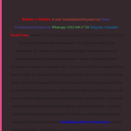
Reklam ve İletişim:
E-mail:
backlinkpaneli@gmail.com
Teams:
forumhizmeti@gmail.com
Whatsapp: 0262 606 0 726
Telegram: @karabul
Yasal Uyarı:
Sitemiz, 5651 Sayılı Kanun gereğince Bilgi Teknolojileri ve İletişim
Kurumu (BTK) tarafından onaylanmış bir Yer Sağlayıcı olarak hizmet
vermektedir. Bu nedenle, sitedeki içerikleri proaktif olarak denetleme veya
araştırma yükümlülüğümüz bulunmamaktadır. Ancak, üyelerimiz yazdıkları
içeriklerin sorumluluğunu taşımakta olup, siteye üye olarak bu sorumluluğu kabul
etmiş sayılırlar. Bu internet sitesi, herhangi bir marka, kurum veya şahıs şirketi ile
hiçbir bağlantısı bulunmamaktadır. Sitede yalnızca kendi hazırladığımız makaleler
paylaşılmaktadır. Burada yer alan içerikler haber niteliği taşımamakta olup, gerçek
kurum ve kişiler hakkında paylaşım yapılmamaktadır. Gerçek kurum ve kişiler ile
isim benzerlikleri tamamen tesadüfidir. Sitemiz, kar amacı gütmeyen ve tamamen
ücretsiz bir bilgi paylaşım platformudur. Hukuka ve yasal düzenlemelere aykırı
olduğunu düşündüğünüz içerikleri,
backlinkpanelicomtr@gmail.com
adresine
bildirmeniz halinde, ilgili içerikler yasal süre içerisinde sitemizden kaldırılacaktır.