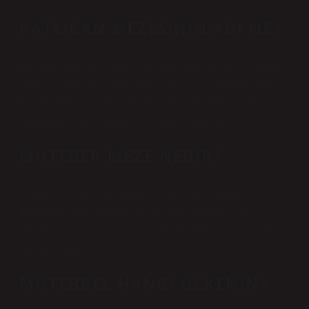
PATLICAN MEZESININ ADI NE?
Kızarmış patlıcan salatası, patlıcanlı patlıcalı patlıcan salatası,
patlıcan yeni başlayanlar, uberry squeezes, tahini -aberginen,
fleisch -auberginen -fleisch -aberginen -uberginch salatası,
tüm hileler ve detaylı hikayeler gibi bu tariflerde.
MUTEBER MEZE NEDIR?
Lübnan ve Hatay mutfağı ile özdeşleştirilen Auberginen ve
Tafini’den bir tür başlangıçtır. Özellikle, bir anne, nar
çekirdeği veya nar kaynakları olan et kabuklarına ek olarak
zenginleştirilir.
MÜTEBBEL HANGI ÜLKENIN?