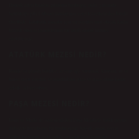
Damak izleri bırakan platform başlangıç ​​tarifi, yukarıda
belirtildiği gibi Lübnan mutfağının yerel lezzetlerinden biridir.
Özellikle, kalabalık masalar için en popüler tarif olacak kadar
lezzetli olan et yemeklerinin bir tarafı olarak hizmet
edebilirsiniz.
ATATÜRK MEZESI NEDIR?
Rondo’ya pişmiş börülce, zeytinyağı, sarımsak, kimyon, su ve
limon suyu koyduk ve tutarlılıktan iyice ve iyice olana kadar
çektik. Afiyet olsun.
PAŞA MEZESI NEDIR?
İzmir ve Mutla ile özdeşleştirilen Paşa Metabeti, farklı peynir
türleriyle hazırlanan bir başlangıçtır. Soğuk olarak servis
edilen bu soğuk, et ve sebze yemeklerinin yanında