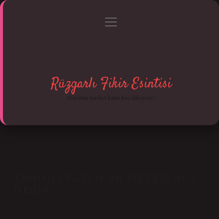
menüyü
Anasayfa
Gizlilik Politikası
Yasal Uyarı
aç
Hakkımızda
Rüzgarlı Fikir Esintisi
Hayatına hareket katan kısa hikayeler!
TAHINLI PATLICAN MEZESI ADI
NEDIR
Tarih: Haziran 6, 2025