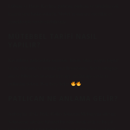
Lübnan ve Hatay Kitchen, patlıcan, patlıcan ve tafiniden çok
lezzetli yeni başlayanlardır. Mubel’in marşını öncelikle et
yemekleriyle servis edebilirsiniz.
MÜTEBBEL TARIFI NASIL
YAPILIR?
Kavrulmuş patlıcanlara sarımsak, limon, tahin, gergin yoğurt
ve tuz ekliyoruz ve hepsini güzelleştiriyoruz. Servis tabağına
alın ve biberi sos tavasına tereyağı, zeytinyağı, ceviz ve
pullardan dökün. Bon İştey Şeker
.
PATLICAN NE ANLAMA GELIR?
Aubergine (Eski Türk: Höhe) Solanum Melongena ailesine,
Solanaceae ailesine bilimsel bir isim olarak aittir ve bir yıl
içinde tropikal iklim bölgelerinde sıcak iklimlerde ve küçük