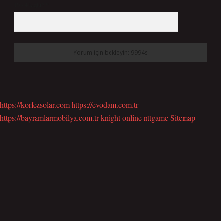
10 - 4 kaçtır?
*
https://korfezsolar.com
https://evodam.com.tr
https://bayramlarmobilya.com.tr
knight online
nttgame
Sitemap
SIDEBAR