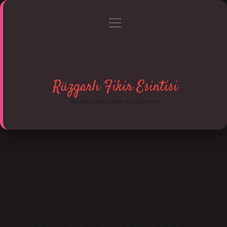
menüyü
Anasayfa
Gizlilik Politikası
Yasal Uyarı
aç
Hakkımızda
Rüzgarlı Fikir Esintisi
Hayatına hareket katan kısa hikayeler!
SIMÜLATÖR NE DEMEK TDK
Tarih: Mayıs 27, 2025