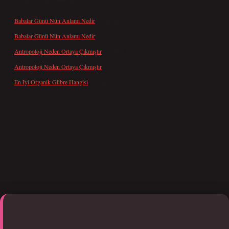
Babalar Günü Nün Anlamı Nedir
için
admin
Babalar Günü Nün Anlamı Nedir
için
Altan
Antropoloji Neden Ortaya Çıkmıştır
için
admin
Antropoloji Neden Ortaya Çıkmıştır
için
Ayaz
En Iyi Organik Gübre Hangisi
için
admin
iriş