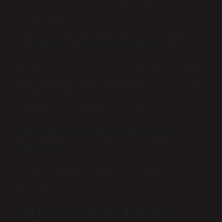
kökü Arapça’dan gelse de, Arapça’dan türetilen aynı anlamı
olan bir kelimedir.
TDK’NIN TÜRKÇESI NEDIR?
Türk Dil Derneği 12 Temmuz 1932’de Türk Dili Soruşturma
Şirketi adı altında kuruldu. Sâmih Rif’at, Raşen Eşref, Celâl
Sahir ve topluluğun kurucuları Yakup Kadri, tüm
milletvekilleri ve zamanın bilinen yazarları.
KELIMENIN ANLAMI NEDIR
KISACA?
En az bir heceli mantıklı kelimeler veya kelime gruplarına
kelimeler denir.
SIMÜLASYON NE ANLAMA