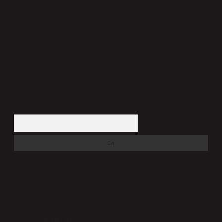
sorumluluğunu taşımakta olup, siteye üye olarak bu sorumluluğu kabul etmiş
sayılırlar.
Hukuka ve yasal düzenlemelere aykırı olduğunu düşündüğünüz içerikleri,
backlinkpanelicomtr@gmail.com
adresine bildirmeniz halinde, ilgili içerikler yasal
süre içerisinde sitemizden kaldırılacaktır.
Arama
SON YORUMLAR