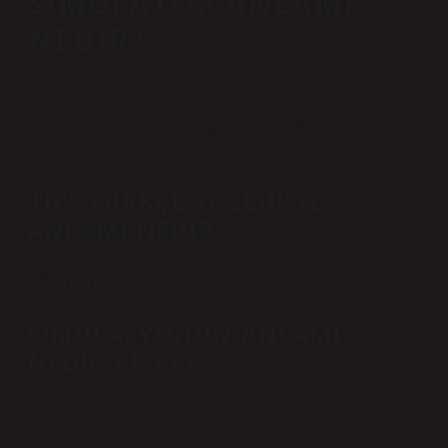
SIMÜLATÖR ANLAMI
NEDIR?
Bir şeyi taklit eden kişi veya şey. Simülasyon eğitimi veya
deneme için bazı çevre ve diğer hastalıklar: Bir uçuş
simülatörü.
TDK TÜRKÇE SÖZLÜKTE
ANLAMI NEDIR?
Türk Dil Derneği (TDK).
SIMÜLASYONUN ANLAMI
NEDIR KISACA?
Simülasyon veya simülasyon, teknik olmayan anlamda bir
şeyin benzer veya sahtekarlığı anlamında kullanılır. Teknik