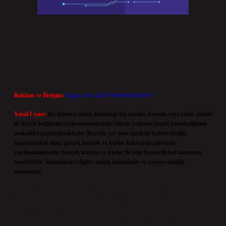
Reklam ve İletişim:
Skype: live:.cid.575569c608265c69
Yasal Uyarı:
Bu internet sitesi, herhangi bir marka, kurum veya şahıs şirketi
ile hiçbir bağlantısı bulunmamaktadır. Sitede yalnızca kendi hazırladığımız
makaleler paylaşılmaktadır. Burada yer alan içerikler haber niteliği
taşımamakta olup, gerçek kurum ve kişiler hakkında paylaşım
yapılmamaktadır. Gerçek kurum ve kişiler ile isim benzerlikleri tamamen
tesadüfidir. Sitemizdeki bilgiler taslak halindedir ve tavsiye niteliği
taşımazlar.
Sitemiz, 5651 Sayılı Kanun gereğince Bilgi Teknolojileri ve İletişim Kurumu
(BTK) tarafından onaylanmış bir Yer Sağlayıcı olarak hizmet vermektedir. Bu
nedenle, sitedeki içerikleri proaktif olarak denetleme veya araştırma
yükümlülüğümüz bulunmamaktadır. Ancak, üyelerimiz yazdıkları içeriklerin