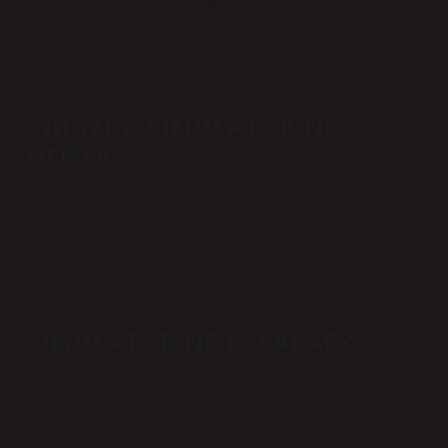
olarak gerçek bir işlemin veya bir sistemin zaman içinde
çalıştırılmasıyla taklit edilir. Sistem nesneleri arasında
tanımlanan ilişkiler içeren bir sistem veya süreç modelidir.
CIHAZDA SIMÜLATÖR NE
DEMEK?
Simülatör nedir? Simülatörler, donanımı temsil etmeyen farklı
işletim sistemleri için sanal test yazılımıdır. İOS simülatörü
AHMT iOS ve bilgisayarın işletim sistemini müdahale eder ve
bölgede gerekli uygulamayı çalıştırır.
SIMÜLATÖR NE IŞ YAPAR?
Kullanıcıya simülasyonun kanadında, Simülatör adı verilen
yazılım veya araçlar devreye girin. Bu yazılım veya araçlar,
kullanıcı için modelleme simülasyonunu tamamen ve tamamen