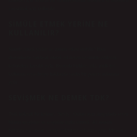
yansıtmak için kullanılır.
SIMÜLE ETMEK YERINE NE
KULLANILIR?
Simüle etmek yerine ne zaman etkisi olabilir? Bazı
durumlarda, yaklaşık olarak etkileyen ve simüle edilecek
kelimelere karşılık gelir. Bununla birlikte, etki, mülkiyet,
kullanım veya duygu hakkında yanlış bir gösteri anlamına
gelir.
SEVIŞMEK NE DEMEK TDK?
Türk kökenli bir kelime: “Seviş”. Onları aynı duygularla seven
birinin sevgisine ve sevgisine tepki vermek, iki insanın
birbirini eşit olarak sevdiği (ölçülen) anlamına gelir. Muaşaka,