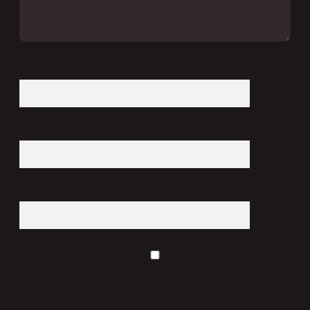
İsim*
E-Posta*
Web Sitesi
Daha sonraki yorumlarımda kullanılması için adım, e-posta adresim ve site adresim
bu tarayıcıya kaydedilsin.