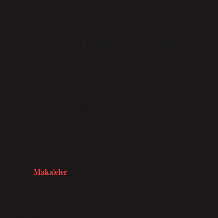
Bir cihaz yöneticisini nasıl etkinleştirir veya devre dışı
bırakırım?
METAFORUN ANLAMI NEDIR?
Metafor, bir durumu, problemi, olguyu başka şekillerde ifade
etmek için kullanılır. Bunlar başka bir şeyi açıklamak ve
simüle etmek için bir şeyler kullanan metaforlardır. Metafor
sanatı sayesinde mesaja canlılık, derinlik ve güçlü bir anlam
verilir.
Makaleler
Tarih: