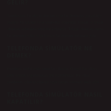
GELIR?
Simülasyon, bir olayın durumu veya bir durumun, gerçekliğe
eşdeğer bir şekilde veya sembolize etmesidir. Teknik ve teknik
olmayan anlamlara sahip bir kelimedir. Teknik olmayan önem,
bir durumun sahte veya benzer bir durumu anlamına gelir.
TELEFONDA SIMÜLATÖR NE
DEMEK?
Emülatör, mobil testte sanal bir cihazdır. Gerçek bir cihazı
taklit ederek uygulamanızı test edebilirsiniz. Bir cihaz
emülatörü, cihazın cihazını veya işletim sistemini taklit eder.
TELEFONDA SIMÜLATÖR NASIL
KAPATILIR?