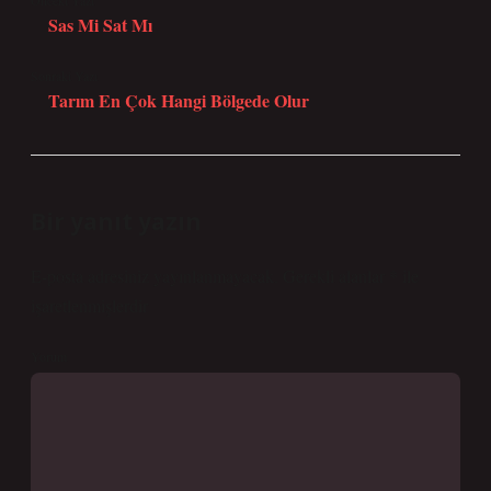
Önceki Yazı
Sas Mi Sat Mı
Sonraki Yazı
Tarım En Çok Hangi Bölgede Olur
Bir yanıt yazın
E-posta adresiniz yayınlanmayacak.
Gerekli alanlar
*
ile
işaretlenmişlerdir
Yorum