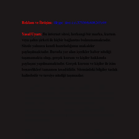
Reklam ve İletişim:
Skype: live:.cid.575569c608265c69
Yasal Uyarı:
Bu internet sitesi, herhangi bir marka, kurum
veya şahıs şirketi ile hiçbir bağlantısı bulunmamaktadır.
Sitede yalnızca kendi hazırladığımız makaleler
paylaşılmaktadır. Burada yer alan içerikler haber niteliği
taşımamakta olup, gerçek kurum ve kişiler hakkında
paylaşım yapılmamaktadır. Gerçek kurum ve kişiler ile isim
benzerlikleri tamamen tesadüfidir. Sitemizdeki bilgiler taslak
halindedir ve tavsiye niteliği taşımazlar.
Sitemiz, 5651 Sayılı Kanun gereğince Bilgi Teknolojileri ve
İletişim Kurumu (BTK) tarafından onaylanmış bir Yer Sağlayıcı
olarak hizmet vermektedir. Bu nedenle, sitedeki içerikleri proaktif
olarak denetleme veya araştırma yükümlülüğümüz
bulunmamaktadır. Ancak, üyelerimiz yazdıkları içeriklerin
sorumluluğunu taşımakta olup, siteye üye olarak bu sorumluluğu
kabul etmiş sayılırlar.
Hukuka ve yasal düzenlemelere aykırı olduğunu düşündüğünüz
içerikleri,
backlinkpanelicomtr@gmail.com
adresine bildirmeniz