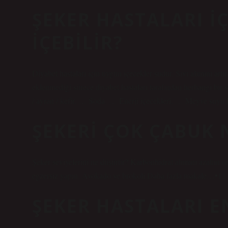
ŞEKER HASTALARI I
IÇEBILIR?
Diyabet hastaları için uygun içecekler sudur. Sıvı alımını ar
eklenmediği sürece diyabet hastaları tarafından herhangi bi
/ ayran / kefir. … Soda. … Enerji içecekleri. … Meyve suy
ŞEKERI ÇOK ÇABUK 
Şeker seviyelerini ne düşürür? Karbonhidrat alımını azaltın (
egzersiz yapın. Avokado ve brokoli.Daha fazla makale…•11
ŞEKER HASTALARI E