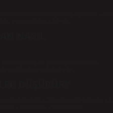
. Karbonhidratlar vücudun kullandığı ana enerji kaynaklarıdır. … bol su
l edin. … stresten uzak durun. … kilo verin.
AN NASIL
” mümkün değildir. Diyabet, yani tip 2 diyabet için bilinen tek
transit bipartisyon veya duodenal swing).
ILER DÜŞÜRÜR?
 az miktarda tüketilebilir. … 2. Zencefil önemli bir bitki türüdür. … 3.
ra bitkisi. … Berberin bitkisi. … Yaban mersini çayı.