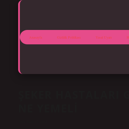
Anasayfa
Gizlilik Politikası
Yasal Uyarı
H
ŞEKER HASTALARI
NE YEMELI
Tarih: Ekim 11, 2024