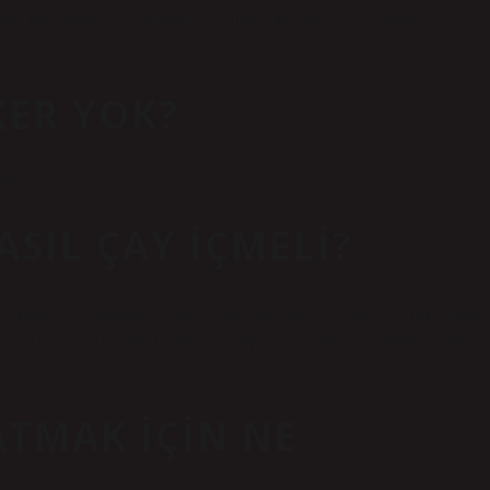
e kan şekerini yükseltmezler. Aslında kan şekeri seviyelerini
KER YOK?
nur.
ASIL ÇAY IÇMELI?
ç fincan çay içmenin diyabet riskini azalttığını savunuyor. Araştırmaya
uyor. Çayın glikoz üzerindeki bu etkisi tip 2 diyabetin önlenmesinde ve
ATMAK IÇIN NE