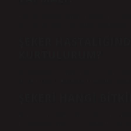
Evde şekeri düşürmenin yolları: Karbonhidrat alımını azaltın
için. … egzersiz yapın. … kan şekerini düzenli olarak kontro
ŞEKER HASTALIĞIND
KURTULURUM?
Diyabetlilerde ilaç veya insülin olmadan “kan şekeri kontrolü
“KALICI TEDAVİ” METABOLİK CERRAHİ operasyonlarıdır (
ŞEKERI HANGI BITK
Bu konuda önerilen bitkiler şunlardır: Zerdeçal tüketin. Günde
Tarçın kan şekerini düşürür. … Siyah köri bitkisi. … Aloe ve