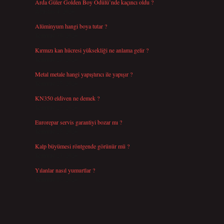
Arda Güler Golden Boy Ödülü’nde kaçıncı oldu ?
Ağustos 4, 2026
Alüminyum hangi boya tutar ?
Temmuz 30, 2026
Kırmızı kan hücresi yüksekliği ne anlama gelir ?
Temmuz 27, 2026
Metal metale hangi yapıştırıcı ile yapışır ?
Temmuz 25, 2026
KN350 eldiven ne demek ?
Temmuz 25, 2026
Eurorepar servis garantiyi bozar mı ?
Temmuz 25, 2026
Kalp büyümesi röntgende görünür mü ?
Temmuz 23, 2026
Yılanlar nasıl yumurtlar ?
Temmuz 15, 2026