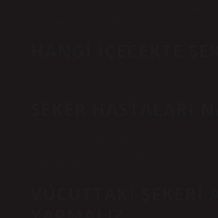
Maden suyu veya soda gibi içecekler şeker içermez. Bu nedenl
desteklemenin en iyi yollarından biridir.
HANGI IÇECEKTE ŞE
Şekersiz alkoller arasında votka, cin, tekila, rom ve viski bulu
ŞEKER HASTALARI N
Osteoporoza karşı siyah çay Amerikalı araştırmacılar günde ü
göre siyah çay kan şekeri seviyelerini düşürmeye yardımcı ol
kontrolünde rol oynuyor.
VÜCUTTAKI ŞEKERI 
YAPMALI?