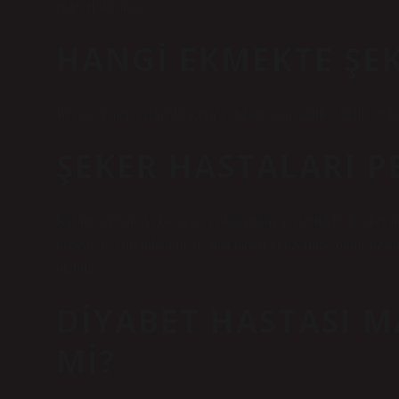
ekleyebilirsiniz.
HANGI EKMEKTE ŞE
Beyaz ekmek yerine lif içeriği yüksek tam tahıllı, yulaflı ve ke
ŞEKER HASTALARI P
Rafine şekerin iyi bir örneği olan pekmez, özellikle diyabet h
nedeniyle aşırı tüketimi diyabet hastaları üzerinde olumsuz et
olabilir.
DIYABET HASTASI M
MI?