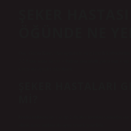
ŞEKER HASTASI
ÖĞÜNDE NE YE
Doç. Gizem Köse, “Ara öğünlerde en iyi tercih karbonhidrat v
2-2,5 saat sonra meyve + badem, tam tahıllı galeta unu + süt, p
içeren ara öğünler tüketilmeli.
ŞEKER HASTALARI G
MI?
İnsülin kullanan tip 1 ve tip 2 diyabet hastaları yatmadan ö
olmak üzere toplam altı öğün yemek yemelidir.