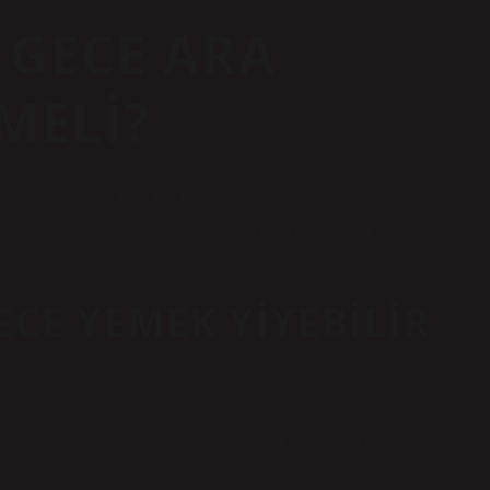
 GECE ARA
MELI?
e protein içeren besinleri bir arada tüketmektir” dedi. Ana öğünlerden
eynirli-çavdarlı sandviç, leblebi + ayran gibi kaliteli karbonhidrat
ECE YEMEK YIYEBILIR
nce üç ana öğün, kahvaltı, öğle yemeği ve akşam yemeği ve üç ara öğün