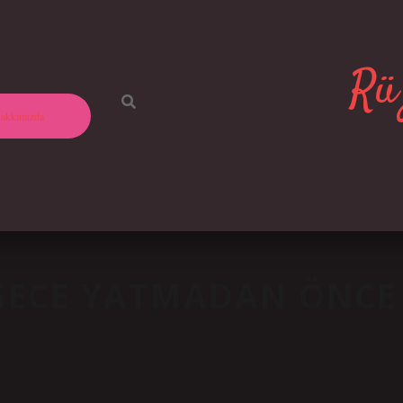
Rüz
akkımızda
 GECE YATMADAN ÖNCE