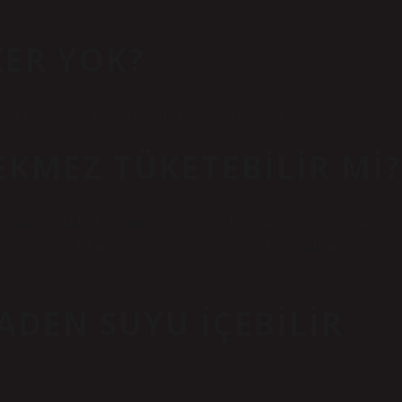
KER YOK?
pekli ekmekler diyabet hastaları için en iyi tercihtir.
EKMEZ TÜKETEBILIR MI?
astalarının dikkatli tüketmesi gereken bir besindir. Yüksek şeker içeriği
kilere neden olabilir. Ayrıca pekmez ishal ve dışkı sorunlarına neden
ADEN SUYU IÇEBILIR