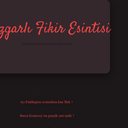
garlı Fikir Esintisi
Hayatına hareket katan kısa hikayeler!
SIDEBAR
betci giriş
SON YAZILAR
Ayı Paddington seslendiren kim Türk ?
Ağustos 5, 2026
Burcu Esmersoy’un gençlik sırrı nedir ?
Ağustos 4, 2026