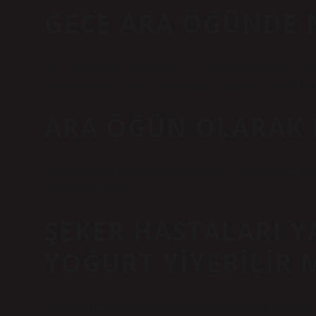
GECE ARA ÖĞÜNDE 
Gece atıştırmalığı olabilecek 10 yiyecek eşleşmesiElma – fı
fıstık ezmesi.Süt – tarçın.Sebze cipsi – ayran.Süt – müsli.Dah
ARA ÖĞÜN OLARAK N
Ara öğün önerilerimiz: 1 kasa yağsız süt, 1 adet tam tahıllı n
kutu meyveli yoğurt.
ŞEKER HASTALARI 
YOĞURT YIYEBILIR 
Akşam yemeğinden 3 saat sonra yatarsanız, başka bir öğüne 