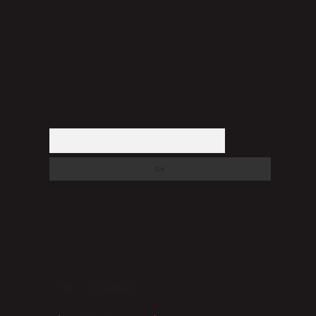
halinde, ilgili içerikler yasal süre içerisinde sitemizden
kaldırılacaktır.
Arama
SON YORUMLAR