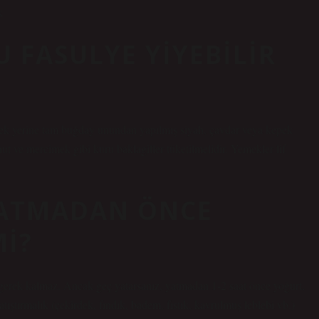
k
U FASULYE YIYEBILIR
mek yerine tam buğday unundan yapılmış siyah, çavdar veya kepek
ut ve mercimek gibi kuru baklagiller tüketilmelidir. Yemekler lif
YATMADAN ÖNCE
MI?
gerek kalmaz. Ancak geç yatarsanız, yatmadan 1-2 saat önce yoğurt,
atıştırmalık (çekirdek, fındık, badem, fıstık, kavrulmuş leblebi vb.)