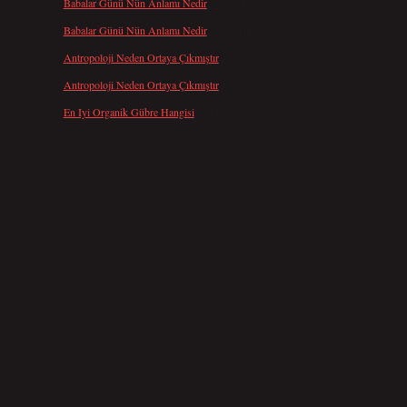
Babalar Günü Nün Anlamı Nedir
için
admin
Babalar Günü Nün Anlamı Nedir
için
Altan
Antropoloji Neden Ortaya Çıkmıştır
için
admin
Antropoloji Neden Ortaya Çıkmıştır
için
Ayaz
En Iyi Organik Gübre Hangisi
için
admin