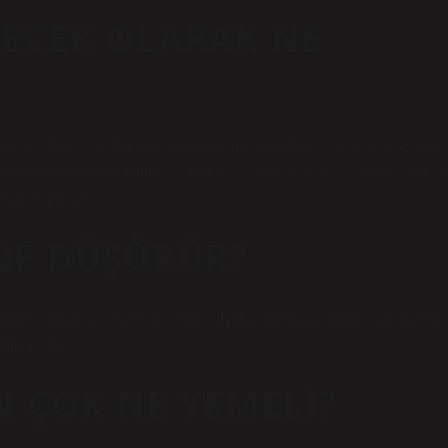
ÇECEK OLARAK NE
tırmaya gelince, su alımı her zaman en iyi seçenektir. … Çay. Çaya şeker
r sorun olmadan tüketilebilir. … Kahve. … Sebze suyu. … Yarım yağlı sü
u.Daha fazla öğe…
NE DÜŞÜRÜR?
ekmek, makarna, şekerli içecekler). Kalori alımını azaltmak için düzenli
 Mayıs 2023
N ÇOK NE YEMELI?