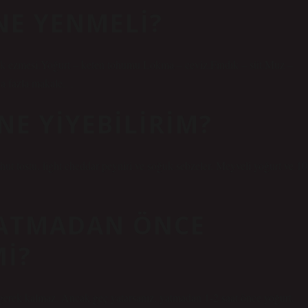
NE YENMELI?
stık ezmesi.Yoğurt – keten tohumu.Lokma – ceviz.Fındık – süt.Muz –
a fazla makale.. .
E YIYEBILIRIM?
ohut tostu, light cheddar peyniri ve soğuk sebzeler. Meyveli yoğurt ve 10
YATMADAN ÖNCE
MI?
gerek kalmaz. Ancak geç yatarsanız, yatmadan 1-2 saat önce yoğurt,