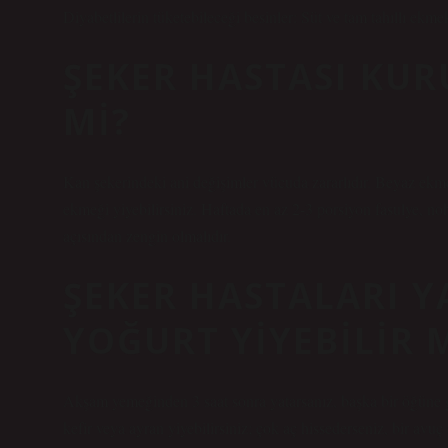
Diyabetlilerin tüketebileceği besinler: Süt ve tam tahıllı ekme
ŞEKER HASTASI KUR
MI?
Kan şekerindeki ani değişimler vücuda zararlıdır. Beyaz ek
ekmeği yiyebilirsiniz. Haftada en az 2-3 porsiyon fasulye, noh
açısından zengin olmalıdır.
ŞEKER HASTALARI 
YOĞURT YIYEBILIR 
Akşam yemeğinden 3 saat sonra yatarsanız, başka bir öğüne 
kefir veya ayran yiyebilirsiniz; çok aç hissederseniz, bir avuç 