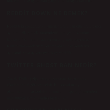
fark edebilir ve uygulanan gölge kilidi kolayca kaldırılabilir.
REDDIT DOWN NE DEMEK?
Reddit’teki gönderiler kullanıcılar tarafından oluşturulur; spor,
oyun, müzik, yemek, fotoğrafçılık gibi çeşitli konuları
kapsayan “subreddit” adı verilen alt gruplara ayrılmıştır.
Kullanıcılar gönderilere yorum yapabilir ve gönderiyi
oylayarak veya oy vermeyerek oy verebilir.
TWITTER GHOST BAN NEDIR?
Ancak Twitter gölge yasağı sona erene kadar kimse
gönderilerinizi görmeyecektir. Bu, sosyal medya
platformlarının ve topluluk forumlarının spam gönderenleri
uzak tutmak için kullandığı bir tekniktir.