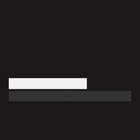
yükümlülüğümüz bulunmamaktadır. Ancak, üyelerimiz yazdıkları içeriklerin
sorumluluğunu taşımakta olup, siteye üye olarak bu sorumluluğu kabul etmiş
sayılırlar.
Hukuka ve yasal düzenlemelere aykırı olduğunu düşündüğünüz içerikleri,
backlinkpanelicomtr@gmail.com
adresine bildirmeniz halinde, ilgili içerikler yasal
süre içerisinde sitemizden kaldırılacaktır.
Arama