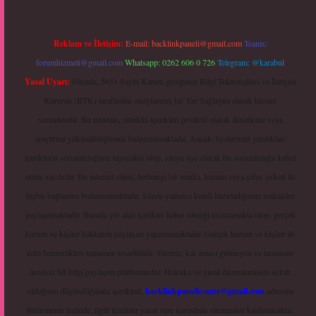
Reklam ve İletişim:
E-mail:
backlinkpaneli@gmail.com
Teams:
forumhizmeti@gmail.com
Whatsapp: 0262 606 0 726
Telegram: @karabul
Yasal Uyarı:
Sitemiz, 5651 Sayılı Kanun gereğince Bilgi Teknolojileri ve İletişim
Kurumu (BTK) tarafından onaylanmış bir Yer Sağlayıcı olarak hizmet
vermektedir. Bu nedenle, sitedeki içerikleri proaktif olarak denetleme veya
araştırma yükümlülüğümüz bulunmamaktadır. Ancak, üyelerimiz yazdıkları
içeriklerin sorumluluğunu taşımakta olup, siteye üye olarak bu sorumluluğu kabul
etmiş sayılırlar. Bu internet sitesi, herhangi bir marka, kurum veya şahıs şirketi ile
hiçbir bağlantısı bulunmamaktadır. Sitede yalnızca kendi hazırladığımız makaleler
paylaşılmaktadır. Burada yer alan içerikler haber niteliği taşımamakta olup, gerçek
kurum ve kişiler hakkında paylaşım yapılmamaktadır. Gerçek kurum ve kişiler ile
isim benzerlikleri tamamen tesadüfidir. Sitemiz, kar amacı gütmeyen ve tamamen
ücretsiz bir bilgi paylaşım platformudur. Hukuka ve yasal düzenlemelere aykırı
olduğunu düşündüğünüz içerikleri,
backlinkpanelicomtr@gmail.com
adresine
bildirmeniz halinde, ilgili içerikler yasal süre içerisinde sitemizden kaldırılacaktır.