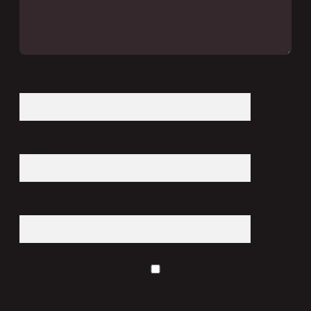
İsim*
E-Posta*
Web Sitesi
Daha sonraki yorumlarımda kullanılması için adım, e-posta adresim ve site adresim
bu tarayıcıya kaydedilsin.