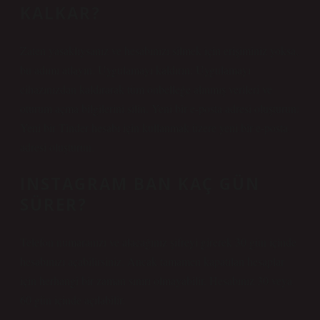
KALKAR?
Zaten yasaklıysanız ve hesabınızı silmek için erişiminiz yoksa,
bu adımı atlayın. Uygulamayı kaldırın: Uygulamayı
cihazınızdan kaldırarak tüm önbelleğe alınmış verileri ve
oturum açma bilgilerini silin. Yeni bir e-posta adresi oluşturun:
Yeni bir Tinder hesabı için kullanmak üzere yeni bir e-posta
adresi oluşturun.
INSTAGRAM BAN KAÇ GÜN
SÜRER?
Telefon numaranızı ve alacağınız şifreyi girerek 30 gün içinde
hesabınızı açabilirsiniz. Ancak tamamen kapatılan hesaplar
için herhangi bir zaman sınırı olmayabilir. Hesabınız 30 veya
60 gün içinde açılabilir.