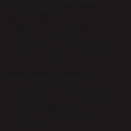
SHADOWBAN’DAN NASIL
KURTULURUM?
Gölge engellemeyi önlemenin yolları: Eğer takipçi satın
aldıysanız ve hesabınıza bir bot bağladıysanız, tüm
otomasyonları kaldırın. … Paylaştığınız içeriklere eklediğiniz
etiketleri tamamen kaldırın. … Hesabınızı tamamen meşru
hale getirin. … Yeni kişiler eklemeyin. … Hesabınızı bir süre
kullanmayın.
BAN YEDIM NE DEMEK?
“Ban” kelimesi birçok yerde karşımıza çıktığı için büyük bir
merak konusu haline geldi. Bu ifadeyi özellikle oyunlarda ve
web sitelerinde görmenin birçok yolu var. Ban kelimesi yasak
anlamına gelir. Bu, elbette, kişinin yasak almasının
yasaklandığını gösterir.