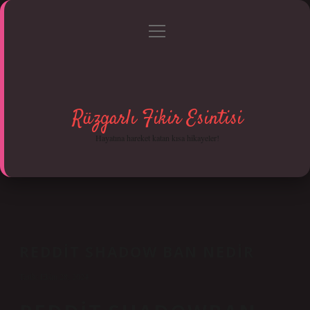
menüyü
Anasayfa
Gizlilik Politikası
Yasal Uyarı
aç
Hakkımızda
Rüzgarlı Fikir Esintisi
Hayatına hareket katan kısa hikayeler!
REDDIT SHADOW BAN NEDIR
Tarih: Ekim 28, 2024