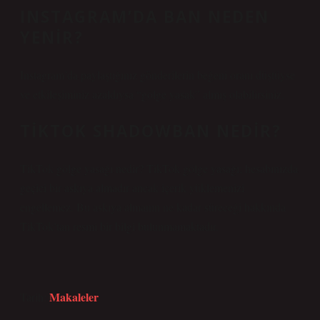
INSTAGRAM’DA BAN NEDEN
YENIR?
Instagram’da paylaştığınız gönderilerin beğeni oranı düştüyse
ve etkileşiminiz azaldıysa “gölge yasak” almış olabilirsiniz.
TIKTOK SHADOWBAN NEDIR?
TikTok gölge yasağı nedir? TikTok gölge yasağı; hesabınızda
geçici bir askıya almadır ancak içerik yüklemenizi
engellemez. Bu askıya almanın ne kadar süreceği hakkında
TikTok’tan resmi bir bilgi bulunmamaktadır.
Makaleler
Tarih: