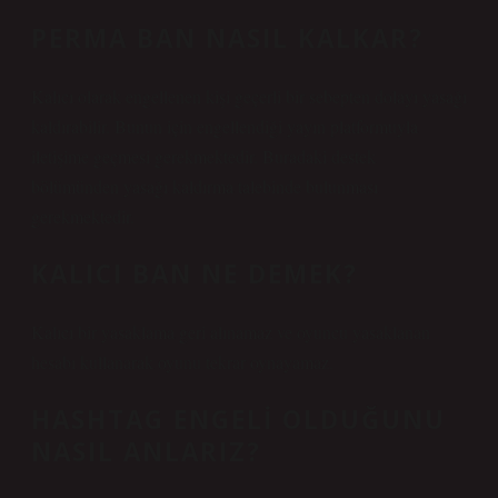
PERMA BAN NASIL KALKAR?
Kalıcı olarak engellenen kişi geçerli bir sebepten dolayı yasağı
kaldırabilir. Bunun için engellendiği yayın platformuyla
iletişime geçmesi gerekmektedir. Buradaki destek
bölümünden yasağı kaldırma talebinde bulunması
gerekmektedir.
KALICI BAN NE DEMEK?
Kalıcı bir yasaklama geri alınamaz ve oyuncu yasaklanan
hesabı kullanarak oyunu tekrar oynayamaz.
HASHTAG ENGELI OLDUĞUNU
NASIL ANLARIZ?