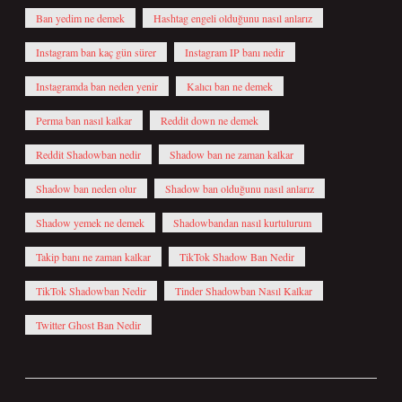
Ban yedim ne demek
Hashtag engeli olduğunu nasıl anlarız
Instagram ban kaç gün sürer
Instagram IP banı nedir
Instagramda ban neden yenir
Kalıcı ban ne demek
Perma ban nasıl kalkar
Reddit down ne demek
Reddit Shadowban nedir
Shadow ban ne zaman kalkar
Shadow ban neden olur
Shadow ban olduğunu nasıl anlarız
Shadow yemek ne demek
Shadowbandan nasıl kurtulurum
Takip banı ne zaman kalkar
TikTok Shadow Ban Nedir
TikTok Shadowban Nedir
Tinder Shadowban Nasıl Kalkar
Twitter Ghost Ban Nedir