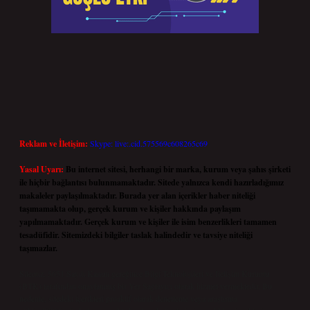
Reklam ve İletişim:
Skype: live:.cid.575569c608265c69
Yasal Uyarı:
Bu internet sitesi, herhangi bir marka, kurum veya şahıs şirketi
ile hiçbir bağlantısı bulunmamaktadır. Sitede yalnızca kendi hazırladığımız
makaleler paylaşılmaktadır. Burada yer alan içerikler haber niteliği
taşımamakta olup, gerçek kurum ve kişiler hakkında paylaşım
yapılmamaktadır. Gerçek kurum ve kişiler ile isim benzerlikleri tamamen
tesadüfidir. Sitemizdeki bilgiler taslak halindedir ve tavsiye niteliği
taşımazlar.
Sitemiz, 5651 Sayılı Kanun gereğince Bilgi Teknolojileri ve İletişim Kurumu
(BTK) tarafından onaylanmış bir Yer Sağlayıcı olarak hizmet vermektedir. Bu
nedenle, sitedeki içerikleri proaktif olarak denetleme veya araştırma