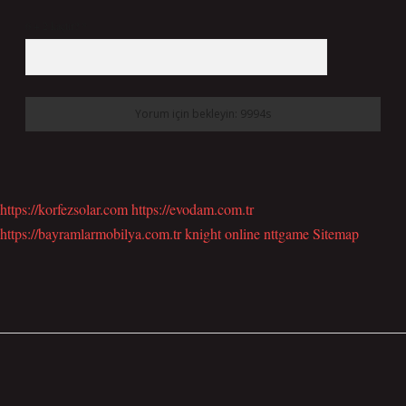
6 + 2 kaçtır?
*
https://korfezsolar.com
https://evodam.com.tr
https://bayramlarmobilya.com.tr
knight online
nttgame
Sitemap
SIDEBAR