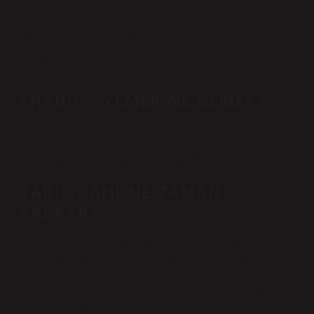
“Kullanıcı adı” alanına kullanıcı adını girin ve sorgu sürecini
başlatın. Sorgudan sonra yeşil onay işareti yanıyorsa sorun
yoktur. Ancak bir uyarı mesajı alırsanız, bu size hashtag
yasağı uygulandığı anlamına gelir.
SHADOW YEMEK NE DEMEK?
Instagram’da paylaştığınız gönderilerin beğeni oranı düştüyse
ve etkileşiminiz azaldıysa “gölge yasak” almış olabilirsiniz.
TAKIP BANI NE ZAMAN
KALKAR?
Bu süre yaklaşık 18 saattir ve hesaptan hesaba değişir. Yani
Instagram takip ve beğeni yasağını kaldırmak için 18 saatlik
bir bekleme süresi gerekir. Beklemeden Instagram engellemesi
nasıl kaldırılır? Beklemeden Instagram tarafından konulan