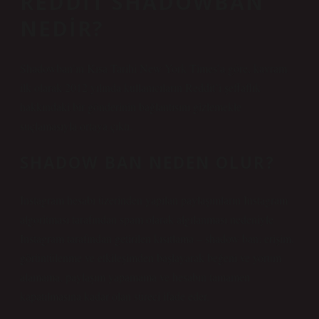
REDDIT SHADOWBAN
NEDIR?
Shadowban’ın Kısa Tarihi New York Times’a göre, kavram
ilk olarak 2012 yılında kullanıcıların Reddit’i şeffaflık
hakkındaki bir gönderinin bağlantısını gizlemekle
suçlamasıyla ortaya çıktı.
SHADOW BAN NEDEN OLUR?
Instagram hesabı üzerinden yapılan paylaşımların Instagram
algoritması tarafından spam olarak algılanması nedeniyle
Instagram tarafından getirilen kısıtlama – shadow ban; erişim,
görüntülenme ve etkileşimden başlayarak beğeni ve yorum
alamama, paylaşım yapamama ve hesabın tamamen
kapatılmasına kadar olan süreci ifade eder.