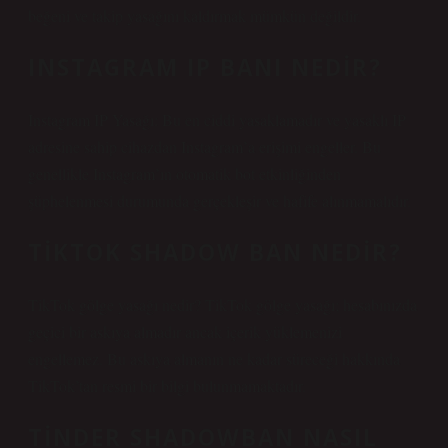
beğeni ve takip yasağını kaldırmak mümkün değildir.
INSTAGRAM IP BANI NEDIR?
Instagram IP Yasağı: Bu en ciddi yasaklamadır ve yasaklı IP
adresine sahip cihazdan Instagram’a erişimi engeller. Bu
genellikle Instagram’ın otomatik bot etkinliğinden
şüphelenmesi durumunda gerçekleşir ve hafife alınmamalıdır.
TIKTOK SHADOW BAN NEDIR?
TikTok gölge yasağı nedir? TikTok gölge yasağı; hesabınızda
geçici bir askıya almadır ancak içerik yüklemenizi
engellemez. Bu askıya almanın ne kadar süreceği hakkında
TikTok’tan resmi bir bilgi bulunmamaktadır.
TINDER SHADOWBAN NASIL