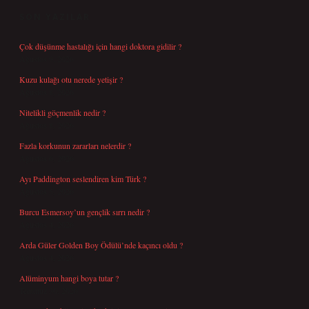
SON YAZILAR
Çok düşünme hastalığı için hangi doktora gidilir ?
Ağustos 9, 2026
Kuzu kulağı otu nerede yetişir ?
Ağustos 8, 2026
Nitelikli göçmenlik nedir ?
Ağustos 8, 2026
Fazla korkunun zararları nelerdir ?
Ağustos 6, 2026
Ayı Paddington seslendiren kim Türk ?
Ağustos 5, 2026
Burcu Esmersoy’un gençlik sırrı nedir ?
Ağustos 4, 2026
Arda Güler Golden Boy Ödülü’nde kaçıncı oldu ?
Ağustos 4, 2026
Alüminyum hangi boya tutar ?
Temmuz 30, 2026