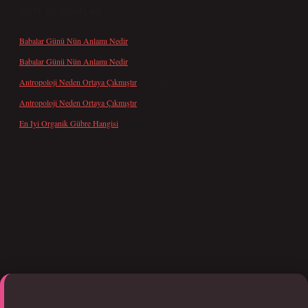
SON YORUMLAR
Babalar Günü Nün Anlamı Nedir
için
admin
Babalar Günü Nün Anlamı Nedir
için
Altan
Antropoloji Neden Ortaya Çıkmıştır
için
admin
Antropoloji Neden Ortaya Çıkmıştır
için
Ayaz
En Iyi Organik Gübre Hangisi
için
admin
giriş