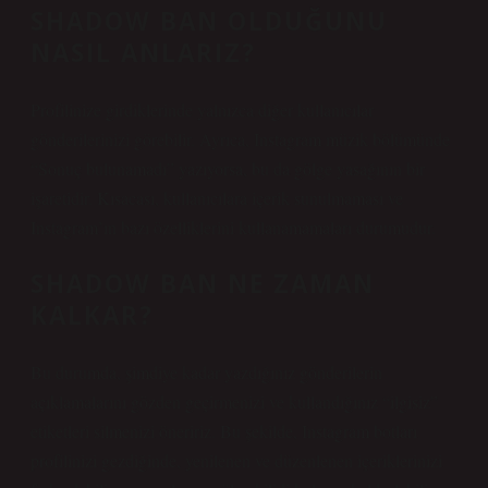
SHADOW BAN OLDUĞUNU
NASIL ANLARIZ?
Profilinize girdiklerinde yalnızca diğer kullanıcılar
gönderilerinizi görebilir. Ayrıca, Instagram müzik bölümünde
“Sonuç bulunamadı” yazıyorsa, bu da gölge yasağının bir
işaretidir. Kısacası, kullanıcılara içerik sunulmaması ve
Instagram’ın bazı özelliklerini kullanamamaları durumudur.
SHADOW BAN NE ZAMAN
KALKAR?
Bu durumda, şimdiye kadar yazdığınız gönderilerin
açıklamalarını gözden geçirmenizi ve kullandığınız “ilgisiz”
etiketleri silmenizi öneririz. Bu şekilde, Instagram botları
profilinizi gezdiğinde, yenilenen ve düzenlenen içeriklerinizi