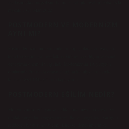
yaklaşım (davranışsal sinirbilim, psikolojik biyoloji)Daha fazla
makale…•21 Mart 2022
POSTMODERN VE MODERNIZM
AYNI MI?
Postmodernizm, modernizmle bir kopuş olarak ortaya çıktı,
temel varsayımlarını reddetti ve kültürel çeşitliliğin ve öznel
deneyimin önemini vurguladı. Modernizmin 19. yüzyılın
ortalarında Fransa’da ortaya çıktığına inanılıyor ve hareket
kabaca 1884-1914 yıllarını kapsıyordu.
POSTMODERN EĞILIM NEDIR?
Modernizmi sorgulayan ve sıklıkla ona meydan okuyan ve
mutlak gerçeklerin veya evrensel ilke ve gerçeklerin varlığını
reddeden bir düşünce biçimi. Bireysel deneyimlerin ve