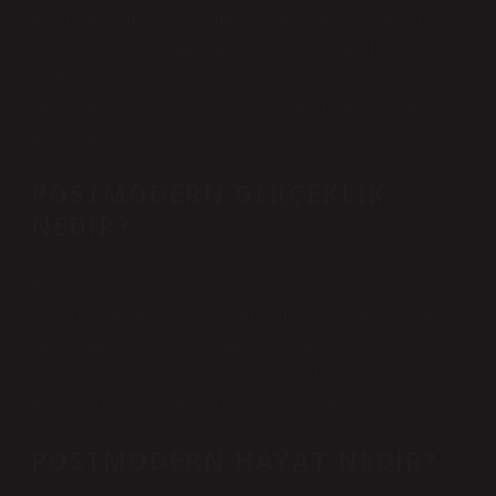
Postmodernizm, 20. yüzyılın ortalarında ortaya çıktı ve sanat,
felsefe, edebiyat ve mimarlık alanlarına yayıldı. “Post”,
İngilizce’de “sonra” anlamına gelir ve modernizmden sonra
ortaya çıkan ve yarattığı sorunları çözmeyi amaçlayan bir
harekettir.
POSTMODERN GERÇEKLIK
NEDIR?
Postmodernizm otoriteye ve tek bir gerçeklik olduğu görüşüne
karşı çıkar. Postmodernizm aynı zamanda tek bir gerçeklik
olmadığını savunan ve görelilik kavramını öne çıkaran bir
eleştiri yöntemi olarak da tanımlanabilir. Postmodernizmde tek
bir gerçeklik yoktur, herkesin kendi gerçekliği vardır.
POSTMODERN HAYAT NEDIR?