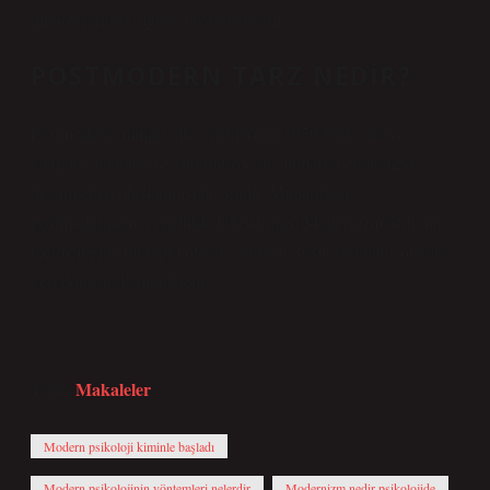
hipnoterapi tekniğine dayanmaktadır.
POSTMODERN TARZ NEDIR?
Postmodern mimari, ilk örneklerinin 1950’lerde ortaya
çıktığına inanılan ve günümüzde de mimariyi etkilemeye
devam eden uluslararası bir stildir. Mimarideki
postmodernizm, genellikle Uluslararası Modernizm Stili’nin
biçimciliğine bir tepki olarak “nükteli, süslü ve imalı” olanın
geri dönüşüyle ​​müjdelenir.
Makaleler
Tarih:
Modern psikoloji kiminle başladı
Modern psikolojinin yöntemleri nelerdir
Modernizm nedir psikolojide