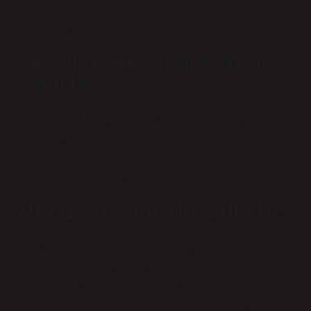
yorumların soyut ilkelerden daha somut olduğunu savunan bir
sanat anlayışı.
YAZ OKU YAK TEKNIĞI NASIL
YAPILIR?
5- YAZ, OKU, YAK TEKNİĞİ Bu teknikte, danışandan
haftanın çift günlerinde güncel sorunu ile ilgili bir şeyler
yazması istenir, tek günlerinde ise yazdıklarını okuması ve
uygun bir yere yakması istenir.
MUCIZE SORU HANGI KURAM?
Mucize sorusu genellikle çözüm odaklı terapinin kurucusu
Steve De Shazer ve eşi Insoo Kim Berg ile ilişkilendirilir.
Çözüm odaklı terapi, şöhrete ulaşmasında büyük bir etkiye
sahipti. Mucize sorusu, Milton Erickson tarafından geliştirilen