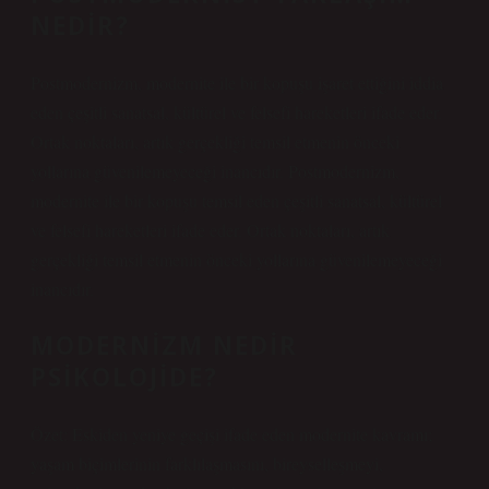
NEDIR?
Postmodernizm, modernite ile bir kopuşu işaret ettiğini iddia
eden çeşitli sanatsal, kültürel ve felsefi hareketleri ifade eder.
Ortak noktaları, artık gerçekliği temsil etmenin önceki
yollarına güvenilemeyeceği inancıdır. Postmodernizm,
modernite ile bir kopuşu temsil eden çeşitli sanatsal, kültürel
ve felsefi hareketleri ifade eder. Ortak noktaları, artık
gerçekliği temsil etmenin önceki yollarına güvenilemeyeceği
inancıdır.
MODERNIZM NEDIR
PSIKOLOJIDE?
Özet: Eskiden yeniye geçişi ifade eden modernite kavramı;
yaşam biçimlerinin farklılaşmasını, bireyselleşmeyi,