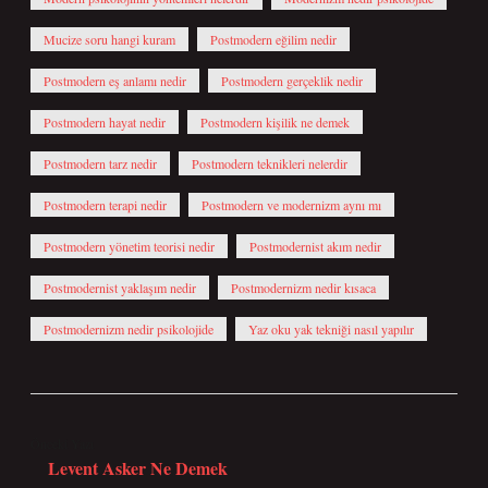
Mucize soru hangi kuram
Postmodern eğilim nedir
Postmodern eş anlamı nedir
Postmodern gerçeklik nedir
Postmodern hayat nedir
Postmodern kişilik ne demek
Postmodern tarz nedir
Postmodern teknikleri nelerdir
Postmodern terapi nedir
Postmodern ve modernizm aynı mı
Postmodern yönetim teorisi nedir
Postmodernist akım nedir
Postmodernist yaklaşım nedir
Postmodernizm nedir kısaca
Postmodernizm nedir psikolojide
Yaz oku yak tekniği nasıl yapılır
Önceki Yazı
Levent Asker Ne Demek