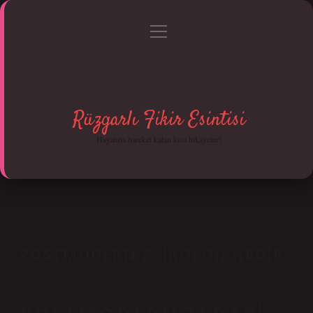
menüyü
Anasayfa
Gizlilik Politikası
Yasal Uyarı
aç
Hakkımızda
Rüzgarlı Fikir Esintisi
Hayatına hareket katan kısa hikayeler!
POSTMODERN PSIKOLOJI NEDIR
Tarih: Ocak 4, 2025