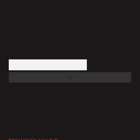
Hukuka ve yasal düzenlemelere aykırı olduğunu düşündüğünüz içerikleri,
backlinkpanelicomtr@gmail.com
adresine bildirmeniz halinde, ilgili içerikler yasal
süre içerisinde sitemizden kaldırılacaktır.
Arama
SON YORUMLAR
Babalar Günü Nün Anlamı Nedir
için
admin