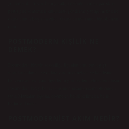
yöntemlerdir. Yazar, hem yarattığı metinle hem de parodi ve
pastiş gibi yöntemleri kullanarak gönderme yaptığı metinlerle
okuyucunun karşısına çıkar. Okuyucu aynı anda birçok metni
okur.
POSTMODERN KIŞILIK NE
DEMEK?
Postmodern bireyin sosyalliği, ilgi alanlarını paylaştığı
insanları anlamak ve onlara yardım etmekten ve kendisine
benzemeyenleri, yani diğerlerini görmezden gelmekten oluşur.
Postmodern birey, benzer düşünen insanları sembollerinden
tanır. Markalar, logolar, dövmeler, belirli kelimeler, belirli
barlar ve kafeler.
POSTMODERNIST AKIM NEDIR?