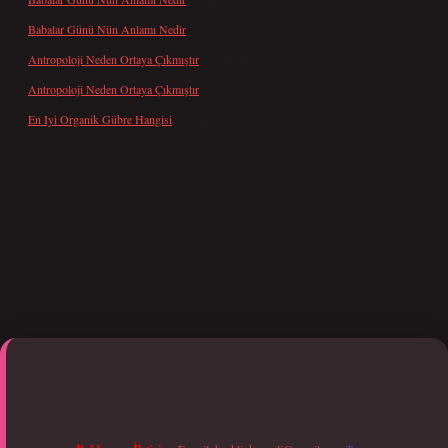
Babalar Günü Nün Anlamı Nedir
için
Altan
Antropoloji Neden Ortaya Çıkmıştır
için
admin
Antropoloji Neden Ortaya Çıkmıştır
için
Ayaz
En Iyi Organik Gübre Hangisi
için
admin
i giriş