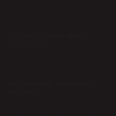
geleneksel yapıdan bağımsız bir toplumsal yapıyı içeren ve
birey, toplum ve devlet arasındaki ilişkinin toplumsal,
ekonomik ve siyasal anlamda yeniden şekillendiği bir süreci
ifade etmektedir.
POSTMODERNIZM NEDIR
PSIKOLOJIDE?
Postmodern psikoloji, kendi alanında gerçekliğin nihai veya
tekil bir versiyonunun gerçekten mümkün olup olmadığını
sorgulayan bir psikoloji yaklaşımıdır.
POSTMODERN TEKNIKLERI
NELERDIR?
Metinlerarasılık, parodi ve pastiş teknikleri, metakurgunun
egemen olduğu postmodern romanlarda sıklıkla kullanılan