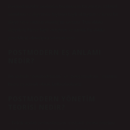
Postmodernistler tarafından benimsenen bir anlayış; kültürel
normların ve değerlerin bağlama bağlı olduğunu ve kesin bir
doğru veya yanlışın olmadığını savunur. Tüm ahlaki
değerlerin bireye bağlı olduğunu ve mutlak bir ahlaki
gerçekliğin olmadığını savunan teori.
POSTMODERN EŞ ANLAMI
NEDIR?
Bu nedenle “postmodernizm” ve “postyapısalcılık” terimleri
bazen eş anlamlı olarak kullanılmaktadır.
POSTMODERN YÖNETIM
TEORISI NEDIR?
– Politik açıdan postmodernizm; inisiyatif, piyasa yönelimi,