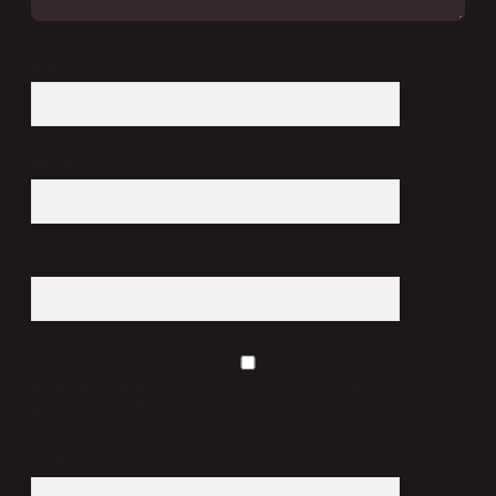
İsim*
E-Posta*
Web Sitesi
Daha sonraki yorumlarımda kullanılması için adım, e-posta adresim ve site adresim
bu tarayıcıya kaydedilsin.
5 + 3 kaçtır?
*