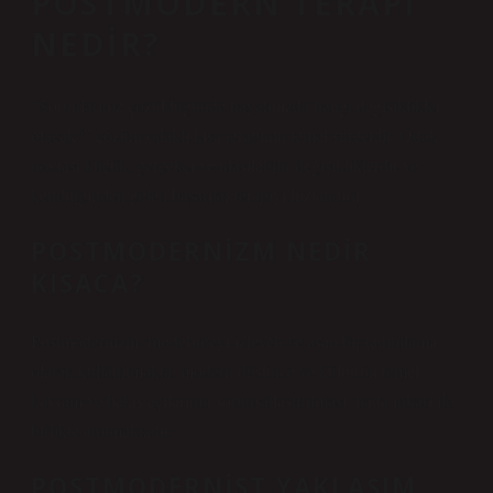
POSTMODERN TERAPI
NEDIR?
“Sorunlarınız çözüldüğünde hayatınızda hangi değişiklikler
olacak?” çözüm odaklı kısa terapinin temel sürecidir. Odak
noktası küçük, gerçekçi ve ulaşılabilir değişikliklerdir ve
kendiliğinden gelen başarılar terapiyi hızlandırır.
POSTMODERNIZM NEDIR
KISACA?
Postmodernizm, moderniteyi izleyen ve aşan bir tanımlama
olarak kullanılmakta, modern düşünce ve kültürün temel
kavram ve bakış açılarının sorunsallaştırılması, hatta inkârı ile
birlikte anılmaktadır.
POSTMODERNIST YAKLAŞIM