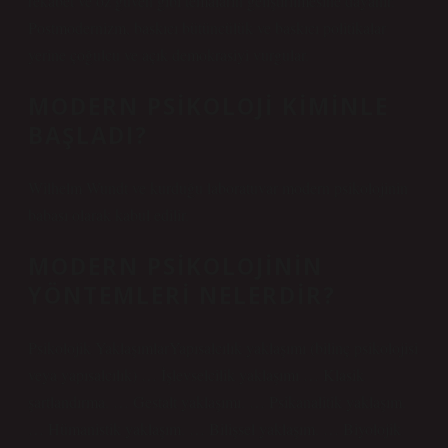
rekabet ve öz güven gibi temaların geliştirilmesine dayanır.
Postmodernizm, baskıcı bütüncülük ve baskıcı politikalar
yerine çoğulcu ve açık demokrasiyi vurgular.
MODERN PSIKOLOJI KIMINLE
BAŞLADI?
Wilhelm Wundt ve kurduğu laboratuvar modern psikolojinin
babası olarak kabul edilir.
MODERN PSIKOLOJININ
YÖNTEMLERI NELERDIR?
Psikolojik YaklaşımlarYapısalcılık yaklaşımı (bilinç psikolojisi
veya yapısalcılık) … İşlevselcilik yaklaşımı … Klasik
şartlandırma. … Gestalt yaklaşımı. … Psikanalitik yaklaşım.
… Hümanistik yaklaşım. … Bilişsel yaklaşım. … Biyolojik