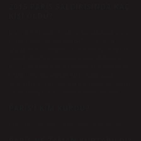
2015 PARIS SALDIRISINDA KAÇ
KIŞI ÖLDÜ?
Kasım 2015’te Paris’te gerçekleşen terör saldırılarının davası
başladı. 130 kişinin öldürüldüğü IŞİD aşırılıkçılarının
saldırıları Fransa’yı derinden sarstı ve Avrupa’da şok dalgaları
yarattı. Duruşmaların en az dokuz ay sürmesi bekleniyor.
Kasım 2015’te Paris’te gerçekleşen terör saldırılarının davası
başladı. 130 kişinin öldürüldüğü IŞİD aşırılıkçılarının
saldırıları Fransa’yı derinden sarstı ve Avrupa’da şok dalgaları
yarattı. Duruşmaların en az dokuz ay sürmesi bekleniyor.
PARIS’I KIM KURDU?
Clovis 508 yılında Paris’e yerleşti ve burayı başkent yaptı.
PARIS NE ZAMAN KURTARILDI?