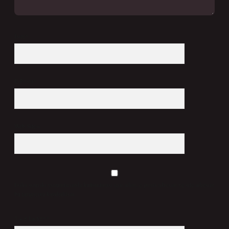
İsim*
E-Posta*
Web Sitesi
Daha sonraki yorumlarımda kullanılması için adım, e-posta adresim ve site adresim
bu tarayıcıya kaydedilsin.
7 + 8 kaçtır?
*