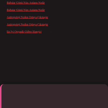
Babalar Günü Nün Anlamı Nedir
için
admin
Babalar Günü Nün Anlamı Nedir
için
Altan
Antropoloji Neden Ortaya Çıkmıştır
için
admin
Antropoloji Neden Ortaya Çıkmıştır
için
Ayaz
En Iyi Organik Gübre Hangisi
için
admin
i giriş