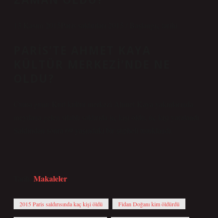
13 Kasım 2015Paris saldırıları 2015 / Başlangıç ​​tarihi
PARIS’TE AHMET KAYA
KÜLTÜR MERKEZI’NDE NE
OLDU?
Cuma günü Kürt kültür merkezi Ahmet Kaya yakınlarında
meydana gelen silahlı saldırıda üç kişi öldü, üç kişi yaralandı.
Saldırıdan sonra 69 yaşındaki bir şüpheli tutuklandı.
Makaleler
Tarih:
2015 Paris saldırısında kaç kişi öldü
Fidan Doğanı kim öldürdü