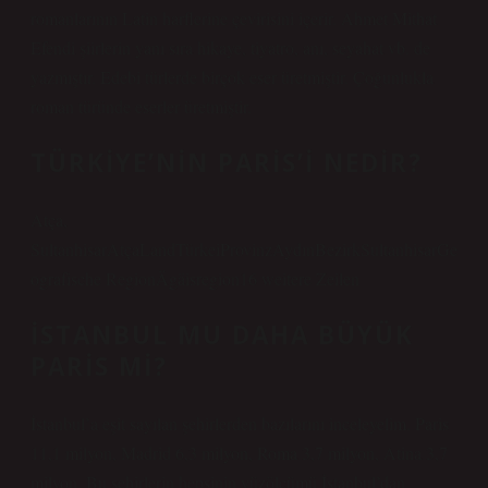
romanlarının Latin harflerine çevirisini içerir. Ahmet Mithat
Efendi şiirlerin yanı sıra hikaye, tiyatro, anı, seyahat vb. de
yazmıştır. Edebi türlerde birçok eser üretmiştir. Çoğunlukla
roman türünde eserler üretmiştir.
TÜRKIYE’NIN PARIS’I NEDIR?
Atça,
SultanhisarAtçaLandTürkeiProvinzAydınBezirkSultanhisarGe
ografische RegionÄgäisregion16 weitere Zeilen
İSTANBUL MU DAHA BÜYÜK
PARIS MI?
İstanbul’a eşit sayılan şehirlerden bazılarını inceleyelim. Paris
11,1 milyon, Madrid 6,3 milyon, Roma 3,7 milyon, Atina 3,7
milyon. Bu şehirlerin hepsinin yüzölçümü İstanbul’dan