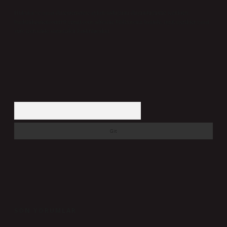
Hukuka ve yasal düzenlemelere aykırı olduğunu düşündüğünüz içerikleri,
backlinkpanelicomtr@gmail.com
adresine bildirmeniz halinde, ilgili içerikler yasal
süre içerisinde sitemizden kaldırılacaktır.
Arama
SON YORUMLAR