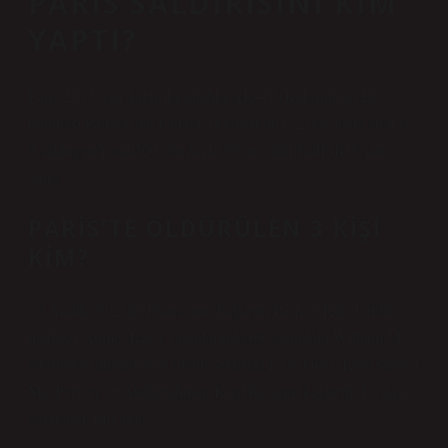
PARIS SALDIRISINI KIM
YAPTI?
Paris 2015’teki SaldırılarSilahlarAK-47 (Kalaşnikof),El
bombası,Patlayıcılar,Patlayıcı kemerÖlü132’den fazla sivil ve
8 saldırganYaralı300’den fazla (99’u ciddi)FailIŞİD6 satır
daha
PARIS’TE ÖLDÜRÜLEN 3 KIŞI
KIM?
23 Aralık 2022’de Fransa’nın başkenti Paris’te Kürt kültür
merkezi Ahmet Kaya yakınlarında 69 yaşındaki William M.
tarafından düzenlenen silahlı saldırıda Evin Goyi, Kürt sanatçı
Mir Perwer ve Abdurrahman Kızıl hayatını kaybetti. Üç kişi
yaralandı, biri ağır.