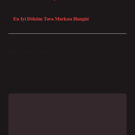
Sonraki Yazı
En Iyi Döküm Tava Markası Hangisi
Bir yanıt yazın
E-posta adresiniz yayınlanmayacak.
Gerekli alanlar
*
ile
işaretlenmişlerdir
Yorum