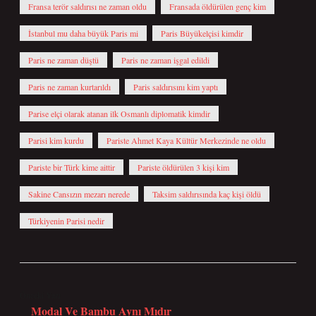
Fransa terör saldırısı ne zaman oldu
Fransada öldürülen genç kim
İstanbul mu daha büyük Paris mi
Paris Büyükelçisi kimdir
Paris ne zaman düştü
Paris ne zaman işgal edildi
Paris ne zaman kurtarıldı
Paris saldırısını kim yaptı
Parise elçi olarak atanan ilk Osmanlı diplomatik kimdir
Parisi kim kurdu
Pariste Ahmet Kaya Kültür Merkezinde ne oldu
Pariste bir Türk kime aittir
Pariste öldürülen 3 kişi kim
Sakine Cansızın mezarı nerede
Taksim saldırısında kaç kişi öldü
Türkiyenin Parisi nedir
Önceki Yazı
Modal Ve Bambu Aynı Mıdır