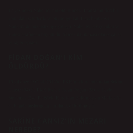
17 yaşındaki Nahel M.’nin öldürülmesi, Fransa’nın dört bir
yanındaki şehirlerde ve büyüdüğü batı Paris banliyösü
Nanterre’de huzursuzluğa yol açtı. Nahel M. tek çocuktu ve
annesi tarafından büyütüldü. Yemek dağıtımcısı olarak çalıştı
ve ragbi oynadı.
FIDAN DOĞAN’I KIM
ÖLDÜRDÜ?
10 yıl önce, 9 Ocak 2013’te, PKK’nin kurucularından Sakine
Cansız (54) ile PKK üyeleri Fidan Doğan (28) ve Leyla
Saylemez (24), Paris’teki Kürdistan Enformasyon Merkezi’ne
ait binada başlarından vurularak öldürülmüştü.
SAKINE CANSIZ’IN MEZARI
NEREDE?