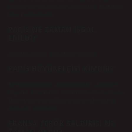
büyüktür. Nüfusu İstanbul’a en yakın olan Paris, İstanbul’dan
birkaç kat daha büyüktür.
PARIS NE ZAMAN IŞGAL
EDILDI?
Almanlar 14 Haziran 1940’ta Paris’e yürüdüler.
PARIS BÜYÜKELÇISI KIMDIR?
T.C. Dışişleri Bakanlığı – Paris Büyükelçiliği – Büyükelçi
Özgeçmişi. Yunus Demirer, 15 Eylül 2023 tarihinden bu yana
Türkiye Cumhuriyeti’nin Fransa Cumhuriyeti Büyükelçisi
olarak görev yapmaktadır.
FRANSA TERÖR SALDIRISI NE
ZAMAN OLDU?