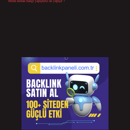
Metal metale hangi yapıştırıcı ile yapışır ?
Temmuz 25, 2026