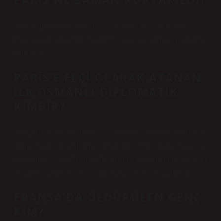
Paris’in KurtuluşuTarih19 – 25 Ağustos 1944AlanParis,
FransaSonuçMüttefiklerin ZaferiFransa’nın Alman işgalinden
kurtuluşu
PARIS’E ELÇI OLARAK ATANAN
ILK OSMANLI DIPLOMATIK
KIMDIR?
Osmanlı Devleti’nin Fransa’ya gönderdiği ilk uzun süreli elçi
Yirmisekiz Çelebi Mehmet Efendi’dir. 1720 yılında Fransa’ya
gönderilen Çelebi Mehmet Efendi, bu ülke hakkında kapsamlı
bir rapor yazmış ve 1722 yılına kadar Fransa’da kalmıştır.
FRANSA’DA ÖLDÜRÜLEN GENÇ
KIM?