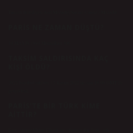
Tunceli Belediyesi Asri MezarlığıSakine Cansız / Mezarlık
PARIS NE ZAMAN DÜŞTÜ?
10 MAYIS 1940 Müttefikler 300.
TAKSIM SALDIRISINDA KAÇ
KIŞI ÖLDÜ?
2022 İstanbul saldırısı 13 Kasım 2022’de saat 16:00 GMT’de
gerçekleşti.
PARIS’TE BIR TÜRK KIME
AITTIR?
Eser, Ahmet Mithat Efendi’nin “Paris’te Bir Türk” adlı