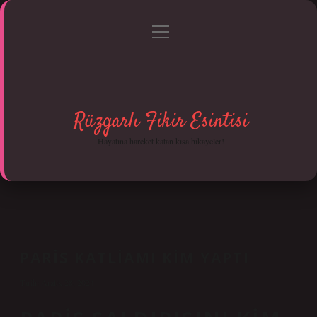
menüyü
Anasayfa
Gizlilik Politikası
Yasal Uyarı
aç
Hakkımızda
Rüzgarlı Fikir Esintisi
Hayatına hareket katan kısa hikayeler!
PARIS KATLIAMI KIM YAPTI
Tarih: Aralık 28, 2024