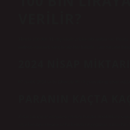
100 BIN LIRAY
VERILIR?
Mesela 100.000 TL değerinde zekâta tabi malım var. Bunun 1/
mahsup etmemek şartıyla taksitler halinde, yani parçalar halin
2024 NISAP MIKTAR
07 Aralık 2024 tarihi itibarıyla 80,18 gram altının nisap mikta
PARANIN KAÇTA KAÇ
Zekât yılı içinde ödenmesi gereken borçlar düşüldükten sonra, k
veya karşılığı) ulaşırsa ve bir kameri yıl geçmişse, kırkta bir 