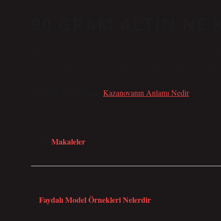
90 GRAM ALTIN NE 
Müslümanlar 80.18 gramdan fazla altına sahipse, altınları i
servetinin 1/40’ı için zekat ödemesi gerektiği gibi, zekat olar
Tavsiyeli Bağlantılar:
Kazanovanın Anlamı Nedir
Makaleler
Tarih:
Önceki Yazı
Faydalı Model Örnekleri Nelerdir