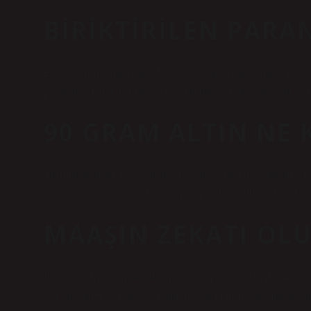
BIRIKTIRILEN PARA
Eğer tasarruf edilen parayla bu ihtiyaçların karşılanacağına da
gerekmez. Çünkü sözlü veya yazılı bir sözle bu para artık teme
90 GRAM ALTIN NE 
Müslümanlar 80.18 gramdan fazla altına sahipse, altınları i
servetinin 1/40’ı için zekat ödemesi gerektiği gibi, zekat olar
MAAŞIN ZEKATI OL
İşveren, çalışanın maaş, ikramiye, prim ve sigorta gibi meşru 
yükümlülüğü ve Zekat yükümlülüğü iki farklı yükümlülük old