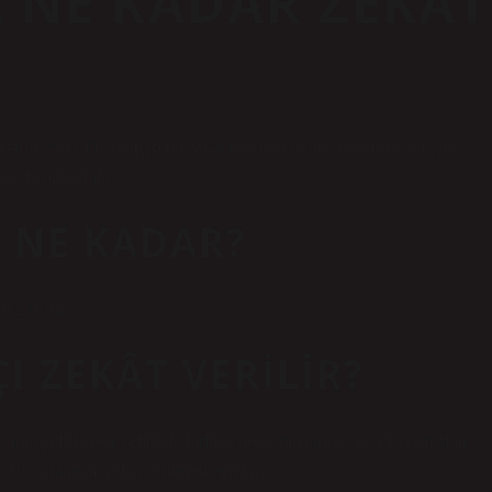
A NE KADAR ZEKÂT
40’ı 2500 TL’dir. Kişi bu zekât borcunu peşin ödeyebileceği gibi,
de de ödeyebilir.
I NE KADAR?
rı 236’dır.
I ZEKÂT VERILIR?
ira geliri diğer gelirlerle birlikte nisap miktarına (80,18 gram altın
(2,5%) oranında zekât verilmesi gerekir.