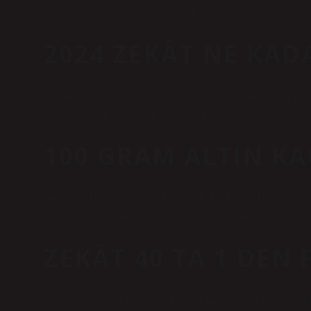
lira ise 2.500 lira, 2020 yılındaki değeri 200.000 lira ise 5.000
2024 ZEKÂT NE KAD
“Bu konudaki hadisler, günümüz sosyoekonomik yaşam şartları
Ramazan ayı için fitre miktarı 130 TL olarak belirlenmiştir.
100 GRAM ALTIN KA
100 GRAM ALTININ ZEKATI NE KADAR? Diyanet İşleri Baş
2023 tarihli hesaplamaya göre 100 gram altının zekâtı 2.981,
ZEKÂT 40 TA 1 DEN 
Zekat birden fazla kişiye dağıtılabilir mi? Kişi zekatını dinen f