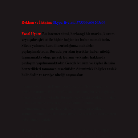
Reklam ve İletişim:
Skype: live:.cid.575569c608265c69
Yasal Uyarı:
Bu internet sitesi, herhangi bir marka, kurum
veya şahıs şirketi ile hiçbir bağlantısı bulunmamaktadır.
Sitede yalnızca kendi hazırladığımız makaleler
paylaşılmaktadır. Burada yer alan içerikler haber niteliği
taşımamakta olup, gerçek kurum ve kişiler hakkında
paylaşım yapılmamaktadır. Gerçek kurum ve kişiler ile isim
benzerlikleri tamamen tesadüfidir. Sitemizdeki bilgiler taslak
halindedir ve tavsiye niteliği taşımazlar.
Sitemiz, 5651 Sayılı Kanun gereğince Bilgi Teknolojileri ve
İletişim Kurumu (BTK) tarafından onaylanmış bir Yer Sağlayıcı
olarak hizmet vermektedir. Bu nedenle, sitedeki içerikleri proaktif
olarak denetleme veya araştırma yükümlülüğümüz
bulunmamaktadır. Ancak, üyelerimiz yazdıkları içeriklerin
sorumluluğunu taşımakta olup, siteye üye olarak bu sorumluluğu
kabul etmiş sayılırlar.
Hukuka ve yasal düzenlemelere aykırı olduğunu düşündüğünüz
içerikleri,
backlinkpanelicomtr@gmail.com
adresine bildirmeniz