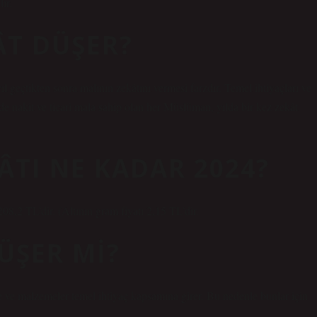
ir.
ÂT DÜŞER?
l geçtikten sonra malının zekâtını vermesi farzdır. Temel ihtiyaçları ve
de nakit ve ticari mala sahip olan her Müslüman, yılda bir kez zekât
ÂTI NE KADAR 2024?
08,2 TL’dir. (Altının gram fiyatı 2,15 TL’dir.
ÜŞER MI?
e ve malzemeler temel ihtiyaç kapsamına girer. Bu nedenle bunlar için