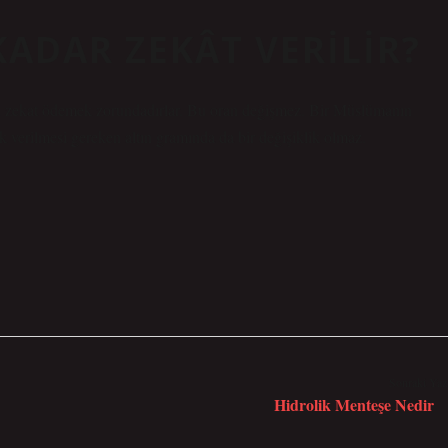
KADAR ZEKÂT VERILIR?
çin zekat ödemek zorundadırlar. Bu oran değişmez. Bir Müslümanın
ak verilmesi gereken altın gramında da bir değişiklik olmaz.
Sonraki Yaz
Hidrolik Menteşe Nedir