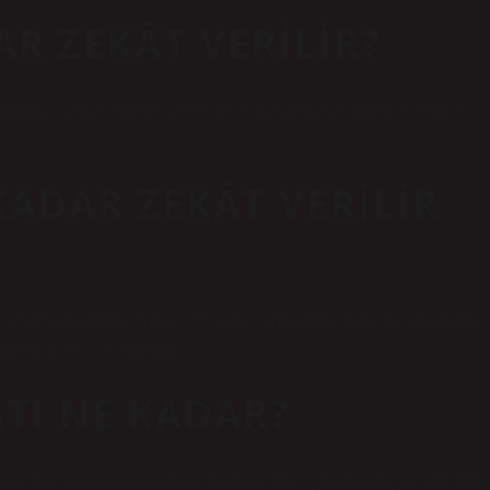
AR ZEKÂT VERILIR?
şmadıkça zekât verilmez. 2) On deve; Zekâtı iki koyundur. 3) On beş
KADAR ZEKÂT VERILIR
 cevap kırkta birdir. Yani %2,5 zekat verilmelidir. Zekat hesaplamaları
lığıyla kolayca yapılabilir.
ATI NE KADAR?
yen bir taşınmazın zekâtı hesaplanırken; 2019 yılındaki değeri 100.000