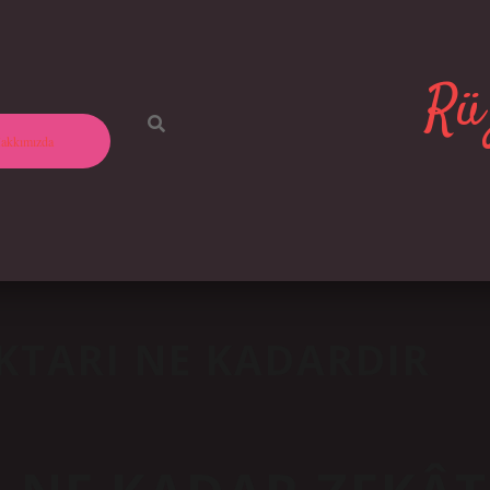
Rüz
akkımızda
KTARI NE KADARDIR