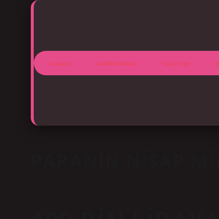
Anasayfa
Gizlilik Politikası
Yasal Uyarı
H
PARANIN NISAP MI
Tarih: Nisan 28, 2025