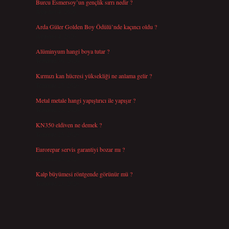
Burcu Esmersoy’un gençlik sırrı nedir ?
Ağustos 4, 2026
Arda Güler Golden Boy Ödülü’nde kaçıncı oldu ?
Ağustos 4, 2026
Alüminyum hangi boya tutar ?
Temmuz 30, 2026
Kırmızı kan hücresi yüksekliği ne anlama gelir ?
Temmuz 27, 2026
Metal metale hangi yapıştırıcı ile yapışır ?
Temmuz 25, 2026
KN350 eldiven ne demek ?
Temmuz 25, 2026
Eurorepar servis garantiyi bozar mı ?
Temmuz 25, 2026
Kalp büyümesi röntgende görünür mü ?
Temmuz 23, 2026