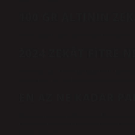
100 GR ALTININ ZEK
2,5 gram altının TL değeri, yani 100 gram altının zekâtı ise 5
2024 ZEKÂT FITRE 
Fitre ne kadar oldu? Diyanet İşleri Başkanlığı Din İşleri Yükse
duyurdu. Buna göre; 2024 Ramazan ayında ihtiyaç sahiplerine 
EN AZ NE KADAR PA
Nisab payına (80,18 gram altın) sahip olan bir kimsenin, bir yı
borçlarına ek olarak bu nisab miktarında altına veya bu değer
ibadetini yerine getirir.