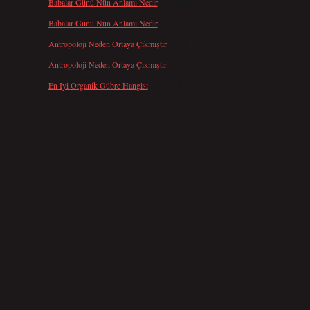
Babalar Günü Nün Anlamı Nedir
için
admin
Babalar Günü Nün Anlamı Nedir
için
Altan
Antropoloji Neden Ortaya Çıkmıştır
için
admin
Antropoloji Neden Ortaya Çıkmıştır
için
Ayaz
En Iyi Organik Gübre Hangisi
için
admin