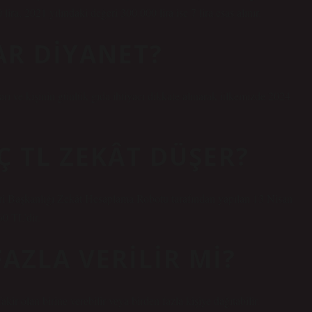
 lira, 2021 yılındaki değeri 300.000 lira ise 7 lira esas alınır.
AR DIYANET?
 ve kişinin günlük gıda ihtiyacı dikkate alınarak ülkemizde 2024
Ç TL ZEKÂT DÜŞER?
kanlığı Zekât Hesaplama Robotu tarafından yapılan 13 Nisan
60 TL’dir.
FAZLA VERILIR MI?
akir olan birine verebilir veya birden fazla kişiye dağıtabilir.