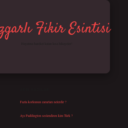
garlı Fikir Esintisi
Hayatına hareket katan kısa hikayeler!
SIDEBAR
betci giriş
SON YAZILAR
Fazla korkunun zararları nelerdir ?
Ağustos 6, 2026
Ayı Paddington seslendiren kim Türk ?
Ağustos 5, 2026