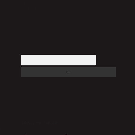
halinde, ilgili içerikler yasal süre içerisinde sitemizden
kaldırılacaktır.
Arama
SON YORUMLAR
a