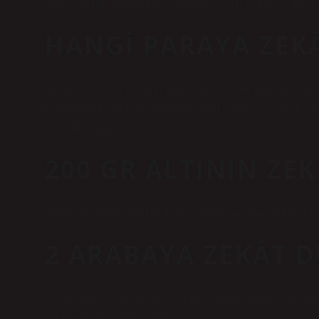
hak kazanan çalışanlarına ücretlerine ek olarak Zekat ödeyebil
HANGI PARAYA ZEK
Nisab payına (80,18 gram altın) sahip olan bir kimsenin, bir yı
borçlarına ek olarak bu nisab miktarında altına veya bu değer
ibadetini yerine getirir.
200 GR ALTININ ZEK
200 gram altının zekatı ne kadar? 200 gram altının zekatı 11.2
2 ARABAYA ZEKÂT D
Cevap: Sanat ve mesleğin icrası için gerekli olan araç, makin
zekat ödemeye gerek yoktur.