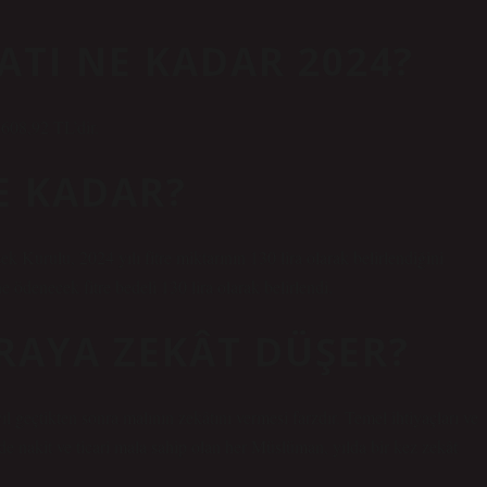
ATI NE KADAR 2024?
.608,92 TL’dir.
NE KADAR?
k Kurulu, 2024 yılı fitre miktarının 130 lira olarak belirlendiğini
ödenecek fitre bedeli 130 lira olarak belirlendi.
RAYA ZEKÂT DÜŞER?
l geçtikten sonra malının zekâtını vermesi farzdır. Temel ihtiyaçları ve
de nakit ve ticari mala sahip olan her Müslüman, yılda bir kez zekât