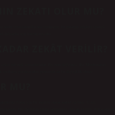
NIN ZEKATI OLUR MU?
ir sözlü veya yazılı bir söz verilmişse, bu paranın zekâtını vermek
l ihtiyaçlar için harcanmış olur.
KADAR ZEKÂT VERILIR?
çin zekat ödemek zorundadırlar. Bu oran değişmez. Bir Müslümanın
ak verilmesi gereken altın gramında da bir değişiklik olmaz.
UR MU?
taleplerini Zekat için bir indirim olarak kabul edemez. Ücret
uğundan, biri diğerinin yerine ödenemez. Ancak işveren, Zekat almay