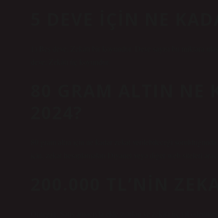
5 DEVE IÇIN NE KAD
1) Beş deve; Zekâtı bir koyundur. Deve sayısı bu miktara ula
deve; Zekâtı üç koyundur.
80 GRAM ALTIN NE 
2024?
80 gram altın için ne kadar zekat verilebileceği sorulduğunda,
için, zekat hesaplamaları Diyanet veya diğer web siteleri aracı
200.000 TL’NIN ZEK
Örneğin; Satış amacıyla elde tutulan ve zekâtı üç yıl ödenme