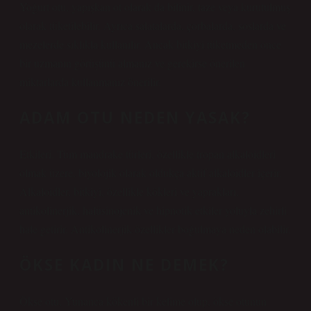
Yoğurt otu, yapışkan ot olarak da bilinir, taze veya kurutulmuş
olarak tüketilebilir. Ayrıca salatalarda, çorbalarda, soslarda ve
mezelerde sıklıkla kullanılır. Ancak bitkiyi tüketmeden önce
bir uzmanın görüşünü almanız ve gerekirse önerilen
miktarlarda kullanmanız önerilir.
ADAM OTU NEDEN YASAK?
Etkileri. Tüm mandrake türleri, özellikle tropan alkaloidleri
olmak üzere, biyolojik olarak oldukça aktif alkaloidler içerir.
Alkaloidler, bitkiyi, özellikle kökleri ve yaprakları,
antikolinerjik, halüsinojenik ve hipnotik etkiler yoluyla zehirli
hale getirir. Antikolinerjik özellikler boğulmaya neden olabilir.
ÖKSE KADIN NE DEMEK?
Ökse otu, Yunanca kökenli bir kelime olup, ökse otunun