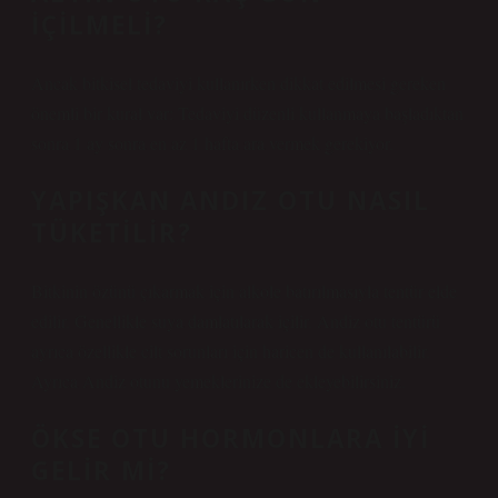
IÇILMELI?
Ancak bitkisel tedaviyi kullanırken dikkat edilmesi gereken
önemli bir kural var: Tedaviyi düzenli kullanmaya başladıktan
sonra 1 ay sonra en az 1 hafta ara vermek gerekiyor.
YAPIŞKAN ANDIZ OTU NASIL
TÜKETILIR?
Bitkinin özünü çıkarmak için alkole batırılmasıyla tentür elde
edilir. Genellikle suya damlatılarak içilir. Andiz otu tentürü
ayrıca özellikle cilt sorunları için haricen de kullanılabilir.
Ayrıca Andiz otunu yemeklerinize de ekleyebilirsiniz.
ÖKSE OTU HORMONLARA IYI
GELIR MI?