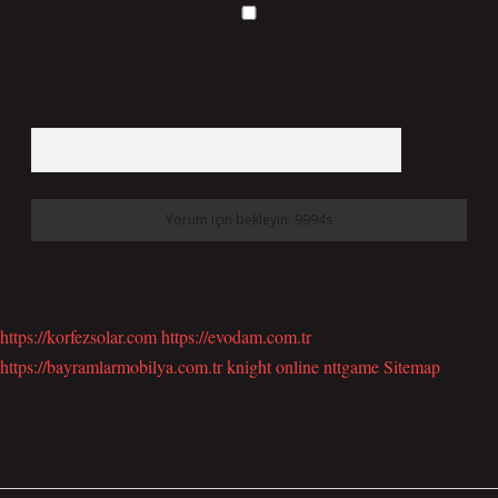
Daha sonraki yorumlarımda kullanılması için adım, e-posta adresim ve site adresim
bu tarayıcıya kaydedilsin.
6 + 2 kaçtır?
*
https://korfezsolar.com
https://evodam.com.tr
https://bayramlarmobilya.com.tr
knight online
nttgame
Sitemap