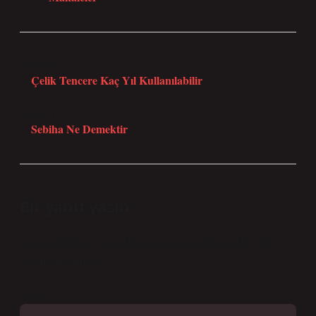
Önceki Yazı
Çelik Tencere Kaç Yıl Kullanılabilir
Sonraki Yazı
Sebiha Ne Demektir
Bir yanıt yazın
E-posta adresiniz yayınlanmayacak.
Gerekli alanlar
*
ile
işaretlenmişlerdir
Yorum