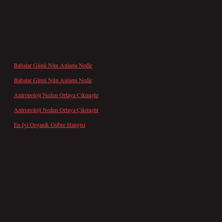
SON YORUMLAR
Babalar Günü Nün Anlamı Nedir
için
admin
Babalar Günü Nün Anlamı Nedir
için
Altan
Antropoloji Neden Ortaya Çıkmıştır
için
admin
Antropoloji Neden Ortaya Çıkmıştır
için
Ayaz
En Iyi Organik Gübre Hangisi
için
admin