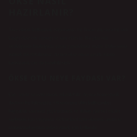
ÖKSE NASIL
HAZIRLANIR?
Taze olarak kullanmak istiyorsanız, bir fincan ılık suya bir tatlı
kaşığı ökse otu yaprağı ve sapı ekleyin. Bir gün oda
sıcaklığında bıraktığınız çayın yapraklarını süzün. Daha sonra
ısıtarak tüketebilirsiniz. Ayrıca ökse otunu çeşitli otlarla
karıştırarak çay da yapabilirsiniz.
ÖKSE OTU NEYE FAYDASI VAR?
Çay, tentür ve özüt olarak tüketilebilir. Ayrıca homeopatik
ilaçların bir bileşenidir. Ökseotunun tıbbi kullanımları
bağışıklık sistemini güçlendirmek ve iltihap giderici etkiler
sağlamak için yaygındır. Geleneksel tıpta öksürük, astım ve
romatizmal ağrıları tedavi etmek için kullanılır.