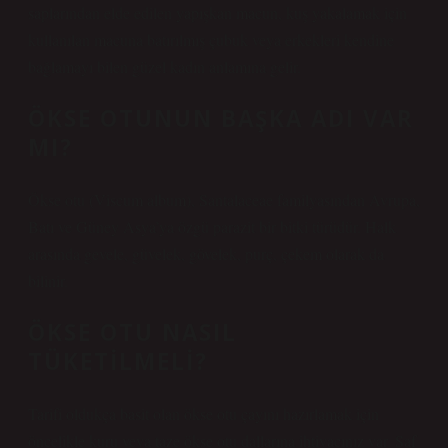
saplarından elde edilen yapışkan macun, kuş yakalamak için
kullanılan macuna batırılmış çubuk veya erkekleri kendine
bağlamayı bilen güzel kadın anlamına gelir.
ÖKSE OTUNUN BAŞKA ADI VAR
MI?
Ökse otu (Viscum album), Santalaceae familyasından Avrupa,
Batı ve Güney Asya’ya özgü parazit bir bitki türüdür. Halk
arasında gevele, güvelek, gövelek, purç, çekem olarak da
bilinir.
ÖKSE OTU NASIL
TÜKETILMELI?
Tarifi oldukça basit olan ökse otu çayını hazırlamak için
öncelikle kuru veya taze ökse otu dallarına ihtiyacınız var. Saf