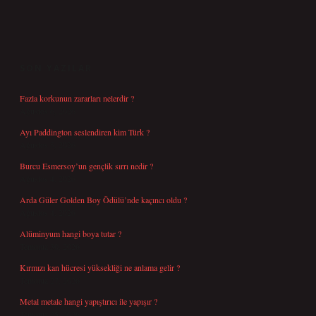
SIDEBAR
SON YAZILAR
Fazla korkunun zararları nelerdir ?
Ağustos 6, 2026
Ayı Paddington seslendiren kim Türk ?
Ağustos 5, 2026
Burcu Esmersoy’un gençlik sırrı nedir ?
Ağustos 4, 2026
Arda Güler Golden Boy Ödülü’nde kaçıncı oldu ?
Ağustos 4, 2026
Alüminyum hangi boya tutar ?
Temmuz 30, 2026
Kırmızı kan hücresi yüksekliği ne anlama gelir ?
Temmuz 27, 2026
Metal metale hangi yapıştırıcı ile yapışır ?
Temmuz 25, 2026