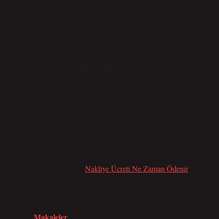
Hormon düzenleyici bir bitki olarak ökse otu en sık denenen
doğal çözümlerden biridir. Özellikle adet ve menopoz
semptomlarını hafifletmesiyle bilinir.
ÖKSE OTU NASIL YOK EDILIR?
Kontrol yöntemleri Bu bağlamda, asıl önemli olan ökse otu
tohumlarını farklı yerlere taşıyan kuşlar için alternatif besin
kaynakları yaratmaktır. Daha sonra ökse otu tohum
oluşturmadan önce çıkarılmalı ve enfekte dallar 20-30 cm
aşağıdan budanarak bahçeden uzaklaştırılmalıdır.
Tavsiyeli Bağlantılar:
Nakliye Ücreti Ne Zaman Ödenir
Makaleler
Tarih: