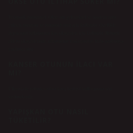
ÖKSE OTU ILTIHAP SÖKER MI?
Terapötik potansiyel. Ökse otu geleneksel ve modern tıpta
yüksek tansiyon ve romatoid artrit için kullanılır. Özellikle
dejeneratif inflamatuar kas şikayetleri için kullanılır. İltihaplı
eklem şikayetlerinde inflamatuar reaksiyonları hızla azaltmaya
yardımcı olur.
KANSER OTUNUN ILACI VAR
MI?
Ülkemizde yabancı otlara karşı herbisit kullanımına izin
verilmektedir.
YAPIŞKAN OTU NASIL
TÜKETILIR?