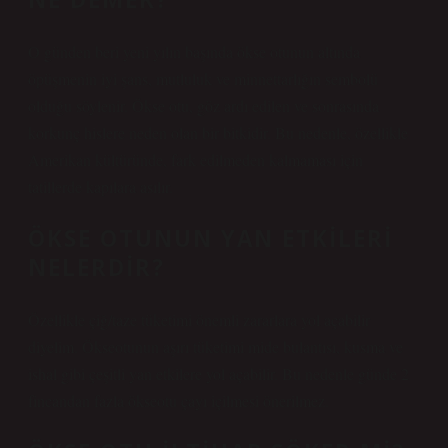
O günden beri yeni yılın başında ökse otunun altında
öpüşmenin iyi şans, mutluluk ve minnettarlığın sembolü
olduğu söylenir. Ökse otu, göz ardı edilen ve sonrasında
korkunç hislere neden olan bir bitkidir. Bu nedenle, özellikle
Amerikan kültüründe, fark edilmeden kalmaması için
tatillerde kapılara asılır.
ÖKSE OTUNUN YAN ETKILERI
NELERDIR?
Özellikle çiğ/taze tüketimi önemli zararlara yol açabilir
diyelim. Ökseotunun aşırı tüketimi mide bulantısı, kusma ve
ishal gibi çeşitli yan etkilere yol açabilir. Bu nedenle günde 2
fincandan fazla ökseotu çayı içilmesi önerilmez.