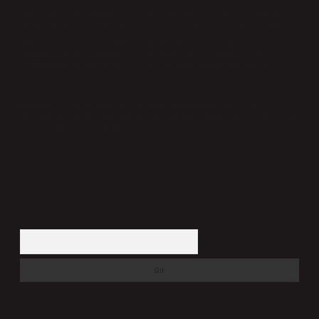
Sitemiz, 5651 Sayılı Kanun gereğince Bilgi Teknolojileri ve İletişim Kurumu
(BTK) tarafından onaylanmış bir Yer Sağlayıcı olarak hizmet vermektedir. Bu
nedenle, sitedeki içerikleri proaktif olarak denetleme veya araştırma
yükümlülüğümüz bulunmamaktadır. Ancak, üyelerimiz yazdıkları içeriklerin
sorumluluğunu taşımakta olup, siteye üye olarak bu sorumluluğu kabul etmiş
sayılırlar.
Hukuka ve yasal düzenlemelere aykırı olduğunu düşündüğünüz içerikleri,
backlinkpanelicomtr@gmail.com
adresine bildirmeniz halinde, ilgili içerikler yasal
süre içerisinde sitemizden kaldırılacaktır.
Arama