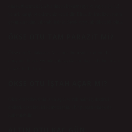
olarak tüketmek için bir fincan kaynar suya ve çaya 1 ila 1,5
yemek kaşığı ot eklemeniz yeterlidir. Biraz dinlendikten sonra
çayınızın tadını çıkarabilirsiniz. Sıcak veya ılık tüketebilirsiniz.
ÖKSE OTU TAM PARAZIT MI?
Ökse otu (Santalaceae: Viscum album subsp. album L.),
dünyanın birçok yerinde çok sayıda konukçusu bulunan yarı
parazit bir bitkidir.
ÖKSE OTU IŞTAH AÇAR MI?
Ökse otu tedavisinin iştah açıcı ve ruh halini iyileştirici
etkileri, destekleyici kemoterapinin bir parçası olarak da
kullanılabilir.
ALTIN OTU KAÇ GÜN