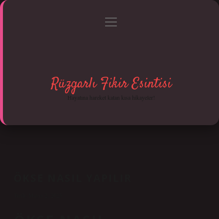
menüyü
Anasayfa
Gizlilik Politikası
Yasal Uyarı
aç
Hakkımızda
Rüzgarlı Fikir Esintisi
Hayatına hareket katan kısa hikayeler!
ÖKSE NASIL YAPILIR
Tarih: Mayıs 2, 2025