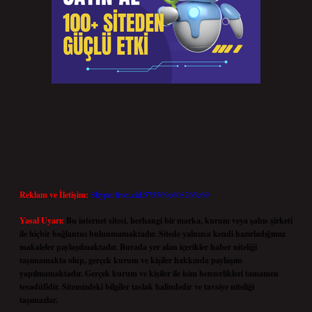
Reklam ve İletişim:
Skype: live:.cid.575569c608265c69
Yasal Uyarı:
Bu internet sitesi, herhangi bir marka, kurum veya şahıs şirketi
ile hiçbir bağlantısı bulunmamaktadır. Sitede yalnızca kendi hazırladığımız
makaleler paylaşılmaktadır. Burada yer alan içerikler haber niteliği
taşımamakta olup, gerçek kurum ve kişiler hakkında paylaşım
yapılmamaktadır. Gerçek kurum ve kişiler ile isim benzerlikleri tamamen
tesadüfidir. Sitemizdeki bilgiler taslak halindedir ve tavsiye niteliği
taşımazlar.