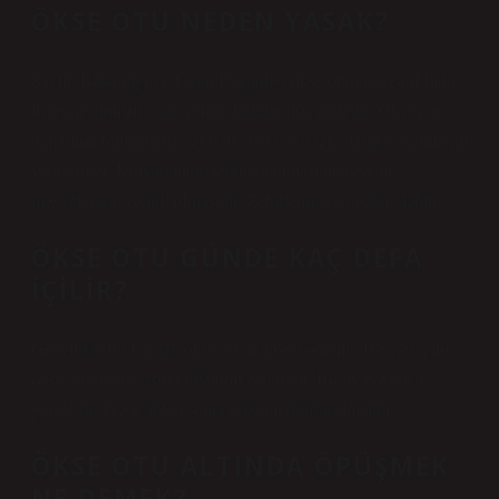
ÖKSE OTU NEDEN YASAK?
Sağlık Bakanlığı ve Tarım Bakanlığı ökse otunu negatif bitki
listesine almıştır, yani zehirli bitkiler listesindedir. Ökse otu
dallarının toplanması yasaktır çünkü parazit olarak yaşamlarını
sürdürürler. Kullanımının tehlikeli olmasının nedeni
meyvelerinin zehirli olmasıdır. Zehirlenmeye neden olabilir.
ÖKSE OTU GÜNDE KAÇ DEFA
IÇILIR?
Genellikle bir bardak ökse otu içilmesi önerilir. Her şey gibi
ökse otunun da aşırı kullanımı zararlıdır. Bir ay boyunca
günde bir kez içtikten sonra tüketim durdurulmalıdır.
ÖKSE OTU ALTINDA ÖPÜŞMEK
NE DEMEK?