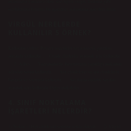
aktarmaya yardımcı olan, sözcüğün vurgu, tonlama gibi
özelliklerini belirten bu işaretlere noktalama işaretleri denir.
VIRGÜL NERELERDE
KULLANILIR 5 ÖRNEK?
Kullanım yerleri: Benzer sözcükler veya sözcük grupları
arasında kullanılır. … Cümle dizilerini ayırmak için kullanılır.
… 3. Adres. … Yazışmalarda, başvurunun yapıldığı makamın
adından sonra kullanılır. … Ara cümlelerin ve ara cümlelerin
başında ve sonunda kullanılır. … Sayılarda ondalık sayıları
ayırmak için kullanılır.Diğer makaleler…
4. SINIF NOKTALAMA
IŞARETLERI NELERDIR?
1- Nokta (.) Her cümlenin sonuna nokta eklenir. … 2- Virgül