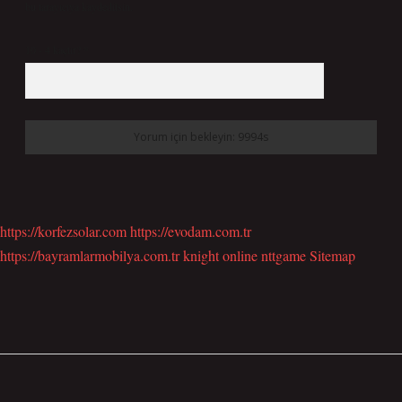
bu tarayıcıya kaydedilsin.
10 - 4 kaçtır?
*
https://korfezsolar.com
https://evodam.com.tr
https://bayramlarmobilya.com.tr
knight online
nttgame
Sitemap