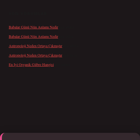
SON YORUMLAR
Babalar Günü Nün Anlamı Nedir
için
admin
Babalar Günü Nün Anlamı Nedir
için
Altan
Antropoloji Neden Ortaya Çıkmıştır
için
admin
Antropoloji Neden Ortaya Çıkmıştır
için
Ayaz
En Iyi Organik Gübre Hangisi
için
admin
ci giriş