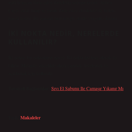
aşırı heyecan ifade eden ifadelerin sonuna konur. Ayrıca;
Çağrı, emir, hitap ve yasak ifade eden cümlelere de ünlem
işareti konur. Bu işaretin bulunduğu cümle vurgulu okunur.
İKI NOKTA NEDIR, NERELERDE
KULLANILIR?
İki nokta, bir noktalama işareti. İki nokta üst üste olarak da
bilinir. Metinde, öncelikle alıntı yapmak, listelemek ve
açıklamak için kullanılır.
Tavsiyeli Bağlantılar:
Sıvı El Sabunu Ile Çamaşır Yıkanır Mı
Makaleler
Tarih: