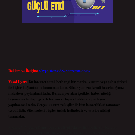
Reklam ve İletişim:
Skype: live:.cid.575569c608265c69
Yasal Uyarı:
Bu internet sitesi, herhangi bir marka, kurum veya şahıs şirketi
ile hiçbir bağlantısı bulunmamaktadır. Sitede yalnızca kendi hazırladığımız
makaleler paylaşılmaktadır. Burada yer alan içerikler haber niteliği
taşımamakta olup, gerçek kurum ve kişiler hakkında paylaşım
yapılmamaktadır. Gerçek kurum ve kişiler ile isim benzerlikleri tamamen
tesadüfidir. Sitemizdeki bilgiler taslak halindedir ve tavsiye niteliği
taşımazlar.
Sitemiz, 5651 Sayılı Kanun gereğince Bilgi Teknolojileri ve İletişim Kurumu
(BTK) tarafından onaylanmış bir Yer Sağlayıcı olarak hizmet vermektedir. Bu