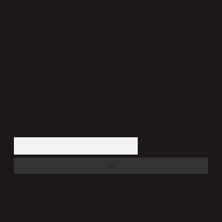
nedenle, sitedeki içerikleri proaktif olarak denetleme veya araştırma
yükümlülüğümüz bulunmamaktadır. Ancak, üyelerimiz yazdıkları içeriklerin
sorumluluğunu taşımakta olup, siteye üye olarak bu sorumluluğu kabul etmiş
sayılırlar.
Hukuka ve yasal düzenlemelere aykırı olduğunu düşündüğünüz içerikleri,
backlinkpanelicomtr@gmail.com
adresine bildirmeniz halinde, ilgili içerikler yasal
süre içerisinde sitemizden kaldırılacaktır.
Arama