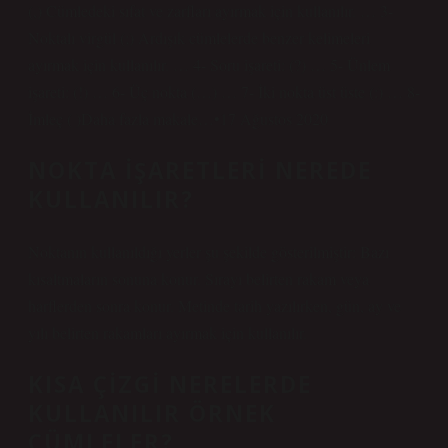
(,) Cümledeki sıfat ve zarfları ayırmak için kullanılır. … 3-
Noktalı virgül (;) Ardışık cümlelerde benzer kelimeleri
ayırmak için kullanılır. … 4- Soru işareti: (?) … 5- Ünlem
işareti: (!) … 6- Üç nokta (…) … 7- İki nokta üst üste (:) … 8-
İmleç ( )Daha fazla makale…•17 Ağustos 2020
NOKTA IŞARETLERI NEREDE
KULLANILIR?
Noktanın kullanıldığı yerler şu şekilde gösterilmiştir: Bazı
kısaltmaların sonuna konur. Sırayı belirten rakam veya
harflerden sonra konur. Metinde tarih yazılırken, gün, ay ve
yılı belirten rakamları ayırmak için kullanılır.
KISA ÇIZGI NERELERDE
KULLANILIR ÖRNEK
CÜMLELER?