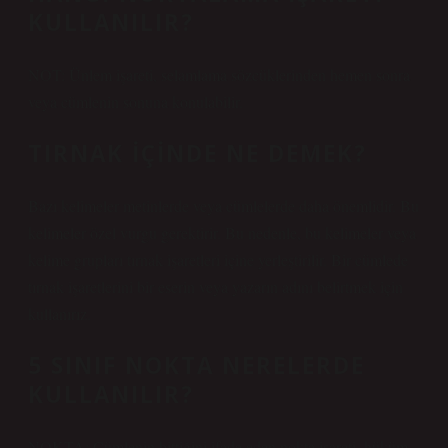
KULLANILIR?
NOT: Ünlem işareti, selamlama sözcüklerinden hemen sonra
veya cümlenin sonuna konulabilir.
TIRNAK IÇINDE NE DEMEK?
Bazı kelimeler metinlerde veya cümlelerde daha önemlidir. Bu
kelimeler özel vurgu gerektirir. Bu nedenle, bu kelimeler veya
kelime grupları tırnak işaretleri içine yerleştirilir. Bir cümlede
tırnak işaretlerini bir eserin veya yazarın adını belirtmek için
kullanırız.
5 SINIF NOKTA NERELERDE
KULLANILIR?
NOKTA: Cümlenin bittiğini ifade eden nokta işareti, hüküm