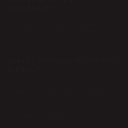
KULLANILIR?
Ünlem işareti; Sevinç, öfke, korku, mutluluk, şaşkınlık gibi
aşırı heyecan ifade eden ifadelerin sonuna konur. Ayrıca;
Çağrı, emir, hitap ve yasak ifade eden cümlelere de ünlem
işareti konur. Bu işaretin bulunduğu cümle vurgulu okunur.
NEREDE KULLANILIR NOKTALI
VIRGÜL?
Normalde virgülle ayrılmış grupları ayırmak ve cümleleri
birbirinden ayırmak için; duraklama işareti olarak kullanılır ve
virgülden daha güçlü, noktadan daha zayıftır. Noktalı virgül,
bir önceki sözcüğün yanına yazılır ve onunla bir sonraki
sözcük arasına bir boşluk eklenir.