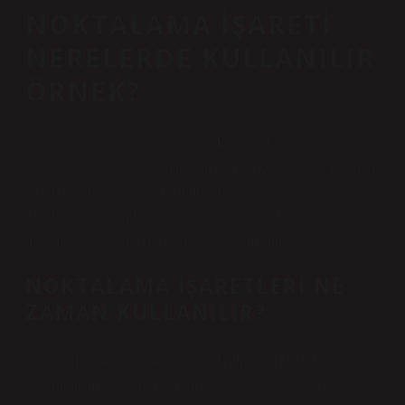
NOKTALAMA IŞARETI
NERELERDE KULLANILIR
ÖRNEK?
– Cümlelerin sonuna konur. … – Kısaltmaların sonuna konur.
… – Saat ve dakika rakamlarının arasına konur. … – Tarihleri ​​
yazarken gün, ay ve yıl rakamlarının arasına nokta konur. … –
Sıra belirten rakamların sonuna konur. … – Nokta,
matematikte çarpma işareti olarak da kullanılır.
NOKTALAMA IŞARETLERI NE
ZAMAN KULLANILIR?
Yazılı anlatımın okunmasını ve anlaşılmasını kolaylaştıran,
yazarın iletmek istediği düşünce veya duyguyu okuyucuya