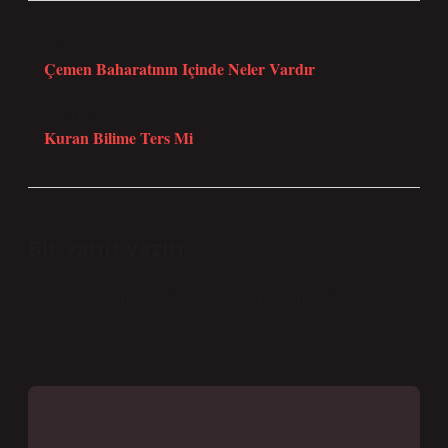
Önceki Yazı
Çemen Baharatının Içinde Neler Vardır
Sonraki Yazı
Kuran Bilime Ters Mi
Bir yanıt yazın
E-posta adresiniz yayınlanmayacak.
Gerekli alanlar
*
ile
işaretlenmişlerdir
Yorum