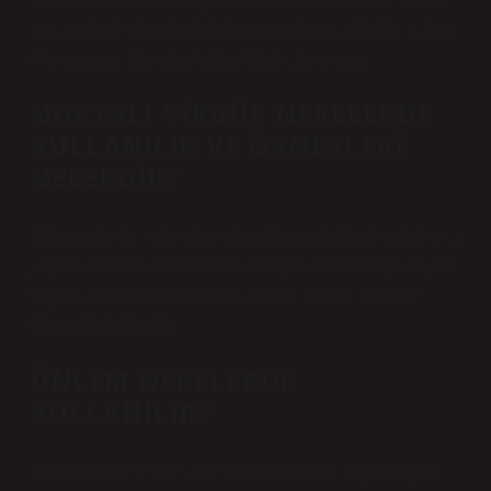
ve karar ifade eden cümlelerin sonuna konur. -Okullar açıktır.
-Öğrenciyim. -Kendimi bildim bileli çalışıyorum.
NOKTALI VIRGÜL NERELERDE
KULLANILIR VE ÖRNEKLERI
NELERDIR?
Noktalı virgül (;) virgülle ayrılmış bir cümle içinde türleri veya
grupları ayırmak için kullanılır. Örneğin: Erkekler için Doğan,
Tuğrul, Aslan, Orhan; ​​kızlara ise Pearl, Flower, Heart ve
Clover isimleri verilir.
ÜNLEM NERELERDE
KULLANILIR?
Ünlem işareti; Sevinç, öfke, korku, mutluluk, şaşkınlık gibi