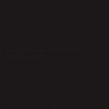
Tire, bir cümledeki sapmaları ve ara cümleleri (parantezli
cümleler) ayırmak için parantezlere benzer şekilde
kullanılabilir. Bu kullanımda, ilk ve son kelimenin yanına
yerleştirilir: Küçük bir sürü – dört inek ve birkaç koyun – köye
giden geniş yolun ağzında durmuştu. (Ömer Seyfettin)
NOKTALAMA IŞARETLERI
NEDIR ÖZET?
PUNCTUAL NEDİR? Noktalama işaretleri, duygu ve
düşünceleri daha açık bir şekilde ifade etmek, cümlenin
yapısını ve duraklama noktalarını belirlemek, okumayı ve
anlamayı kolaylaştırmak, vurgu ve tonlama gibi sözcüğün
özelliklerini belirtmek için kullanılan simgelerdir.
ÜNLEM NERELERDE