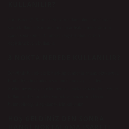
KULLANILIR?
Soru işareti (?) Soru işareti, soru anlamı olan cümlelerden
sonra kullanılır. Soru anlamı olan ardışık cümlelerde soru
işareti sona konur. Bilinmeyen veya şüpheli verileri
değiştirmek için kullanılır.
3 NOKTA NEREDE KULLANILIR?
Bir cümle bilerek eksik bırakılıp cümlenin anlamı okuyucuya
bırakıldığında cümlenin sonuna üç nokta (…) eklenir.
Söylenmeyen veya söylenmemesi gereken sözcüklerin yerine
kullanılır. Bazı örnekler vermek ve benzer örneklerin
bulunabileceğini açıklamak için kullanılır.
HOŞ GELDINIZ DEN SONRA
HANGI NOKTALAMA IŞARETI