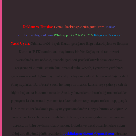
Reklam ve İletişim:
E-mail:
backlinkpaneli@gmail.com
Teams:
forumhizmeti@gmail.com
Whatsapp: 0262 606 0 726
Telegram: @karabul
Yasal Uyarı:
Sitemiz, 5651 Sayılı Kanun gereğince Bilgi Teknolojileri ve İletişim
Kurumu (BTK) tarafından onaylanmış bir Yer Sağlayıcı olarak hizmet
vermektedir. Bu nedenle, sitedeki içerikleri proaktif olarak denetleme veya
araştırma yükümlülüğümüz bulunmamaktadır. Ancak, üyelerimiz yazdıkları
içeriklerin sorumluluğunu taşımakta olup, siteye üye olarak bu sorumluluğu kabul
etmiş sayılırlar. Bu internet sitesi, herhangi bir marka, kurum veya şahıs şirketi ile
hiçbir bağlantısı bulunmamaktadır. Sitede yalnızca kendi hazırladığımız makaleler
paylaşılmaktadır. Burada yer alan içerikler haber niteliği taşımamakta olup, gerçek
kurum ve kişiler hakkında paylaşım yapılmamaktadır. Gerçek kurum ve kişiler ile
isim benzerlikleri tamamen tesadüfidir. Sitemiz, kar amacı gütmeyen ve tamamen
ücretsiz bir bilgi paylaşım platformudur. Hukuka ve yasal düzenlemelere aykırı
olduğunu düşündüğünüz içerikleri,
backlinkpanelicomtr@gmail.com
adresine