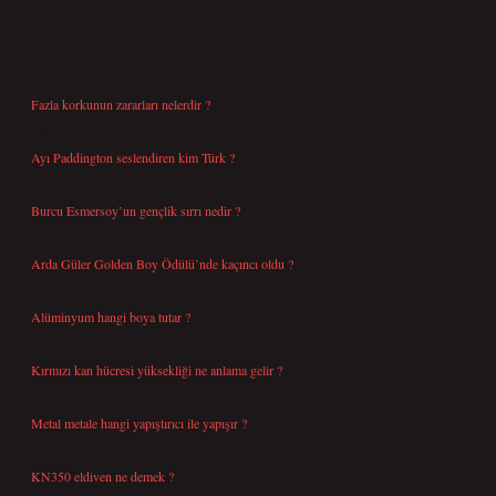
SIDEBAR
SON YAZILAR
Fazla korkunun zararları nelerdir ?
Ağustos 6, 2026
Ayı Paddington seslendiren kim Türk ?
Ağustos 5, 2026
Burcu Esmersoy’un gençlik sırrı nedir ?
Ağustos 4, 2026
Arda Güler Golden Boy Ödülü’nde kaçıncı oldu ?
Ağustos 4, 2026
Alüminyum hangi boya tutar ?
Temmuz 30, 2026
Kırmızı kan hücresi yüksekliği ne anlama gelir ?
Temmuz 27, 2026
Metal metale hangi yapıştırıcı ile yapışır ?
Temmuz 25, 2026
KN350 eldiven ne demek ?