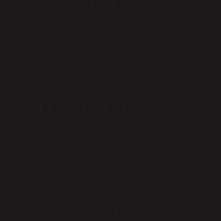
VIRGÜL NERELERDE
KULLANILIR 4. SINIF?
Virgül ( , ) 1. Ardışık sözcükler ve sözcük grupları arasına
konur. Örnek: Ayva, pırasa ve lahana pazarda yerini almıştır.
2. Ardışık cümleleri ayırmak için konur.
İKI NOKTA NEREDE
KULLANILIR ÖRNEK?
Açıklamanın ardından gelen cümlenin sonunda kullanılır: Bu
kararın dayandığı en kuvvetli mantık ve akıl şuydu: Esas olan
Türk milletinin haysiyetli ve şerefli bir millet olarak
yaşamasıdır. (Atatürk) Kendimi tanıtayım: Ben Meclis
katiplerinden biriyim.
SORU IŞARETI NEREDE