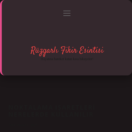
menüyü
Anasayfa
Gizlilik Politikası
Yasal Uyarı
aç
Hakkımızda
Rüzgarlı Fikir Esintisi
Hayatına hareket katan kısa hikayeler!
NOKTALAMA IŞARETLERI
NERELERDE KULLANILIR
Tarih: Mayıs 1, 2025