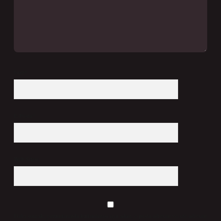
İsim*
E-Posta*
Web Sitesi
Daha sonraki yorumlarımda kullanılması için adım, e-posta adresim ve site adresim