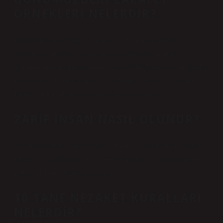
ÖRNEKLERI NELERDIR?
Günlük hayatta zarafet örnekleri: * Toplum içindeki
davranışlarımızda çevremizdeki insanları düşünmek. *
Yakınlarımızı memnun etmeyeceğini bildiğimiz davranışlardan
kaçınmak. * İyilik yapmak ve birbirimizi koşulsuz sevmek. *
İşimizi en iyi şekilde yapmaya özen göstermek.
ZARIF INSAN NASIL OLUNUR?
Zarafet kuralları: temiz ve düzenli olun, kendinize güvenin ve
kıyafetlerinize dikkat edin. Gösterişli veya kitsch giyinmemeye
çalışın ve konuşmanıza dikkat edin.
10 TANE NEZAKET KURALLARI
NELERDIR?