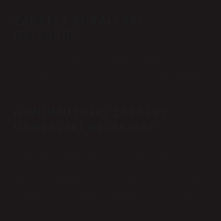
ZARAFET KURALLARI
NELERDIR?
Zarafet kuralları: temiz ve düzenli olun, kendinize güvenin ve
kıyafetlerinize dikkat edin. Gösterişli veya kitsch giyinmemeye
çalışın ve konuşmanıza dikkat edin.
GÜNÜMÜZDEKI ZARAFET
ÖRNEKLERI NELERDIR?
Günlük hayatta zarafet örnekleri: * Toplum içindeki
davranışlarımızda çevremizdeki insanları düşünmek. *
Yakınlarımızı memnun etmeyeceğini bildiğimiz davranışlardan
kaçınmak. * İyilik yapmak ve birbirimizi koşulsuz sevmek. *
İşimizi en iyi şekilde yapmaya özen göstermek.