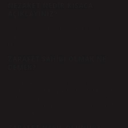
NEZAKET NEDIR KISACA
AÇIKLAYINIZ?
Nezaket, övgü veya ödül beklemeden başkalarına karşı
cömert, düşünceli veya şefkatli davranışlarla karakterize edilen
bir davranıştır.
ZARAFET SAHIBI OLMAK NE
DEMEK?
Zarafet kelimesinin kökeni Arapça’dan gelir ve “hoşluk,
güzellik, zarafet” anlamına gelir. Bir kişinin söylem, tavır ve
hareketlerindeki zarafet, onun iş hayatını, sosyal çevresini ve
toplumsal yaşamını şekillendiren ve ona saygı kazandıran bir
erdem ve özelliktir.
ZARAFET NASIL OLUNUR?