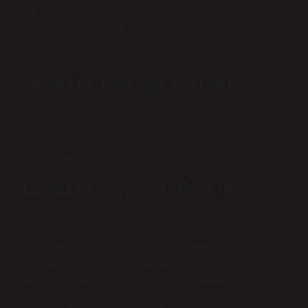
nazik, kibar ve hoşgörülü olan kişileri ifade eder. Bu kelime
aynı zamanda sade ve abartılı olmayan, ancak duruşu ve
şekliyle öne çıkan nesneler için de tercih edilir.
ZARAFET NEZAKET NEDIR?
Nezaket, başkalarına nezaket ve saygıyla davranmak;
yumuşaklık ve zarafet, yumuşak, saygılı ve ölçülü
davranmanın yoludur.
ZARAFETLI NE DEMEKTIR?
Kibar davranış, nezaket ve zarafet göstermek anlamına gelir.
Zarafet, ince ve nazik olmak olarak da tanımlanabilir. Uzun
yıllardır dilimizde yaygın olarak kullanılan bu kelime,
genellikle insanlara karşı dikkatli, nazik, düşünceli, kibar ve
temkinli olan kişiler için kullanılır.