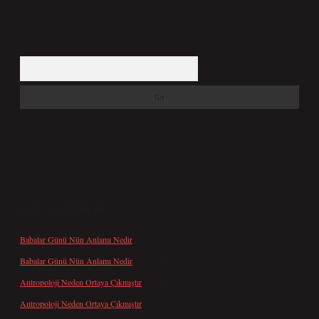
Arama
SON YORUMLAR
Babalar Günü Nün Anlamı Nedir
için
admin
Babalar Günü Nün Anlamı Nedir
için
Altan
Antropoloji Neden Ortaya Çıkmıştır
için
admin
Antropoloji Neden Ortaya Çıkmıştır
için
Ayaz