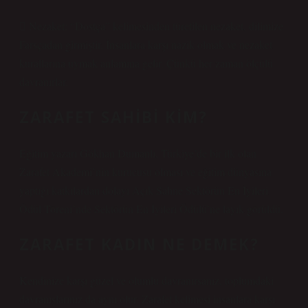
 Nezaket: “Dostça” kelimesinden türetilen nezaket, dilimize
Farsçadan girmiştir. İnsanlara karşı nazik olmak ve nezaket
kurallarına uymak anlamına gelir. Çünkü her zaman ölçülü
davranırlar.
ZARAFET SAHIBI KIM?
Eğitim yazarı Gökhan Dumanlı, Türkiye’de bir ilk olan
Zarafet Akademi’nin kurucusu olması ve eğitim dünyasına
yaptığı katkılardan dolayı Açık Sahne Sektörün En İyileri
Ödül Töreni’nde Sektörün En İyileri Ödülü’ne layık görüldü.
ZARAFET KADIN NE DEMEK?
Kendinize karşı güzel ve olumlu davranırsanız, toplumdaki
davranışlarınız da aynı olur. Zarafet kelimesi insanlara karşı