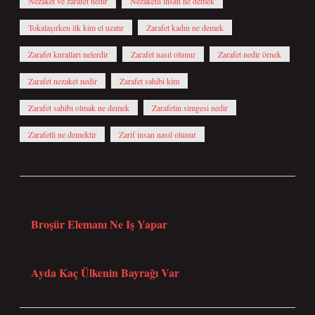
Nezaket ve zarafet nedir
Nezaketli insan ne demek
Tokalaşırken ilk kim el uzatır
Zarafet kadın ne demek
Zarafet kuralları nelerdir
Zarafet nasıl olunur
Zarafet nedir örnek
Zarafet nezaket nedir
Zarafet sahibi kim
Zarafet sahibi olmak ne demek
Zarafetin simgesi nedir
Zarafetli ne demektir
Zarif insan nasıl olunur
Önceki Yazı
Broşür Elemanı Ne Iş Yapar
Sonraki Yazı
Ayda Kaç Ülkenin Bayrağı Var