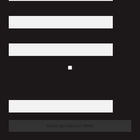
E-Posta*
Web Sitesi
Daha sonraki yorumlarımda kullanılması için adım, e-posta adresim ve site adresim
bu tarayıcıya kaydedilsin.
5 + 3 kaçtır?
*