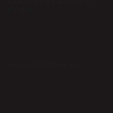
NEZAKET VE ZARAFET
NEDIR?
Nezaket: Nezaket ve incelikli davranış sergileme sanatı.
Nezaket, insanlar arasındaki ilişkileri rahatlatan ve sosyal
yaşamı kolaylaştıran bir erdemdir. Zarafet: Hem fiziksel hem
de zihinsel olarak zarafet ve estetik anlamına gelir. Zarif bir
insan, davranışları ve tutumuyla çevresine güzellik katar.
ZARAFET NEDIR ÖRNEK?
Tanıştığınız birine “merhaba” demek veya bir şey istemek
zarafet kurallarına örnektir. Zarafetin, iyi kişilerarası
becerilerin ve güzel ifadenin olumsuz bir yönü olmadığı ve
hayatı daha güzel hale getirmeye önemli ölçüde katkıda
bulunduğu söylenebilir.