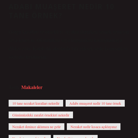
ADABI MUAŞERET NEDIR 10
TANE ÖRNEK?
Görgü kuralları ve örnekleri: Ayakta dururken yemek yemeyin
veya içmeyin. Öksürürken veya hapşırırken konuşmamaya
dikkat edin. Kalabalık alanlarda biri yüksek sesle konuşurken
sözünüz kesilmesin.
Makaleler
Tarih:
10 tane nezaket kuralları nelerdir
Adabı muaşeret nedir 10 tane örnek
Günümüzdeki zarafet örnekleri nelerdir
Nezaket denince aklımıza ne gelir
Nezaket nedir kısaca açıklayınız