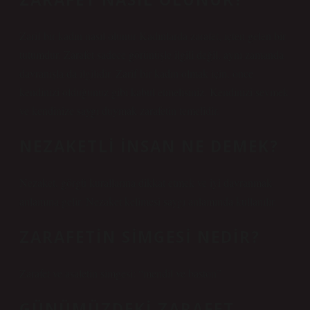
Zarif bir kadın nasıl olunur Kadınlarda zarafet, içten gelen bir
tutumdur. Zarafet sadece görünüşle ilgili değil, aynı zamanda
davranışla da ilgilidir. Zarif bir kadın olmak için, önce
kendinizi olduğunuz gibi kabul etmelisiniz. Kendinizi sevmek
ve kendinize saygı duymak zarafetin temelidir.
NEZAKETLI INSAN NE DEMEK?
Nezaket, görgü kurallarına dikkat etmek ve iyi davranmak
anlamına gelir. Nezaket kelimesi saygı anlamında kullanılır.
ZARAFETIN SIMGESI NEDIR?
Zarafet ve asaletin simgesi: “mendil ve baston”
GÜNÜMÜZDEKI ZARAFET