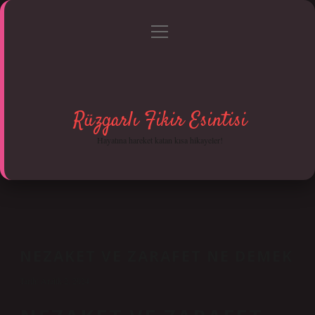
menüyü
Anasayfa
Gizlilik Politikası
Yasal Uyarı
aç
Hakkımızda
Rüzgarlı Fikir Esintisi
Hayatına hareket katan kısa hikayeler!
NEZAKET VE ZARAFET NE DEMEK
Tarih: Aralık 2, 2024