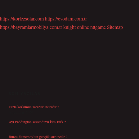
https://korfezsolar.com
https://evodam.com.tr
https://bayramlarmobilya.com.tr
knight online
nttgame
Sitemap
SIDEBAR
SON YAZILAR
Fazla korkunun zararları nelerdir ?
Ağustos 6, 2026
Ayı Paddington seslendiren kim Türk ?
Ağustos 5, 2026
Burcu Esmersoy’un gençlik sırrı nedir ?