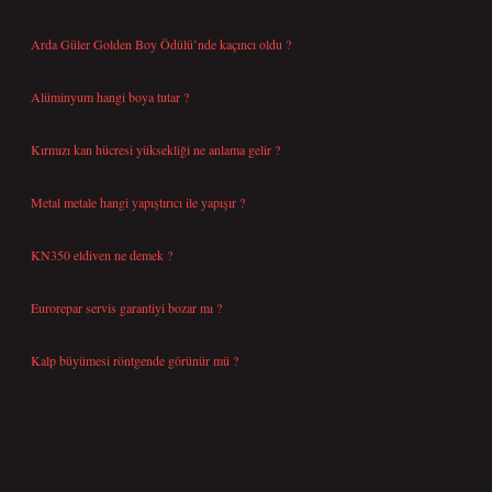
Ağustos 4, 2026
Arda Güler Golden Boy Ödülü’nde kaçıncı oldu ?
Ağustos 4, 2026
Alüminyum hangi boya tutar ?
Temmuz 30, 2026
Kırmızı kan hücresi yüksekliği ne anlama gelir ?
Temmuz 27, 2026
Metal metale hangi yapıştırıcı ile yapışır ?
Temmuz 25, 2026
KN350 eldiven ne demek ?
Temmuz 25, 2026
Eurorepar servis garantiyi bozar mı ?
Temmuz 25, 2026
Kalp büyümesi röntgende görünür mü ?
Temmuz 23, 2026