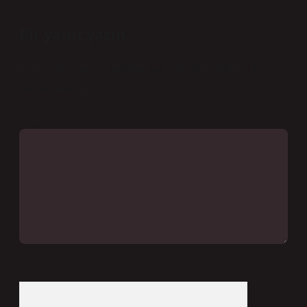
Bir yanıt yazın
E-posta adresiniz yayınlanmayacak.
Gerekli alanlar
*
ile
işaretlenmişlerdir
Yorum
İsim*