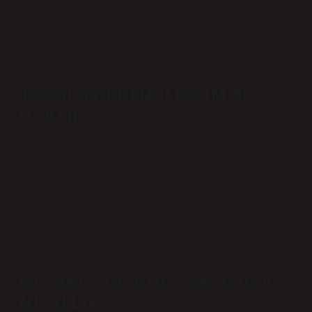
Nezaket ve görgü kuralları şunlardır: Başkalarının eşyalarını
kullanmak için izin isteyin ve küçüklere sevgi gösterin. Onu
bağırmadan dinleyin. Daha fazla makale…•17 Nisan 2024
TOKALAŞIRKEN ILK KIM EL
UZATIR?
Resmi bir ortamda, ilk temas kurma hakkı, konum, unvan,
rütbe ve kıdem bakımından üstün olan kişiye aittir. Sosyal bir
ortamda, bir erkeğin el sıkışmak için elini uzatması, kadın elini
uzatmadığı sürece uygun değildir. İlk kez karşılaşılan erkek bir
sanatçı, bilim adamı veya devlet adamıysa, kadınlar el
sıkışmak için elini uzatabilir.
NEZAKET DENINCE AKLIMIZA
NE GELIR?