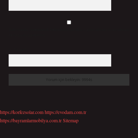
Daha sonraki yorumlarımda kullanılması için adım, e-posta adresim ve site adresim
bu tarayıcıya kaydedilsin.
9 - 5 kaçtır?
*
https://korfezsolar.com
https://evodam.com.tr
https://bayramlarmobilya.com.tr
Sitemap