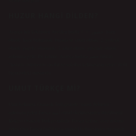
HUZUR HANGI DILDEN?
Arapça ḥḍr kökünden türetilen ḥuḍūr حضور “1. 1. hazır
olmak, hazır bulunmak, burada ve şimdi olmak; 2. yerleşik
olmak, göçebe olmamak; 3. rahat olmak, güvende olmak”
anlamına gelir. Bu kelime, Arapça ḥaḍara حضر fiilinin
“hazırdı, duruyordu (mobil ve seferber kelimesinin tersi)” fuˁūl
biçimindeki mastarıdır.
UMUT TÜRKÇE MI?
Ümit kelimesi, Osmanlı Türkçesinde “umut, beklenti”
anlamına gelen Farsça اُمِيد (umīd) kelimesinden türetilmiştir.
Kökeni Osmanlı Türkçesindedir. Farsça kelime, aynı anlama
gelen Orta Farsça ēmēd veya ummēd kelimesinden türemiştir.