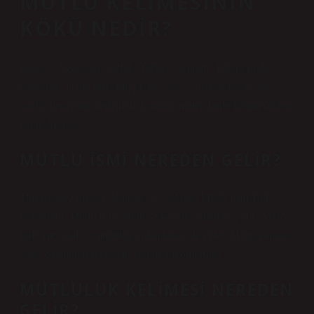
MUTLU KELIMESININ
KÖKÜ NEDIR?
happy – Nişanyan Sözlük. Türkçe “umutlu” kelimesinden
türemiştir. Daha fazla bilgi için “umut” girişine bakın. /u/
öneki, benzetme nedenleriyle muhtemelen kutlu kelimesinden
kaldırılmıştır.
MUTLU ISMI NEREDEN GELIR?
Türkiye’de zamanla daha da yaygınlaşan Mutlu ismi Türk
kökenlidir. Mutlu ismi mutlu ve hoşnut anlamına gelir. Ayrıca
birleşme, akıl ve mutluluk anlamlarına da gelen Mutlu isminin
ortak özellikleri iyi huylu ve şefkatli olmasıdır.
MUTLULUK KELIMESI NEREDEN
GELIR?