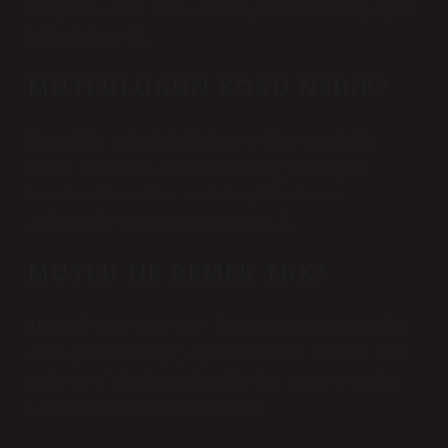
Farsça šād (“mutlu, neşeli”) ve nihayetinde Eski Farsça šiyāta-
kelimesinden gelir.
MUTLULUĞUN KÖKÜ NEDIR?
Happydisiac, yabani çilek kokusu ve Mısır yasemininin
çiçeksi, meyveli notalarını içerir. İçinde güzel duygular
barındıran Happydisiac, mutlu içeriğiyle ruhunuzu
aydınlatarak gülümsemenize sebep olacak.
MUTLU NE DEMEK TDK?
Mutluluk, TDK sözlüğünde “her türlü isteğin tam ve sürekli
olarak gerçekleşmesiyle yaşanan sevinç hali, mutluluk, refah,
saadet, neşe” olarak tanımlanmakta olup, tanımı sayısız kez
yapılmış izafi ve göreli bir kavramdır.