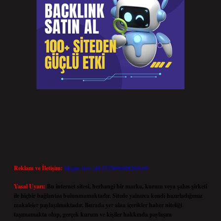
Reklam ve İletişim:
Skype: live:.cid.575569c608265c69
Yasal Uyarı:
Bu internet sitesi, herhangi bir marka, kurum veya şahıs şirketi
ile hiçbir bağlantısı bulunmamaktadır. Sitede yalnızca kendi hazırladığımız
makaleler paylaşılmaktadır. Burada yer alan içerikler haber niteliği
taşımamakta olup, gerçek kurum ve kişiler hakkında paylaşım