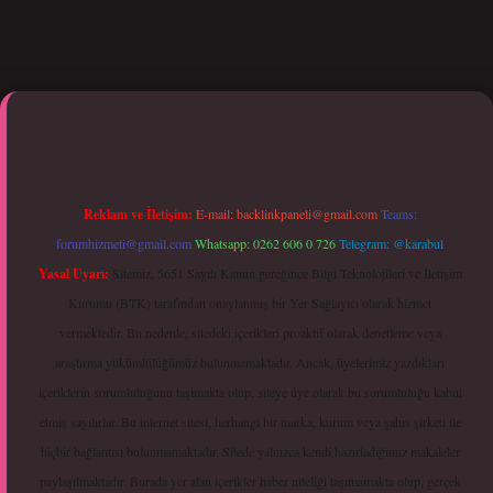
ci giriş
Reklam ve İletişim:
E-mail:
backlinkpaneli@gmail.com
Teams:
forumhizmeti@gmail.com
Whatsapp: 0262 606 0 726
Telegram: @karabul
Yasal Uyarı:
Sitemiz, 5651 Sayılı Kanun gereğince Bilgi Teknolojileri ve İletişim
Kurumu (BTK) tarafından onaylanmış bir Yer Sağlayıcı olarak hizmet
vermektedir. Bu nedenle, sitedeki içerikleri proaktif olarak denetleme veya
araştırma yükümlülüğümüz bulunmamaktadır. Ancak, üyelerimiz yazdıkları
içeriklerin sorumluluğunu taşımakta olup, siteye üye olarak bu sorumluluğu kabul
etmiş sayılırlar. Bu internet sitesi, herhangi bir marka, kurum veya şahıs şirketi ile
hiçbir bağlantısı bulunmamaktadır. Sitede yalnızca kendi hazırladığımız makaleler
paylaşılmaktadır. Burada yer alan içerikler haber niteliği taşımamakta olup, gerçek