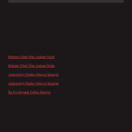
SON YORUMLAR
Babalar Günü Nün Anlamı Nedir
için
admin
Babalar Günü Nün Anlamı Nedir
için
Altan
Antropoloji Neden Ortaya Çıkmıştır
için
admin
Antropoloji Neden Ortaya Çıkmıştır
için
Ayaz
En Iyi Organik Gübre Hangisi
için
admin