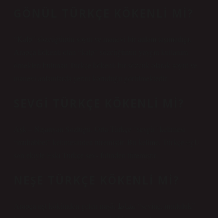
GÖNÜL TÜRKÇE KÖKENLI MI?
“Kalp” sözcüğünün soyut ve manevi bir anlam taşımadığı,
Arapça kökenli olan “kalp” sözcüğünün yaygın kullanım
örnekleri bulunan Türkçe kökenli bir sözcük olarak soyut ve
manevi anlamlarda yerini koruduğu görülmektedir.
SEVGI TÜRKÇE KÖKENLI MI?
Aşk – Nişanyan Sözlüğü. Orta Türkçe “sevgü” kelimesi
“muhabbet” kelimesinden türemiştir. Bu kelime, Türkçe +gU
son ekiyle Eski Türkçe sev- fiilinden türemiştir.
NEŞE TÜRKÇE KÖKENLI MI?
Arapça nşṭ kökünden gelen naşāṭ نشاط “sevinç, mutluluk”