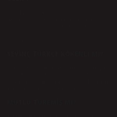
Glück, İngilizceye “mutluluk” anlamında çevrilmiştir
(Özbalkan, 1999, s. 1456) ve kelimenin etimolojik kökü
muhtemelen şans, kader, uygunluk anlamına gelen “hap” veya
“şans eseri olmak” anlamına gelen “happen”dır (Onions,
1966, s. 427).
SEVINÇ TÜRKÇE KÖKENLI MI?
Sevinç – Nişanyan Sözlüğü. “Sevinç, minnet” anlamına gelen
Eski Türkçe “seviz” kelimesinden türemiştir. (NOT: Bu
kelime Eski Türkçe “sevin-” fiilinden türemiştir.) Bu fiil, Eski
Türkçe +(In)ç ekiyle “sev-” “sevmek” fiilinden türemiştir.
MUTLU TUREMIŞ MI?
KELİMELERDEN TÜREVİ: parıldamak, affetmek, sevmek,