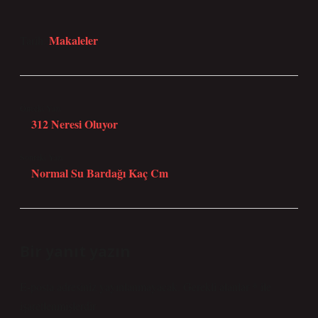
Makaleler
Tarih:
Önceki Yazı
312 Neresi Oluyor
Sonraki Yazı
Normal Su Bardağı Kaç Cm
Bir yanıt yazın
E-posta adresiniz yayınlanmayacak.
Gerekli alanlar
*
ile
işaretlenmişlerdir