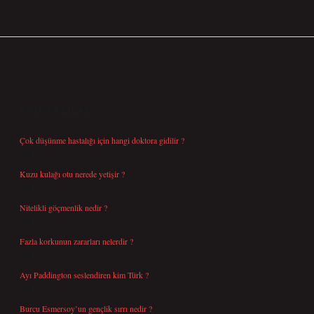
SIDEBAR
SON YAZILAR
Çok düşünme hastalığı için hangi doktora gidilir ?
Ağustos 9, 2026
Kuzu kulağı otu nerede yetişir ?
Ağustos 8, 2026
Nitelikli göçmenlik nedir ?
Ağustos 8, 2026
Fazla korkunun zararları nelerdir ?
Ağustos 6, 2026
Ayı Paddington seslendiren kim Türk ?
Ağustos 5, 2026
Burcu Esmersoy’un gençlik sırrı nedir ?