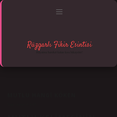
menüyü
Anasayfa
Gizlilik Politikası
Yasal Uyarı
aç
Hakkımızda
Rüzgarlı Fikir Esintisi
Hayatına hareket katan kısa hikayeler!
MUTLU HANGI KÖKEN
Tarih: Ağustos 8, 2025