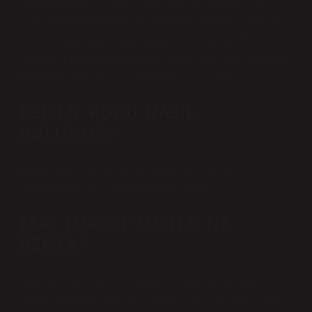
kelimesinden veya Arapça neu kökünden gelen naşwa(t)
نشوة “hoş bir kokudan veya alkolden başı dönen, sarhoşluk,
coşku” kelimesinden ödünç alınmış bir kelimedir. 18. veya 19.
yüzyıldaki Türkçe kullanımında, iki bağımsız Arapça kelime
birleştirildi. Neş’e نشىٔه yazımı Türkçeye özgüdür.
KELIME KÖKÜ NASIL
BULUNUR?
Dilbilgisinde kök, bir sözcüğün önek ve sonekleri
çıkarıldığında geriye kalan anlamlı kısmıdır.
ESKI TÜRKÇE MUTLU NE
DEMEK?
-Shit. -Şat eki (ayrıca -šat olarak da yazılır) Ermeni yer
adlarında bulunur. Tercümesi “mutlu, şanslı”dır. Part ve Orta