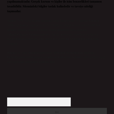
yapılmamaktadır. Gerçek kurum ve kişiler ile isim benzerlikleri tamamen
tesadüfidir. Sitemizdeki bilgiler taslak halindedir ve tavsiye niteliği
taşımazlar.
Sitemiz, 5651 Sayılı Kanun gereğince Bilgi Teknolojileri ve İletişim Kurumu
(BTK) tarafından onaylanmış bir Yer Sağlayıcı olarak hizmet vermektedir. Bu
nedenle, sitedeki içerikleri proaktif olarak denetleme veya araştırma
yükümlülüğümüz bulunmamaktadır. Ancak, üyelerimiz yazdıkları içeriklerin
sorumluluğunu taşımakta olup, siteye üye olarak bu sorumluluğu kabul etmiş
sayılırlar.
Hukuka ve yasal düzenlemelere aykırı olduğunu düşündüğünüz içerikleri,
backlinkpanelicomtr@gmail.com
adresine bildirmeniz halinde, ilgili içerikler yasal
süre içerisinde sitemizden kaldırılacaktır.
Arama