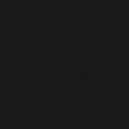
DUYGU ISMI NEREDEN GELIR?
Türkçe “duy-” fiilinden türemiştir ve Türkçe “+gU” ekiyle
biter.
NEŞE ISMI NEDIR?
Joy isminin anlamı: sevinç, mutluluk.
ESKI TÜRKÇE MUTLU NE
DEMEK?
-Shit. -Şat eki (ayrıca -šat olarak da yazılır) Ermeni yer
adlarında görülür. “Mutlu; şans” anlamına gelir. Partça ve Orta
Farsça šād (“mutlu, neşeli”) ve son olarak Eski Farsça
šiyāta-‘dan gelir.