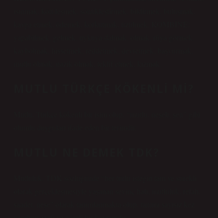
ısınmak, kötüleşmek, sönükleştirmek, bildirmek, buluşmak,
kavga etmek, ödemek, korkutmak, üzülmek. KOMBİNE:
yapabilmek, gelmek, uykuya dalmak, olmak, rüya görmek,
kaybolmak, hissetmek, reddetmek, devretmek, başvurmak,
mutlu olmak, nazik olmak, teklif etmek, kızmak.
MUTLU TÜRKÇE KÖKENLI MI?
Mutlu, Türkçe kökenli bir isim olup, “mutlu, neşeli, şen” gibi
olumlu duyguları ifade eden bir terimdir.
MUTLU NE DEMEK TDK?
Mutluluk, TDK sözlüğünde “her türlü isteğin tam ve sürekli
olarak gerçekleşmesiyle yaşanan sevinç hali, mutluluk, refah,
saadet, neşe” olarak tanımlanmakta olup, tanımı sayısız kez
yapılmış izafi ve göreli bir kavramdır.