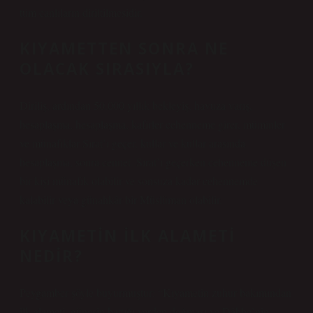
tüm canlıların diriltilmesidir.
KIYAMETTEN SONRA NE
OLACAK SIRASIYLA?
Diriliş, ardından 50.000 yıllık bekleyiş, havuza varış,
hesaplaşma, hesaplaşma, kafirler cehenneme girer, müminler
ve münafıklar Sırat’ı geçer, kullar ve kullar arasında
hesaplaşma, sonra cennet. Sırat’ı geçerken cehenneme düşen
bir kişi münafık olabilir ve sonsuza kadar cehennemde
kalabilir veya günahkâr bir Müslüman olabilir.
KIYAMETIN ILK ALAMETI
NEDIR?
Peygamber şöyle buyurmuştur: “Kıyametin zuhur bakımından
ilk alameti, güneşin battığı yerden doğması ve Dâbbe’nin