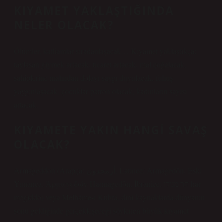
KIYAMET YAKLAŞTIĞINDA
NELER OLACAK?
Ölümler, katliamlar sıradanlaşacak… Kıyamet yaklaştıkça;
taylasan giymek artacak, ticaret artacak, mal çoğalacak,
sahiplerine malından dolayı saygı duyulacak, fuhuş
yaygınlaşacak, çocuklar patron olacak, kadınların sayısı
artacak.
KIYAMETE YAKIN HANGI SAVAŞ
OLACAK?
Armageddon (Arapça: أرمجدون, Latince: Armagedōn, Eski
Yunanca: Ἁρμαγεδών Harmagedōn, İbranice: הר מגידו‎ har
məgiddô) veya Melhâme-i Kübrâ, dini kaynaklarda dünyanın
sonu geldiğinde gerçekleşeceği söylenen büyük kıyamet