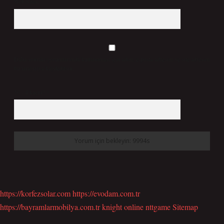
Web Sitesi
Daha sonraki yorumlarımda kullanılması için adım, e-posta adresim ve site adresim
bu tarayıcıya kaydedilsin.
10 - 4 kaçtır?
*
https://korfezsolar.com
https://evodam.com.tr
https://bayramlarmobilya.com.tr
knight online
nttgame
Sitemap