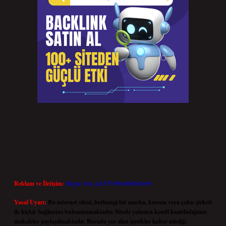
Reklam ve İletişim:
Skype: live:.cid.575569c608265c69
Yasal Uyarı:
Bu internet sitesi, herhangi bir marka, kurum veya şahıs şirketi
ile hiçbir bağlantısı bulunmamaktadır. Sitede yalnızca kendi hazırladığımız
makaleler paylaşılmaktadır. Burada yer alan içerikler haber niteliği