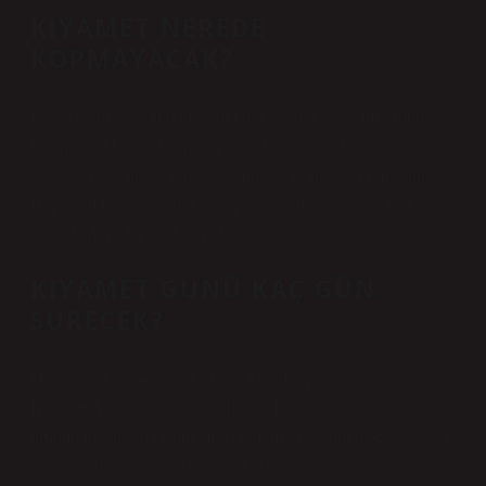
KIYAMET NEREDE
KOPMAYACAK?
Köy, kendilerine Mavi Enerji Grubu adını veren bir grubun,
kıyametin Maya takvimine göre 21 Aralık 2012’de
gerçekleşeceğine ve bundan yalnızca Şirince ve Fransa’nın
Bugarach köyünün etkileneceğine inanması nedeniyle dünya
çapında ilgi odağı haline geldi.
KIYAMET GÜNÜ KAÇ GÜN
SÜRECEK?
Dünyanın kıyamete ne kadar yakın olduğunu gösteren
Kıyamet Saati 25. kez güncellendi. Bu sembolik saate göre,
insanlığın yarattığı tehlikeli teknolojilerle kendini yok edeceği
gece yarısına sadece 90 saniye kaldı.