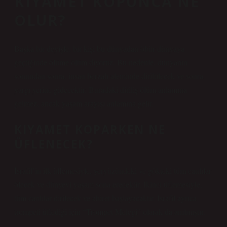
KIYAMET KOPUNCA NE
OLUR?
Başka bir deyişle, bir kişi bu dünyadan öbür dünyaya
geçtiğinde ölüme ölüm diyoruz. Bu nedenle, dünyanın
sonundan sonra, insan berzah aleminde diriltilecek ve sonra
yargı yerine gidecektir. Buradaki diriliş ölüm anlamına
gelmez, ancak yaşam arayışı anlamına gelir.
KIYAMET KOPARKEN NE
ÜFLENECEK?
İsrafil’in ilk üflemesiyle, yeryüzündeki ve gökteki tüm canlılar
ölecek ve dünyevi yaşam sona erecektir. İkinci üflemesiyle,
tüm canlılar dirilecek ve ahiret başlayacaktır. İsrafil ayrıca
trompeti üflediği için “Trompet Meleği” olarak da anılmıştır.