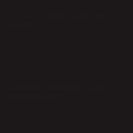
savaşının adıdır.
ALLAH KIYAMET GÜNÜ NE
DIYECEK?
Sonra Allah onları Kıyamet Günü’nde rezil edecek ve diyecek
ki, “Başka tanrılar edinenler ve Bana ortak koşanlar nerede?”
diye soracak. Kendilerine ilim verilenler, “Bugün, hakikati
inkar edenlerin üzerine kötülük ve kötülük gelecek.”
diyecekler.
KIYAMET KOPARKEN ÖLÜLER
DIRILECEK MI?
İnanışa göre, ölüler başları mezarlarına çarptığında kıyametin
geldiğini anlayacaklardır. Sonra Allah İsrafil’i diriltecek ve
ona tekrar trompeti üflemesini emredecektir. Trompet