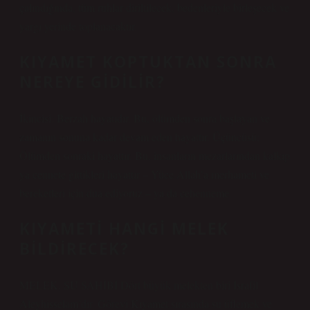
çalındığında, tüm ruhlar diriltilecek, bedenleriyle birleşecek ve
yargı yerinde toplanacaktır.
KIYAMET KOPTUKTAN SONRA
NEREYE GIDILIR?
İkincisi: Berzah hayatıdır. Bu, ölümden sonra başlayan ve
zamanın sonuna kadar devam eden hayattır. Üçüncüsü:
Ölümden sonraki hayattır. Bu, insanların mezarlarından kalkıp
ya cennete gittikleri hayattır – Yüce Allah’a merhameti ve
bereketleri için dua ediyoruz – ya da cehenneme.
KIYAMETI HANGI MELEK
BILDIRECEK?
MELEK, SU SAHİBİ Dört büyük melekten biri İsrafil
Aleyhisselam’dır. Görevi Kıyamet sırasında su üflemek ve