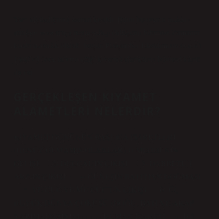
Yani algıladığımız zaman kısaldı. Bilim bu oranın neden
arttığını veya artışa neyin sebep olduğunu bilmiyor. Zamanın
kısalmasına ek olarak, bugün Peygamber Efendimizin (s.a.v.)
1400 yıl önce tahmin ettiği kıyamet alametinin bilimsel kanıtı
da var.
GERÇEKLEŞEN KIYAMET
ALAMETLERI NELERDIR?
KIYAMET GÜNÜNÜN BAŞLICA İŞARETLERİ
(HENÜZ OLMAMIŞ OLANLAR) 1- MEHDİ’NİN
GELİŞİ. … 2- DECCAL’İN ÇIKIŞI. … 3- DABBETÜ’L-
ARZ’IN ÇIKIŞI. … 4- GÜNEŞİN BATI’DAN DOĞMASI.
… 5- YE’CUC VE ME’CUC’UN ÇIKIŞI. … 6- ÜÇ
BÜYÜK DÜNYA ÇÖKÜŞÜ (DOĞU, BATI VE ARAP
YARIMADASINDA) … 7- DUMAN İŞARETİ… 8- HZ