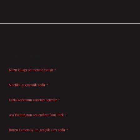
SIDEBAR
SON YAZILAR
Kuzu kulağı otu nerede yetişir ?
Ağustos 8, 2026
Nitelikli göçmenlik nedir ?
Ağustos 8, 2026
Fazla korkunun zararları nelerdir ?
Ağustos 6, 2026
Ayı Paddington seslendiren kim Türk ?
Ağustos 5, 2026
Burcu Esmersoy’un gençlik sırrı nedir ?
Ağustos 4, 2026